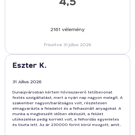
4,5
2161 vélemény
frissítve 31 július 2026
Eszter K.
31 Július 2026
Dunaújvárosban kértem hővisszaverő tetőbevonat
festés szolgáltatást, mert a nyári nap nagyon melegít. A
szakember nagyon/barátságos volt, részletesen
elmagyarázta a feladatot és a felhasznált anyagokat. A
munka a megbeszélt időben elkészült, a felület
utókezelése pedig korrekt volt, a felhordás egyenletes
és tiszta lett. Az ár 230000 forint körül mozgott, amit
a hosszú élettartam és a megtérülés miatt