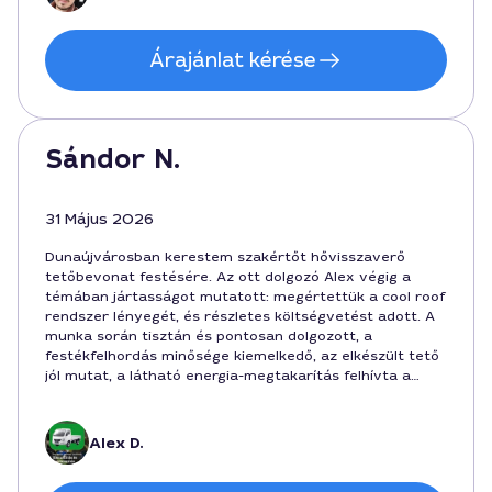
Árajánlat kérése
Sándor N.
31 Május 2026
Dunaújvárosban kerestem szakértőt hővisszaverő
tetőbevonat festésére. Az ott dolgozó Alex végig a
témában jártasságot mutatott: megértettük a cool roof
rendszer lényegét, és részletes költségvetést adott. A
munka során tisztán és pontosan dolgozott, a
festékfelhordás minősége kiemelkedő, az elkészült tető
jól mutat, a látható energia-megtakarítás felhívta a
figyelmet. A folyamatban 3-4 naptól tartózkodó
időjárási tényezőkkel is rugalmasan kalkulált. Továbbá
35000 forintért vállalta a végső érintéseket is,
Alex D.
találkoztunk a vártnál kedvezőbb árral.