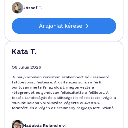
elfogadhatónak találok. Ajánlani tudom a szolgáltatót,
biztosan visszavenném.
József T.
Árajánlat kérése
Kata T.
08 Július 2026
Dunaújvárosban kerestem szakembert hővisszaverő
tetőbevonat festésre. A kivitelezés során a férfi
pontosan mérte fel az oldalt, megtervezte a
rétegrendet és gondosan felkészítette a felületet. A
festés tartósságát és a költséget is részletezte, végül a
munkát Roland vállalkozása végezte el 420000
forintért, és a végén az eredmény ragyogó lett. Szívből
ajánlom a szolgáltatást, ha energiatakarékos tetőre van
szükség Dunaújvárosban.
Hadobás Roland e.v.