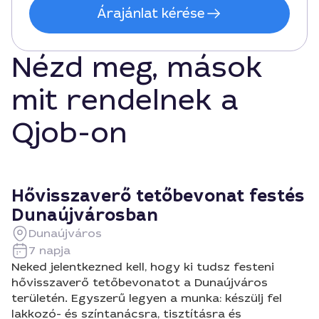
Árajánlat kérése
Nézd meg, mások
mit rendelnek a
Qjob-on
Hővisszaverő tetőbevonat festés
Dunaújvárosban
Dunaújváros
7 napja
Neked jelentkezned kell, hogy ki tudsz festeni
hővisszaverő tetőbevonatot a Dunaújváros
területén. Egyszerű legyen a munka: készülj fel
lakkozó- és színtanácsra, tisztításra és