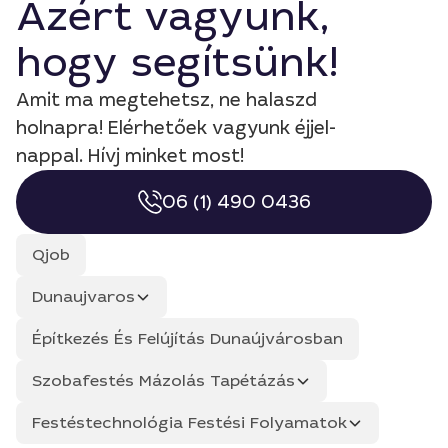
Azért vagyunk,
hogy segítsünk!
Amit ma megtehetsz, ne halaszd
holnapra! Elérhetőek vagyunk éjjel-
nappal. Hívj minket most!
06 (1) 490 0436
Qjob
Dunaujvaros
Építkezés És Felújítás Dunaújvárosban
Szobafestés Mázolás Tapétázás
Festéstechnológia Festési Folyamatok