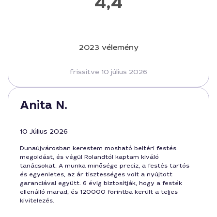
4,4
2023 vélemény
frissítve 10 július 2026
Anita N.
10 Július 2026
Dunaújvárosban kerestem mosható beltéri festés
megoldást, és végül Rolandtól kaptam kiváló
tanácsokat. A munka minősége precíz, a festés tartós
és egyenletes, az ár tisztességes volt a nyújtott
garanciával együtt. 6 évig biztosítják, hogy a festék
ellenálló marad, és 120000 forintba került a teljes
kivitelezés.