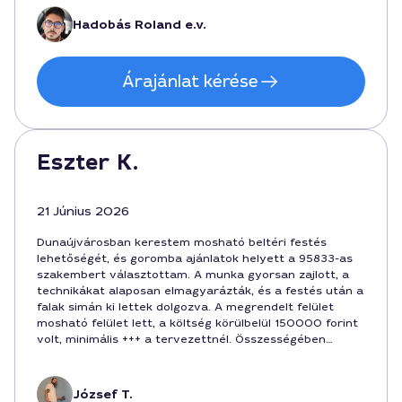
Hadobás Roland e.v.
Árajánlat kérése
Eszter K.
21 Június 2026
Dunaújvárosban kerestem mosható beltéri festés
lehetőségét, és goromba ajánlatok helyett a 95833-as
szakembert választottam. A munka gyorsan zajlott, a
technikákat alaposan elmagyarázták, és a festés után a
falak simán ki lettek dolgozva. A megrendelt felület
mosható felület lett, a költség körülbelül 150000 forint
volt, minimális +++ a tervezettnél. Összességében
elégedett vagyok a szolgáltatással és a munka
minőségével.
József T.