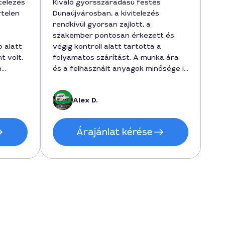
telezés
Kiváló gyorsszáradású festés
rtelen
Dunaújvárosban, a kivitelezés
rendkívül gyorsan zajlott, a
szakember pontosan érkezett és
 alatt
végig kontroll alatt tartotta a
t volt,
folyamatos szárítást. A munka ára
n
és a felhasznált anyagok minősége is
ás,
megfelelt az elvárásoknak, a
végeredmény sima felület és élénk
Alex D.
ltatást.
színek. 3 nap alatt befejeztük a
projektet, a költség 52000 forint
volt, és az Alex nevezetű
Árajánlat kérése
szakemberrel dolgoztunk, aki a
szakértelmével nagyon
megkönnyítette a folyamatot.
n