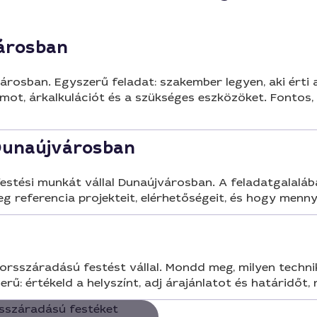
árosban
városban. Egyszerű feladat: szakember legyen, aki érti 
mot, árkalkulációt és a szükséges eszközöket. Fontos,
Dunaújvárosban
tési munkát vállal Dunaújvárosban. A feladatgalalában 
g referencia projekteit, elérhetőségeit, és hogy menny
rsszáradású festést vállal. Mondd meg, milyen technik
rű: értékeld a helyszínt, adj árajánlatot és határidőt