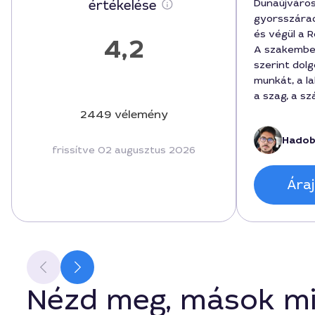
Dunaújváro
értékelése
gyorsszárad
és végül a 
4,2
A szakember
szerint dol
munkát, a l
a szag, a sz
amit ígért. 
2449 vélemény
átmenetileg 
Hadob
festés előtt
frissítve 02 augusztus 2026
költségveté
maradt, 450
Áraj
projekt vég
áttekintett
tetszik a cs
szolgáltatót
Dunaújváro
Nézd meg, mások mi