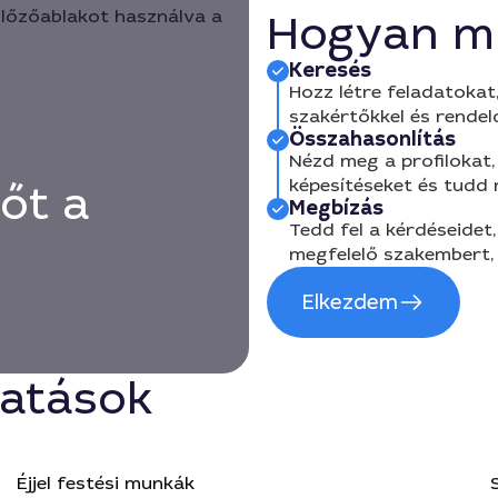
Hogyan m
Keresés
Hozz létre feladatokat,
szakértőkkel és rendel
Összahasonlítás
Nézd meg a profilokat, 
képesítéseket és tudd
őt a
Megbízás
Tedd fel a kérdéseidet,
megfelelő szakembert, 
Elkezdem
tatások
Éjjel festési munkák