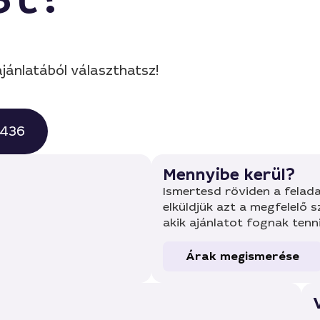
jánlatából választhatsz!
0436
Mennyibe kerül?
Ismertesd röviden a felada
elküldjük azt a megfelelő 
akik ajánlatot fognak tenn
Árak megismerése