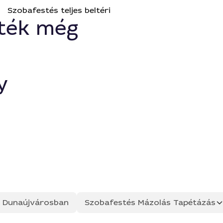
Szobafestés teljes beltéri
ték még
y
ás Dunaújvárosban
Szobafestés Mázolás Tapétázás