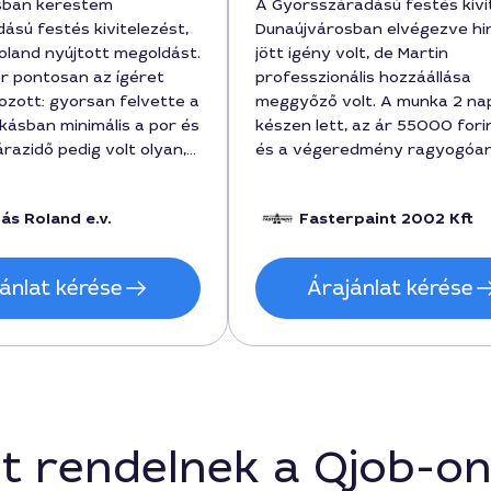
sban kerestem
A Gyorsszáradású festés kivi
ású festés kivitelezést,
Dunaújvárosban elvégezve hi
Roland nyújtott megoldást.
jött igény volt, de Martin
 pontosan az ígéret
professzionális hozzáállása
gozott: gyorsan felvette a
meggyőző volt. A munka 2 nap
akásban minimális a por és
készen lett, az ár 55000 forin
árazidő pedig volt olyan,
és a végeredmény ragyogóa
A falakat csak
egyenletes. Pontos időbeoszt
kellett becsiszálni a
tiszta munka és barátságos
ás Roland e.v.
Fasterpaint 2002 Kft
, a munka minősége jó, a
kiszolgálás jellemezte a szolgá
s a tervezettn belül
00 forintba került. A
ánlat kérése
Árajánlat kérése
én minden részletet
, és a végeredmény
aládnak, ajánlani tudom a
 gyors kivitelezésért
sban.
t rendelnek a Qjob-o