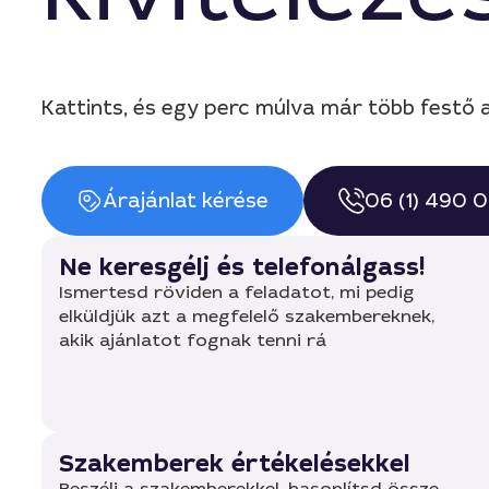
Kattints, és egy perc múlva már több festő a
Árajánlat kérése
06 (1) 490 
Ne keresgélj és telefonálgass!
Ismertesd röviden a feladatot, mi pedig
elküldjük azt a megfelelő szakembereknek,
akik ajánlatot fognak tenni rá
Szakemberek értékelésekkel
Beszélj a szakemberekkel, hasonlítsd össze