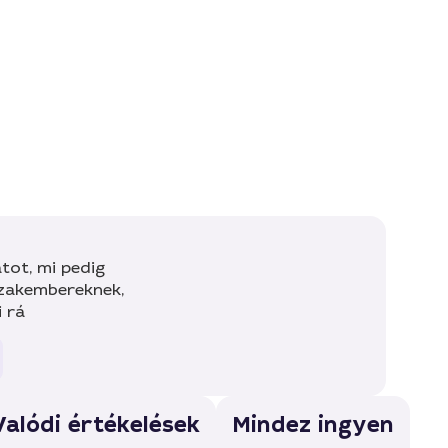
tot, mi pedig
szakembereknek,
i rá
Valódi értékelések
Mindez ingyen