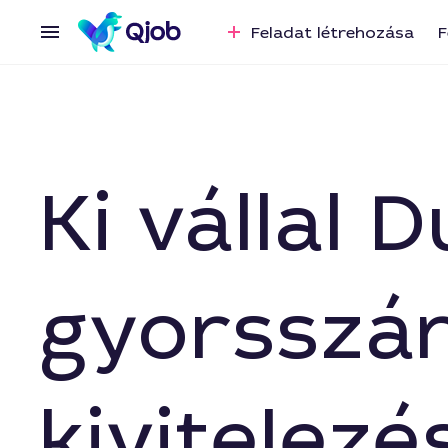
Feladat létrehozása
F
Ki vállal
gyorsszár
kivitelezé