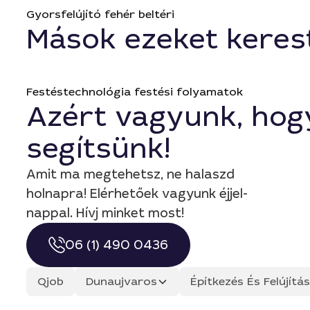
Gyorsfelújító fehér beltéri
Mások ezeket keres
Festéstechnológia festési folyamatok
Azért vagyunk, hog
segítsünk!
Amit ma megtehetsz, ne halaszd
holnapra! Elérhetőek vagyunk éjjel-
nappal. Hívj minket most!
06 (1) 490 0436
Qjob
Dunaujvaros
Építkezés És Felújít