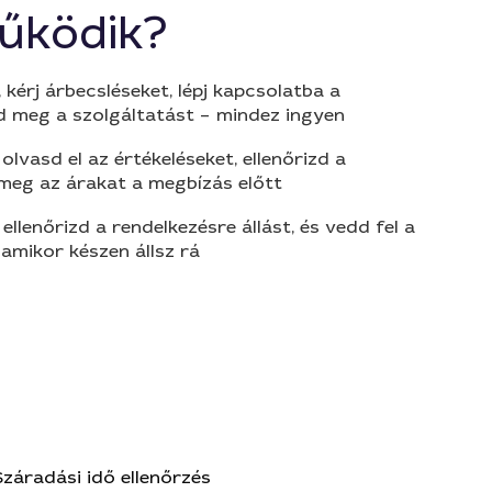
űködik?
 kérj árbecsléseket, lépj kapcsolatba a
d meg a szolgáltatást – mindez ingyen
olvasd el az értékeléseket, ellenőrizd a
 meg az árakat a megbízás előtt
 ellenőrizd a rendelkezésre állást, és vedd fel a
amikor készen állsz rá
Száradási idő ellenőrzés