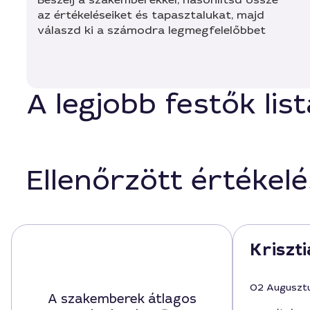
az értékeléseiket és tapasztalukat, majd
válaszd ki a számodra legmegfelelőbbet
A legjobb festők li
Ellenőrzött értékel
Kriszti
02 Auguszt
A szakemberek átlagos