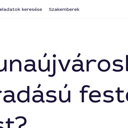
eladatok keresése
Szakemberek
 Dunaújváro
adású fest
st?