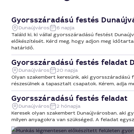
Gyorsszáradású festés Dunaújv
Dunaújváros
6 napja
Találd ki, ki vállal gyorsszáradású festést Dunaúj
előkészítését. Kérd meg, hogy adjon meg időtarta
határidő.
Gyorsszáradású festés feladat 
Dunaújváros
20 napja
Olyan szakembert keresünk, aki gyorsszáradású fes
részesülnek a tapasztalt csapatok. Kérem, adja me
Gyorsszáradású festés feladat
Dunaújváros
2 hónapja
Keresek olyan szakembert Dunaújvárosban, aki gyo
milyen anyagokra van szükséged. A feladat egysze