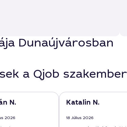
stája Dunaújvárosban
ések a Qjob szakember
án N.
Katalin N.
us 2026
18 Július 2026