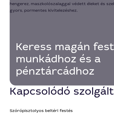
Keress magán fest
munkádhoz és a
pénztárcádhoz
Kapcsolódó szolgál
Szórópisztolyos beltéri festés