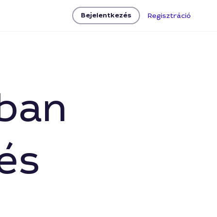
Bejelentkezés
Regisztráció
sban
és