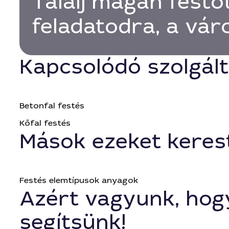
Találj magán festő
feladatodra, a vá
Kapcsolódó szolgál
Betonfal festés
Kőfal festés
Mások ezeket keres
Festés elemtípusok anyagok
Azért vagyunk, hog
segítsünk!