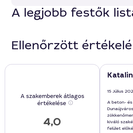
A legjobb festők li
Ellenőrzött értékel
Katalin
15 Július 20
A szakemberek átlagos
A beton- és
értékelése
Dunaújváro
zökkenőment
4,0
kiváló szak
felület elők