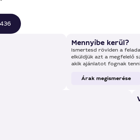
0436
Mennyibe kerül?
Ismertesd röviden a felada
elküldjük azt a megfelelő 
akik ajánlatot fognak tenn
Árak megismerése