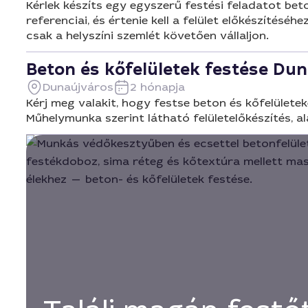
Kérlek készíts egy egyszerű festési feladatot bet
referenciai, és értenie kell a felület előkészítés
csak a helyszíni szemlét követően vállaljon.
Beton és kőfelületek festése Du
Dunaújváros
2 hónapja
Kérj meg valakit, hogy festse beton és kőfelület
Műhelymunka szerint látható felületelőkészítés, al