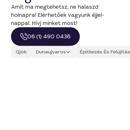
Amit ma megtehetsz, ne halaszd
holnapra! Elérhetőek vagyunk éjjel-
nappal. Hívj minket most!
06 (1) 490 0436
Qjob
Dunaujvaros
Építkezés És Felújít