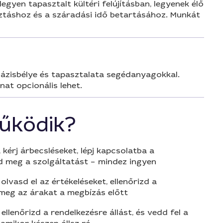
gyen tapasztalt kültéri felújításban, legyenek élő
lasztáshoz és a száradási idő betartásához. Munkát
bázisbélye és tapasztalata segédanyagokkal.
nat opcionális lehet.
űködik?
 kérj árbecsléseket, lépj kapcsolatba a
d meg a szolgáltatást – mindez ingyen
olvasd el az értékeléseket, ellenőrizd a
 meg az árakat a megbízás előtt
 ellenőrizd a rendelkezésre állást, és vedd fel a