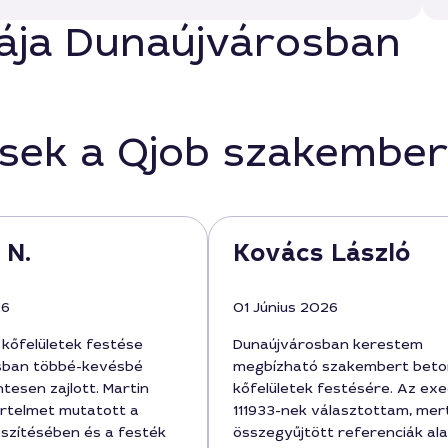
stája Dunaújvárosban
ések a Qjob szakember
 N.
Kovács László
26
01 Június 2026
 kőfelületek festése
Dunaújvárosban kerestem
sban többé-kevésbé
megbízható szakembert beto
esen zajlott. Martin
kőfelületek festésére. Az ex
értelmet mutatott a
111933-nek választottam, mer
észítésében és a festék
összegyűjtött referenciák ala