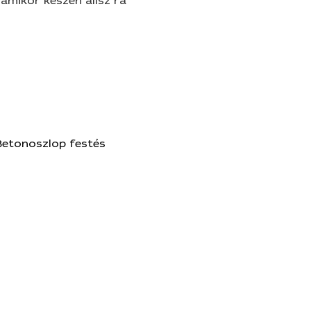
amikor készen állsz rá
Betonoszlop festés