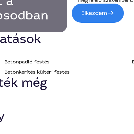
t a
megfelelő szakembert, 
rosodban
Elkezdem
tatások
Betonpadló festés
Betonkerítés kültéri festés
ték még
y