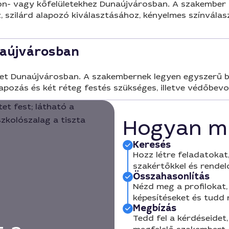
on- vagy kőfelületekhez Dunaújvárosban. A szakember le
éhez, szilárd alapozó kiválasztásához, kényelmes színvá
naújvárosban
eket Dunaújvárosban. A szakembernek legyen egyszerű 
apozás és két réteg festés szükséges, illetve védőbevo
Hogyan m
Keresés
Hozz létre feladatokat,
szakértőkkel és rendel
Összahasonlítás
Nézd meg a profilokat, 
képesítéseket és tudd
Megbízás
Tedd fel a kérdéseidet,