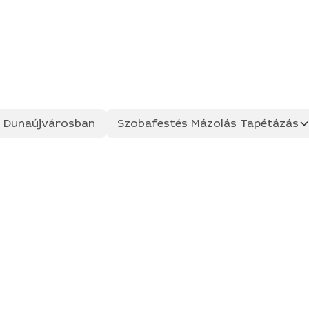
ás Dunaújvárosban
Szobafestés Mázolás Tapétázás