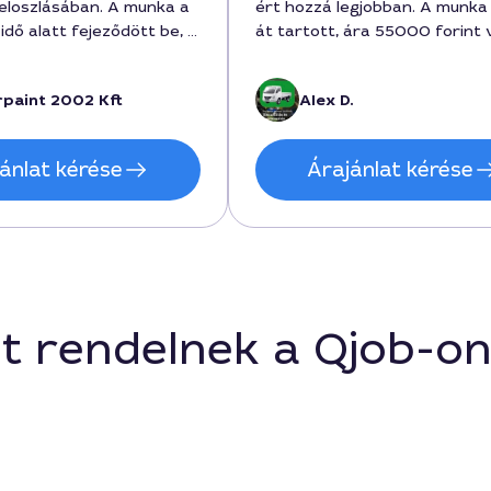
eloszlásában. A munka a
ért hozzá legjobban. A munka
dő alatt fejeződött be, a
át tartott, ára 55000 forint v
ig reális volt, 185000
tetszett a tiszta kivitelezés. 
ettünk érte. Teljes
felújított felületek szép, hom
rpaint 2002 Kft
Alex D.
elégedett vagyok a
színt kaptak, a felület pedig
nyel.
kimondottan tartósnak tűnik.
Elégedett vagyok a végeredm
ánlat kérése
Árajánlat kérése
mindennapi használatra is alk
t rendelnek a Qjob-o