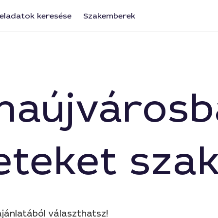
eladatok keresése
Szakemberek
unaújváros
leteket sza
jánlatából választhatsz!