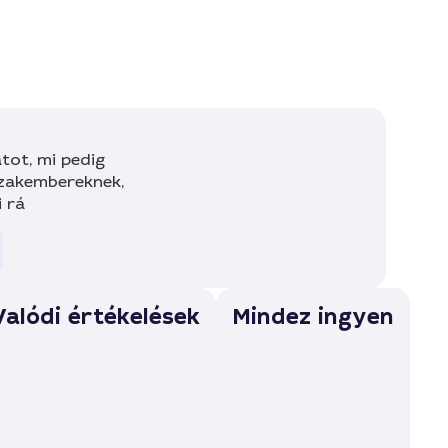
tot, mi pedig
szakembereknek,
i rá
Valódi értékelések
Mindez ingyen