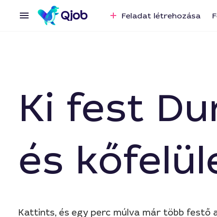
Feladat létrehozása
F
Ki fest D
és kőfelü
Kattints, és egy perc múlva már több festő a