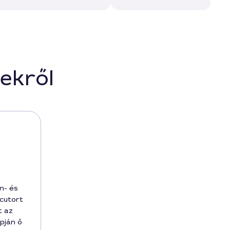
ekről
n- és
ecutort
t az
pján ő