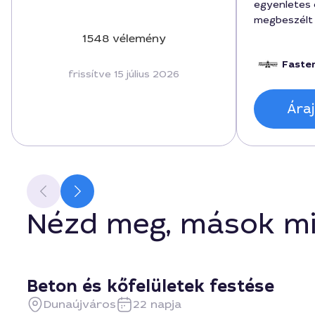
egyenletes 
megbeszélt i
végső ár ped
1548 vélemény
forintot fiz
Faste
mértékben 
frissítve 15 július 2026
végeredmén
Áraj
Nézd meg, mások mi
Beton és kőfelületek festése
Dunaújváros
22 napja