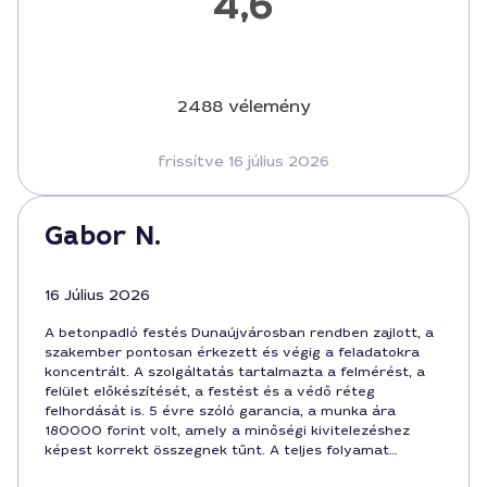
4,6
2488 vélemény
frissítve 16 július 2026
Gabor N.
16 Július 2026
A betonpadló festés Dunaújvárosban rendben zajlott, a
szakember pontosan érkezett és végig a feladatokra
koncentrált. A szolgáltatás tartalmazta a felmérést, a
felület előkészítését, a festést és a védő réteg
felhordását is. 5 évre szóló garancia, a munka ára
180000 forint volt, amely a minőségi kivitelezéshez
képest korrekt összegnek tűnt. A teljes folyamat
kényelmes, az időtartam reális volt, és a városban