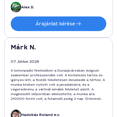
megemlítette a betonpadló tartós megjelenését.
Alex D.
Árajánlat kérése
Márk N.
07 Június 2026
A betonpadló festésében a Dunaújvárosban dolgozó
szakember professzionális volt. A kivitelezés tartós és
igényes lett, a festék tökéletesen illeszkedik a térhez. A
munka közben nyitott volt a javaslatokra, és a
végeredmény a vártnál simább felületet adott. A
megbeszélt időpontban elkészítette, a munka ára
210000 forint volt, a futamidő pedig 2 nap. Örömmel
ajánlom a szolgáltatást a betonpadlókkal dolgozóknak,
Roland pedig a Dunaújvárosi körzetben nyújt remek
megoldást.
Hadobás Roland e.v.