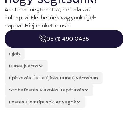
Amit ma megtehetsz, ne halaszd
holnapra! Elérhetőek vagyunk éjjel-
nappal. Hívj minket most!
06 (1) 490 0436
Qjob
Dunaujvaros
Építkezés És Felújítás Dunaújvárosban
Szobafestés Mázolás Tapétázás
Festés Elemtípusok Anyagok