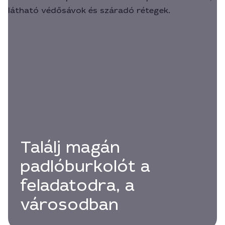
Találj magán
padlóburkolót a
feladatodra, a
városodban