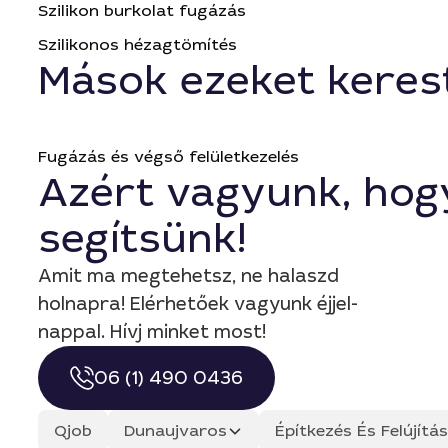
Szilikon burkolat fugázás
Szilikonos hézagtömítés
Mások ezeket keres
Fugázás és végső felületkezelés
Azért vagyunk, hog
segítsünk!
Amit ma megtehetsz, ne halaszd
holnapra! Elérhetőek vagyunk éjjel-
nappal. Hívj minket most!
06 (1) 490 0436
Qjob
Dunaujvaros
Építkezés És Felújít