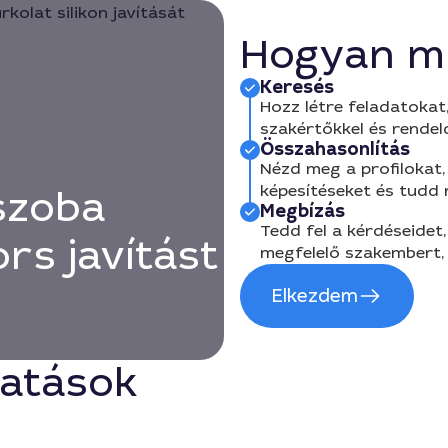
Hogyan m
Keresés
Hozz létre feladatokat,
szakértőkkel és rendel
Összahasonlítás
Nézd meg a profilokat, 
képesítéseket és tudd
szoba
Megbízás
Tedd fel a kérdéseidet,
ors javítást
megfelelő szakembert, 
Elkezdem
tatások