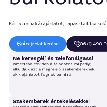
Kérj azonnali árajánlatot, tapasztalt burko
Árajánlat kérése
06 (1) 490 
Ne keresgélj és telefonálgass!
Ismertesd röviden a feladatot, mi pedig
elküldjük azt a megfelelő szakembereknek,
akik ajánlatot fognak tenni rá
Szakemberek értékelésekkel
Beszélj a szakemberekkel, hasonlítsd össze