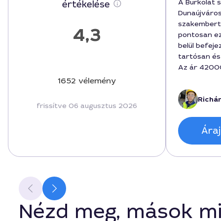
A Burkolat s
értékelése
Dunaújváros
szakembert 
4,3
pontosan ez
belül befeje
tartósan és
Az ár 42000
végén is kor
1652 vélemény
minőség me
Richár
hozzáállás é
frissítve 06 augusztus 2026
magyarázat 
Áraj
Nézd meg, mások mi