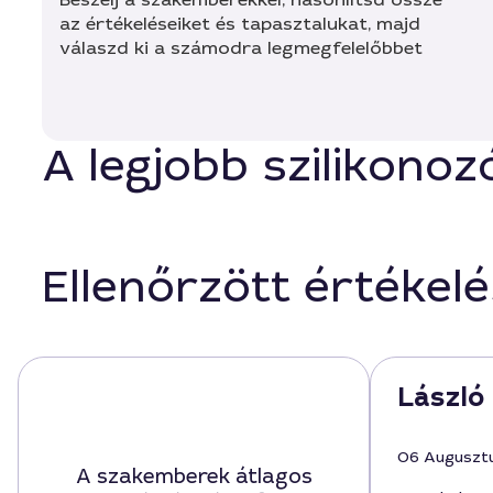
az értékeléseiket és tapasztalukat, majd
válaszd ki a számodra legmegfelelőbbet
A legjobb szilikono
Ellenőrzött értékel
László 
06 Auguszt
A szakemberek átlagos