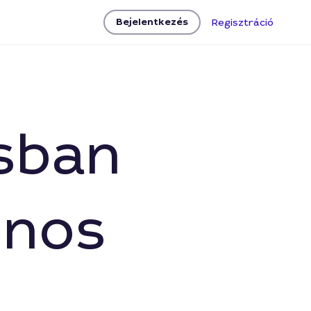
Bejelentkezés
Regisztráció
osban
onos