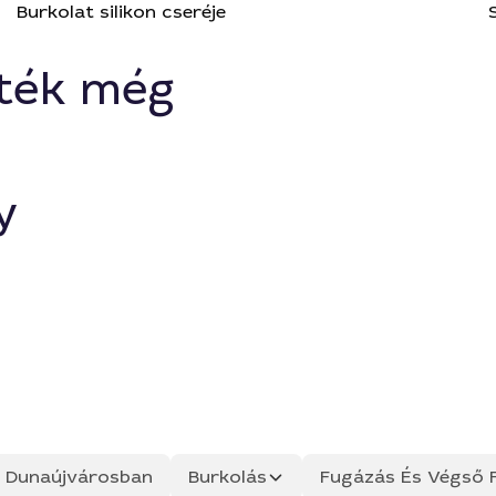
Burkolat silikon cseréje
ték még
y
ás Dunaújvárosban
Burkolás
Fugázás És Végső F