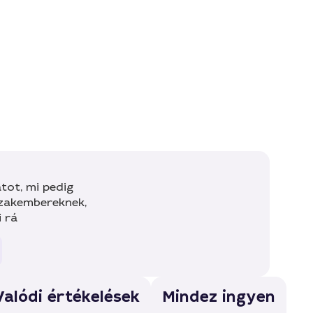
tot, mi pedig
szakembereknek,
i rá
Valódi értékelések
Mindez ingyen