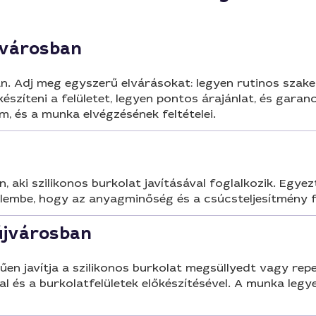
újvárosban
n. Adj meg egyszerű elvárásokat: legyen rutinos szakem
készíteni a felületet, legyen pontos árajánlat, és gara
am, és a munka elvégzésének feltételei.
aki szilikonos burkolat javításával foglalkozik. Egyez
yelembe, hogy az anyagminőség és a csúcsteljesítmény f
aújvárosban
en javítja a szilikonos burkolat megsüllyedt vagy rep
l és a burkolatfelületek előkészítésével. A munka legye