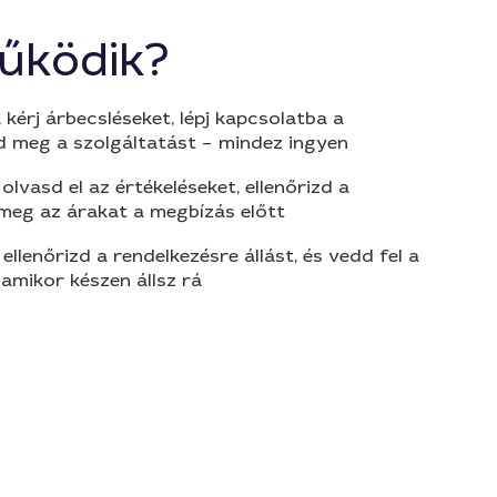
űködik?
 kérj árbecsléseket, lépj kapcsolatba a
d meg a szolgáltatást – mindez ingyen
olvasd el az értékeléseket, ellenőrizd a
 meg az árakat a megbízás előtt
 ellenőrizd a rendelkezésre állást, és vedd fel a
amikor készen állsz rá