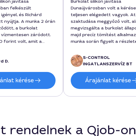
ilikon javítása
Burkolat silikon javítása
ban felkészült
Dunaújvárosban volt a kérése
igényel, és Richárd
teljesen elégedett vagyok. Att
t nyújtja. A munka 2 órán
szaktudása meggyőző volt, a
ződött, a burkolat
megvizsgálta a burkolat állap
 vízmentesen záródott.
majd precíz tömítést alkalmaz
 forint volt, amit a
munka során figyelt a részlet
rektnek találok, mert a
költség pedig reálisan alakul
gérte. Az ügyfélközpontú
forintban becsülte meg a
S-CONTROL
d D.
s a részletes
végeredményt. A végeredmé
INGATLANSZERVÍZ BT
segített a döntésben.
tartós, és a szakmai hozzáállá
megnyugtató volt.
ánlat kérése
Árajánlat kérése
t rendelnek a Qjob-o