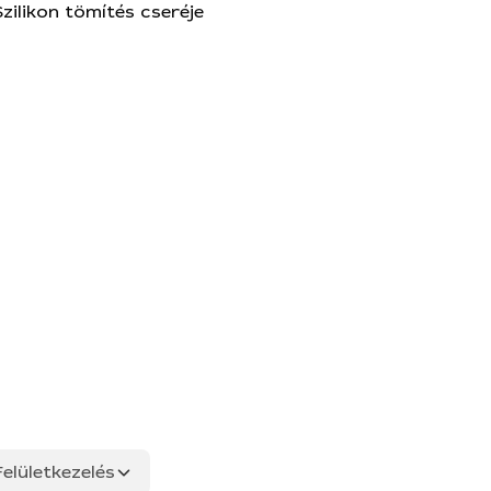
Szilikon tömítés cseréje
elületkezelés