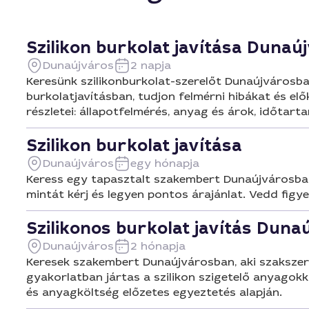
Szilikon burkolat javítása Duna
Dunaújváros
2 napja
Keresünk szilikonburkolat-szerelőt Dunaújvárosba
burkolatjavításban, tudjon felmérni hibákat és elő
részletei: állapotfelmérés, anyag és árok, időtart
Szilikon burkolat javítása
Dunaújváros
egy hónapja
Keress egy tapasztalt szakembert Dunaújvárosban, 
mintát kérj és legyen pontos árajánlat. Vedd fig
Szilikonos burkolat javítás Dun
Dunaújváros
2 hónapja
Keresek szakembert Dunaújvárosban, aki szakszerű
gyakorlatban jártas a szilikon szigetelő anyagokka
és anyagköltség előzetes egyeztetés alapján.