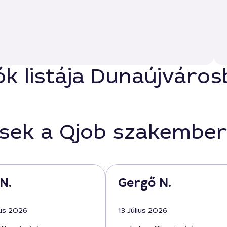
zók listája Dunaújváro
ések a Qjob szakember
N.
Gergő N.
us 2026
13 Július 2026