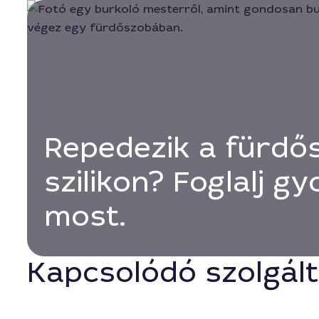
Repedezik a fürdő
szilikon? Foglalj gy
most.
Kapcsolódó szolgál