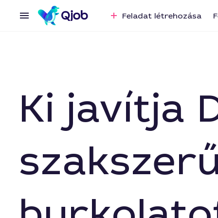
Feladat létrehozása
F
Ki javítj
szakszerű
burkolato