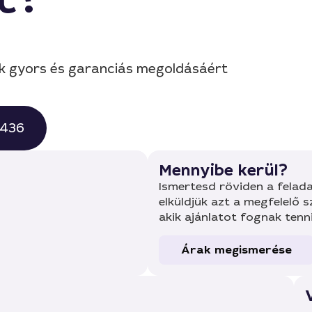
lók gyors és garanciás megoldásáért
0436
Mennyibe kerül?
Ismertesd röviden a felada
elküldjük azt a megfelelő 
akik ajánlatot fognak tenn
Árak megismerése