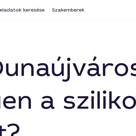
eladatok keresése
Szakemberek
a Dunaújvár
en a szilik
t?