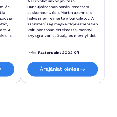
A Burkolat silikon javítása
m, és
Dunaújvárosban során kerestem
ila
szakembert, és a Martin azonnal a
laposan
helyszínen felmérte a burkolatot. A
otát,
szakszerűség megkérdőjelezhetetlen
ott. A
volt: pontosan értelmezte, mennyi
ekre, a
anyagra van szükség és mennyi ideig
t, 45000
tart a munka. A javítás 2 nap alatt
elkészült, a burkolat újra vízmentes
Fasterpaint 2002 Kft
ny
lett, és a költség is reális 140000
s is
forint körül mozgott. További
érdekesség: diszkrét és tiszta
Árajánlat kérése
munkavégzés, kár volt korábban két
értékelést is olvasnom. Budapesti
árakkal szemben kedvező
Dunaújvárosban.
n