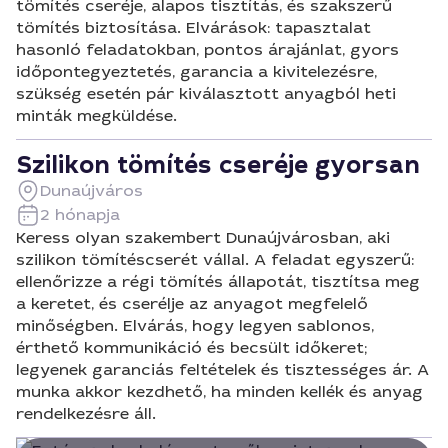
tömítés cseréje, alapos tisztítás, és szakszerű
tömítés biztosítása. Elvárások: tapasztalat
hasonló feladatokban, pontos árajánlat, gyors
időpontegyeztetés, garancia a kivitelezésre,
szükség esetén pár kiválasztott anyagból heti
minták megküldése.
Szilikon tömítés cseréje gyorsan
Dunaújváros
2 hónapja
Keress olyan szakembert Dunaújvárosban, aki
szilikon tömítéscserét vállal. A feladat egyszerű:
ellenőrizze a régi tömítés állapotát, tisztítsa meg
a keretet, és cserélje az anyagot megfelelő
minőségben. Elvárás, hogy legyen sablonos,
érthető kommunikáció és becsült időkeret;
legyenek garanciás feltételek és tisztességes ár. A
munka akkor kezdhető, ha minden kellék és anyag
rendelkezésre áll.