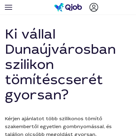
Ki vállal
Dunaújvárosban
szilikon
tömítéscserét
gyorsan?
Kérjen ajánlatot több szilikonos tömítő
szakembertől egyetlen gombnyomással, és
találjon olcsóbb megoldást gyorsan.