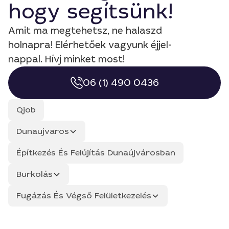
hogy segítsünk!
Amit ma megtehetsz, ne halaszd
holnapra! Elérhetőek vagyunk éjjel-
nappal. Hívj minket most!
06 (1) 490 0436
Qjob
Dunaujvaros
Építkezés És Felújítás Dunaújvárosban
Burkolás
Fugázás És Végső Felületkezelés