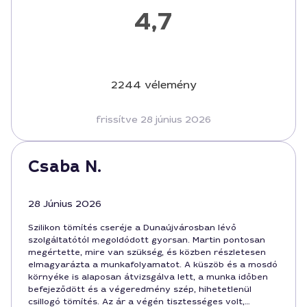
4,7
2244 vélemény
frissítve 28 június 2026
Csaba N.
28 Június 2026
Szilikon tömítés cseréje a Dunaújvárosban lévő
szolgáltatótól megoldódott gyorsan. Martin pontosan
megértette, mire van szükség, és közben részletesen
elmagyarázta a munkafolyamatot. A küszöb és a mosdó
környéke is alaposan átvizsgálva lett, a munka időben
befejeződött és a végeredmény szép, hihetetlenül
csillogó tömítés. Az ár a végén tisztességes volt,