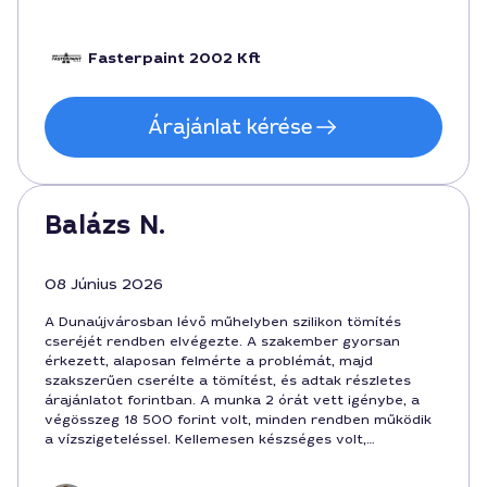
45000 forintot mondott előre, ezt tartotta az
árajánlat, és a tényleges költség ennek felel meg.
Fasterpaint 2002 Kft
Árajánlat kérése
Balázs N.
08 Június 2026
A Dunaújvárosban lévő műhelyben szilikon tömítés
cseréjét rendben elvégezte. A szakember gyorsan
érkezett, alaposan felmérte a problémát, majd
szakszerűen cserélte a tömítést, és adtak részletes
árajánlatot forintban. A munka 2 órát vett igénybe, a
végösszeg 18 500 forint volt, minden rendben működik
a vízszigeteléssel. Kellemesen készséges volt,
ajánlottam neki a városban élőknek. — Kovács Á.