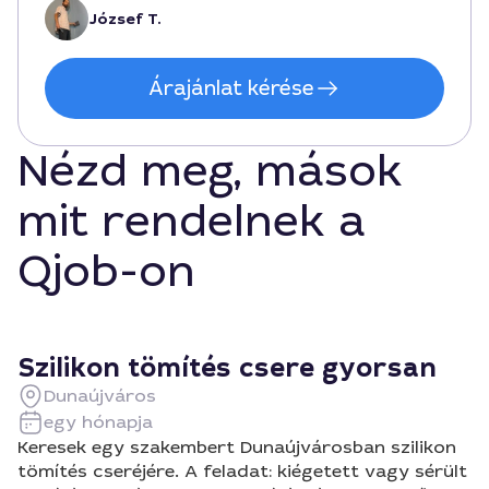
József T.
Árajánlat kérése
Nézd meg, mások
mit rendelnek a
Qjob-on
Szilikon tömítés csere gyorsan
Dunaújváros
egy hónapja
Keresek egy szakembert Dunaújvárosban szilikon
tömítés cseréjére. A feladat: kiégetett vagy sérült