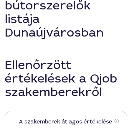
bútorszerelők
listája
Dunaújvárosban
Ellenőrzött
értékelések a Qjob
szakemberekről
A szakemberek átlagos értékelése