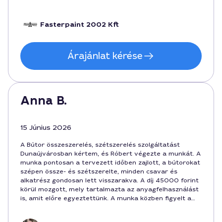
stabil, a garancia pedig megnyugtató. Bízom benne,
hogy legközelebb is rá számíthatok, ha újra szükség lesz
összeszerelésre Dunaújvárosban.
Fasterpaint 2002 Kft
Árajánlat kérése
Anna B.
15 Június 2026
A Bútor összeszerelés, szétszerelés szolgáltatást
Dunaújvárosban kértem, és Róbert végezte a munkát. A
munka pontosan a tervezett időben zajlott, a bútorokat
szépen össze- és szétszerelte, minden csavar és
alkatrész gondosan lett visszarakva. A díj 45000 forint
körül mozgott, mely tartalmazta az anyagfelhasználást
is, amit előre egyeztettünk. A munka közben figyelt a
részletekre, és így az összeszerelés után a bútorok
használatra kész állapotban voltak. Szívesen ajánlom