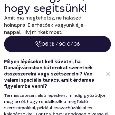
hogy segítsünk!
Amit ma megtehetsz, ne halaszd
holnapra! Elérhetőek vagyunk éjjel-
nappal. Hívj minket most!
06 (1) 490 0436
Milyen lépéseket kell követni, ha
Dunaújvárosban bútorokat szeretnék
összeszerelni vagy szétszerelni? Van
valami speciális tanács, amit érdemes
figyelembe venni?
Természetesen, első lépésként mindig győződjön
meg arról, hogy rendelkezik a megfelelő
szerszámokkal, például csavarhúzókkal és
kalapácsokkal. Fontos, hogy gondosan olvassa el