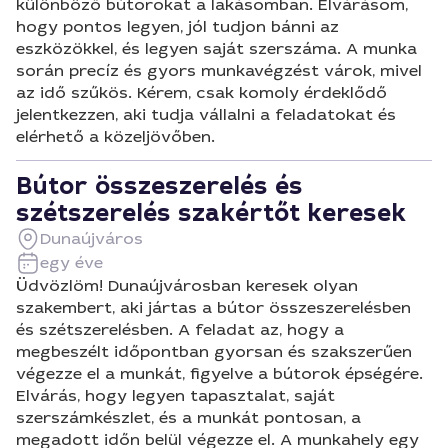
különböző bútorokat a lakásomban. Elvárásom,
hogy pontos legyen, jól tudjon bánni az
eszközökkel, és legyen saját szerszáma. A munka
során precíz és gyors munkavégzést várok, mivel
az idő szűkös. Kérem, csak komoly érdeklődő
jelentkezzen, aki tudja vállalni a feladatokat és
elérhető a közeljövőben.
Bútor összeszerelés és
szétszerelés szakértőt keresek
Dunaújváros
egy éve
Üdvözlöm! Dunaújvárosban keresek olyan
szakembert, aki jártas a bútor összeszerelésben
és szétszerelésben. A feladat az, hogy a
megbeszélt időpontban gyorsan és szakszerűen
végezze el a munkát, figyelve a bútorok épségére.
Elvárás, hogy legyen tapasztalat, saját
szerszámkészlet, és a munkát pontosan, a
megadott időn belül végezze el. A munkahely egy