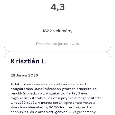
4,3
1822 vélemény
frissítve 28 június 2026
Krisztián L.
28 Június 2026
A Bútor összeszerelés és szétszerelés felkért
szolgáltatása Dunaújvárosban gyorsan érkezett, és
rendkívül precíz volt. A szakértő, Martin, 3 éve
foglalkozik bútorokkal, és ez a projekt is megerősítette
a hozzáértését. A munka során figyelembe vette a
skandináv elemeket is, 9000 forintért végzett el
bennünket, és 2 órát vett igénybe. A végeredmény