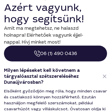
Azért vagyunk,
hogy segítsünk!
Amit ma megtehetsz, ne halaszd
holnapra! Elérhetőek vagyunk éjjel-
nappal. Hívj minket most!
06 (1) 490 0436
Milyen lépéseket kell követnem a
tárgyalóasztal szétszereléséhez
Dunaújvárosban?
Elsőként győződjön meg róla, hogy minden csavar
és csatlakozó könnyen hozzáférhető. Ezután
használjon megfelelő szerszámokat, például
csavarhúzót vagy villáskulcsot. Óvatosan oldja ki