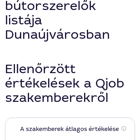
bútorszerelők
listája
Dunaújvárosban
Ellenőrzött
értékelések a Qjob
szakemberekről
A szakemberek átlagos értékelése