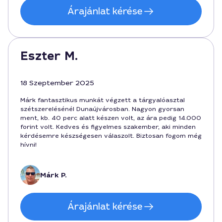
Árajánlat kérése
Eszter M.
18 Szeptember 2025
Márk fantasztikus munkát végzett a tárgyalóasztal
szétszerelésénél Dunaújvárosban. Nagyon gyorsan
ment, kb. 40 perc alatt készen volt, az ára pedig 14.000
forint volt. Kedves és figyelmes szakember, aki minden
kérdésemre készségesen válaszolt. Biztosan fogom még
hívni!
Márk P.
Árajánlat kérése