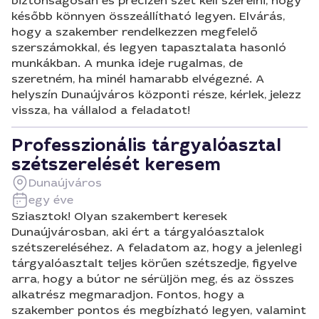
biztonságosan és precízen szét kell szerelni, hogy
később könnyen összeállítható legyen. Elvárás,
hogy a szakember rendelkezzen megfelelő
szerszámokkal, és legyen tapasztalata hasonló
munkákban. A munka ideje rugalmas, de
szeretném, ha minél hamarabb elvégezné. A
helyszín Dunaújváros központi része, kérlek, jelezz
vissza, ha vállalod a feladatot!
Professzionális tárgyalóasztal
szétszerelését keresem
Dunaújváros
egy éve
Sziasztok! Olyan szakembert keresek
Dunaújvárosban, aki ért a tárgyalóasztalok
szétszereléséhez. A feladatom az, hogy a jelenlegi
tárgyalóasztalt teljes körűen szétszedje, figyelve
arra, hogy a bútor ne sérüljön meg, és az összes
alkatrész megmaradjon. Fontos, hogy a
szakember pontos és megbízható legyen, valamint