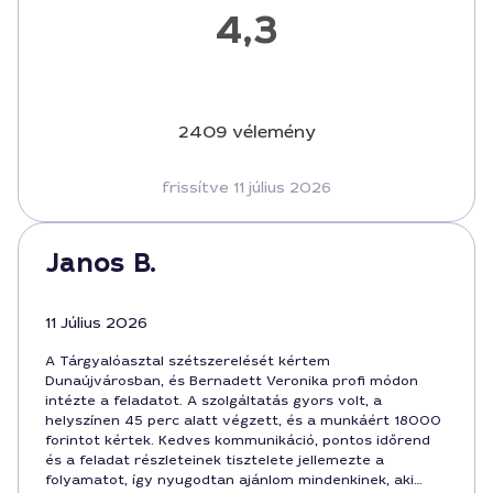
4,3
2409 vélemény
frissítve 11 július 2026
Janos B.
11 Július 2026
A Tárgyalóasztal szétszerelését kértem
Dunaújvárosban, és Bernadett Veronika profi módon
intézte a feladatot. A szolgáltatás gyors volt, a
helyszínen 45 perc alatt végzett, és a munkáért 18000
forintot kértek. Kedves kommunikáció, pontos időrend
és a feladat részleteinek tisztelete jellemezte a
folyamatot, így nyugodtan ajánlom mindenkinek, aki