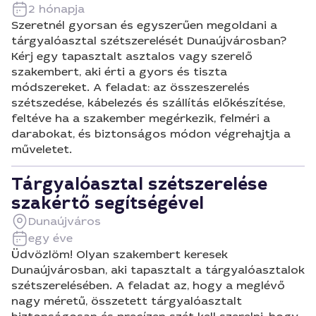
2 hónapja
Szeretnél gyorsan és egyszerűen megoldani a
tárgyalóasztal szétszerelését Dunaújvárosban?
Kérj egy tapasztalt asztalos vagy szerelő
szakembert, aki érti a gyors és tiszta
módszereket. A feladat: az összeszerelés
szétszedése, kábelezés és szállítás előkészítése,
feltéve ha a szakember megérkezik, felméri a
darabokat, és biztonságos módon végrehajtja a
műveletet.
Tárgyalóasztal szétszerelése
szakértő segítségével
Dunaújváros
egy éve
Üdvözlöm! Olyan szakembert keresek
Dunaújvárosban, aki tapasztalt a tárgyalóasztalok
szétszerelésében. A feladat az, hogy a meglévő
nagy méretű, összetett tárgyalóasztalt