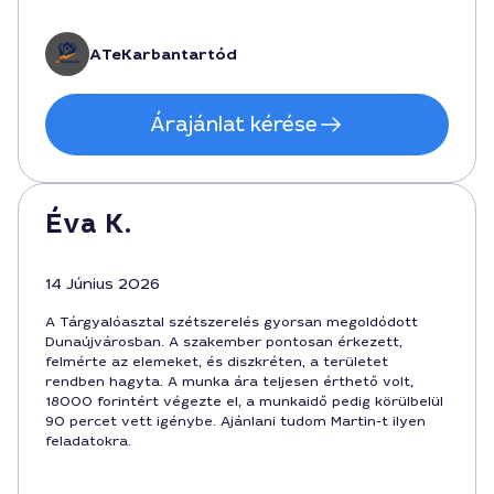
hatékony segítségre van szüksége a tárgyalóasztal
szétszereléséhez.
ATeKarbantartód
Árajánlat kérése
Éva K.
14 Június 2026
A Tárgyalóasztal szétszerelés gyorsan megoldódott
Dunaújvárosban. A szakember pontosan érkezett,
felmérte az elemeket, és diszkréten, a területet
rendben hagyta. A munka ára teljesen érthető volt,
18000 forintért végezte el, a munkaidő pedig körülbelül
90 percet vett igénybe. Ajánlani tudom Martin-t ilyen
feladatokra.