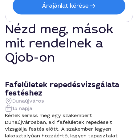
Árajánlat kérése
Nézd meg, mások
mit rendelnek a
Qjob-on
Fafelületek repedésvizsgálata
festéshez
Dunaújváros
15 napja
Kérlek keress meg egy szakembert
Dunaújvárosban, aki fafelületek repedéseit
vizsgálja festés előtt. A szakember legyen
lakosztályúan hozzáértő, legyen tapasztalat