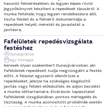
hasonló felmérésekben, és legyen képes rövid
jegyzőkönyvet készíteni a repedések típusáról. A
munka feltétele, hogy legyen rendelkezésre álló,
tiszta felület és a felmérő dokumentálja a
repedések helyét, méretét és javaslatát a
javításra.
Fafelületek repedésvizsgálata
festéshez
Dunaújváros
egy hónapja
Keresek olyan szakembert Dunaújvárosban, aki
fafelületek repedéseit tudja megvizsgálni a festés
előtt. A feladat egyszerű: ellenőrizze a
repedéseket, jelezze ha szükséges kiegészítő
javítás vagy felület-előkészítés, és adjon becslést
a munka időtartamára. Elvárások: tapasztalat
fafelületek vizsgálatában, pontos mérlegelés és
tisztaság. A munka azonosított problémák esetén