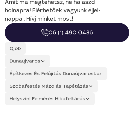
Amit ma megtehetsz, ne halaszd
holnapra! Elérhetőek vagyunk éjjel-
nappal. Hívj minket most!
06 (1) 490 0436
Qjob
Dunaujvaros
Építkezés És Felújítás Dunaújvárosban
Szobafestés Mázolás Tapétázás
Helyszíni Felmérés Hibafeltárás