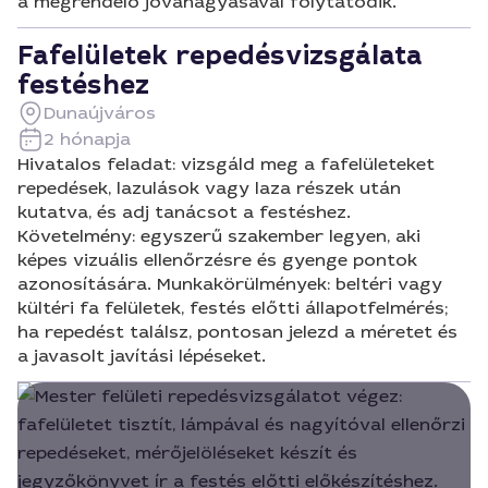
a megrendelő jóváhagyásával folytatódik.
Fafelületek repedésvizsgálata
festéshez
Dunaújváros
2 hónapja
Hivatalos feladat: vizsgáld meg a fafelületeket
repedések, lazulások vagy laza részek után
kutatva, és adj tanácsot a festéshez.
Követelmény: egyszerű szakember legyen, aki
képes vizuális ellenőrzésre és gyenge pontok
azonosítására. Munkakörülmények: beltéri vagy
kültéri fa felületek, festés előtti állapotfelmérés;
ha repedést találsz, pontosan jelezd a méretet és
a javasolt javítási lépéseket.