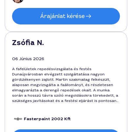
Árajánlat kérése
Zsófia N.
06 Június 2026
A fafelületek repedésvizsgálata és festés
Dunaújvárosban elvégzett szolgáltatása nagyon
gördülékenyen zajlott. Martin szakmailag felkészült,
alaposan megvizsgálta a faállományt, és részletesen
elmagyarázta a derengő repedések okait. A munka
során a hosszú távra szóló megoldásokra törekedett, a
szükséges javításokat és a festési eljárást is pontosan
ütemezte. A folyamat végén a kivitelezés időtartama és
a költségek is világosak voltak, összeg 42000 forint
körül mozgott. Ajánlom a szakembert Dunaújvárosban,
Fasterpaint 2002 Kft
ha valaki szépen meg szeretné újítani a fafelületeket
repedésvizsgálat után.