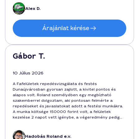
forintba került, és egy hónapon belül megoldódott a
javítás. Nagyon elégedett vagyok a szolgáltatással,
Alex D.
ajánlott a városban.
Árajánlat kérése
Gábor T.
10 Július 2026
A Fafelületek repedésvizsgálata és festés
Dunaújvárosban gyorsan zajlott, a kivitel pontos és
alapos volt. Roland személyében egy megbízható
szakemberrel dolgoztam, aki pontosan felmérte a
repedéseket és javaslatokat adott a festési munkákra.
A munka költsége 150000 forint volt, a felületek
kezelése 2 napot vett igénybe, a végeredmény pedig
szépen egységes lett a lakóház belső falain. Ajánlott
szaki a városban.
Hadobás Roland e.v.