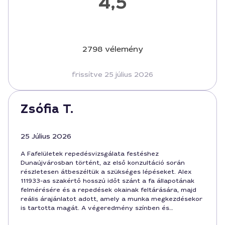
4,5
2798 vélemény
frissítve 25 július 2026
Zsófia T.
25 Július 2026
A Fafelületek repedésvizsgálata festéshez
Dunaújvárosban történt, az első konzultáció során
részletesen átbeszéltük a szükséges lépéseket. Alex
111933-as szakértő hosszú időt szánt a fa állapotának
felmérésére és a repedések okainak feltárására, majd
reális árajánlatot adott, amely a munka megkezdésekor
is tartotta magát. A végeredmény színben és
felületminőségben is kiváló lett, a felújítás 72 000