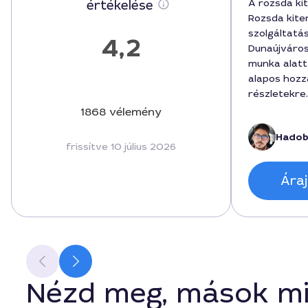
A rozsda ki
értékelése
Rozsda kite
szolgáltatá
4,2
Dunaújváros
munka alatt
alapos hozzá
részletekre
volt, összeg
1868 vélemény
azonosítot
Hadob
megerősítet
frissítve 10 július 2026
és a felmér
megbeszélt
Áraj
zajlott.
Nézd meg, mások mi