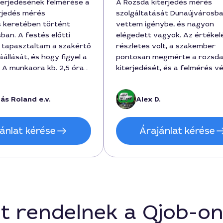
terjedésének felmérése a
A Rozsda kiterjedés mérés
rjedés mérés
szolgáltatását Dunaújvárosb
s keretében történt
vettem igénybe, és nagyon
ban. A festés előtti
elégedett vagyok. Az értékel
 tapasztaltam a szakértő
részletes volt, a szakember
állását, és hogy figyel a
pontosan megmérte a rozsd
. A munkaora kb. 2,5 óra
kiterjedését, és a felmérés v
 9800 forint. Roland
korrekt becslést adott a fes
tsága a rendszerben
költségére, illetve a munka
ás Roland e.v.
Alex D.
te a megbízhatóságát,
időtartamára. A szerződésbe
és pontosan a
rögzített díj a megadott öss
 paraméterek szerint
maradt, 250000 forintba ker
ánlat kérése
Árajánlat kérése
mérés, a munka 2,5 órát vett
igénybe. A türelmes és érthe
kommunikáció külön kiemelen
hangsúlyt kapott, köszönöm 
felkészültséget és a gyors
segítséget Dunaújvárosban a
kiterjedés mérés terén.
t rendelnek a Qjob-o