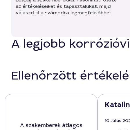
az értékeléseiket és tapasztalukat, majd
válaszd ki a számodra legmegfelelőbbet
A legjobb korrózióv
Ellenőrzött értékel
Katalin
10 Július 20
A szakemberek átlagos