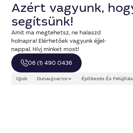
Azért vagyunk, hog
segítsünk!
Amit ma megtehetsz, ne halaszd
holnapra! Elérhetőek vagyunk éjjel-
nappal. Hívj minket most!
06 (1) 490 0436
Qjob
Dunaujvaros
Építkezés És Felújít