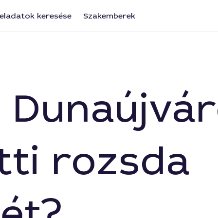
eladatok keresése
Szakemberek
el Dunaújvá
tti rozsda
sét?