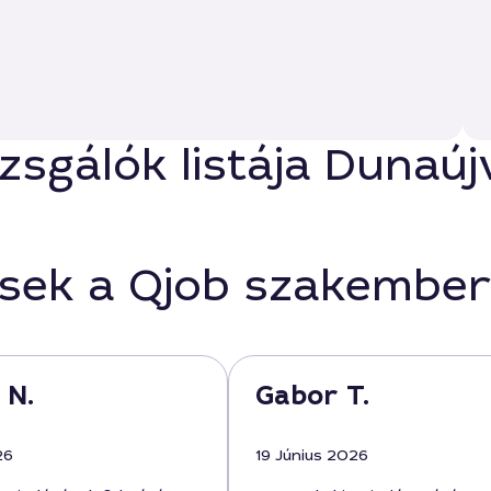
izsgálók listája Dunaú
ések a Qjob szakember
 N.
Gabor T.
26
19 Június 2026