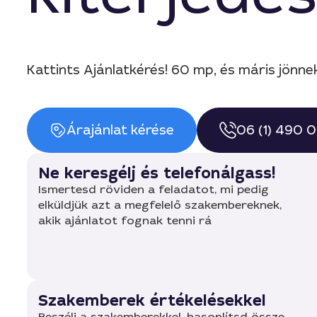
Kattints Ajánlatkérés! 60 mp, és máris jönn
Árajánlat kérése
06 (1) 490 
Ne keresgélj és telefonálgass!
Ismertesd röviden a feladatot, mi pedig
elküldjük azt a megfelelő szakembereknek,
akik ajánlatot fognak tenni rá
Szakemberek értékelésekkel
Beszélj a szakemberekkel, hasonlítsd össze