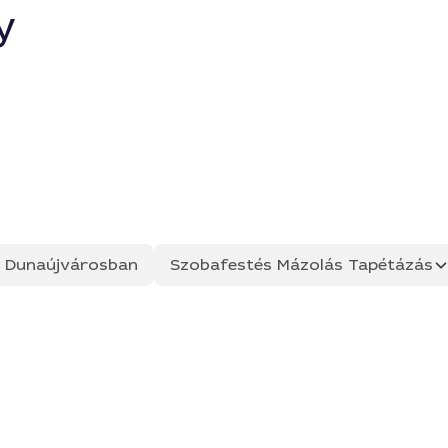
y
ás Dunaújvárosban
Szobafestés Mázolás Tapétázás