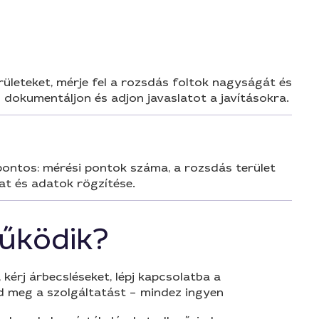
erületeket, mérje fel a rozsdás foltok nagyságát és
n dokumentáljon és adjon javaslatot a javításokra.
 pontos: mérési pontok száma, a rozsdás terület
at és adatok rögzítése.
űködik?
 kérj árbecsléseket, lépj kapcsolatba a
d meg a szolgáltatást – mindez ingyen