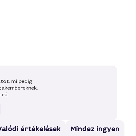
tot, mi pedig
szakembereknek,
i rá
Valódi értékelések
Mindez ingyen