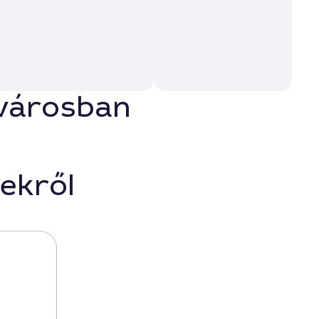
jvárosban
ekről