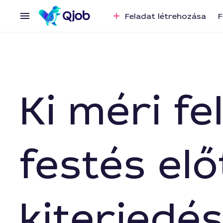
Feladat létrehozása
F
Ki méri f
festés elő
kiterjedé