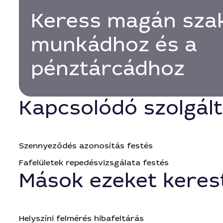
Keress magán sza
munkádhoz és a
pénztárcádhoz
Kapcsolódó szolgál
Szennyeződés azonosítás festés
Fafelületek repedésvizsgálata festés
Mások ezeket keres
Helyszíni felmérés hibafeltárás