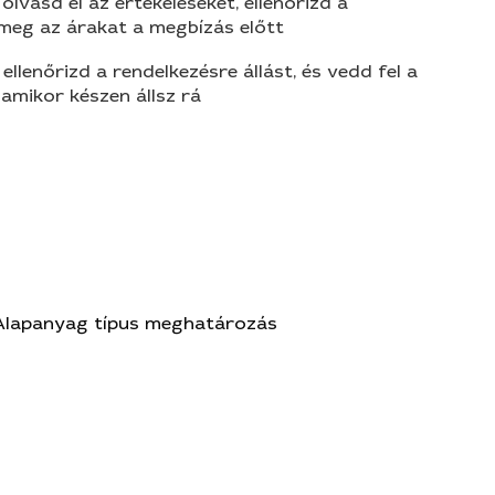
olvasd el az értékeléseket, ellenőrizd a
 meg az árakat a megbízás előtt
 ellenőrizd a rendelkezésre állást, és vedd fel a
amikor készen állsz rá
Alapanyag típus meghatározás