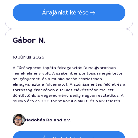
Árajánlat kérése
Gábor N.
18 Június 2026
A Fűrészporos tapéta felragasztás Dunaújvárosban
remek élmény volt. A szakember pontosan megértette
az igényemet, és a munka során részletesen
elmagyarázta a folyamatot. A szórásmentes felület és a
tartósság érdekében a felület előkészítése mellett
döntöttünk, a végeredmény pedig nagyon esztétikus. A
munka ára 45000 forint körül alakult, és a kivitelezés
költségei a megállapodás szerint alakultak a fél napos
időkeretben. 8 óra múlva már otthon éreztem magam,
köszönöm a professzionális hozzáállást és a tapéta
Hadobás Roland e.v.
megfelelő ragasztását.