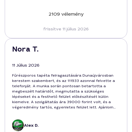
2109 vélemény
frissítve 11 július 2026
Nora T.
11 Július 2026
Fűrészporos tapéta felragasztására Dunaújvárosban
kerestem szakembert, és az 111933 azonnal felvette a
telefonját. A munka során pontosan betartotta a
megbeszélt határidőt, megmutatta a szükséges
lépéseket és a festhető felület előkészítését külön
kiemelve. A szolgáltatás ára 39000 forint volt, és a
végeredmény tartós, egyenletes felület lett. Ajánlom
mindenkinek, aki minőségi munkát szeretne a városban.
Alex D.