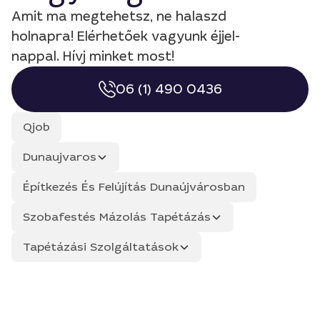
Amit ma megtehetsz, ne halaszd
holnapra! Elérhetőek vagyunk éjjel-
nappal. Hívj minket most!
06 (1) 490 0436
Qjob
Dunaujvaros
Építkezés És Felújítás Dunaújvárosban
Szobafestés Mázolás Tapétázás
Tapétázási Szolgáltatások