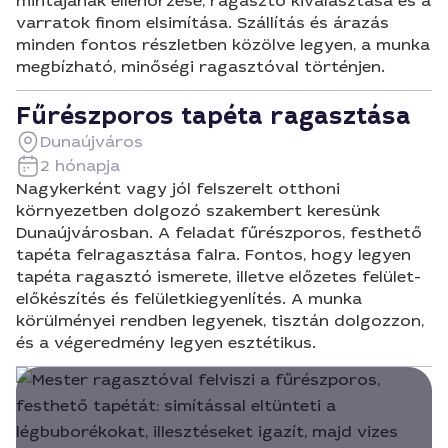
mintájának ellenőrzése, ragasztó kiválasztása és a
varratok finom elsimítása. Szállítás és árazás
minden fontos részletben közölve legyen, a munka
megbízható, minőségi ragasztóval történjen.
Fűrészporos tapéta ragasztása
Dunaújváros
2 hónapja
Nagykerként vagy jól felszerelt otthoni
környezetben dolgozó szakembert keresünk
Dunaújvárosban. A feladat fűrészporos, festhető
tapéta felragasztása falra. Fontos, hogy legyen
tapéta ragasztó ismerete, illetve előzetes felület-
előkészítés és felületkiegyenlítés. A munka
körülményei rendben legyenek, tisztán dolgozzon,
és a végeredmény legyen esztétikus.