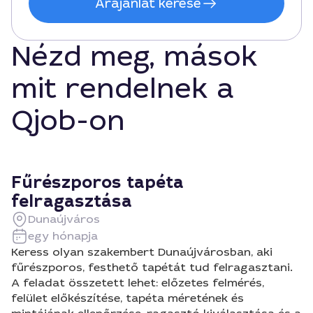
Árajánlat kérése
Nézd meg, mások
mit rendelnek a
Qjob-on
Fűrészporos tapéta
felragasztása
Dunaújváros
egy hónapja
Keress olyan szakembert Dunaújvárosban, aki
fűrészporos, festhető tapétát tud felragasztani.
A feladat összetett lehet: előzetes felmérés,
felület előkészítése, tapéta méretének és