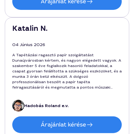
Árajánlat kérése
Katalin N.
04 Június 2026
A Tapétázási ragasztó papír szolgáltatást
Dunaújvárosban kértem, és nagyon elégedett vagyok. A
szakember 5 éve foglalkozik hasonló feladatokkal, a
csapat gyorsan felállította a szükséges eszközöket, és a
munka 3 órán belül elkészült. A dolgozó
professzionálisan beszélt a papír tapéta
felragasztásáról és megmutatta a pontos műszaki
részleteket. Az ár 18000 forint volt, minden benne volt
a díjban. Szívesen ajánlom barátoknak.
Hadobás Roland e.v.
Árajánlat kérése