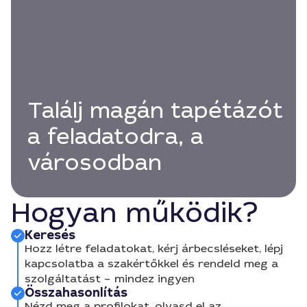
Találj magán tapétázót
a feladatodra, a
városodban
Hogyan működik?
Keresés
Hozz létre feladatokat, kérj árbecsléseket, lépj
kapcsolatba a szakértőkkel és rendeld meg a
szolgáltatást – mindez ingyen
Összahasonlítás
Nézd meg a profilokat, olvasd el az