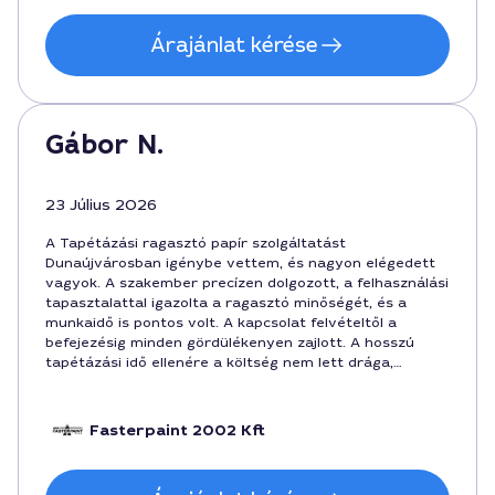
Árajánlat kérése
Gábor N.
23 Július 2026
A Tapétázási ragasztó papír szolgáltatást
Dunaújvárosban igénybe vettem, és nagyon elégedett
vagyok. A szakember precízen dolgozott, a felhasználási
tapasztalattal igazolta a ragasztó minőségét, és a
munkaidő is pontos volt. A kapcsolat felvételtől a
befejezésig minden gördülékenyen zajlott. A hosszú
tapétázási idő ellenére a költség nem lett drága,
mindössze 21000 forintban húzódott meg. Ajánlom a
szolgáltatást jövőbeli munkákhoz Dunaújvárosban.
Fasterpaint 2002 Kft