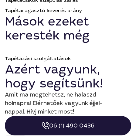
Tapétacsíkok átlapolás zárás
Tapétaragasztó keverés arány
Mások ezeket
keresték még
Tapétázási szolgáltatások
Azért vagyunk,
hogy segítsünk!
Amit ma megtehetsz, ne halaszd
holnapra! Elérhetőek vagyunk éjjel-
nappal. Hívj minket most!
06 (1) 490 0436