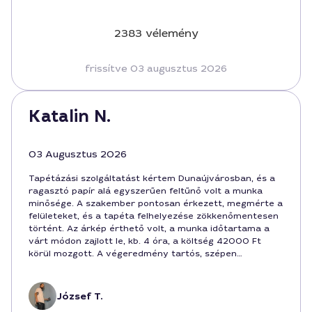
2383 vélemény
frissítve 03 augusztus 2026
Katalin N.
03 Augusztus 2026
Tapétázási szolgáltatást kértem Dunaújvárosban, és a
ragasztó papír alá egyszerűen feltűnő volt a munka
minősége. A szakember pontosan érkezett, megmérte a
felületeket, és a tapéta felhelyezése zökkenőmentesen
történt. Az árkép érthető volt, a munka időtartama a
várt módon zajlott le, kb. 4 óra, a költség 42000 Ft
körül mozgott. A végeredmény tartós, szépen
illeszkedik a falhoz. Ajánlom Dunaújvárosban, ha valaki
stabil ragasztó papírt igényel.
József T.