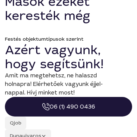
Mások ezeket
keresték még
Festés objektumtípusok szerint
Azért vagyunk,
hogy segítsünk!
Amit ma megtehetsz, ne halaszd
holnapra! Elérhetőek vagyunk éjjel-
nappal. Hívj minket most!
06 (1) 490 0436
Qjob
Dunaujvaros