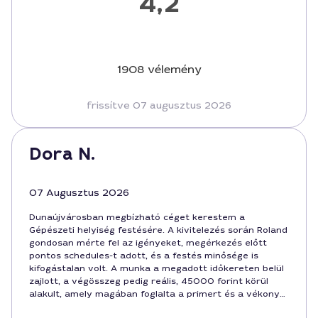
4,2
1908 vélemény
frissítve 07 augusztus 2026
Dora N.
07 Augusztus 2026
Dunaújvárosban megbízható céget kerestem a
Gépészeti helyiség festésére. A kivitelezés során Roland
gondosan mérte fel az igényeket, megérkezés előtt
pontos schedules-t adott, és a festés minősége is
kifogástalan volt. A munka a megadott időkereten belül
zajlott, a végösszeg pedig reális, 45000 forint körül
alakult, amely magában foglalta a primert és a vékony
réteg festést is. Ajánlottam ismerősöknek, mert a