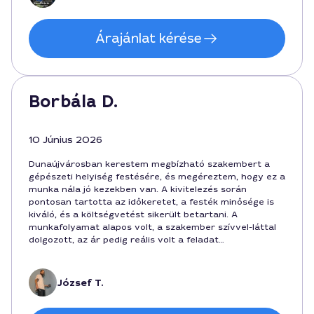
Árajánlat kérése
Borbála D.
10 Június 2026
Dunaújvárosban kerestem megbízható szakembert a
gépészeti helyiség festésére, és megéreztem, hogy ez a
munka nála jó kezekben van. A kivitelezés során
pontosan tartotta az időkeretet, a festék minősége is
kiváló, és a költségvetést sikerült betartani. A
munkafolyamat alapos volt, a szakember szívvel-láttal
dolgozott, az ár pedig reális volt a feladat
összetettségéhez mérten. Ügyfélbarát hozzáállás és
szépen megoldott részletek, 2 nap alatt végezte és
180000 forintért, érzetre megérte a befektetést.
József T.