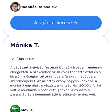
szolgáltatás a városban ritka színvonalon érkezik.
Hadobás Roland e.v.
Árajánlat kérése
Mónika T.
12 Július 2026
A gépészeti helyiség festését Dunaújvárosban rendesen
elvégezték. A szakember az 10 éves tapasztalattal és a
kiváló minőségkel tette rendbe a falakat, megóvva a
szerelvényeket. Az ár-érték arány nagyon kedvező, a
munka 3 nap alatt elkészült, a költség kb. 120000 forint
volt, a munkaidő 6 órát vett igénybe. Alex adta a
garanciát, és a kommunikáció is zökkenőmentes volt.
Alex D.