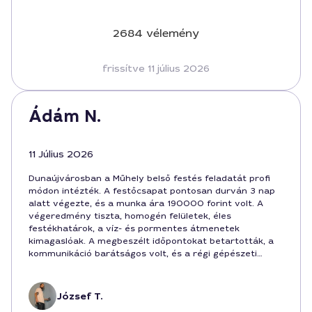
2684 vélemény
frissítve 11 július 2026
Ádám N.
11 Július 2026
Dunaújvárosban a Műhely belső festés feladatát profi
módon intézték. A festőcsapat pontosan durván 3 nap
alatt végezte, és a munka ára 190000 forint volt. A
végeredmény tiszta, homogén felületek, éles
festékhatárok, a víz- és pormentes átmenetek
kimagaslóak. A megbeszélt időpontokat betartották, a
kommunikáció barátságos volt, és a régi gépészeti
elemek körül is figyelmesen dolgoztak. Könnyen ajánlom
Dunaújvárosban mindenkinek, aki minőségi belső festést
keres.
József T.