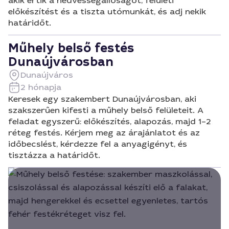
akik értik a nedvességállóságot, felületi
előkészítést és a tiszta utómunkát, és adj nekik
határidőt.
Műhely belső festés
Dunaújvárosban
Dunaújváros
2 hónapja
Keresek egy szakembert Dunaújvárosban, aki
szakszerűen kifesti a műhely belső felületeit. A
feladat egyszerű: előkészítés, alapozás, majd 1–2
réteg festés. Kérjem meg az árajánlatot és az
időbecslést, kérdezze fel a anyagigényt, és
tisztázza a határidőt.