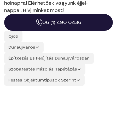
holnapra! Elérhetőek vagyunk éjjel-
nappal. Hívj minket most!
06 (1) 490 0436
Qjob
Dunaujvaros
Építkezés És Felújítás Dunaújvárosban
Szobafestés Mázolás Tapétázás
Festés Objektumtípusok Szerint