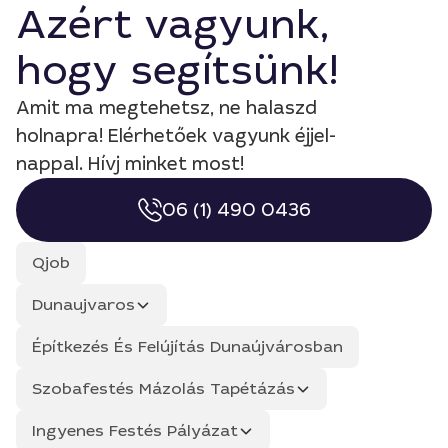
Azért vagyunk,
hogy segítsünk!
Amit ma megtehetsz, ne halaszd
holnapra! Elérhetőek vagyunk éjjel-
nappal. Hívj minket most!
06 (1) 490 0436
Qjob
Dunaujvaros
Építkezés És Felújítás Dunaújvárosban
Szobafestés Mázolás Tapétázás
Ingyenes Festés Pályázat