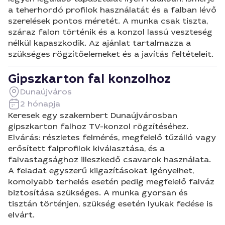
a teherhordó profilok használatát és a falban lévő
szerelések pontos méretét. A munka csak tiszta,
száraz falon történik és a konzol lassú veszteség
nélkül kapaszkodik. Az ajánlat tartalmazza a
szükséges rögzítőelemeket és a javítás feltételeit.
Gipszkarton fal konzolhoz
Dunaújváros
2 hónapja
Keresek egy szakembert Dunaújvárosban
gipszkarton falhoz TV-konzol rögzítéséhez.
Elvárás: részletes felmérés, megfelelő tűzálló vagy
erősített falprofilok kiválasztása, és a
falvastagsághoz illeszkedő csavarok használata.
A feladat egyszerű kiigazításokat igényelhet,
komolyabb terhelés esetén pedig megfelelő falváz
biztosítása szükséges. A munka gyorsan és
tisztán történjen, szükség esetén lyukak fedése is
elvárt.