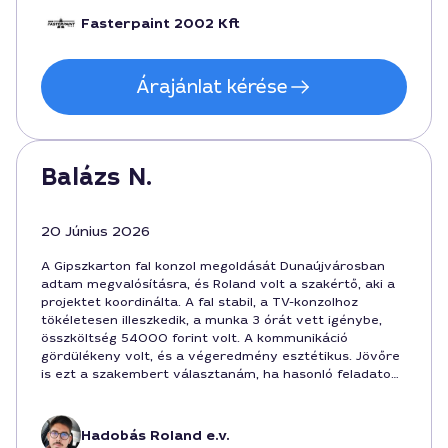
Fasterpaint 2002 Kft
Árajánlat kérése
Balázs N.
20 Június 2026
A Gipszkarton fal konzol megoldását Dunaújvárosban
adtam megvalósításra, és Roland volt a szakértő, aki a
projektet koordinálta. A fal stabil, a TV-konzolhoz
tökéletesen illeszkedik, a munka 3 órát vett igénybe,
összköltség 54000 forint volt. A kommunikáció
gördülékeny volt, és a végeredmény esztétikus. Jövőre
is ezt a szakembert választanám, ha hasonló feladatom
adódik.
Hadobás Roland e.v.