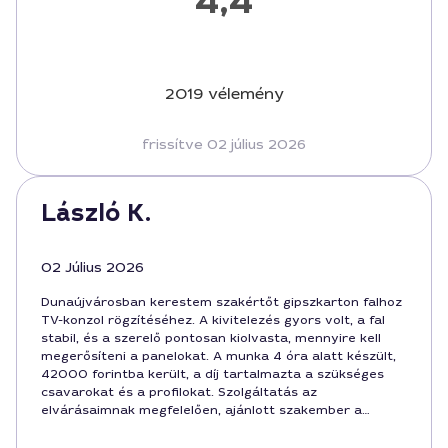
4,4
2019 vélemény
frissítve 02 július 2026
László K.
02 Július 2026
Dunaújvárosban kerestem szakértőt gipszkarton falhoz
TV-konzol rögzítéséhez. A kivitelezés gyors volt, a fal
stabil, és a szerelő pontosan kiolvasta, mennyire kell
megerősíteni a panelokat. A munka 4 óra alatt készült,
42000 forintba került, a díj tartalmazta a szükséges
csavarokat és a profilokat. Szolgáltatás az
elvárásaimnak megfelelően, ajánlott szakember a
jövőben is.