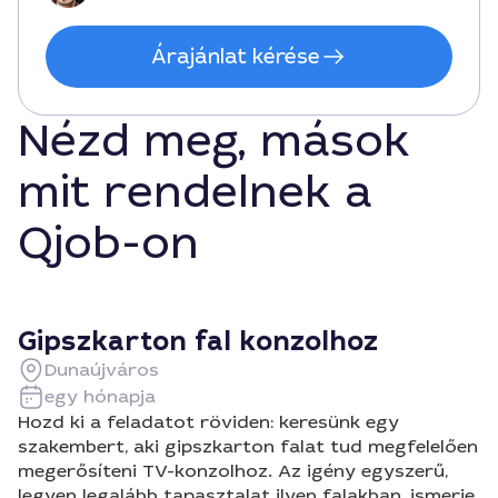
Árajánlat kérése
Nézd meg, mások
mit rendelnek a
Qjob-on
Gipszkarton fal konzolhoz
Dunaújváros
egy hónapja
Hozd ki a feladatot röviden: keresünk egy
szakembert, aki gipszkarton falat tud megfelelően
megerősíteni TV-konzolhoz. Az igény egyszerű,
legyen legalább tapasztalat ilyen falakban, ismerje