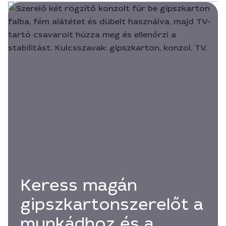
Keress magán
gipszkartonszerelőt a
munkádhoz és a