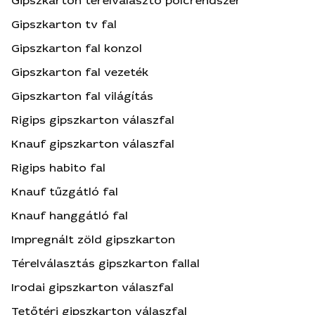
Gipszkarton térelválasztó polcrendszer
Gipszkarton tv fal
Gipszkarton fal konzol
Gipszkarton fal vezeték
Gipszkarton fal világítás
Rigips gipszkarton válaszfal
Knauf gipszkarton válaszfal
Rigips habito fal
Knauf tűzgátló fal
Knauf hanggátló fal
Impregnált zöld gipszkarton
Térelválasztás gipszkarton fallal
Irodai gipszkarton válaszfal
Tetőtéri gipszkarton válaszfal