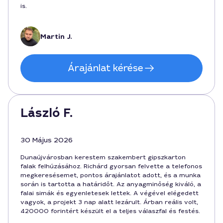
is.
Martin J.
Árajánlat kérése
László F.
30 Május 2026
Dunaújvárosban kerestem szakembert gipszkarton
falak felhúzásához. Richárd gyorsan felvette a telefonos
megkeresésemet, pontos árajánlatot adott, és a munka
során is tartotta a határidőt. Az anyagminőség kiváló, a
falai simák és egyenletesek lettek. A végével elégedett
vagyok, a projekt 3 nap alatt lezárult. Árban reális volt,
420000 forintért készült el a teljes válaszfal és festés.