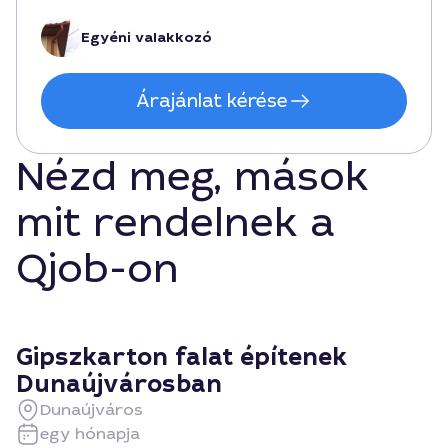
Egyéni valakkozó
Árajánlat kérése
Nézd meg, mások
mit rendelnek a
Qjob-on
Gipszkarton falat építenek
Dunaújvárosban
Dunaújváros
egy hónapja