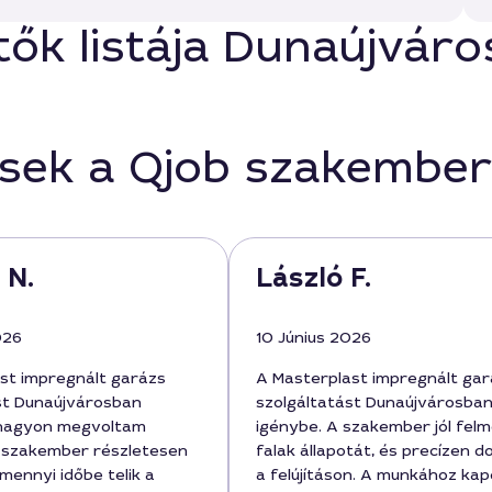
tők listája Dunaújvár
ések a Qjob szakember
 N.
László F.
026
10 Június 2026
st impregnált garázs
A Masterplast impregnált gar
st Dunaújvárosban
szolgáltatást Dunaújvárosban
 nagyon megvoltam
igénybe. A szakember jól felm
 szakember részletesen
falak állapotát, és precízen d
mennyi időbe telik a
a felújításon. A munkához ka