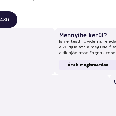
0436
Mennyibe kerül?
Ismertesd röviden a felada
elküldjük azt a megfelelő 
akik ajánlatot fognak tenn
Árak megismerése