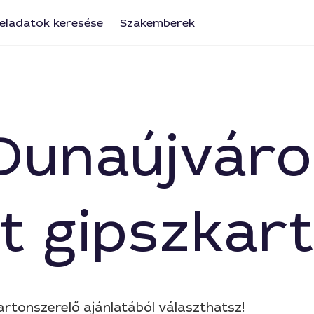
eladatok keresése
Szakemberek
t Dunaújvár
t gipszkart
artonszerelő ajánlatából választhatsz!