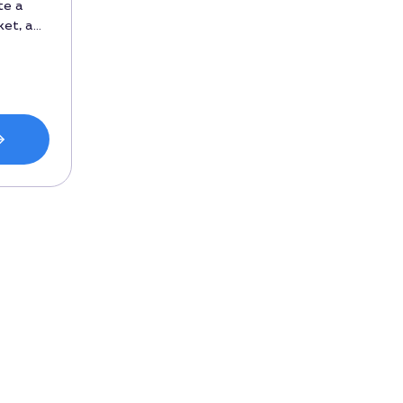
te a
ket, a
örül
vett
zett, és
letes
ény
n