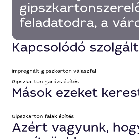
gipszkartonszerel
feladatodra, a vá
Kapcsolódó szolgál
Impregnált gipszkarton válaszfal
Gipszkarton garázs építés
Mások ezeket keres
Gipszkarton falak építés
Azért vagyunk, hog