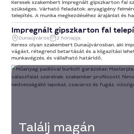
Keresek szakembert impregnált gipszkarton fal sz
szükséges. Várható feladatok: anyagigény felmérés
telepítés. A munka megkezdéséhez árajánlat és h
Impregnált gipszkarton fal tele
Dunaújváros
2 hónapja
Keress olyan szakembert Dunaújvárosban, aki impre
vágást, rétegrend betartását és a kiigazítási leh
munkavégzés, és vállalható határidő.
Találj magán