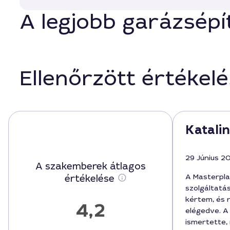
A legjobb garázsépí
Ellenőrzött értékel
Katalin
29 Június 2
A szakemberek átlagos
A Masterpla
értékelése
szolgáltatá
kértem, és
4,2
elégedve. A
ismertette, 