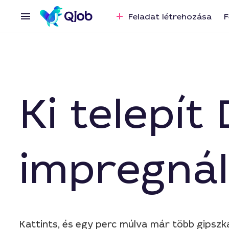
Feladat létrehozása
F
Ki telepí
impregnál
Kattints, és egy perc múlva már több gipszk