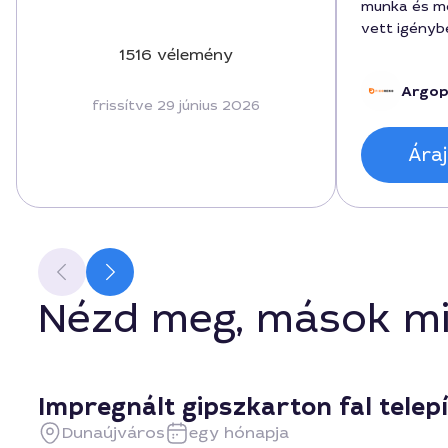
munka és me
vett igényb
végezte el 
1516 vélemény
stabil, a fal
Argopl
utólagos pr
frissítve 29 június 2026
technika al
Attila munká
Áraj
Nézd meg, mások mi
Impregnált gipszkarton fal telep
Dunaújváros
egy hónapja