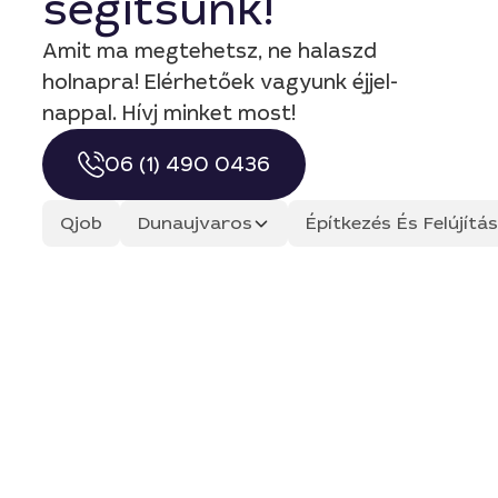
segítsünk!
Amit ma megtehetsz, ne halaszd
holnapra! Elérhetőek vagyunk éjjel-
nappal. Hívj minket most!
06 (1) 490 0436
Qjob
Dunaujvaros
Építkezés És Felújít