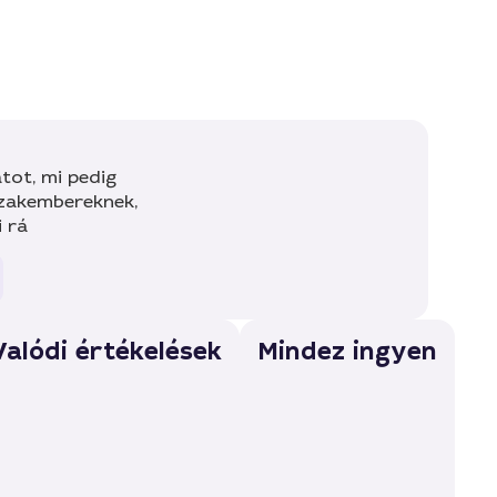
tot, mi pedig
szakembereknek,
i rá
Valódi értékelések
Mindez ingyen