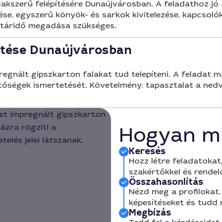
akszerű felépítésére Dunaújvárosban. A feladathoz jó a
e, egyszerű könyök- és sarkok kivitelezése, kapcsolók 
atáridő megadása szükséges.
pítése Dunaújvárosban
gnált gipszkarton falakat tud telepíteni. A feladat m
etőségek ismertetését. Követelmény: tapasztalat a nedve
Hogyan m
Keresés
Hozz létre feladatokat,
szakértőkkel és rendel
Összahasonlítás
Nézd meg a profilokat, 
képesítéseket és tudd
Megbízás