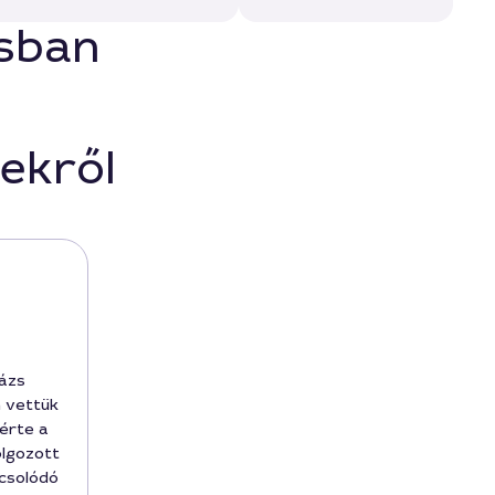
osban
ekről
ázs
 vettük
érte a
olgozott
pcsolódó