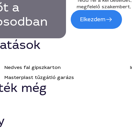
Tedd fel a kérdéseidet,
őt a
megfelelő szakembert, 
rosodban
Elkezdem
tatások
Nedves fal gipszkarton
Masterplast tűzgátló garázs
ték még
y