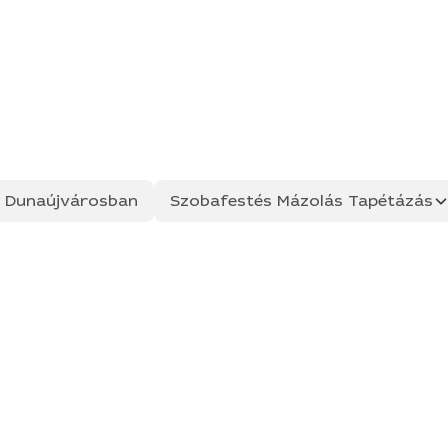
ás Dunaújvárosban
Szobafestés Mázolás Tapétázás