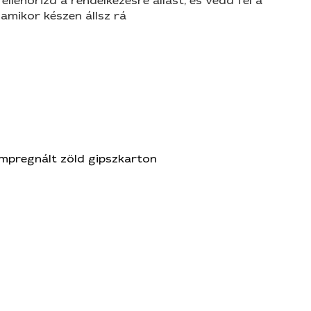
 ellenőrizd a rendelkezésre állást, és vedd fel a
amikor készen állsz rá
Impregnált zöld gipszkarton