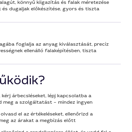
lagút, könnyű kiigazítás és falak méretezése
és dugaljak előkészítése, gyors és tiszta
agába foglalja az anyag kiválasztását, precíz
sségnek ellenálló falaképítésben, tiszta
űködik?
 kérj árbecsléseket, lépj kapcsolatba a
d meg a szolgáltatást – mindez ingyen
olvasd el az értékeléseket, ellenőrizd a
 meg az árakat a megbízás előtt