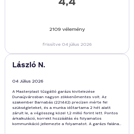
4,4
2109 vélemény
frissítve 04 július 2026
László N.
04 Július 2026
A Masterplast tűzgátló garázs kivitelezése
Dunaújvárosban nagyon zökkenőmentes volt. Az
szakember Barnabás (221442) precízen mérte fel
szükségleteket, és a munka időtartama 2 hét alatt
zárult le, a végösszeg közel 1,2 millió forint lett. Pontos
árkalkuláció, korrekt hozzáállás és folyamatos
kommunikáció jellemezte a folyamatot. A garázs falának
tűzgátló tulajdonsága minden várakozásomat felülmúlja,