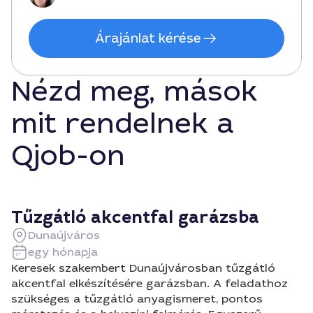
Árajánlat kérése
Nézd meg, mások
mit rendelnek a
Qjob-on
Tűzgátló akcentfal garázsba
Dunaújváros
egy hónapja
Keresek szakembert Dunaújvárosban tűzgátló
akcentfal elkészítésére garázsban. A feladathoz
szükséges a tűzgátló anyagismeret, pontos