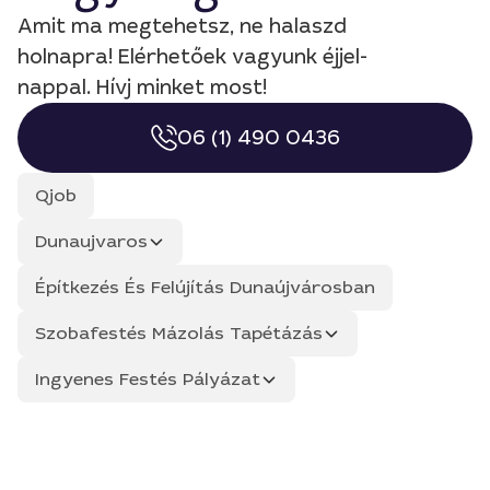
Amit ma megtehetsz, ne halaszd
holnapra! Elérhetőek vagyunk éjjel-
nappal. Hívj minket most!
06 (1) 490 0436
Qjob
Dunaujvaros
Építkezés És Felújítás Dunaújvárosban
Szobafestés Mázolás Tapétázás
Ingyenes Festés Pályázat