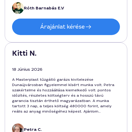
az első használatnál is látható a minőség. Ajánlani
tudom másoknak is, akik Masterplast megoldást
Róth Barnabás E.V
keresnek a városban.
Árajánlat kérése
Kitti N.
18 Június 2026
A Masterplast tűzgátló garázs kivitelezése
Dunaújvárosban figyelemmel kísért munka volt. Petra
szakértelme és hozzáállása kiemelkedő volt: pontos
időzítés, részletes költségterv és a hosszú távú
garancia tisztán érthető magyarázatban. A munka
tartott 3 nap, a teljes költség 480000 forint, amely
reális az anyag minőségéhez képest. Ajánlom
mindenkinek, aki megbízható szakembert keres a
tűzgátló fal építéséhez a garázsban.
Petra C.