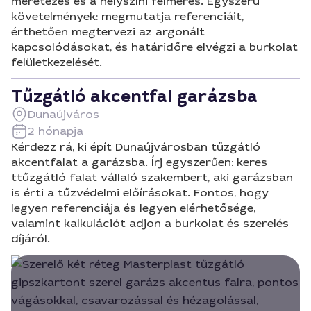
méretezés és a helyszíni felmérés. Egyszerű
követelmények: megmutatja referenciáit,
érthetően megtervezi az argonált
kapcsolódásokat, és határidőre elvégzi a burkolat
felületkezelését.
Tűzgátló akcentfal garázsba
Dunaújváros
2 hónapja
Kérdezz rá, ki épít Dunaújvárosban tűzgátló
akcentfalat a garázsba. Írj egyszerűen: keres
ttűzgátló falat vállaló szakembert, aki garázsban
is érti a tűzvédelmi előírásokat. Fontos, hogy
legyen referenciája és legyen elérhetősége,
valamint kalkulációt adjon a burkolat és szerelés
díjáról.