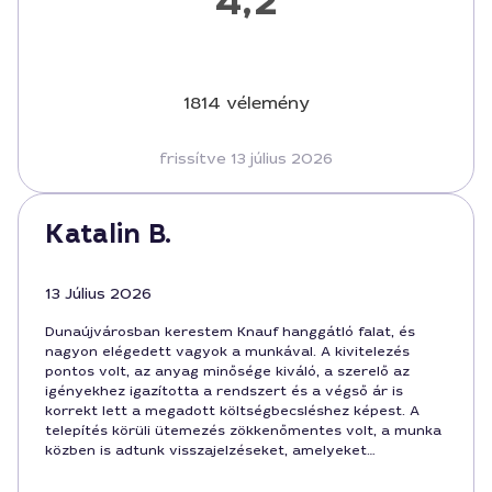
4,2
1814 vélemény
frissítve 13 július 2026
Katalin B.
13 Július 2026
Dunaújvárosban kerestem Knauf hanggátló falat, és
nagyon elégedett vagyok a munkával. A kivitelezés
pontos volt, az anyag minősége kiváló, a szerelő az
igényekhez igazította a rendszert és a végső ár is
korrekt lett a megadott költségbecsléshez képest. A
telepítés körüli ütemezés zökkenőmentes volt, a munka
közben is adtunk visszajelzéseket, amelyeket
figyelembe vettek. Összességében 4,7/5, a feladat a
vártnál jobban teljesült, ezért igazán ajánlom Attila