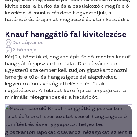
kivitelezés, a burkolás és a csatlakozók megfelelő
kezelése. A munka részleteit egyeztetjük, a
határidő és árajánlat megbeszélés után kezdődik.
Knauf hanggátló fal kivitelezése
Dunaújváros
2 hónapja
Kérjük, tömsük el, hogyan épít felhő-mentes knauf
hanggátló gipszkarton falat Dunaújvárosban.
Egyszerű szakember kell: tudjon gipszkartonozni,
ismerje a tűz- és hangszigetelési alapelveket,
legyen rutinos védőgletteléssel és falak
rögzítésével. A feladat körülírja az anyagokat, a
minimális rétegrendet és a határidőt.