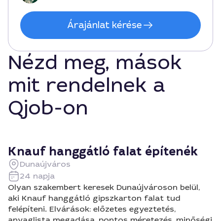
Árajánlat kérése
Nézd meg, mások
mit rendelnek a
Qjob-on
Knauf hanggátló falat építenék
Dunaújváros
24 napja
Olyan szakembert keresek Dunaújvároson belül,
aki Knauf hanggátló gipszkarton falat tud
felépíteni. Elvárások: előzetes egyeztetés,
anyaglista megadása, pontos méretezés, minőségi