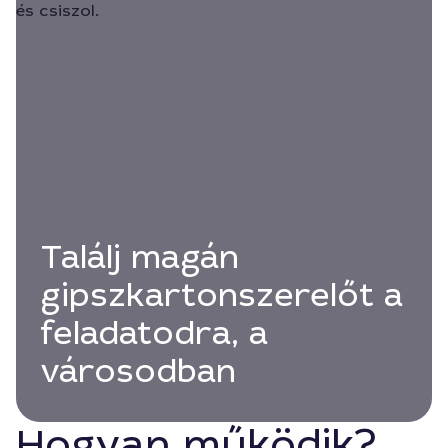
Találj magán
gipszkartonszerelőt a
feladatodra, a
városodban
Hogyan működik?