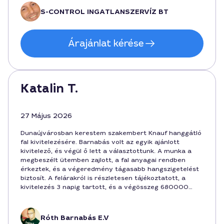
szakértelmét a közelben.
S-CONTROL INGATLANSZERVÍZ BT
Árajánlat kérése
Katalin T.
27 Május 2026
Dunaújvárosban kerestem szakembert Knauf hanggátló
fal kivitelezésére. Barnabás volt az egyik ajánlott
kivitelező, és végül ő lett a választottunk. A munka a
megbeszélt ütemben zajlott, a fal anyagai rendben
érkeztek, és a végeredmény tágasabb hangszigetelést
biztosít. A felárakról is részletesen tájékoztatott, a
kivitelezés 3 napig tartott, és a végösszeg 680000
forint körül alakult. Barátságos és pontos kommunikáció
jellemzi, örömmel ajánlom.
Róth Barnabás E.V