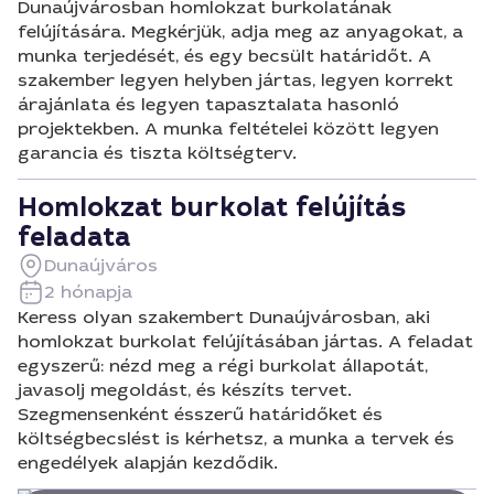
Dunaújvárosban homlokzat burkolatának
felújítására. Megkérjük, adja meg az anyagokat, a
munka terjedését, és egy becsült határidőt. A
szakember legyen helyben jártas, legyen korrekt
árajánlata és legyen tapasztalata hasonló
projektekben. A munka feltételei között legyen
garancia és tiszta költségterv.
Homlokzat burkolat felújítás
feladata
Dunaújváros
2 hónapja
Keress olyan szakembert Dunaújvárosban, aki
homlokzat burkolat felújításában jártas. A feladat
egyszerű: nézd meg a régi burkolat állapotát,
javasolj megoldást, és készíts tervet.
Szegmensenként ésszerű határidőket és
költségbecslést is kérhetsz, a munka a tervek és
engedélyek alapján kezdődik.