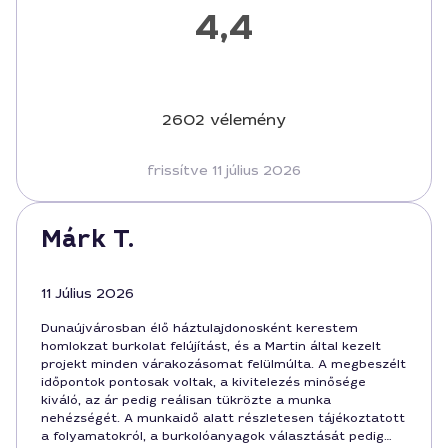
4,4
2602 vélemény
frissítve 11 július 2026
Márk T.
11 Július 2026
Dunaújvárosban élő háztulajdonosként kerestem
homlokzat burkolat felújítást, és a Martin által kezelt
projekt minden várakozásomat felülmúlta. A megbeszélt
időpontok pontosak voltak, a kivitelezés minősége
kiváló, az ár pedig reálisan tükrözte a munka
nehézségét. A munkaidő alatt részletesen tájékoztatott
a folyamatokról, a burkolóanyagok választását pedig