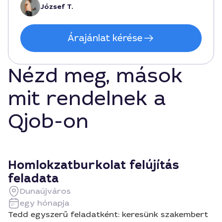
József T.
Árajánlat kérése
Nézd meg, mások
mit rendelnek a
Qjob-on
Homlokzatburkolat felújítás
feladata
Dunaújváros
egy hónapja
Tedd egyszerű feladatként: keresünk szakembert