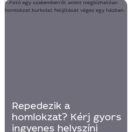
Repedezik a
homlokzat? Kérj gyors
ingyenes helyszíni