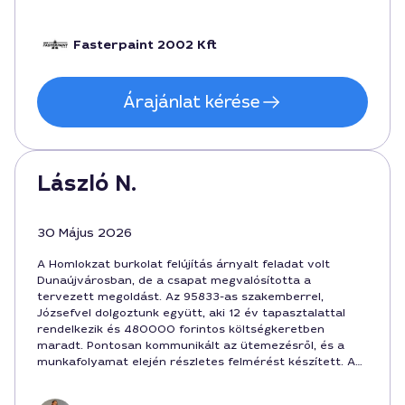
szakértelemmel ajánlotta. A végeredmény esztétikus és
tartós, a budapesti árakhoz képest is korrekt árat kért,
a munka 6 hét alatt készült el. Köszönöm a figyelmes
Fasterpaint 2002 Kft
hozzáállást és a megbízhatóságot a Homlokzat burkolat
felújítás kapcsán Dunaújvárosban.
Árajánlat kérése
László N.
30 Május 2026
A Homlokzat burkolat felújítás árnyalt feladat volt
Dunaújvárosban, de a csapat megvalósította a
tervezett megoldást. Az 95833-as szakemberrel,
Józsefvel dolgoztunk együtt, aki 12 év tapasztalattal
rendelkezik és 480000 forintos költségkeretben
maradt. Pontosan kommunikált az ütemezésről, és a
munkafolyamat elején részletes felmérést készített. A
végeredmény szép esztétikai hatást kelt, a hideg idő
ellenére stabil és tartós.