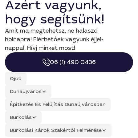
Azért vagyunk,
hogy segítsünk!
Amit ma megtehetsz, ne halaszd
holnapra! Elérhetőek vagyunk éjjel-
nappal. Hívj minket most!
06 (1) 490 0436
Qjob
Dunaujvaros
Építkezés És Felújítás Dunaújvárosban
Burkolás
Burkolási Károk Szakértői Felmérése