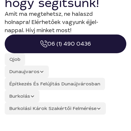
hogy segítsünk!
Amit ma megtehetsz, ne halaszd
holnapra! Elérhetőek vagyunk éjjel-
nappal. Hívj minket most!
06 (1) 490 0436
Qjob
Dunaujvaros
Építkezés És Felújítás Dunaújvárosban
Burkolás
Burkolási Károk Szakértői Felmérése