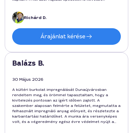
fertőzöttek a víztől. Összességében elégedett vagyok a
szolgáltatással, ajánlom Dunaújvárosban.
Richárd D.
Árajánlat kérése
Balázs B.
30 Május 2026
A kültéri burkolat impregnálását Dunaújvárosban
rendeltem meg, és örömmel tapasztaltam, hogy a
kivitelezés pontosan az ígért időben zajlott. A
szakember alaposan felmérte a felületet, megmutatta a
felhasznált impregnáló anyag előnyeit, és részletezte a
karbantartási határidőket. A munka ára versenyképes
volt, és a végeredmény egész évre védelmet nyújt a
nedvesség ellen. Ajánlani tudom a szolgáltatást, ha
hosszú távú védelmet keres a járdák és teraszok