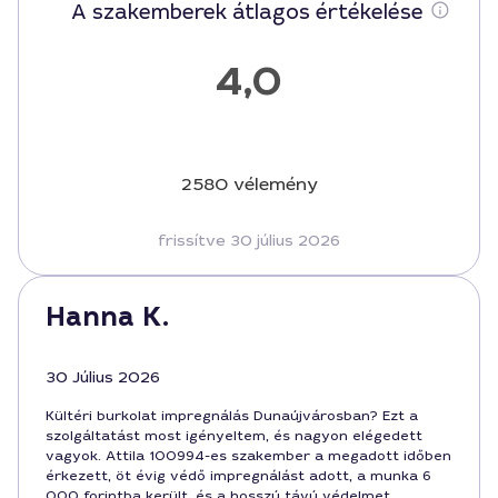
A szakemberek átlagos értékelése
4,0
2580 vélemény
frissítve 30 július 2026
Hanna K.
30 Július 2026
Kültéri burkolat impregnálás Dunaújvárosban? Ezt a
szolgáltatást most igényeltem, és nagyon elégedett
vagyok. Attila 100994-es szakember a megadott időben
érkezett, öt évig védő impregnálást adott, a munka 6
000 forintba került, és a hosszú távú védelmet