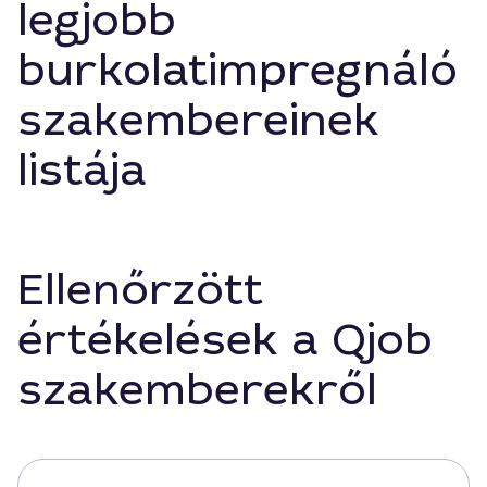
legjobb
burkolatimpregnáló
szakembereinek
listája
Ellenőrzött
értékelések a Qjob
szakemberekről