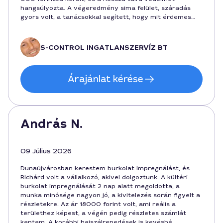
hangsúlyozta. A végeredmény sima felület, száradás
gyors volt, a tanácsokkal segített, hogy mit érdemes
később figyelni.
S-CONTROL INGATLANSZERVÍZ BT
Árajánlat kérése
András N.
09 Július 2026
Dunaújvárosban kerestem burkolat impregnálást, és
Richárd volt a vállalkozó, akivel dolgoztunk. A kültéri
burkolat impregnálását 2 nap alatt megoldotta, a
munka minősége nagyon jó, a kivitelezés során figyelt a
részletekre. Az ár 18000 forint volt, ami reális a
területhez képest, a végén pedig részletes számlát
kaptam. A korábbi hajszálrepedések is kevésbé