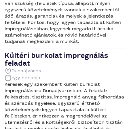
van szükség (felületek típusa, állapot), milyen
egyszerű követelmények vannak a szakembertől
(idő, árazás, garancia), és melyek a jelentkezés
feltételei. Fontos, hogy legyen tapasztalat kültéri
impregnálásokban, legyenek megadott árakkal
számolható ajánlatok, és rövid határidővel
tudjanak megkezdeni a munkát.
Kültéri burkolat impregnálás
feladat
Dunaújváros
egy hónapja
Keresek egy szakembert kültéri burkolat
impregnálására Dunaújvárosban. A feladat:
felkészítés, tisztítás, impregnáló anyag felhordása
és száradás figyelése. Egyszerű, érthető
követelmények: legyen tapasztalata kültéri
felületeken, érintkezzen a megrendelővel az
ütemezésről és a költségekről, biztosítson tisztán
tartást a munka során. Helyszíni árajánlat és