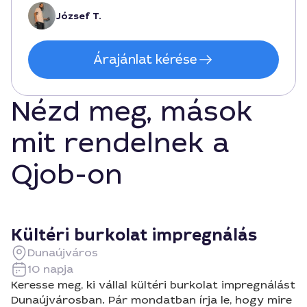
számára Dunaújvárosban.
József T.
Árajánlat kérése
Nézd meg, mások
mit rendelnek a
Qjob-on
Kültéri burkolat impregnálás
Dunaújváros
10 napja
Keresse meg, ki vállal kültéri burkolat impregnálást
Dunaújvárosban. Pár mondatban írja le, hogy mire