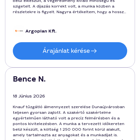
belül elkészült, a végeredmény kiváló minőségű és
szigetelt. A díjazás korrekt volt, a munka közben a
részletekre is figyelt. Nagyra értékeltem, hogy a hosszú
távú karbantartási szempontokat is figyelembe vette,
és 5 év garanciát ajánlott. Köszönöm a gyors segítséget
és a türelmes tájékoztatást a teljes folyamat során.
Argoplan Kft.
Árajánlat kérése
Bence N.
18 Június 2026
Knauf tűzgátló álmennyezet szerelése Dunaújvárosban
teljesen gyorsan zajlott. A szakértő szakértelme
egyértelműen látható volt a precíz felmérésben és a
pontos kivitelezésben. A munka a tervezett időkereten
belül készült, a költség 1 250 000 forint körül alakult,
amely tartalmazta az anyagokat és a munkadíjat is.