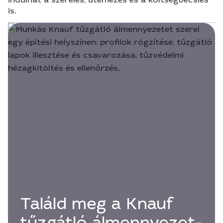
is.
Találd meg a Knauf
tűzgátló álmennyezet-