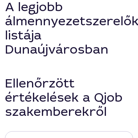
A legjobb
álmennyezetszerelő
listája
Dunaújvárosban
Ellenőrzött
értékelések a Qjob
szakemberekről