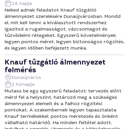
24 napja
Neked adnak feladatot Knauf tűzgátló
álmennyezet szerelésére Dunaújvárosban. Mondd
el, mit kell tenni: a kiválasztott rendszerhez
igazítsd a rugalmasságot, vázcsomagot és
tűzvédelmi rétegeket. Egyszerű követelmények:
legyen pontos méret, legyen biztonságos rögzítés,
és legyen időben befejezett munka.
Knauf tűzgátló álmennyezet
felmérés
Dunaújváros
2 hónapja
Mutass be egy egyszerű feladatot: tervezés előtt
mérd fel a helyszínt, határozd meg a szükséges
álmennyezet elemeit és a falhoz rögzítési
pontokat. A szakembernek legyen tapasztalata
Knauf termékekkel, pontos méretezés és önként
vállalható határidő. Ha minden feltétel adott,
indulhat a szerelés, ütemezés és a költségbecslés