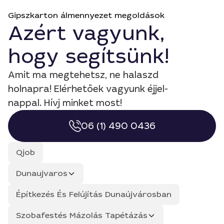
Gipszkarton álmennyezet megoldások
Azért vagyunk,
hogy segítsünk!
Amit ma megtehetsz, ne halaszd
holnapra! Elérhetőek vagyunk éjjel-
nappal. Hívj minket most!
06 (1) 490 0436
Qjob
Dunaujvaros
Építkezés És Felújítás Dunaújvárosban
Szobafestés Mázolás Tapétázás