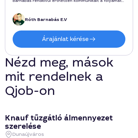
Barnabás rendkívül érthetően kommunikált a folyamat
alatt, és a végeredmény tetszetős, stabil felület.
Róth Barnabás E.V
Árajánlat kérése
Nézd meg, mások
mit rendelnek a
Qjob-on
Knauf tűzgátló álmennyezet
szerelése
Dunaújváros