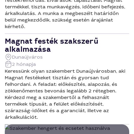
festékfelhordás. Elvárások: tapasztalat Magnát
termékkel, tiszta munkavégzés, időbeni befejezés,
árkalkulatás. A munka a megbeszélt határidőn
belül megkezdődik, szükség esetén árajánlat
kérhető.
Magnat festék szakszerű
alkalmazása
Dunaújváros
2 hónapja
Keressünk olyan szakembert Dunaújvárosban, aki
Magnat festékeket tisztán és gyorsan tud
felhordani. A feladat: előkészítés, alapozás, és
zökkenőmentes bevonás legalább 2 rétegben.
Kérdezd meg a szakembertől a felhasznált
termékek típusát, a felület előkészítését,
szárazság-időket és a garanciát, illetve az
árkalkulációt.