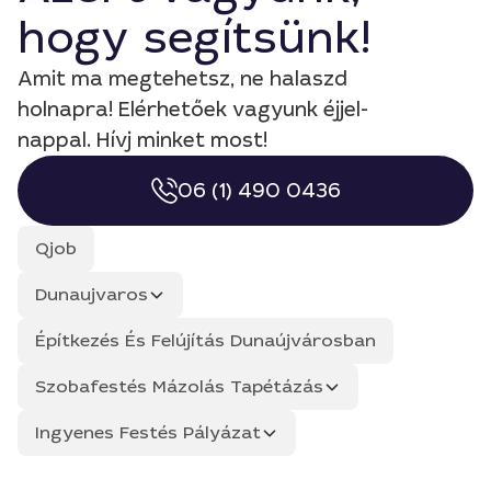
hogy segítsünk!
Amit ma megtehetsz, ne halaszd
holnapra! Elérhetőek vagyunk éjjel-
nappal. Hívj minket most!
06 (1) 490 0436
Qjob
Dunaujvaros
Építkezés És Felújítás Dunaújvárosban
Szobafestés Mázolás Tapétázás
Ingyenes Festés Pályázat