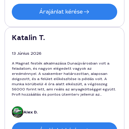
Árajánlat kérése
Katalin T.
13 Június 2026
A Magnat festék alkalmazása Dunaújvárosban volt a
feladatom, és nagyon elégedett vagyok az
eredménnyel. A szakember határozottan, alaposan
dolgozott, és a felület előkészítése is példás volt. A
munka körülbelül 4 óra alatt elkészült, a végösszeg
56000 forint lett, ami reális az anyagköltséggel együtt.
Profi hozzáállás és pontos ütemterv jellemzi az
executort, aki Alex nevű szakember volt. Ajánlani tudom
őt mindenkinek, aki minőségi Magnat-festést keres
Dunaújvárosban.
Alex D.