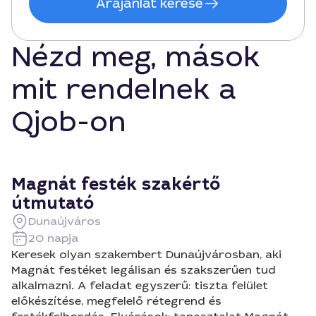
Árajánlat kérése
Nézd meg, mások
mit rendelnek a
Qjob-on
Magnát festék szakértő
útmutató
Dunaújváros
20 napja
Keresek olyan szakembert Dunaújvárosban, aki
Magnát festéket legálisan és szakszerűen tud
alkalmazni. A feladat egyszerű: tiszta felület
előkészítése, megfelelő rétegrend és