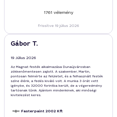
1761 vélemény
frissítve 19 július 2026
Gábor T.
19 Július 2026
Az Magnat festék alkalmazása Dunaújvárosban
zökkenőmentesen zajlott. A szakember, Martin,
pontosan felmérte az felületet, és a felhasznált festék
színe élénk, a fedés kiváló volt. A munka 3 órát vett
igénybe, és 32000 forintba került, de a végeredmény
tartósnak tűnik. Ajánlom mindenkinek, aki minőségi
kivitelezést keres.
Fasterpaint 2002 Kft