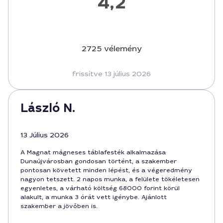
4,2
2725 vélemény
frissítve 13 július 2026
László N.
13 Július 2026
A Magnat mágneses táblafesték alkalmazása
Dunaújvárosban gondosan történt, a szakember
pontosan követett minden lépést, és a végeredmény
nagyon tetszett. 2 napos munka, a felülete tökéletesen
egyenletes, a várható költség 68000 forint körül
alakult, a munka 3 órát vett igénybe. Ajánlott
szakember a jövőben is.