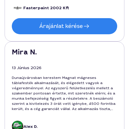
Fasterpaint 2002 Kft
Árajánlat kérése
Mira N.
13 Június 2026
Dunaújvárosban kerestem Magnat mágneses
táblafesték alkalmazását, és elégedett vagyok a
végeredménnyel. Az egyszerű felületkezelés mellett a
szakember pontosan értette, mit szeretnék elérni, és a
munka befejezéséig figyelt a részletekre. A beszámoló
szerint a kivitelezés 3 órát vett igénybe, 4500 forintba
került, és a cég garanciát vállal. Az alkalmazás tiszta,
sima felületet adott, a felület tartósnak tűnik, a
városban remek szolgáltatás volt.
Alex D.