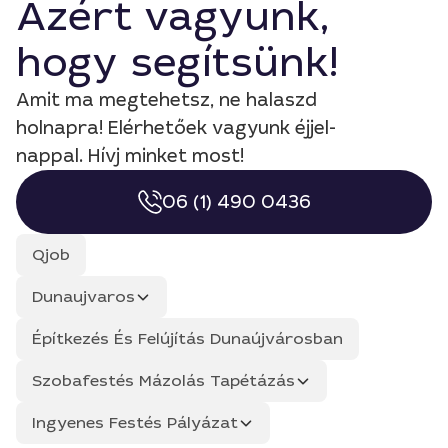
Azért vagyunk,
hogy segítsünk!
Amit ma megtehetsz, ne halaszd
holnapra! Elérhetőek vagyunk éjjel-
nappal. Hívj minket most!
06 (1) 490 0436
Qjob
Dunaujvaros
Építkezés És Felújítás Dunaújvárosban
Szobafestés Mázolás Tapétázás
Ingyenes Festés Pályázat