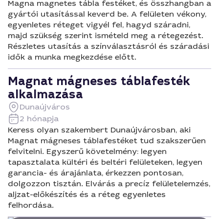
Magna magnetes tábla festéket, és összhangban a
gyártói utasítással keverd be. A felületen vékony,
egyenletes réteget vigyél fel, hagyd száradni,
majd szükség szerint ismételd meg a rétegezést.
Részletes utasítás a színválasztásról és száradási
idők a munka megkezdése előtt.
Magnat mágneses táblafesték
alkalmazása
Dunaújváros
2 hónapja
Keress olyan szakembert Dunaújvárosban, aki
Magnat mágneses táblafestéket tud szakszerűen
felvitelni. Egyszerű követelmény: legyen
tapasztalata kültéri és beltéri felületeken, legyen
garancia- és árajánlata, érkezzen pontosan,
dolgozzon tisztán. Elvárás a precíz felületelemzés,
aljzat-előkészítés és a réteg egyenletes
felhordása.