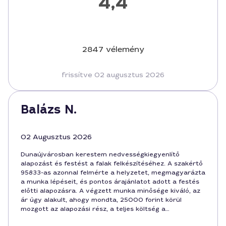
4,4
2847 vélemény
frissítve 02 augusztus 2026
Balázs N.
02 Augusztus 2026
Dunaújvárosban kerestem nedvességkiegyenlítő
alapozást és festést a falak felkészítéséhez. A szakértő
95833-as azonnal felmérte a helyzetet, megmagyarázta
a munka lépéseit, és pontos árajánlatot adott a festés
előtti alapozásra. A végzett munka minősége kiváló, az
ár úgy alakult, ahogy mondta, 25000 forint körül
mozgott az alapozási rész, a teljes költség a
végeredmény alapján korrekt volt. Ajánlott