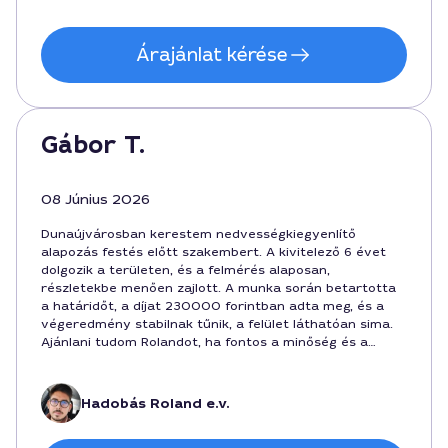
Árajánlat kérése
Gábor T.
08 Június 2026
Dunaújvárosban kerestem nedvességkiegyenlítő
alapozás festés előtt szakembert. A kivitelező 6 évet
dolgozik a területen, és a felmérés alaposan,
részletekbe menően zajlott. A munka során betartotta
a határidőt, a díjat 230000 forintban adta meg, és a
végeredmény stabilnak tűnik, a felület láthatóan sima.
Ajánlani tudom Rolandot, ha fontos a minőség és a
szakértelem a nedvességkiegyenlítéshez
Dunaújvárosban.
Hadobás Roland e.v.