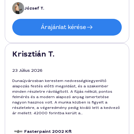
professzionális hozzáállás és megbízható határidőket
teljesített.
József T.
Árajánlat kérése
Krisztián T.
23 Július 2026
Dunaújvárosban kerestem nedvességkiegyenlítő
alapozás festés előtti megoldást, és a szakember
minden részletre rávilágított. A fújás nélküli, pontos
felmérés és a modern alapozó anyag ismertetése
nagyon hasznos volt. A munka közben is figyelt a
részletekre, a végeredmény pedig kiváló lett a kedvező
ár mellett: 42000 forintba került a
nedvességkiegyenlítő alapozás festés előtt. A
kommunikáció zökkenőmentes volt, és Martin
professzionálisan kezelte a megbeszélt időpontokat.
Fasterpaint 2002 Kft