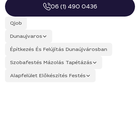
06 (1) 490 0436
Qjob
Dunaujvaros
Építkezés És Felújítás Dunaújvárosban
Szobafestés Mázolás Tapétázás
Alapfelület Előkészítés Festés