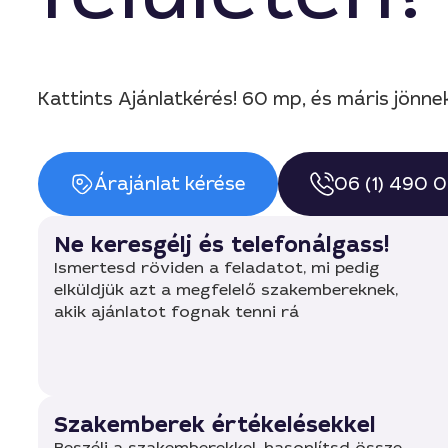
Kattints Ajánlatkérés! 60 mp, és máris jönne
Árajánlat kérése
06 (1) 490 
Ne keresgélj és telefonálgass!
Ismertesd röviden a feladatot, mi pedig
elküldjük azt a megfelelő szakembereknek,
akik ajánlatot fognak tenni rá
Szakemberek értékelésekkel
Beszélj a szakemberekkel, hasonlítsd össze