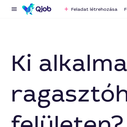
Feladat létrehozása
F
Ki alkalm
ragasztóh
felületen?