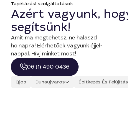
Tapétázási szolgáltatások
Azért vagyunk, hog
segítsünk!
Amit ma megtehetsz, ne halaszd
holnapra! Elérhetőek vagyunk éjjel-
nappal. Hívj minket most!
06 (1) 490 0436
Qjob
Dunaujvaros
Építkezés És Felújít