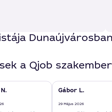
listája Dunaújvárosba
ések a Qjob szakember
 N.
Gábor L.
026
29 Május 2026