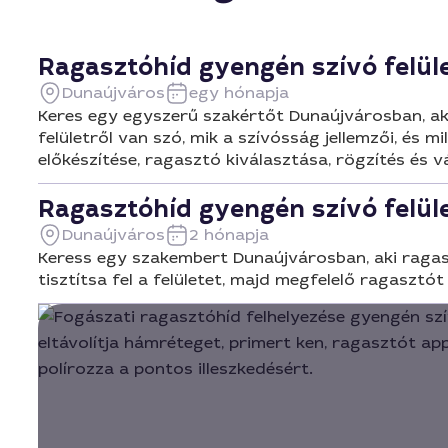
Ragasztóhíd gyengén szívó felül
Dunaújváros
egy hónapja
Keres egy egyszerű szakértőt Dunaújvárosban, aki
felületről van szó, mik a szívósság jellemzői, és 
előkészítése, ragasztó kiválasztása, rögzítés és 
Ragasztóhíd gyengén szívó felül
Dunaújváros
2 hónapja
Keress egy szakembert Dunaújvárosban, aki ragaszt
tisztítsa fel a felületet, majd megfelelő ragasztó