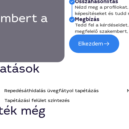
Összahasonlítás
Nézd meg a profilokat, 
képesítéseket és tudd
embert a
Megbízás
Tedd fel a kérdéseidet,
megfelelő szakembert, 
Elkezdem
tatások
Repedésáthidalás üvegfátyol tapétázás
Tapétázási felület szintezés
ték még