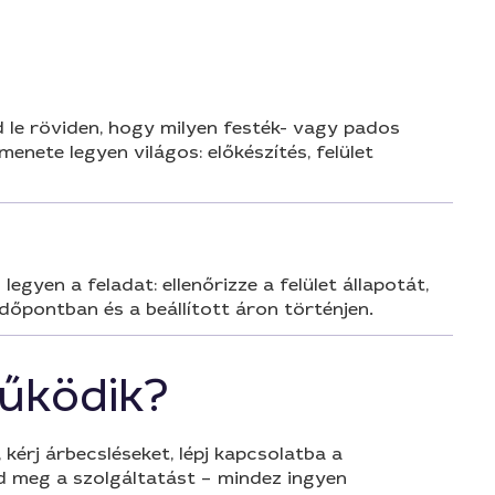
d le röviden, hogy milyen festék- vagy pados
enete legyen világos: előkészítés, felület
gyen a feladat: ellenőrizze a felület állapotát,
időpontban és a beállított áron történjen.
űködik?
 kérj árbecsléseket, lépj kapcsolatba a
d meg a szolgáltatást – mindez ingyen