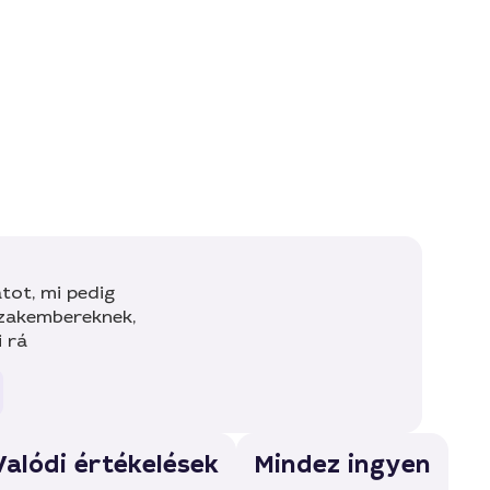
tot, mi pedig
szakembereknek,
i rá
Valódi értékelések
Mindez ingyen