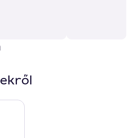
n
ekről