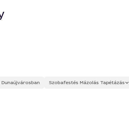
y
ás Dunaújvárosban
Szobafestés Mázolás Tapétázás