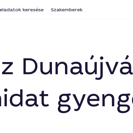
eladatok keresése
Szakemberek
az Dunaújv
idat gyeng