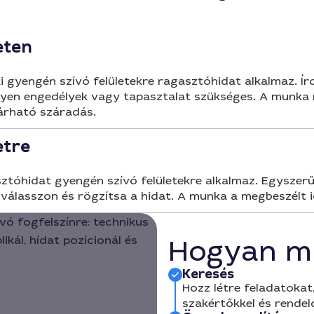
eten
 gyengén szívó felületekre ragasztóhidat alkalmaz. Ír
milyen engedélyek vagy tapasztalat szükséges. A munka m
várható száradás.
etre
óhidat gyengén szívó felületekre alkalmaz. Egyszerű le
t válasszon és rögzítsa a hidat. A munka a megbeszélt 
Hogyan m
Keresés
Hozz létre feladatokat,
szakértőkkel és rendel