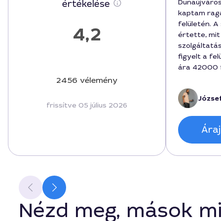
Dunaújváro
értékelése
kaptam rag
felületén. 
4,2
értette, mit 
szolgáltatá
figyelt a fe
ára 42000 fo
munkaidő ped
2456 vélemény
végeredmény
József
híd stabilan
frissítve 05 július 2026
szolgáltatót
problémával
Áraj
Nézd meg, mások mi