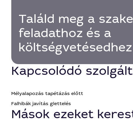
Találd meg a szak
feladathoz és a
költségvetésedhez
Kapcsolódó szolgál
Mélyalapozás tapétázás előtt
Falhibák javítás glettelés
Mások ezeket keres