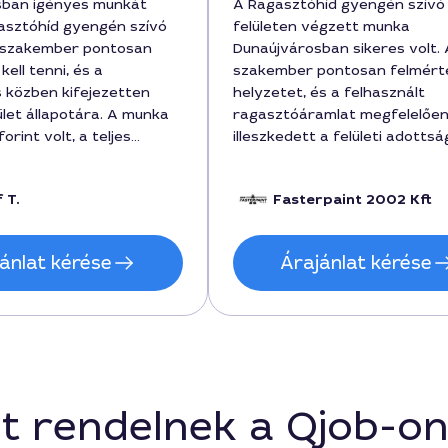
sban igényes munkát
A Ragasztóhíd gyengén szívó
asztóhíd gyengén szívó
felületen végzett munka
A szakember pontosan
Dunaújvárosban sikeres volt. 
kell tenni, és a
szakember pontosan felmért
s közben kifejezetten
helyzetet, és a felhasznált
lület állapotára. A munka
ragasztóáramlat megfelelőe
rint volt, a teljes
illeszkedett a felületi adotts
ig 3 óra körül zajlott. A
A munka időtartama körülbelül
 tartósnak tűnik és a
napot vett igénybe, a költség
 T.
Fasterpaint 2002 Kft
 működik. Ajánlom a
42000 forintban állapodtunk
, ha valaki hasonló
amely tartalmazta az
 küzd.
anyagköltséget és a kiszállást
ánlat kérése
Árajánlat kérése
Azért választottam ezt a
szolgáltatást, mert megígért
gyengén szívó felületek speciá
kezelési módját, és valóban h
elvárásaimat Dunaújvárosban
t rendelnek a Qjob-o