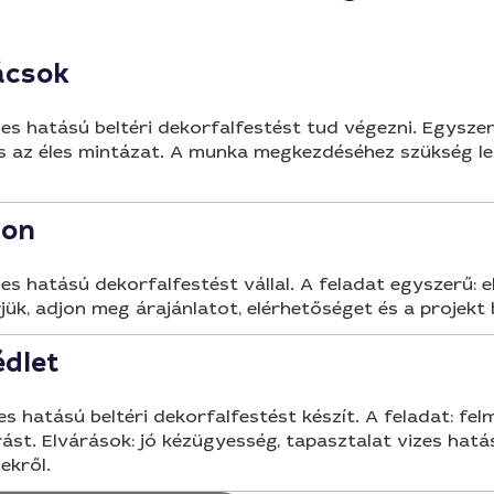
ácsok
es hatású beltéri dekorfalfestést tud végezni. Egysze
s az éles mintázat. A munka megkezdéséhez szükség les
hon
s hatású dekorfalfestést vállal. A feladat egyszerű: el
ük, adjon meg árajánlatot, elérhetőséget és a projekt
édlet
hatású beltéri dekorfalfestést készít. A feladat: felmé
ást. Elvárások: jó kézügyesség, tapasztalat vizes hatá
ekről.