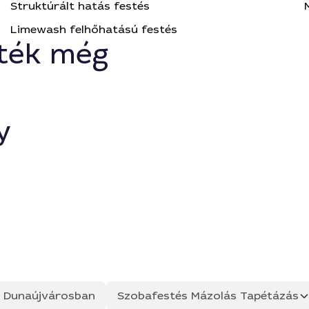
Struktúrált hatás festés
Limewash felhőhatású festés
ték még
y
ás Dunaújvárosban
Szobafestés Mázolás Tapétázás