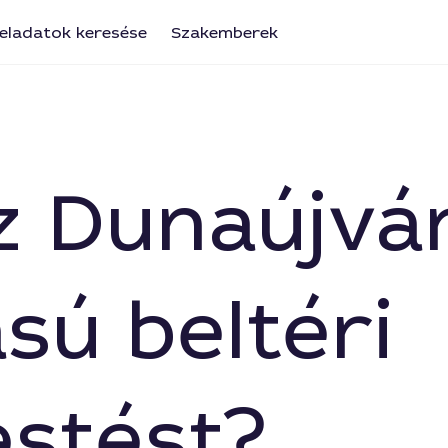
eladatok keresése
Szakemberek
lez Dunaújv
sú beltéri
estést?