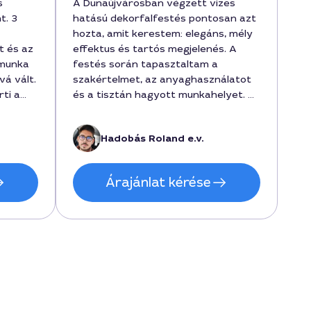
s
A Dunaújvárosban végzett vizes
t. 3
hatású dekorfalfestés pontosan azt
hozta, amit kerestem: elegáns, mély
tt és az
effektus és tartós megjelenés. A
 munka
festés során tapasztaltam a
vá vált.
szakértelmet, az anyaghasználatot
rti a
és a tisztán hagyott munkahelyet. A
munkával kapcsolatos kommunikáció
ikus és
zökkenőmentes volt, és a
Hadobás Roland e.v.
rte a
határidőket is betartották. A díj
120000 forint körül mozgott, a
végeredmény pedig felülmúlta az
Árajánlat kérése
elvárásaimat a költség-haszon arány
tekintetében. Ajánlani fogom a
szolgáltatást barátaimnak és
kollégáimnak is a városban.
n