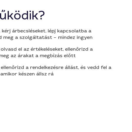
űködik?
 kérj árbecsléseket, lépj kapcsolatba a
d meg a szolgáltatást – mindez ingyen
olvasd el az értékeléseket, ellenőrizd a
 meg az árakat a megbízás előtt
 ellenőrizd a rendelkezésre állást, és vedd fel a
amikor készen állsz rá