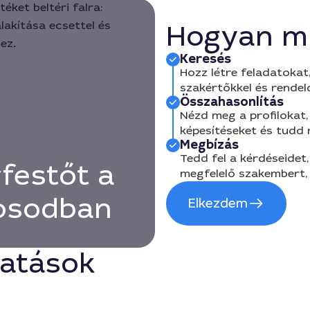
Hogyan m
Keresés
Hozz létre feladatokat,
szakértőkkel és rendel
Összahasonlítás
Nézd meg a profilokat, 
képesítéseket és tudd
Megbízás
Tedd fel a kérdéseidet,
festőt a
megfelelő szakembert, 
rosodban
Elkezdem
tatások