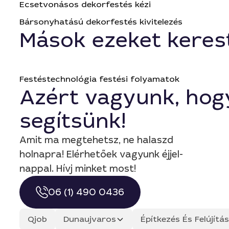
Ecsetvonásos dekorfestés kézi
Bársonyhatású dekorfestés kivitelezés
Mások ezeket keres
Festéstechnológia festési folyamatok
Azért vagyunk, hog
segítsünk!
Amit ma megtehetsz, ne halaszd
holnapra! Elérhetőek vagyunk éjjel-
nappal. Hívj minket most!
06 (1) 490 0436
Qjob
Dunaujvaros
Építkezés És Felújít