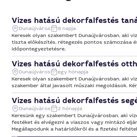
Vizes hatású dekorfalfestés tan
Dunaújváros
8 napja
Keresek olyan szakembert Dunaújvárosban, aki viz
tiszta előkészítés, rétegezés pontos számozása é
időpontegyeztetésre.
Vizes hatású dekorfalfestés ott
Dunaújváros
egy hónapja
Keresek olyan szakembert Dunaújvárosban, aki vize
szakember által javasolt műszaki megoldások. Kérj
Vizes hatású dekorfalfestés seg
Dunaújváros
2 hónapja
Keresünk egy szakembert Dunaújvárosban, aki vizes 
festéket és elvégezni a viaszos vagy mintázó eljár
Megállapodunk a határidőkről és a fizetési feltétel