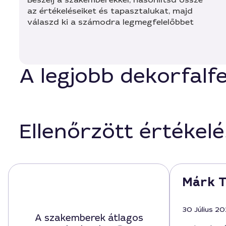
az értékeléseiket és tapasztalukat, majd
válaszd ki a számodra legmegfelelőbbet
A legjobb dekorfalf
Ellenőrzött értékel
Márk T
30 Július 2
A szakemberek átlagos