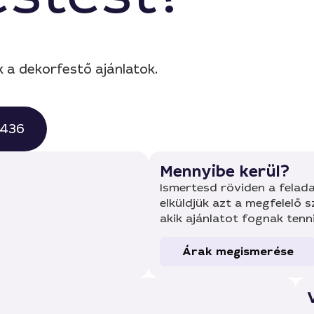
k a dekorfestő ajánlatok.
0436
Mennyibe kerül?
Ismertesd röviden a felada
elküldjük azt a megfelelő 
akik ajánlatot fognak tenn
Árak megismerése