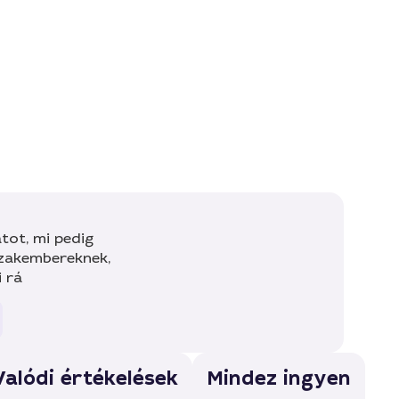
tot, mi pedig
szakembereknek,
i rá
Valódi értékelések
Mindez ingyen