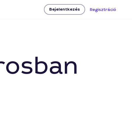
Bejelentkezés
Regisztráció
árosban