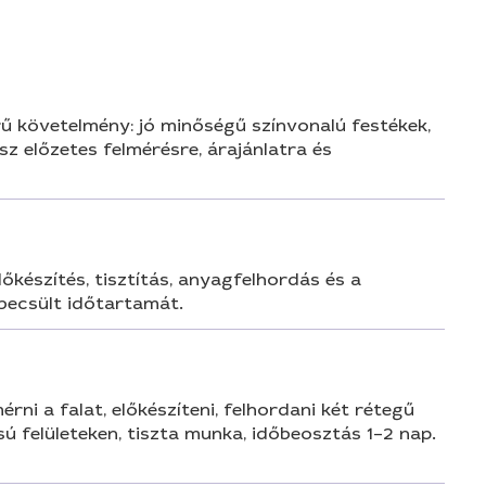
rű követelmény: jó minőségű színvonalú festékek,
z előzetes felmérésre, árajánlatra és
őkészítés, tisztítás, anyagfelhordás és a
 becsült időtartamát.
rni a falat, előkészíteni, felhordani két rétegű
sú felületeken, tiszta munka, időbeosztás 1–2 nap.