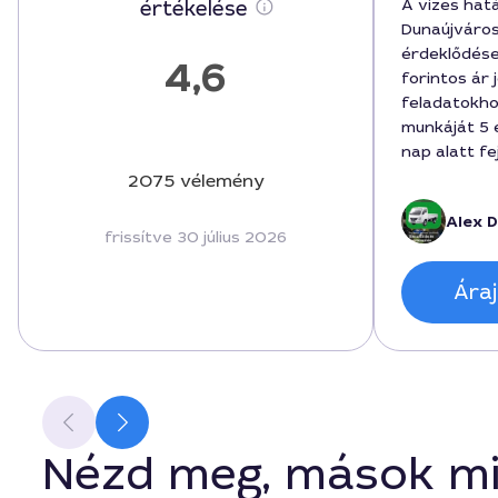
A vizes hat
értékelése
Dunaújváros
érdeklődése
4,6
forintos ár 
feladatokhoz
munkáját 5 
nap alatt fe
a falak ned
2075 vélemény
gazdagodta
Alex D
és a festék
frissítve 30 július 2026
varázslatos 
projekt gör
Áraj
ajánlom Dun
szolgáltatás
Nézd meg, mások mi