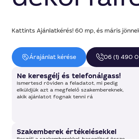
Kattints Ajánlatkérés! 60 mp, és máris jönne
Árajánlat kérése
06 (1) 490 
Ne keresgélj és telefonálgass!
Ismertesd röviden a feladatot, mi pedig
elküldjük azt a megfelelő szakembereknek,
akik ajánlatot fognak tenni rá
Szakemberek értékelésekkel
Beszélj a szakemberekkel, hasonlítsd össze