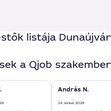
estők listája Dunaújv
ések a Qjob szakember
.
András N.
026
24 Június 2026