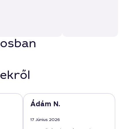
árosban
ekről
Ádám N.
17 Június 2026