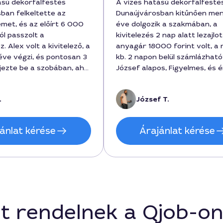
ású dekorfalfestés
A vizes hatású dekorfalfesté
ban felkeltette az
Dunaújvárosban kitűnően men
met, és az előírt 6 000
éve dolgozik a szakmában, a
jól passzolt a
kivitelezés 2 nap alatt lezajlo
. Alex volt a kivitelező, a
anyagár 18000 forint volt, a
éve végzi, és pontosan 3
kb. 2 napon belül számlázható
jezte be a szobában, ahol
József alapos, Figyelmes, és é
vességálló bevonattal
tervezést, amit a megrendelő
k. A végeredmény élethű,
szerette. Az eredmény esztét
.
József T.
-selyemfény visszaadja a
tartós maradt, teljesen megé
vízfelületet. Az egész
pénzt.
dülékenyen zajlott, bátran
ánlat kérése
Árajánlat kérése
aújvárosban a
t.
t rendelnek a Qjob-o