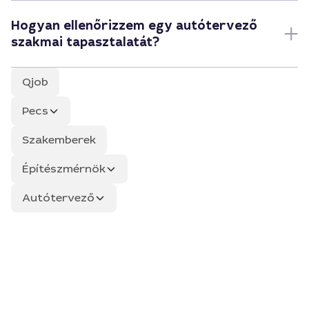
Hogyan ellenőrizzem egy autótervező
szakmai tapasztalatát?
Qjob
Pecs
Szakemberek
Építészmérnök
Autótervező