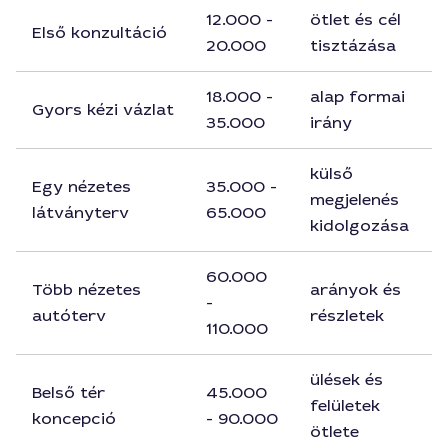
12.000 -
ötlet és cél
Első konzultáció
20.000
tisztázása
18.000 -
alap formai
Gyors kézi vázlat
35.000
irány
külső
Egy nézetes
35.000 -
megjelenés
látványterv
65.000
kidolgozása
60.000
Több nézetes
arányok és
-
autóterv
részletek
110.000
ülések és
Belső tér
45.000
felületek
koncepció
- 90.000
ötlete