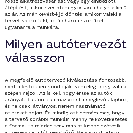
rossz alkatrészvásárlást vagy egy elhibázott
átépítést, akkor szerintem gyorsan a helyére kerül
az ár. Az már kevésbé jó döntés, amikor valaki a
tervet spórolja ki, aztán háromszor fizet
ugyanarra a munkára.
Milyen autótervezőt
válasszon
A megfelelő autótervező kiválasztása fontosabb,
mint a legtöbben gondolják. Nem elég, hogy valaki
szépen rajzol. Az is kell, hogy értse az autók
arányait, tudjon alkalmazkodni a meglévő alaphoz,
és ne csak látványos, hanem használható
ötleteket adjon. Én mindig azt nézném meg, hogy
a tervező korábbi munkáin mennyire következetes
a forma. Ha minden terv más stílusban szétesik,
az nekem nem túl meggyőző. Ha viszont látszik,