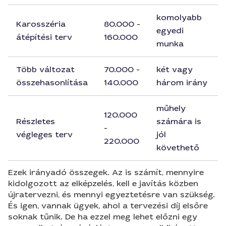
komolyabb
Karosszéria
80.000 -
egyedi
átépítési terv
160.000
munka
Több változat
70.000 -
két vagy
összehasonlítása
140.000
három irány
műhely
120.000
Részletes
számára is
-
végleges terv
jól
220.000
követhető
Ezek irányadó összegek. Az is számít, mennyire
kidolgozott az elképzelés, kell e javítás közben
újratervezni, és mennyi egyeztetésre van szükség.
És igen, vannak ügyek, ahol a tervezési díj elsőre
soknak tűnik. De ha ezzel meg lehet előzni egy