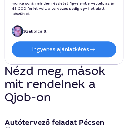
munka során minden részletet figyelembe vettek, az ár
48 000 forint volt, a tervezés pedig egy hét alatt
készült el.
Szabolcs S.
Ingyenes ajánlatkérés
Nézd meg, mások
mit rendelnek a
Qjob-on
Autótervező feladat Pécsen