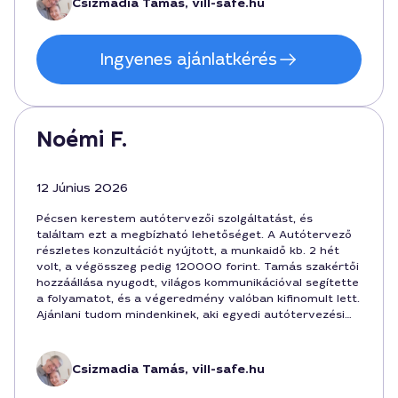
Csizmadia Tamás, vill-safe.hu
Ingyenes ajánlatkérés
Noémi F.
12 Június 2026
Pécsen kerestem autótervezői szolgáltatást, és
találtam ezt a megbízható lehetőséget. A Autótervező
részletes konzultációt nyújtott, a munkaidő kb. 2 hét
volt, a végösszeg pedig 120000 forint. Tamás szakértői
hozzáállása nyugodt, világos kommunikációval segítette
a folyamatot, és a végeredmény valóban kifinomult lett.
Ajánlani tudom mindenkinek, aki egyedi autótervezési
ötleteket keres.
Csizmadia Tamás, vill-safe.hu