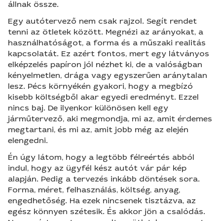
állnak össze.
Egy autótervező nem csak rajzol. Segít rendet
tenni az ötletek között. Megnézi az arányokat, a
használhatóságot, a forma és a műszaki realitás
kapcsolatát. Ez azért fontos, mert egy látványos
elképzelés papíron jól nézhet ki, de a valóságban
kényelmetlen, drága vagy egyszerűen aránytalan
lesz. Pécs környékén gyakori, hogy a megbízó
kisebb költségből akar egyedi eredményt. Ezzel
nincs baj. De ilyenkor különösen kell egy
járműtervező, aki megmondja, mi az, amit érdemes
megtartani, és mi az, amit jobb még az elején
elengedni.
Én úgy látom, hogy a legtöbb félreértés abból
indul, hogy az ügyfél kész autót vár pár kép
alapján. Pedig a tervezés inkább döntések sora.
Forma, méret, felhasználás, költség, anyag,
engedhetőség. Ha ezek nincsenek tisztázva, az
egész könnyen szétesik. És akkor jön a csalódás.