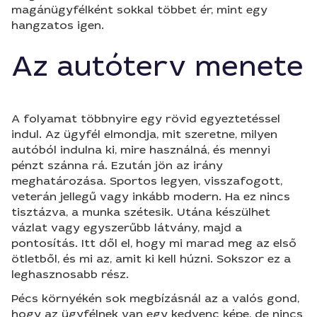
magánügyfélként sokkal többet ér, mint egy
hangzatos igen.
Az autóterv menete
A folyamat többnyire egy rövid egyeztetéssel
indul. Az ügyfél elmondja, mit szeretne, milyen
autóból indulna ki, mire használná, és mennyi
pénzt szánna rá. Ezután jön az irány
meghatározása. Sportos legyen, visszafogott,
veterán jellegű vagy inkább modern. Ha ez nincs
tisztázva, a munka szétesik. Utána készülhet
vázlat vagy egyszerűbb látvány, majd a
pontosítás. Itt dől el, hogy mi marad meg az első
ötletből, és mi az, amit ki kell húzni. Sokszor ez a
leghasznosabb rész.
Pécs környékén sok megbízásnál az a valós gond,
hogy az ügyfélnek van egy kedvenc képe, de nincs