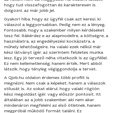
hogy tud visszafogottan és karakteresen is
dolgozni, az már jobb jel.
Gyakori hiba, hogy az ügyfél csak azt keresi, ki
válaszol a leggyorsabban. Pedig nem ez a lényeg.
Fontosabb, hogy a szakember milyen kérdéseket
tesz fel. Rákérdez e az alapmodellre, a költségre, a
használatra, az engedélyezési kockázatra, a
műhely lehetőségeire. Ha valaki ezek nélkül már
kész látványt ígér, az szerintem felületes munka
lesz. Egy jó tervező néha vitatkozik is az ügyféllel.
Ez nem kellemetlenség, hanem érték. Mert abból
látszik, hogy tényleg végiggondolja a tervet.
A Qjob.hu oldalon érdemes több profilt is
megnézni. Nem csak a képeket, hanem a válaszok
stílusát is. Az sokat elárul, hogy valaki rögtön
kész megoldást ígér, vagy először pontosít. Itt
általában az a jobb szakember, aki nem akar
mindenáron megfelelni az első ötletnek, hanem
megpróbál működő formát találni. Ez