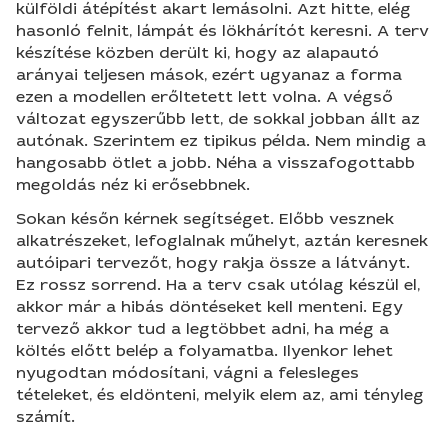
külföldi átépítést akart lemásolni. Azt hitte, elég
hasonló felnit, lámpát és lökhárítót keresni. A terv
készítése közben derült ki, hogy az alapautó
arányai teljesen mások, ezért ugyanaz a forma
ezen a modellen erőltetett lett volna. A végső
változat egyszerűbb lett, de sokkal jobban állt az
autónak. Szerintem ez tipikus példa. Nem mindig a
hangosabb ötlet a jobb. Néha a visszafogottabb
megoldás néz ki erősebbnek.
Sokan későn kérnek segítséget. Előbb vesznek
alkatrészeket, lefoglalnak műhelyt, aztán keresnek
autóipari tervezőt, hogy rakja össze a látványt.
Ez rossz sorrend. Ha a terv csak utólag készül el,
akkor már a hibás döntéseket kell menteni. Egy
tervező akkor tud a legtöbbet adni, ha még a
költés előtt belép a folyamatba. Ilyenkor lehet
nyugodtan módosítani, vágni a felesleges
tételeket, és eldönteni, melyik elem az, ami tényleg
számít.