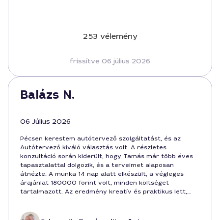
253 vélemény
frissítve 06 július 2026
Balázs N.
06 Július 2026
Pécsen kerestem autótervező szolgáltatást, és az
Autótervező kiváló választás volt. A részletes
konzultáció során kiderült, hogy Tamás már több éves
tapasztalattal dolgozik, és a terveimet alaposan
átnézte. A munka 14 nap alatt elkészült, a végleges
árajánlat 180000 forint volt, minden költséget
tartalmazott. Az eredmény kreatív és praktikus lett,
kifejezetten úgy alakult, ahogy elképzeltem. Ajánlottam
neki több ismerősömnek, mert korrekt és megbízható
szakember.