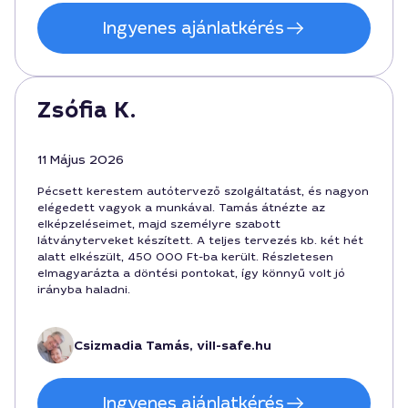
Ingyenes ajánlatkérés
Zsófia K.
11 Május 2026
Pécsett kerestem autótervező szolgáltatást, és nagyon
elégedett vagyok a munkával. Tamás átnézte az
elképzeléseimet, majd személyre szabott
látványterveket készített. A teljes tervezés kb. két hét
alatt elkészült, 450 000 Ft-ba került. Részletesen
elmagyarázta a döntési pontokat, így könnyű volt jó
irányba haladni.
Csizmadia Tamás, vill-safe.hu
Ingyenes ajánlatkérés