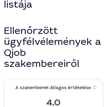
listája
Ellenőrzött
ügyfélvélemények a
Qjob
szakembereiről
A szakemberek átlagos értékelése
4,0