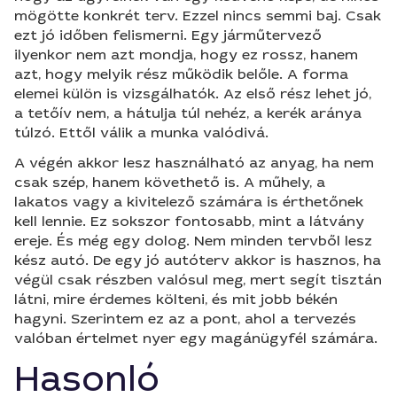
mögötte konkrét terv. Ezzel nincs semmi baj. Csak
ezt jó időben felismerni. Egy járműtervező
ilyenkor nem azt mondja, hogy ez rossz, hanem
azt, hogy melyik rész működik belőle. A forma
elemei külön is vizsgálhatók. Az első rész lehet jó,
a tetőív nem, a hátulja túl nehéz, a kerék aránya
túlzó. Ettől válik a munka valódivá.
A végén akkor lesz használható az anyag, ha nem
csak szép, hanem követhető is. A műhely, a
lakatos vagy a kivitelező számára is érthetőnek
kell lennie. Ez sokszor fontosabb, mint a látvány
ereje. És még egy dolog. Nem minden tervből lesz
kész autó. De egy jó autóterv akkor is hasznos, ha
végül csak részben valósul meg, mert segít tisztán
látni, mire érdemes költeni, és mit jobb békén
hagyni. Szerintem ez az a pont, ahol a tervezés
valóban értelmet nyer egy magánügyfél számára.
Hasonló