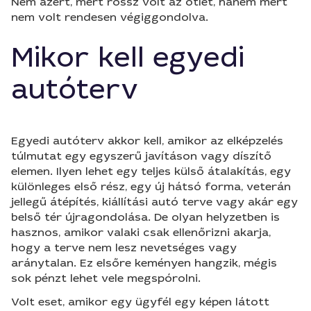
Nem azért, mert rossz volt az ötlet, hanem mert
nem volt rendesen végiggondolva.
Mikor kell egyedi
autóterv
Egyedi autóterv akkor kell, amikor az elképzelés
túlmutat egy egyszerű javításon vagy díszítő
elemen. Ilyen lehet egy teljes külső átalakítás, egy
különleges első rész, egy új hátsó forma, veterán
jellegű átépítés, kiállítási autó terve vagy akár egy
belső tér újragondolása. De olyan helyzetben is
hasznos, amikor valaki csak ellenőrizni akarja,
hogy a terve nem lesz nevetséges vagy
aránytalan. Ez elsőre keményen hangzik, mégis
sok pénzt lehet vele megspórolni.
Volt eset, amikor egy ügyfél egy képen látott