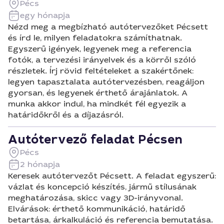
Pécs
egy hónapja
Nézd meg a megbízható autótervezőket Pécsett
és írd le, milyen feladatokra számíthatnak.
Egyszerű igények, legyenek meg a referencia
fotók, a tervezési irányelvek és a körről szóló
részletek. Írj rövid feltételeket a szakértőnek:
legyen tapasztalata autótervezésben, reagáljon
gyorsan, és legyenek érthető árajánlatok. A
munka akkor indul, ha mindkét fél egyezik a
határidőkről és a díjazásról.
Autótervező feladat Pécsen
Pécs
2 hónapja
Keresek autótervezőt Pécsett. A feladat egyszerű:
vázlat és koncepció készítés, jármű stílusának
meghatározása, skicc vagy 3D-irányvonal.
Elvárások: érthető kommunikáció, határidő
betartása, árkalkuláció és referencia bemutatása.