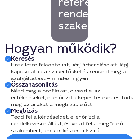
referenciákkal
rendelkező
szakembert!
Hogyan működik?
Keresés
Hozz létre feladatokat, kérj árbecsléseket, lépj
kapcsolatba a szakértőkkel és rendeld meg a
szolgáltatást – mindez ingyen
Összahasonlítás
Nézd meg a profilokat, olvasd el az
értékeléseket, ellenőrizd a képesítéseket és tudd
meg az árakat a megbízás előtt
Megbízás
Tedd fel a kérdéseidet, ellenőrizd a
rendelkezésre állást, és vedd fel a megfelelő
szakembert, amikor készen állsz rá