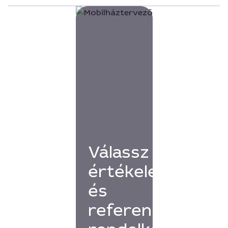
Válassz
értékelésekkel
és
referenciákkal