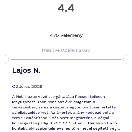
4,4
476 vélemény
frissítve 02 július 2026
Lajos N.
02 Július 2026
A Mobilháztervező szolgáltatása Pécsen teljesen
lenyűgözött. Több mint hat éve dolgozom a
tervezésben, és ez a csapat nagyon pontosan értette
az elképzeléseimet. Az ár-érték arány kedvező volt, a
tervek elkészítése 3 hét alatt megtörtént, a végső
költségvetés pedig 4 200 000 Ft volt. Tamás volt a fő
kontakt, aki szakértelmével és türelmével segített végig