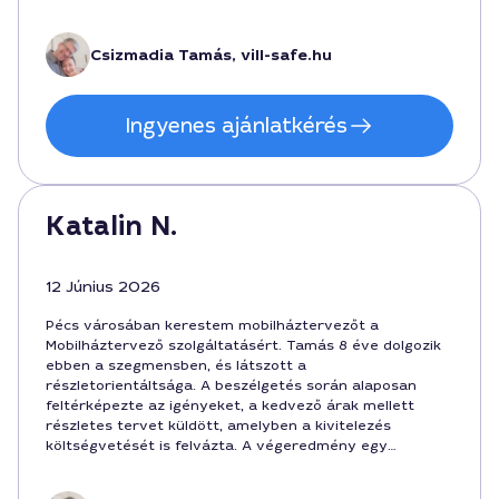
a folyamaton.
Csizmadia Tamás, vill-safe.hu
Ingyenes ajánlatkérés
Katalin N.
12 Június 2026
Pécs városában kerestem mobilháztervezőt a
Mobilháztervező szolgáltatásért. Tamás 8 éve dolgozik
ebben a szegmensben, és látszott a
részletorientáltsága. A beszélgetés során alaposan
feltérképezte az igényeket, a kedvező árak mellett
részletes tervet küldött, amelyben a kivitelezés
költségvetését is felvázta. A végeredmény egy
praktikus, stílusos megoldás lett, amely 90 nap alatt
készült el, a végösszeg 2 450 000 forint volt. Ajánlott,