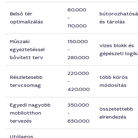
60.000
Belső tér
bútorozhatós
-
optimalizálás
és tárolás
110.000
Műszaki
150.000
vizes blokk és
egyeztetéssel
-
gépészeti logik
bővített terv
280.000
220.000
Részletesebb
több körös
-
tervcsomag
módosítás
420.000
Egyedi nagyobb
350.000
összetettebb
mobilotthon
-
elrendezés
tervezés
650.000
Utólagos