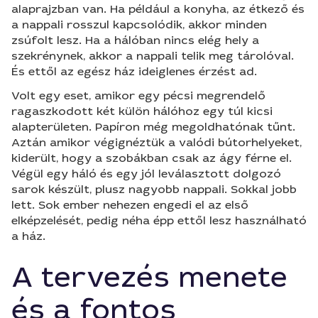
alaprajzban van. Ha például a konyha, az étkező és
a nappali rosszul kapcsolódik, akkor minden
zsúfolt lesz. Ha a hálóban nincs elég hely a
szekrénynek, akkor a nappali telik meg tárolóval.
És ettől az egész ház ideiglenes érzést ad.
Volt egy eset, amikor egy pécsi megrendelő
ragaszkodott két külön hálóhoz egy túl kicsi
alapterületen. Papíron még megoldhatónak tűnt.
Aztán amikor végignéztük a valódi bútorhelyeket,
kiderült, hogy a szobákban csak az ágy férne el.
Végül egy háló és egy jól leválasztott dolgozó
sarok készült, plusz nagyobb nappali. Sokkal jobb
lett. Sok ember nehezen engedi el az első
elképzelését, pedig néha épp ettől lesz használható
a ház.
A tervezés menete
és a fontos