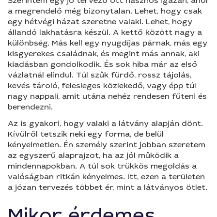
Szerintem egy jó tervező ott hasznos igazán, ahol
a megrendelő még bizonytalan. Lehet, hogy csak
egy hétvégi házat szeretne valaki. Lehet, hogy
állandó lakhatásra készül. A kettő között nagy a
különbség. Más kell egy nyugdíjas párnak, más egy
kisgyerekes családnak, és megint más annak, aki
kiadásban gondolkodik. És sok hiba már az első
vázlatnál elindul. Túl szűk fürdő, rossz tájolás,
kevés tároló, felesleges közlekedő, vagy épp túl
nagy nappali, amit utána nehéz rendesen fűteni és
berendezni.
Az is gyakori, hogy valaki a látvány alapján dönt.
Kívülről tetszik neki egy forma, de belül
kényelmetlen. Én személy szerint jobban szeretem
az egyszerű alaprajzot, ha az jól működik a
mindennapokban. A túl sok trükkös megoldás a
valóságban ritkán kényelmes. Itt, ezen a területen
a józan tervezés többet ér, mint a látványos ötlet.
Mikor érdemes