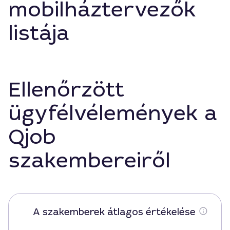
mobilháztervezők
listája
Ellenőrzött
ügyfélvélemények a
Qjob
szakembereiről
A szakemberek átlagos értékelése