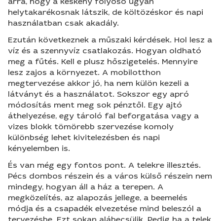
arra, hogy a keskeny folyosó ugyan
helytakarékosnak látszik, de költözéskor és napi
használatban csak akadály.
Ezután következnek a műszaki kérdések. Hol lesz a
víz és a szennyvíz csatlakozás. Hogyan oldható
meg a fűtés. Kell e plusz hőszigetelés. Mennyire
lesz zajos a környezet. A mobilotthon
megtervezése akkor jó, ha nem külön kezeli a
látványt és a használatot. Sokszor egy apró
módosítás ment meg sok pénztől. Egy ajtó
áthelyezése, egy tároló fal beforgatása vagy a
vizes blokk tömörebb szervezése komoly
különbség lehet kivitelezésben és napi
kényelemben is.
És van még egy fontos pont. A telekre illesztés.
Pécs dombos részein és a város külső részein nem
mindegy, hogyan áll a ház a terepen. A
megközelítés, az alapozás jellege, a beemelés
módja és a csapadék elvezetése mind beleszól a
tervezésbe. Ezt sokan alábecsülik. Pedig ha a telek