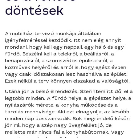
döntések
A mobilház tervező munkája általában
igényfelméréssel kezdődik. Itt nem elég annyit
mondani, hogy kell egy nappali, egy háló és egy
fürdő. Beszélni kell a telekről, a beállásról, a
benapozásról, a szomszédos épületekről, a
közművek helyéről és arról is, hogy egész évben
vagy csak időszakosan lesz használva az épület.
Ezek nélkül a terv könnyen elszakad a valóságtól.
Utána jön a belső elrendezés. Szerintem itt dől el a
legtöbb minden. A fürdő helye, a gépészet helye, a
nyílászárók mérete, a konyha működése és a
tárolás mennyisége. Aki ezt elnagyolja, az később
minden nap bosszankodik. Sok megrendelő későn
jön rá, hogy a szép nagy üvegfelület jó, de
mellette már nincs fal a konyhabútornak. Vagy