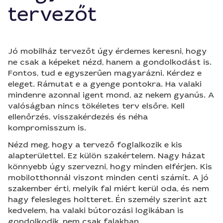
tervezőt
Jó mobilház tervezőt úgy érdemes keresni, hogy
ne csak a képeket nézd, hanem a gondolkodást is.
Fontos, tud e egyszerűen magyarázni. Kérdez e
eleget. Rámutat e a gyenge pontokra. Ha valaki
mindenre azonnal igent mond, az nekem gyanús. A
valóságban nincs tökéletes terv elsőre. Kell
ellenőrzés, visszakérdezés és néha
kompromisszum is.
Nézd meg, hogy a tervező foglalkozik e kis
alapterülettel. Ez külön szakértelem. Nagy házat
könnyebb úgy szervezni, hogy minden elférjen. Kis
mobilotthonnál viszont minden centi számít. A jó
szakember érti, melyik fal miért kerül oda, és nem
hagy felesleges holtteret. Én személy szerint azt
kedvelem, ha valaki bútorozási logikában is
gondolkodik, nem csak falakban.