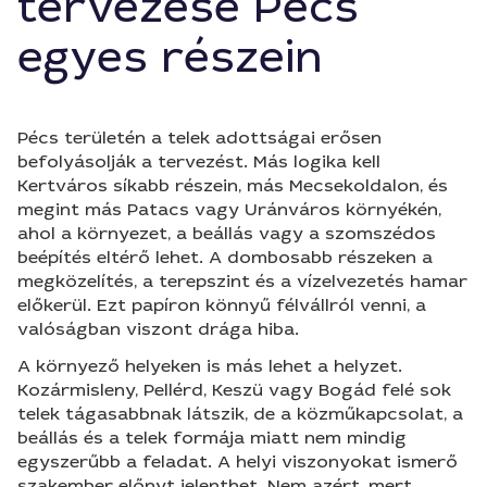
tervezése Pécs
egyes részein
Pécs területén a telek adottságai erősen
befolyásolják a tervezést. Más logika kell
Kertváros síkabb részein, más Mecsekoldalon, és
megint más Patacs vagy Uránváros környékén,
ahol a környezet, a beállás vagy a szomszédos
beépítés eltérő lehet. A dombosabb részeken a
megközelítés, a terepszint és a vízelvezetés hamar
előkerül. Ezt papíron könnyű félvállról venni, a
valóságban viszont drága hiba.
A környező helyeken is más lehet a helyzet.
Kozármisleny, Pellérd, Keszü vagy Bogád felé sok
telek tágasabbnak látszik, de a közműkapcsolat, a
beállás és a telek formája miatt nem mindig
egyszerűbb a feladat. A helyi viszonyokat ismerő
szakember előnyt jelenthet. Nem azért, mert