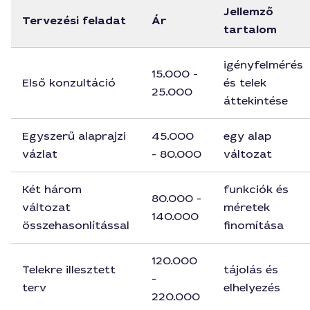
Jellemző
Tervezési feladat
Ár
tartalom
igényfelmérés
15.000 -
Első konzultáció
és telek
25.000
áttekintése
Egyszerű alaprajzi
45.000
egy alap
vázlat
- 80.000
változat
Két három
funkciók és
80.000 -
változat
méretek
140.000
összehasonlítással
finomítása
120.000
Telekre illesztett
tájolás és
-
terv
elhelyezés
220.000