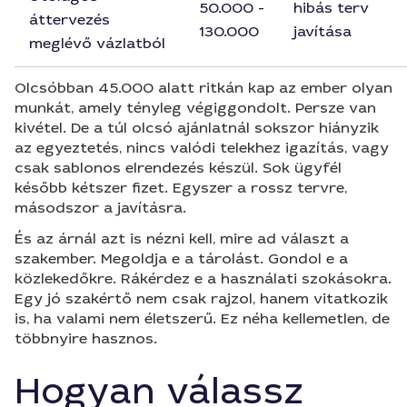
50.000 -
hibás terv
áttervezés
130.000
javítása
meglévő vázlatból
Olcsóbban 45.000 alatt ritkán kap az ember olyan
munkát, amely tényleg végiggondolt. Persze van
kivétel. De a túl olcsó ajánlatnál sokszor hiányzik
az egyeztetés, nincs valódi telekhez igazítás, vagy
csak sablonos elrendezés készül. Sok ügyfél
később kétszer fizet. Egyszer a rossz tervre,
másodszor a javításra.
És az árnál azt is nézni kell, mire ad választ a
szakember. Megoldja e a tárolást. Gondol e a
közlekedőkre. Rákérdez e a használati szokásokra.
Egy jó szakértő nem csak rajzol, hanem vitatkozik
is, ha valami nem életszerű. Ez néha kellemetlen, de
többnyire hasznos.
Hogyan válassz