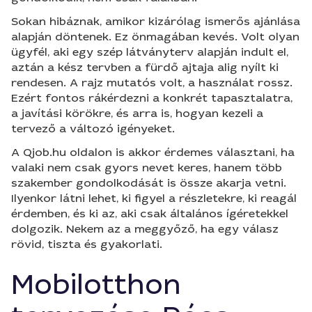
Sokan hibáznak, amikor kizárólag ismerős ajánlása
alapján döntenek. Ez önmagában kevés. Volt olyan
ügyfél, aki egy szép látványterv alapján indult el,
aztán a kész tervben a fürdő ajtaja alig nyílt ki
rendesen. A rajz mutatós volt, a használat rossz.
Ezért fontos rákérdezni a konkrét tapasztalatra,
a javítási körökre, és arra is, hogyan kezeli a
tervező a változó igényeket.
A Qjob.hu oldalon is akkor érdemes választani, ha
valaki nem csak gyors nevet keres, hanem több
szakember gondolkodását is össze akarja vetni.
Ilyenkor látni lehet, ki figyel a részletekre, ki reagál
érdemben, és ki az, aki csak általános ígéretekkel
dolgozik. Nekem az a meggyőző, ha egy válasz
rövid, tiszta és gyakorlati.
Mobilotthon