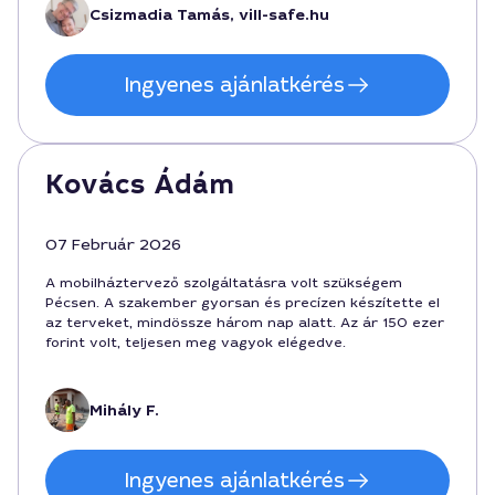
ha valaki egy megbízható, személyre szabott tervet
Csizmadia Tamás, vill-safe.hu
keres Pécsen.
Ingyenes ajánlatkérés
Kovács Ádám
07 Február 2026
A mobilháztervező szolgáltatásra volt szükségem
Pécsen. A szakember gyorsan és precízen készítette el
az terveket, mindössze három nap alatt. Az ár 150 ezer
forint volt, teljesen meg vagyok elégedve.
Mihály F.
Ingyenes ajánlatkérés