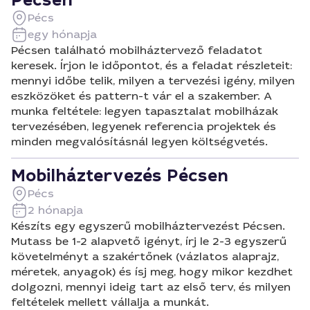
Pécsen
Pécs
egy hónapja
Pécsen található mobilháztervező feladatot
keresek. Írjon le időpontot, és a feladat részleteit:
mennyi időbe telik, milyen a tervezési igény, milyen
eszközöket és pattern-t vár el a szakember. A
munka feltétele: legyen tapasztalat mobilházak
tervezésében, legyenek referencia projektek és
minden megvalósításnál legyen költségvetés.
Mobilháztervezés Pécsen
Pécs
2 hónapja
Készíts egy egyszerű mobilháztervezést Pécsen.
Mutass be 1-2 alapvető igényt, írj le 2-3 egyszerű
követelményt a szakértőnek (vázlatos alaprajz,
méretek, anyagok) és ísj meg, hogy mikor kezdhet
dolgozni, mennyi ideig tart az első terv, és milyen
feltételek mellett vállalja a munkát.