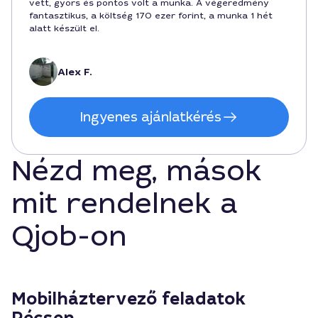
vett, gyors és pontos volt a munka. A végeredmény
fantasztikus, a költség 170 ezer forint, a munka 1 hét
alatt készült el.
Alex F.
Ingyenes ajánlatkérés
Nézd meg, mások
mit rendelnek a
Qjob-on
Mobilháztervező feladatok