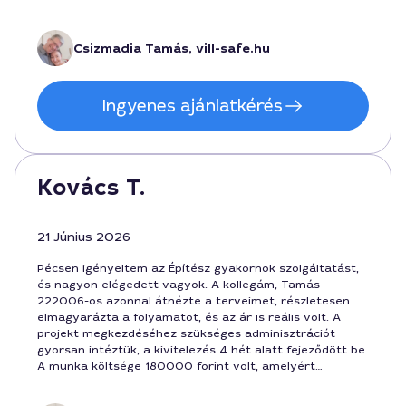
adott a lakóház tervezéséhez. Munkáját Pécs környéki
építészeti környezethez igazította, így gördülékenyen
haladtunk a terv kidolgozásával.
Csizmadia Tamás, vill-safe.hu
Ingyenes ajánlatkérés
Kovács T.
21 Június 2026
Pécsen igényeltem az Építész gyakornok szolgáltatást,
és nagyon elégedett vagyok. A kollegám, Tamás
222006-os azonnal átnézte a terveimet, részletesen
elmagyarázta a folyamatot, és az ár is reális volt. A
projekt megkezdéséhez szükséges adminisztrációt
gyorsan intéztük, a kivitelezés 4 hét alatt fejeződött be.
A munka költsége 180000 forint volt, amelyért
minőséget kaptam a városban, és a végső díját is
korrektnek éreztem.