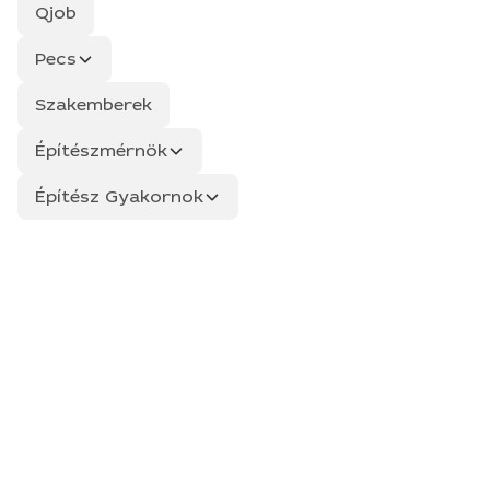
Qjob
Pecs
Szakemberek
Építészmérnök
Építész Gyakornok