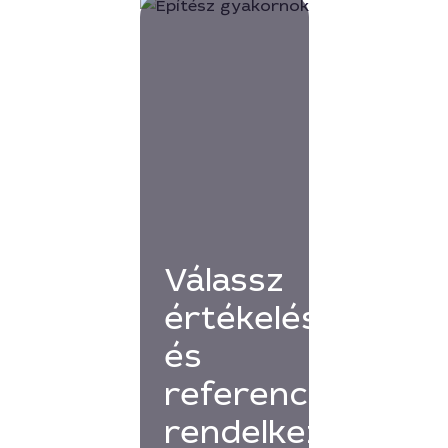
Válassz
értékelésekkel
és
referenciákkal
rendelkező