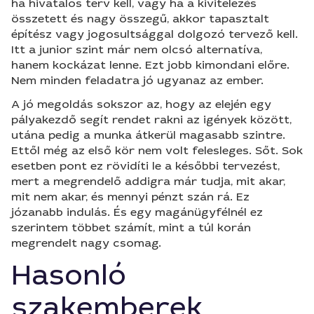
ha hivatalos terv kell, vagy ha a kivitelezés
összetett és nagy összegű, akkor tapasztalt
építész vagy jogosultsággal dolgozó tervező kell.
Itt a junior szint már nem olcsó alternatíva,
hanem kockázat lenne. Ezt jobb kimondani előre.
Nem minden feladatra jó ugyanaz az ember.
A jó megoldás sokszor az, hogy az elején egy
pályakezdő segít rendet rakni az igények között,
utána pedig a munka átkerül magasabb szintre.
Ettől még az első kör nem volt felesleges. Sőt. Sok
esetben pont ez rövidíti le a későbbi tervezést,
mert a megrendelő addigra már tudja, mit akar,
mit nem akar, és mennyi pénzt szán rá. Ez
józanabb indulás. És egy magánügyfélnél ez
szerintem többet számít, mint a túl korán
megrendelt nagy csomag.
Hasonló
szakemberek