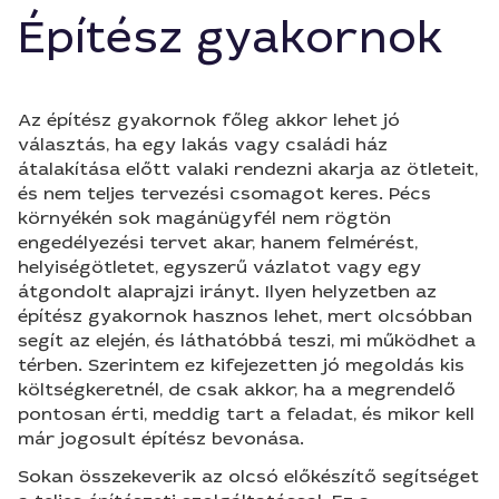
Építész gyakornok
Az építész gyakornok főleg akkor lehet jó
választás, ha egy lakás vagy családi ház
átalakítása előtt valaki rendezni akarja az ötleteit,
és nem teljes tervezési csomagot keres. Pécs
környékén sok magánügyfél nem rögtön
engedélyezési tervet akar, hanem felmérést,
helyiségötletet, egyszerű vázlatot vagy egy
átgondolt alaprajzi irányt. Ilyen helyzetben az
építész gyakornok hasznos lehet, mert olcsóbban
segít az elején, és láthatóbbá teszi, mi működhet a
térben. Szerintem ez kifejezetten jó megoldás kis
költségkeretnél, de csak akkor, ha a megrendelő
pontosan érti, meddig tart a feladat, és mikor kell
már jogosult építész bevonása.
Sokan összekeverik az olcsó előkészítő segítséget