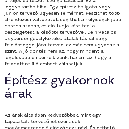
a teljes építészeti szolgáltatással. Ez a
leggyakoribb hiba. Egy építész hallgató vagy
junior tervező ügyesen felmérhet, készíthet több
elrendezési változatot, segíthet a helyiségek jobb
használatában, és elő tudja készíteni a
beszélgetést a későbbi tervezővel. De hivatalos
ügyben, engedélyköteles átalakításnál vagy
felelősséggel járó tervnél ez már nem ugyanaz a
szint. A jó döntés nem az, hogy mindent a
legolcsóbb emberre bízunk, hanem az, hogy a
feladathoz illő embert választjuk.
Építész gyakornok
árak
Az árak általában kedvezőbbek, mint egy
tapasztalt tervezőnél, ezért sok
magánmegrendelő először ezt nézi. És érthető.