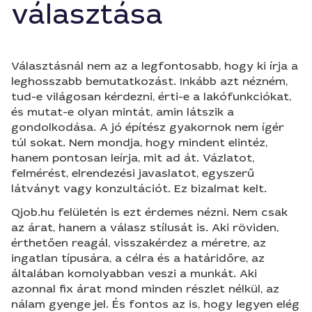
választása
Választásnál nem az a legfontosabb, hogy ki írja a
leghosszabb bemutatkozást. Inkább azt nézném,
tud-e világosan kérdezni, érti-e a lakófunkciókat,
és mutat-e olyan mintát, amin látszik a
gondolkodása. A jó építész gyakornok nem ígér
túl sokat. Nem mondja, hogy mindent elintéz,
hanem pontosan leírja, mit ad át. Vázlatot,
felmérést, elrendezési javaslatot, egyszerű
látványt vagy konzultációt. Ez bizalmat kelt.
Qjob.hu felületén is ezt érdemes nézni. Nem csak
az árat, hanem a válasz stílusát is. Aki röviden,
érthetően reagál, visszakérdez a méretre, az
ingatlan típusára, a célra és a határidőre, az
általában komolyabban veszi a munkát. Aki
azonnal fix árat mond minden részlet nélkül, az
nálam gyenge jel. És fontos az is, hogy legyen elég