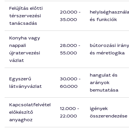
Felújítás előtti
20.000 -
helyiséghasznál
térszervezési
35.000
és funkciók
tanácsadás
Konyha vagy
nappali
28.000 -
bútorozási irán
újratervezési
55.000
és méretlogika
vázlat
hangulat és
Egyszerű
30.000 -
arányok
látványvázlat
60.000
bemutatása
Kapcsolatfelvétel
12.000 -
igények
előkészítő
22.000
összerendezése
anyaghoz