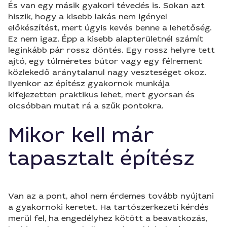
És van egy másik gyakori tévedés is. Sokan azt
hiszik, hogy a kisebb lakás nem igényel
előkészítést, mert úgyis kevés benne a lehetőség.
Ez nem igaz. Épp a kisebb alapterületnél számít
leginkább pár rossz döntés. Egy rossz helyre tett
ajtó, egy túlméretes bútor vagy egy félrement
közlekedő aránytalanul nagy veszteséget okoz.
Ilyenkor az építész gyakornok munkája
kifejezetten praktikus lehet, mert gyorsan és
olcsóbban mutat rá a szűk pontokra.
Mikor kell már
tapasztalt építész
Van az a pont, ahol nem érdemes tovább nyújtani
a gyakornoki keretet. Ha tartószerkezeti kérdés
merül fel, ha engedélyhez kötött a beavatkozás,