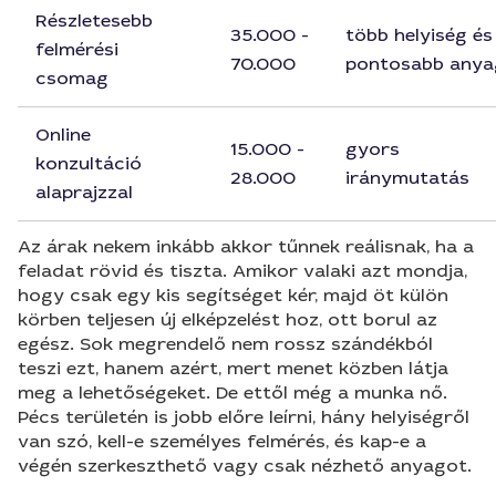
Részletesebb
35.000 -
több helyiség és
felmérési
70.000
pontosabb anya
csomag
Online
15.000 -
gyors
konzultáció
28.000
iránymutatás
alaprajzzal
Az árak nekem inkább akkor tűnnek reálisnak, ha a
feladat rövid és tiszta. Amikor valaki azt mondja,
hogy csak egy kis segítséget kér, majd öt külön
körben teljesen új elképzelést hoz, ott borul az
egész. Sok megrendelő nem rossz szándékból
teszi ezt, hanem azért, mert menet közben látja
meg a lehetőségeket. De ettől még a munka nő.
Pécs területén is jobb előre leírni, hány helyiségről
van szó, kell-e személyes felmérés, és kap-e a
végén szerkeszthető vagy csak nézhető anyagot.