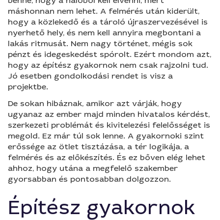
benne, hogy a hálóból kell elvenni, mert
máshonnan nem lehet. A felmérés után kiderült,
hogy a közlekedő és a tároló újraszervezésével is
nyerhető hely, és nem kell annyira megbontani a
lakás ritmusát. Nem nagy történet, mégis sok
pénzt és idegeskedést spórolt. Ezért mondom azt,
hogy az építész gyakornok nem csak rajzolni tud.
Jó esetben gondolkodási rendet is visz a
projektbe.
De sokan hibáznak, amikor azt várják, hogy
ugyanaz az ember majd minden hivatalos kérdést,
szerkezeti problémát és kivitelezési felelősséget is
megold. Ez már túl sok lenne. A gyakornoki szint
erőssége az ötlet tisztázása, a tér logikája, a
felmérés és az előkészítés. És ez bőven elég lehet
ahhoz, hogy utána a megfelelő szakember
gyorsabban és pontosabban dolgozzon.
Építész gyakornok