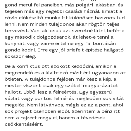
gond merül fel panelben, más polgári lakásban, és
teljesen más egy régebbi családi háznál. Emiatt a
rövid előkészítő munka itt különösen hasznos tud
lenni. Nem minden tulajdonos akar rögtön teljes
tervezést. Van, aki csak azt szeretné látni, befér-e
egy második dolgozósarok, át lehet-e tenni a
konyhát, vagy van-e értelme egy fal bontásán
gondolkodni. Erre egy jól briefelt építész hallgató
sokszor elég.
De a konfliktus ott szokott kezdődni, amikor a
megrendelő és a kivitelező mást ért ugyanazon az
ötleten. A tulajdonos fejében már kész a kép, a
mester viszont csak egy szóbeli magyarázatot
hallott. Ebből lesz a félreértés. Egy egyszerű
vázlat vagy pontos felmérés meglepően sok vitát
megelőz. Nem látványos, mégis ez az a pont, ahol
sok projekt csendben eldől. Szerintem a pénz itt
nem a rajzért megy el, hanem a tévedések
csökkentéséért.