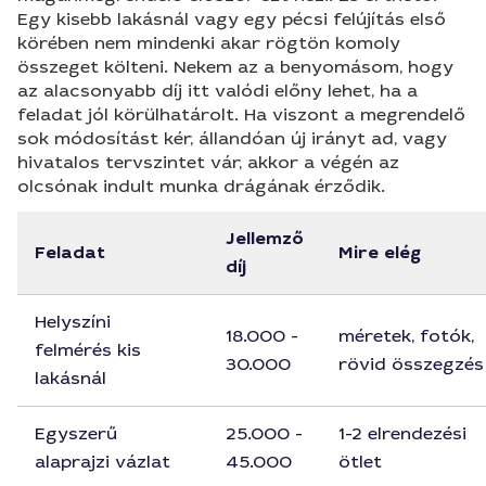
Egy kisebb lakásnál vagy egy pécsi felújítás első
körében nem mindenki akar rögtön komoly
összeget költeni. Nekem az a benyomásom, hogy
az alacsonyabb díj itt valódi előny lehet, ha a
feladat jól körülhatárolt. Ha viszont a megrendelő
sok módosítást kér, állandóan új irányt ad, vagy
hivatalos tervszintet vár, akkor a végén az
olcsónak indult munka drágának érződik.
Jellemző
Feladat
Mire elég
díj
Helyszíni
18.000 -
méretek, fotók,
felmérés kis
30.000
rövid összegzés
lakásnál
Egyszerű
25.000 -
1-2 elrendezési
alaprajzi vázlat
45.000
ötlet