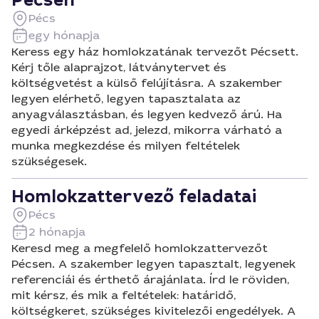
Pécsen
Pécs
egy hónapja
Keress egy ház homlokzatának tervezőt Pécsett.
Kérj tőle alaprajzot, látványtervet és
költségvetést a külső felújításra. A szakember
legyen elérhető, legyen tapasztalata az
anyagválasztásban, és legyen kedvező árú. Ha
egyedi árképzést ad, jelezd, mikorra várható a
munka megkezdése és milyen feltételek
szükségesek.
Homlokzattervező feladatai
Pécs
2 hónapja
Keresd meg a megfelelő homlokzattervezőt
Pécsen. A szakember legyen tapasztalt, legyenek
referenciái és érthető árajánlata. Írd le röviden,
mit kérsz, és mik a feltételek: határidő,
költségkeret, szükséges kivitelezői engedélyek. A