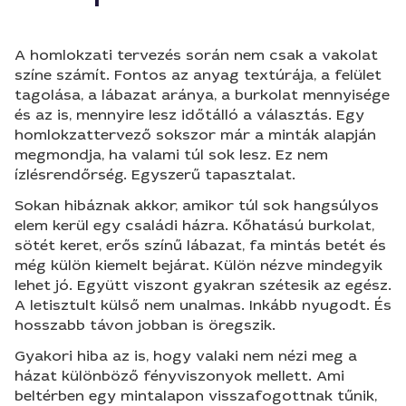
A homlokzati tervezés során nem csak a vakolat
színe számít. Fontos az anyag textúrája, a felület
tagolása, a lábazat aránya, a burkolat mennyisége
és az is, mennyire lesz időtálló a választás. Egy
homlokzattervező sokszor már a minták alapján
megmondja, ha valami túl sok lesz. Ez nem
ízlésrendőrség. Egyszerű tapasztalat.
Sokan hibáznak akkor, amikor túl sok hangsúlyos
elem kerül egy családi házra. Kőhatású burkolat,
sötét keret, erős színű lábazat, fa mintás betét és
még külön kiemelt bejárat. Külön nézve mindegyik
lehet jó. Együtt viszont gyakran szétesik az egész.
A letisztult külső nem unalmas. Inkább nyugodt. És
hosszabb távon jobban is öregszik.
Gyakori hiba az is, hogy valaki nem nézi meg a
házat különböző fényviszonyok mellett. Ami
beltérben egy mintalapon visszafogottnak tűnik,