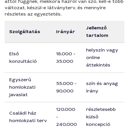
attól függnek, mekkora házról van szó, kell-e több
változat, készül-e látványterv, és mennyire
részletes az egyeztetés.
Jellemző
Szolgáltatás
Irányár
tartalom
helyszín vagy
Első
18.000 -
online
konzultáció
35.000
áttekintés
Egyszerű
55.000 -
szín és anyag
homlokzati
90.000
irány
javaslat
120.000
részletesebb
Családi ház
-
külső
homlokzati terv
240.000
koncepció