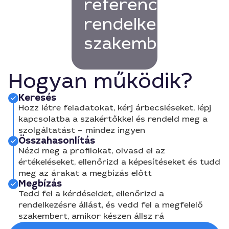
referenciákkal
rendelkező
szakembert!
Hogyan működik?
Keresés
Hozz létre feladatokat, kérj árbecsléseket, lépj
kapcsolatba a szakértőkkel és rendeld meg a
szolgáltatást – mindez ingyen
Összahasonlítás
Nézd meg a profilokat, olvasd el az
értékeléseket, ellenőrizd a képesítéseket és tudd
meg az árakat a megbízás előtt
Megbízás
Tedd fel a kérdéseidet, ellenőrizd a
rendelkezésre állást, és vedd fel a megfelelő
szakembert, amikor készen állsz rá