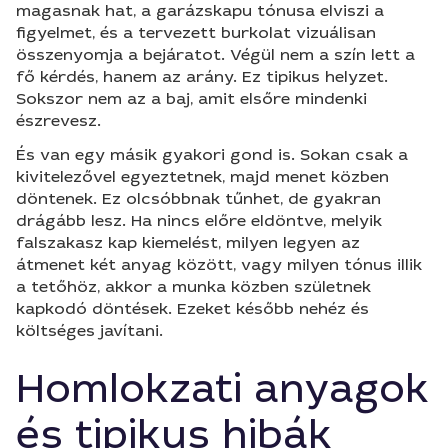
magasnak hat, a garázskapu tónusa elviszi a
figyelmet, és a tervezett burkolat vizuálisan
összenyomja a bejáratot. Végül nem a szín lett a
fő kérdés, hanem az arány. Ez tipikus helyzet.
Sokszor nem az a baj, amit elsőre mindenki
észrevesz.
És van egy másik gyakori gond is. Sokan csak a
kivitelezővel egyeztetnek, majd menet közben
döntenek. Ez olcsóbbnak tűnhet, de gyakran
drágább lesz. Ha nincs előre eldöntve, melyik
falszakasz kap kiemelést, milyen legyen az
átmenet két anyag között, vagy milyen tónus illik
a tetőhöz, akkor a munka közben születnek
kapkodó döntések. Ezeket később nehéz és
költséges javítani.
Homlokzati anyagok
és tipikus hibák