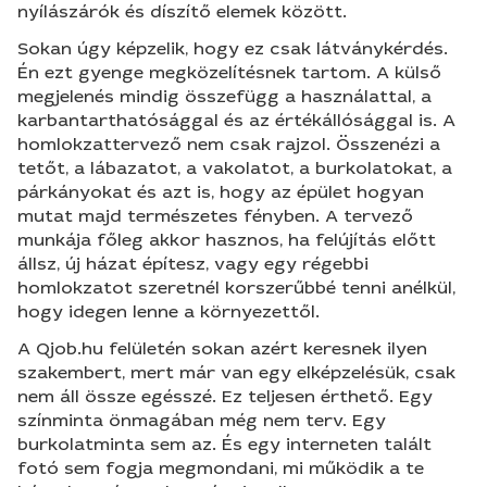
nyílászárók és díszítő elemek között.
Sokan úgy képzelik, hogy ez csak látványkérdés.
Én ezt gyenge megközelítésnek tartom. A külső
megjelenés mindig összefügg a használattal, a
karbantarthatósággal és az értékállósággal is. A
homlokzattervező nem csak rajzol. Összenézi a
tetőt, a lábazatot, a vakolatot, a burkolatokat, a
párkányokat és azt is, hogy az épület hogyan
mutat majd természetes fényben. A tervező
munkája főleg akkor hasznos, ha felújítás előtt
állsz, új házat építesz, vagy egy régebbi
homlokzatot szeretnél korszerűbbé tenni anélkül,
hogy idegen lenne a környezettől.
A Qjob.hu felületén sokan azért keresnek ilyen
szakembert, mert már van egy elképzelésük, csak
nem áll össze egésszé. Ez teljesen érthető. Egy
színminta önmagában még nem terv. Egy
burkolatminta sem az. És egy interneten talált
fotó sem fogja megmondani, mi működik a te