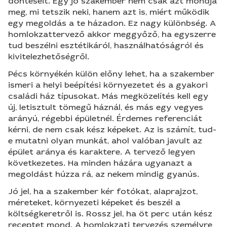
döntéseit. Egy jó szakember nem csak azt mondja
meg, mi tetszik neki, hanem azt is, miért működik
egy megoldás a te házadon. Ez nagy különbség. A
homlokzattervező akkor meggyőző, ha egyszerre
tud beszélni esztétikáról, használhatóságról és
kivitelezhetőségről.
Pécs környékén külön előny lehet, ha a szakember
ismeri a helyi beépítési környezetet és a gyakori
családi ház típusokat. Más megközelítés kell egy
új, letisztult tömegű háznál, és más egy vegyes
arányú, régebbi épületnél. Érdemes referenciát
kérni, de nem csak kész képeket. Az is számít, tud-
e mutatni olyan munkát, ahol valóban javult az
épület aránya és karaktere. A tervező legyen
következetes. Ha minden házára ugyanazt a
megoldást húzza rá, az nekem mindig gyanús.
Jó jel, ha a szakember kér fotókat, alaprajzot,
méreteket, környezeti képeket és beszél a
költségkeretről is. Rossz jel, ha öt perc után kész
receptet mond. A homlokzati tervezés személyre