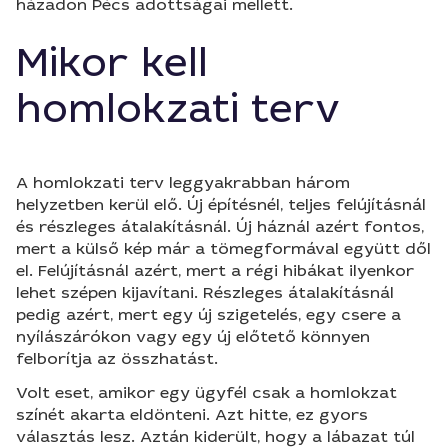
házadon Pécs adottságai mellett.
Mikor kell
homlokzati terv
A homlokzati terv leggyakrabban három
helyzetben kerül elő. Új építésnél, teljes felújításnál
és részleges átalakításnál. Új háznál azért fontos,
mert a külső kép már a tömegformával együtt dől
el. Felújításnál azért, mert a régi hibákat ilyenkor
lehet szépen kijavítani. Részleges átalakításnál
pedig azért, mert egy új szigetelés, egy csere a
nyílászárókon vagy egy új előtető könnyen
felborítja az összhatást.
Volt eset, amikor egy ügyfél csak a homlokzat
színét akarta eldönteni. Azt hitte, ez gyors
választás lesz. Aztán kiderült, hogy a lábazat túl