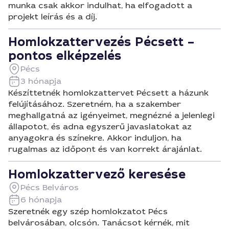
munka csak akkor indulhat, ha elfogadott a
projekt leírás és a díj.
Homlokzattervezés Pécsett –
pontos elképzelés
Pécs
3 hónapja
Készíttetnék homlokzattervet Pécsett a házunk
felújításához. Szeretném, ha a szakember
meghallgatná az igényeimet, megnézné a jelenlegi
állapotot, és adna egyszerű javaslatokat az
anyagokra és színekre. Akkor induljon, ha
rugalmas az időpont és van korrekt árajánlat.
Homlokzattervező keresése
Pécs Belváros
6 hónapja
Szeretnék egy szép homlokzatot Pécs
belvárosában, olcsón. Tanácsot kérnék, mit