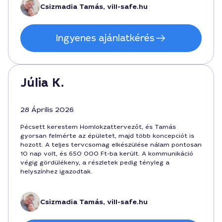
a végső elégedettséghez.
Csizmadia Tamás, vill-safe.hu
Ingyenes ajánlatkérés
Júlia K.
28 Április 2026
Pécsett kerestem Homlokzattervezőt, és Tamás
gyorsan felmérte az épületet, majd több koncepciót is
hozott. A teljes tervcsomag elkészülése nálam pontosan
10 nap volt, és 650 000 Ft-ba került. A kommunikáció
végig gördülékeny, a részletek pedig tényleg a
helyszínhez igazodtak.
Csizmadia Tamás, vill-safe.hu