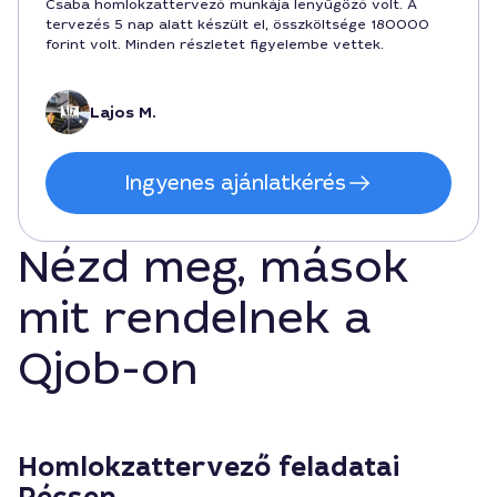
Csaba homlokzattervező munkája lenyűgöző volt. A
tervezés 5 nap alatt készült el, összköltsége 180000
forint volt. Minden részletet figyelembe vettek.
Lajos M.
Ingyenes ajánlatkérés
Nézd meg, mások
mit rendelnek a
Qjob-on
Homlokzattervező feladatai