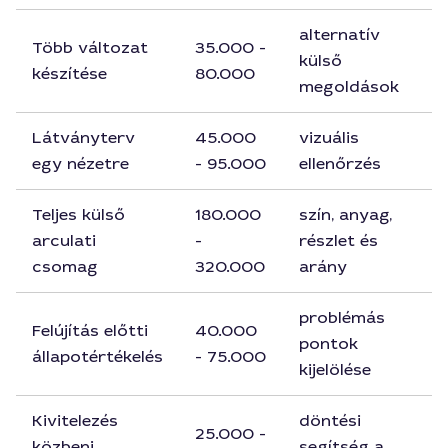
alternatív
Több változat
35.000 -
külső
készítése
80.000
megoldások
Látványterv
45.000
vizuális
egy nézetre
- 95.000
ellenőrzés
Teljes külső
180.000
szín, anyag,
arculati
-
részlet és
csomag
320.000
arány
problémás
Felújítás előtti
40.000
pontok
állapotértékelés
- 75.000
kijelölése
Kivitelezés
döntési
25.000 -
közbeni
segítség a