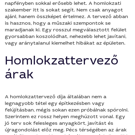
napfényben sokkal erősebb lehet. A homlokzati
szakember itt is sokat segít. Nem csak anyagot
ajánl, hanem összképet értelmez. A tervező abban
is hasznos, hogy a műszaki szempontok se
maradjanak ki. Egy rosszul megválasztott felület
gyorsabban koszolódhat, nehezebb lehet javítani,
vagy aránytalanul kiemelhet hibákat az épületen.
Homlokzattervező
árak
A homlokzattervező díja általában nem a
legnagyobb tétel egy építkezésben vagy
felújításban, mégis sokan ezen próbálnak spórolni.
Szerintem ez rossz helyen meghúzott vonal. Egy
jó terv sok felesleges anyagkört, javítást és
újragondolást előz meg. Pécs térségében az árak