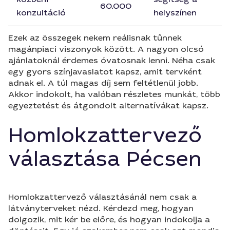
60.000
konzultáció
helyszínen
Ezek az összegek nekem reálisnak tűnnek
magánpiaci viszonyok között. A nagyon olcsó
ajánlatoknál érdemes óvatosnak lenni. Néha csak
egy gyors színjavaslatot kapsz, amit tervként
adnak el. A túl magas díj sem feltétlenül jobb.
Akkor indokolt, ha valóban részletes munkát, több
egyeztetést és átgondolt alternatívákat kapsz.
Homlokzattervező
választása Pécsen
Homlokzattervező választásánál nem csak a
látványterveket nézd. Kérdezd meg, hogyan
dolgozik, mit kér be előre, és hogyan indokolja a