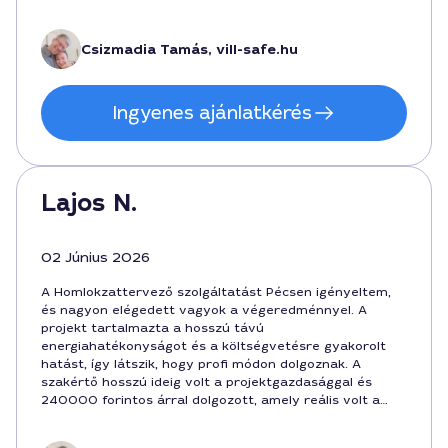
a szakmai hozzáértést.
Csizmadia Tamás, vill-safe.hu
Ingyenes ajánlatkérés
Lajos N.
02 Június 2026
A Homlokzattervező szolgáltatást Pécsen igényeltem,
és nagyon elégedett vagyok a végeredménnyel. A
projekt tartalmazta a hosszú távú
energiahatékonyságot és a költségvetésre gyakorolt
hatást, így látszik, hogy profi módon dolgoznak. A
szakértő hosszú ideig volt a projektgazdasággal és
240000 forintos árral dolgozott, amely reális volt a
munka minőségéhez képest. 6 hét alatt befejezték, és a
megbeszélt határidők betartása fontos volt számomra