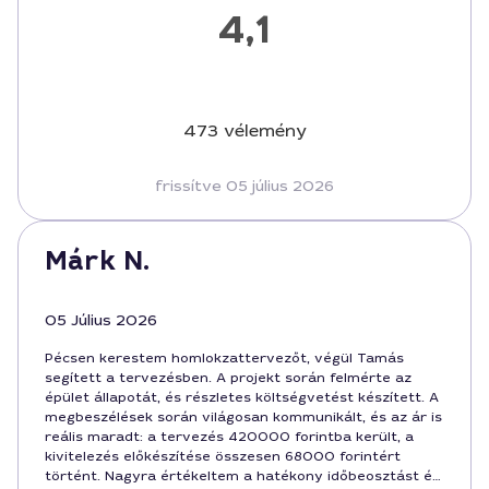
4,1
473 vélemény
frissítve 05 július 2026
Márk N.
05 Július 2026
Pécsen kerestem homlokzattervezőt, végül Tamás
segített a tervezésben. A projekt során felmérte az
épület állapotát, és részletes költségvetést készített. A
megbeszélések során világosan kommunikált, és az ár is
reális maradt: a tervezés 420000 forintba került, a
kivitelezés előkészítése összesen 68000 forintért
történt. Nagyra értékeltem a hatékony időbeosztást és