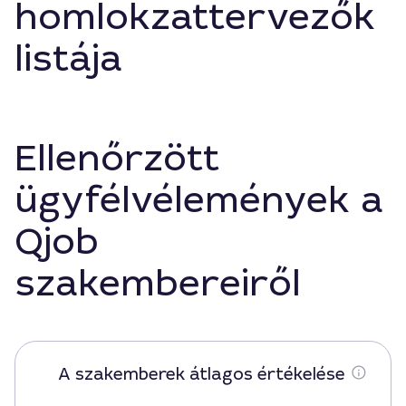
homlokzattervezők
listája
Ellenőrzött
ügyfélvélemények a
Qjob
szakembereiről
A szakemberek átlagos értékelése