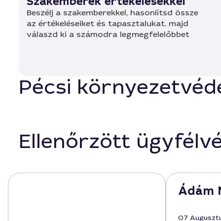
Szakemberek értékelésekkel
Beszélj a szakemberekkel, hasonlítsd össze
az értékeléseiket és tapasztalukat, majd
válaszd ki a számodra legmegfelelőbbet
Pécsi környezetvéde
Ellenőrzött ügyfélv
Ádám 
07 Auguszt