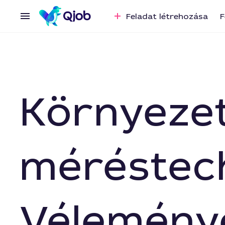
Feladat létrehozása
F
Környeze
méréstech
Vélemény