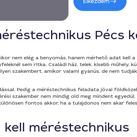
Elkezdem
éréstechnikus Pécs k
kor nem elég a benyomás, hanem mérhető adat kell a leve
leknél sem ritka. Családi ház, telek, kisebb műhely, kút,
 ilyen szakembert, amikor valami gyanús, de nem tudjá
ssal. Pedig a méréstechnikus feladata jóval földközel
 mérési szakember nem mindig old meg mindent egyedül,
 különösen fontos akkor, ha a tulajdonos nem akar fe
 kell méréstechnikus