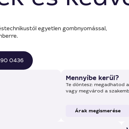
réstechnikustól egyetlen gombnyomással,
mberre.
 490 0436
Mennyibe kerül?
Te döntesz: megadhatod a 
vagy megvárod a szakembe
Árak megismerése