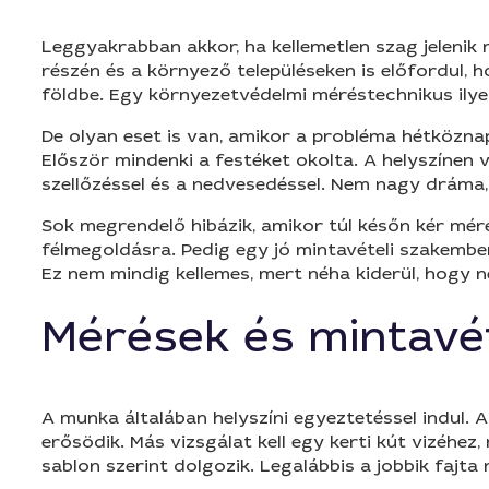
Leggyakrabban akkor, ha kellemetlen szag jelenik m
részén és a környező településeken is előfordul, h
földbe. Egy környezetvédelmi méréstechnikus ilye
De olyan eset is van, amikor a probléma hétköznap
Először mindenki a festéket okolta. A helyszínen
szellőzéssel és a nedvesedéssel. Nem nagy dráma, 
Sok megrendelő hibázik, amikor túl későn kér mér
félmegoldásra. Pedig egy jó mintavételi szakember
Ez nem mindig kellemes, mert néha kiderül, hogy ne
Mérések és mintavé
A munka általában helyszíni egyeztetéssel indul. 
erősödik. Más vizsgálat kell egy kerti kút vizéh
sablon szerint dolgozik. Legalábbis a jobbik fajta