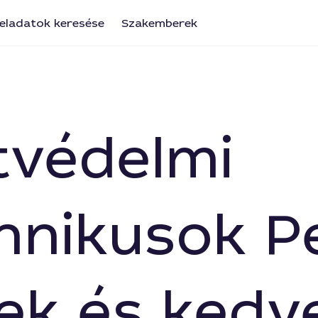
eladatok keresése
Szakemberek
tvédelmi
nikusok Pé
ek és kedv