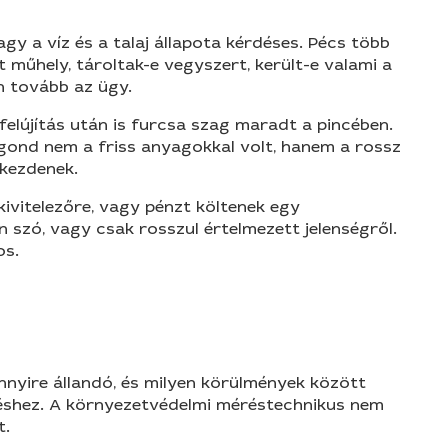
agy a víz és a talaj állapota kérdéses. Pécs több
t műhely, tároltak-e vegyszert, került-e valami a
n tovább az ügy.
felújítás után is furcsa szag maradt a pincében.
 gond nem a friss anyagokkal volt, hanem a rossz
 kezdenek.
ivitelezőre, vagy pénzt költenek egy
n szó, vagy csak rosszul értelmezett jelenségről.
os.
ennyire állandó, és milyen körülmények között
eléshez. A környezetvédelmi méréstechnikus nem
t.