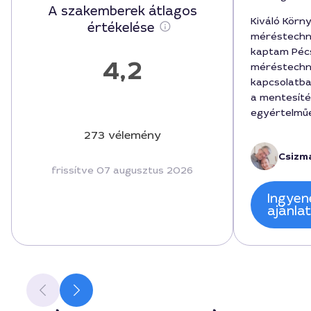
A szakemberek átlagos
Kiváló Körn
értékelése
méréstechni
kaptam Péc
4,2
méréstechni
kapcsolatba
a mentesíté
egyértelmű
150000 forin
273 vélemény
projektért,
Csizma
mérési időt 
frissítve 07 augusztus 2026
A szakember
munkát, és 
Ingyen
eredményekk
ajánla
szabályozás
hogy a köve
választom, 
színvonalú s