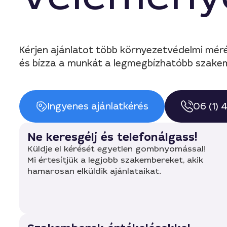
Kérjen ajánlatot több környezetvédelmi mé
és bízza a munkát a legmegbízhatóbb szake
Ingyenes ajánlatkérés
06 (1)
Ne keresgélj és telefonálgass!
Küldje el kérését egyetlen gombnyomással!
Mi értesítjük a legjobb szakembereket, akik
hamarosan elküldik ajánlataikat.