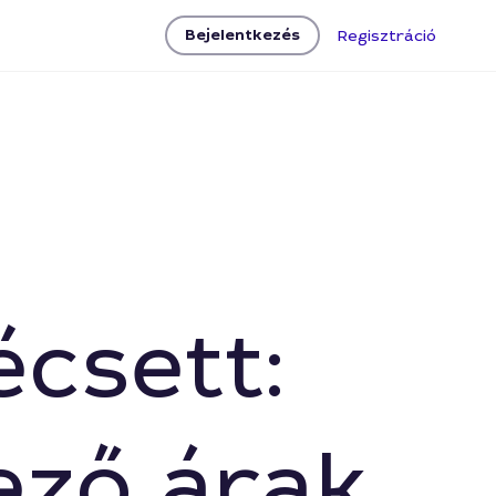
Bejelentkezés
Regisztráció
csett:
ező árak