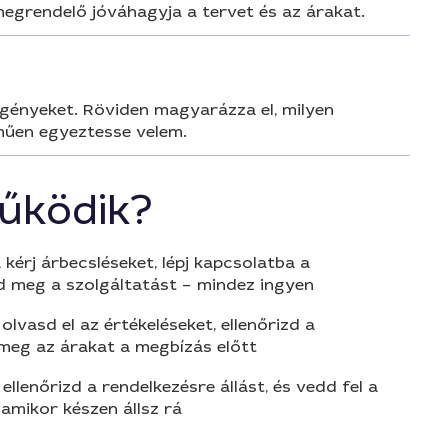
egrendelő jóváhagyja a tervet és az árakat.
igényeket. Röviden magyarázza el, milyen
lműen egyeztesse velem.
űködik?
 kérj árbecsléseket, lépj kapcsolatba a
d meg a szolgáltatást – mindez ingyen
olvasd el az értékeléseket, ellenőrizd a
 meg az árakat a megbízás előtt
 ellenőrizd a rendelkezésre állást, és vedd fel a
amikor készen állsz rá