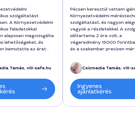
yezetvédelmi
Pécsen keresztül vettem igé
kus szolgáltatást
Környezetvédelmi méréstech
sen. A Környezetvédelmi
szolgáltatást, és nagyon elé
kus feladatokkal
vagyok a részletekkel. A szol
n alaposan megvizsgálta
időtartama 2 óra volt, a
si lehetőségeket, és
végeredmény 15000 forintba 
en bemutatta az árat
és a szakember precízen mért
t körül a teljes
helyszíni környezetet. Tamás
 amely tartalmazta a
gyorsan válaszolt minden kér
dia Tamás, vill-safe.hu
Csizmadia Tamás, vill-s
és az utómunkálatokat is.
a beszámoló pedig érthető és
 5 nap alatt befejezte a
átlátható volt. Ajánlom minde
a pontos mérési
aki megbízható mérést keres
es
Ingyenes
el segített eligazodni a
tkérés
ajánlatkérés
ok között. Bízom benne,
tkező projektnél is őt
hiszen a városban ilyen
zolgáltatást ritkán kapni.