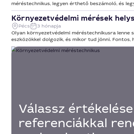
méréstechnikus, legyen érthető beszámoló, és leg
Környezetvédelmi mérések helysz
Pécs
3 hónapja
Olyan környezetvédelmi méréstechnikusra lenne sz
eszközökkel dolgozik, és mikor tud jönni. Fontos
Válassz értékelése
referenciákkal ren