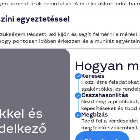
yen korrekt árak bemutatva. A munka akkor indul, ha m
íni egyeztetéssel
ükségem Pécsett, aki kijön és segít felmérni a mérési 
, hogy pontosan időben érkezzen, és a munkát egyérte
Hogyan m
Keresés
Hozz létre feladatokat,
szakértőkkel és rendel
Összahasonlítás
Nézd meg a profilokat, 
képesítéseket és tudd
kkel és
Megbízás
Tedd fel a kérdéseidet,
delkező
megfelelő szakembert, 