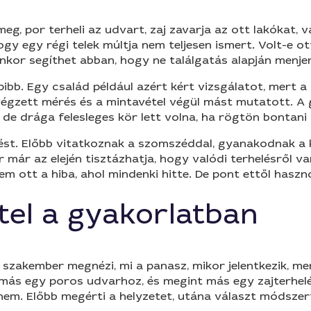
eg, por terheli az udvart, zaj zavarja az ott lakókat, v
ogy egy régi telek múltja nem teljesen ismert. Volt-e ot
nkor segíthet abban, hogy ne találgatás alapján menje
ibb. Egy család például azért kért vizsgálatot, mert a 
 végzett mérés és a mintavétel végül mást mutatott. A
de drága felesleges kör lett volna, ha rögtön bontani
ést. Előbb vitatkoznak a szomszéddal, gyanakodnak a k
 már az elején tisztázhatja, hogy valódi terhelésről va
m ott a hiba, ahol mindenki hitte. De pont ettől haszn
tel a gyakorlatban
A szakember megnézi, mi a panasz, mikor jelentkezik, m
ez, más egy poros udvarhoz, és megint más egy zajterh
 nem. Előbb megérti a helyzetet, utána választ módszer