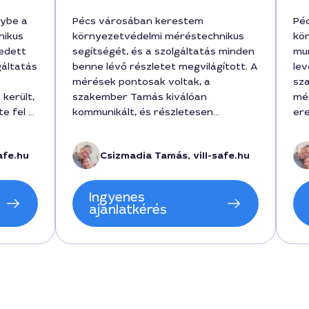
nybe a
Pécs városában kerestem
Péc
nikus
környezetvédelmi méréstechnikus
kö
gedett
segítségét, és a szolgáltatás minden
mun
gáltatás
benne lévő részletet megvilágított. A
lev
mérések pontosak voltak, a
sza
került,
szakember Tamás kiválóan
mé
e fel a
kommunikált, és részletesen
ere
elmagyarázta a minta- és
ára
désre,
költségkalkuláció menetét. A munka
ha
afe.hu
Csizmadia Tamás, vill-safe.hu
időtartama kb. 3 óra volt, az
Bát
nkinek,
összköltség 45000 forint körül
 Pécsen.
mozgott. A végeredmény alapján az
Ingyenes
elvárásaimat teljesítette a
ajánlatkérés
környezetvédelmi vizsgálat Pécsen,
és szívesen ajánlom.