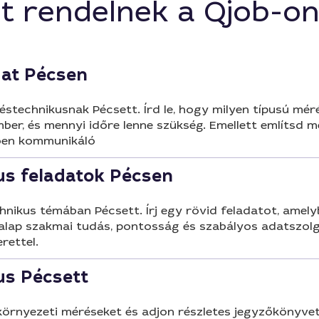
t rendelnek a Qjob-o
dat Pécsen
éstechnikusnak Pécsett. Írd le, hogy milyen típusú mér
ber, és mennyi időre lenne szükség. Emellett említsd 
tően kommunikáló
s feladatok Pécsen
nikus témában Pécsett. Írj egy rövid feladatot, amelyb
alap szakmai tudás, pontosság és szabályos adatszolgá
rettel.
us Pécsett
környezeti méréseket és adjon részletes jegyzőkönyve