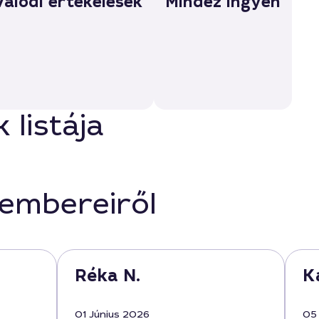
Valódi értékelések
Mindez ingyen
listája
kembereiről
Réka N.
Ka
01 Június 2026
05