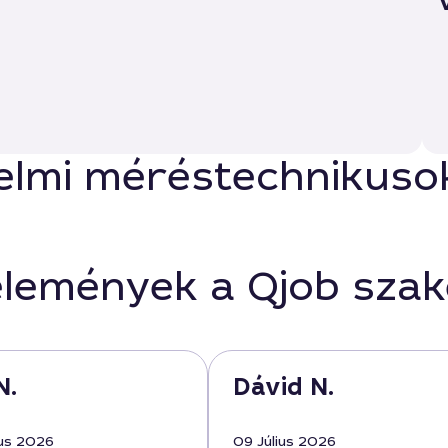
lmi méréstechnikusok 
élemények a Qjob sza
N.
Dávid N.
us 2026
09 Július 2026