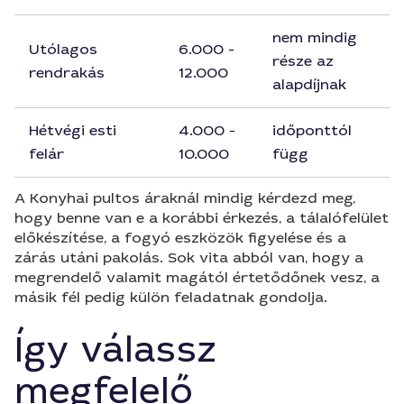
nem mindig
Utólagos
6.000 -
része az
rendrakás
12.000
alapdíjnak
Hétvégi esti
4.000 -
időponttól
felár
10.000
függ
A Konyhai pultos áraknál mindig kérdezd meg,
hogy benne van e a korábbi érkezés, a tálalófelület
előkészítése, a fogyó eszközök figyelése és a
zárás utáni pakolás. Sok vita abból van, hogy a
megrendelő valamit magától értetődőnek vesz, a
másik fél pedig külön feladatnak gondolja.
Így válassz
megfelelő