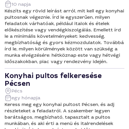
10 napja
Készíts egy rövid leírást arról, mit kell egy konyhai
pultosnak végeznie. Írd le egyszerűen, milyen
feladatok várhatóak, például italok és ételek
előkészítése vagy vendégkiszolgálás. Emellett írd
le a minimális követelményeket: kedvesség,
megbízhatóság és gyors kézmozdulatok. Továbbá
írd le, milyen körülmények között van szükség a
munka elvégzésére: hétköznap este vagy hétvégi
időszakokban, piac vagy rendezvény idején.
Konyhai pultos felkeresése
Pécsen
Pécs
egy hónapja
Keress meg egy konyhai pultost Pécsen, és adj
részleteket a feladatról. A szakember legyen
barátságos, megbízható, tapasztalt a pultos
munkában, és aki érti a menü és italrendelések