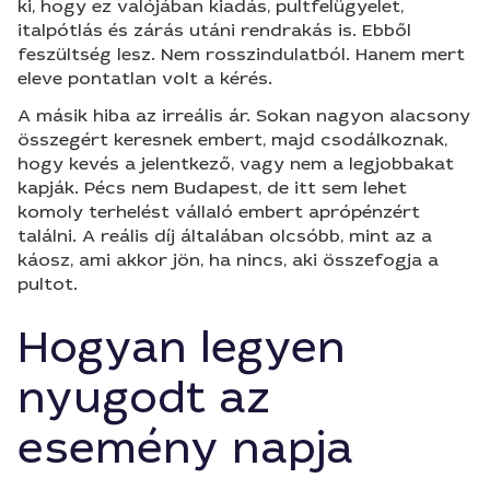
ki, hogy ez valójában kiadás, pultfelügyelet,
italpótlás és zárás utáni rendrakás is. Ebből
feszültség lesz. Nem rosszindulatból. Hanem mert
eleve pontatlan volt a kérés.
A másik hiba az irreális ár. Sokan nagyon alacsony
összegért keresnek embert, majd csodálkoznak,
hogy kevés a jelentkező, vagy nem a legjobbakat
kapják. Pécs nem Budapest, de itt sem lehet
komoly terhelést vállaló embert aprópénzért
találni. A reális díj általában olcsóbb, mint az a
káosz, ami akkor jön, ha nincs, aki összefogja a
pultot.
Hogyan legyen
nyugodt az
esemény napja