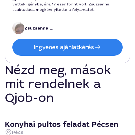
vettek igénybe, ára 17 ezer forint volt. Zsuzsanna
szaktudása megkönnyítette a folyamatot.
Zsuzsanna L.
Ingyenes ajánlatkérés
Nézd meg, mások
mit rendelnek a
Qjob-on
Konyhai pultos feladat Pécsen
Pécs