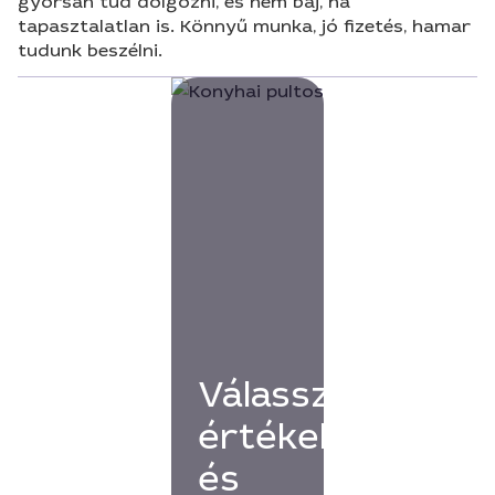
gyorsan tud dolgozni, és nem baj, ha
tapasztalatlan is. Könnyű munka, jó fizetés, hamar
tudunk beszélni.
Válassz
értékelésekkel
és