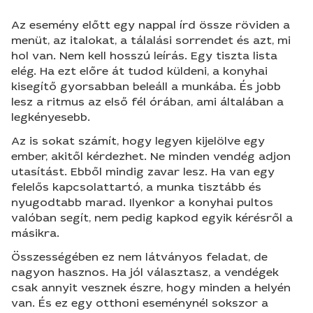
Az esemény előtt egy nappal írd össze röviden a
menüt, az italokat, a tálalási sorrendet és azt, mi
hol van. Nem kell hosszú leírás. Egy tiszta lista
elég. Ha ezt előre át tudod küldeni, a konyhai
kisegítő gyorsabban beleáll a munkába. És jobb
lesz a ritmus az első fél órában, ami általában a
legkényesebb.
Az is sokat számít, hogy legyen kijelölve egy
ember, akitől kérdezhet. Ne minden vendég adjon
utasítást. Ebből mindig zavar lesz. Ha van egy
felelős kapcsolattartó, a munka tisztább és
nyugodtabb marad. Ilyenkor a konyhai pultos
valóban segít, nem pedig kapkod egyik kérésről a
másikra.
Összességében ez nem látványos feladat, de
nagyon hasznos. Ha jól választasz, a vendégek
csak annyit vesznek észre, hogy minden a helyén
van. És ez egy otthoni eseménynél sokszor a