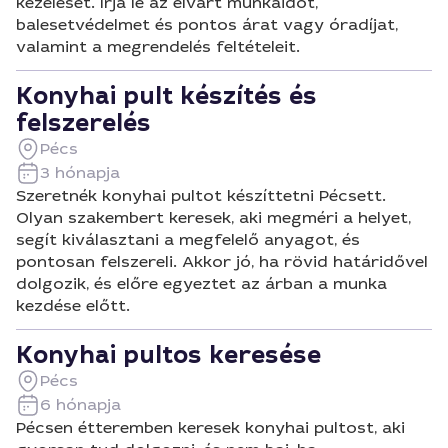
kezelését. Írja le az elvárt munkaidőt,
balesetvédelmet és pontos árat vagy óradíjat,
valamint a megrendelés feltételeit.
Konyhai pult készítés és
felszerelés
Pécs
3 hónapja
Szeretnék konyhai pultot készíttetni Pécsett.
Olyan szakembert keresek, aki megméri a helyet,
segít kiválasztani a megfelelő anyagot, és
pontosan felszereli. Akkor jó, ha rövid határidővel
dolgozik, és előre egyeztet az árban a munka
kezdése előtt.
Konyhai pultos keresése
Pécs
6 hónapja
Pécsen étteremben keresek konyhai pultost, aki