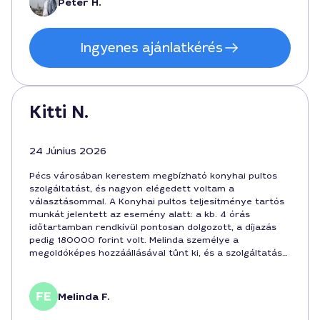
Péter H.
Ingyenes ajánlatkérés
Kitti N.
24 Június 2026
Pécs városában kerestem megbízható konyhai pultos
szolgáltatást, és nagyon elégedett voltam a
választásommal. A Konyhai pultos teljesítménye tartós
munkát jelentett az esemény alatt: a kb. 4 órás
időtartamban rendkívül pontosan dolgozott, a díjazás
pedig 180000 forint volt. Melinda személye a
megoldóképes hozzáállásával tűnt ki, és a szolgáltatás
hosszú távú igénybevételét is támogatja. A városban
könnyen felvette a kapcsolatot, és minden részletet
tisztázott a megkötés előtt.
Melinda F.