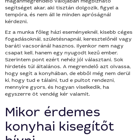
magánmegrendelő valójában megbízható
segítséget akar, aki tisztán dolgozik, figyel a
tempóra, és nem áll le minden apróságnál
kérdezni.
Ez a munka főleg házi eseményeknél, kisebb céges
fogadásoknál, születésnapnál, keresztelőnél vagy
baráti vacsoránál hasznos. Ilyenkor nem nagy
csapat kell, hanem egy nyugodt kezű ember.
Szerintem pont ezért nehéz jól választani. Sok
hirdetés túl általános. A megrendelő azt olvassa,
hogy segít a konyhában, de ebből még nem derül
ki, hogy tud e tálalni, tud e pultot rendezni,
mennyire gyors, és hogyan viselkedik, ha
egyszerre öt vendég kér valamit.
Mikor érdemes
konyhai kisegítőt