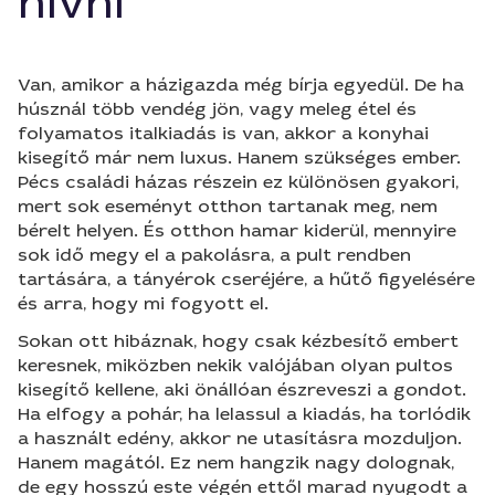
hívni
Van, amikor a házigazda még bírja egyedül. De ha
húsznál több vendég jön, vagy meleg étel és
folyamatos italkiadás is van, akkor a konyhai
kisegítő már nem luxus. Hanem szükséges ember.
Pécs családi házas részein ez különösen gyakori,
mert sok eseményt otthon tartanak meg, nem
bérelt helyen. És otthon hamar kiderül, mennyire
sok idő megy el a pakolásra, a pult rendben
tartására, a tányérok cseréjére, a hűtő figyelésére
és arra, hogy mi fogyott el.
Sokan ott hibáznak, hogy csak kézbesítő embert
keresnek, miközben nekik valójában olyan pultos
kisegítő kellene, aki önállóan észreveszi a gondot.
Ha elfogy a pohár, ha lelassul a kiadás, ha torlódik
a használt edény, akkor ne utasításra mozduljon.
Hanem magától. Ez nem hangzik nagy dolognak,
de egy hosszú este végén ettől marad nyugodt a