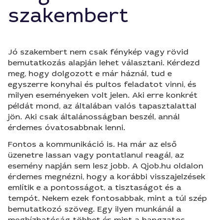
szakembert
Jó szakembert nem csak fénykép vagy rövid
bemutatkozás alapján lehet választani. Kérdezd
meg, hogy dolgozott e már háznál, tud e
egyszerre konyhai és pultos feladatot vinni, és
milyen eseményeken volt jelen. Aki erre konkrét
példát mond, az általában valós tapasztalattal
jön. Aki csak általánosságban beszél, annál
érdemes óvatosabbnak lenni.
Fontos a kommunikáció is. Ha már az első
üzenetre lassan vagy pontatlanul reagál, az
esemény napján sem lesz jobb. A Qjob.hu oldalon
érdemes megnézni, hogy a korábbi visszajelzések
említik e a pontosságot, a tisztaságot és a
tempót. Nekem ezek fontosabbak, mint a túl szép
bemutatkozó szöveg. Egy ilyen munkánál a
megbízhatóság többet ér, mint a hangzatos