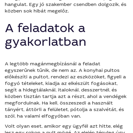
hangulat. Egy jó szakember csendben dolgozik, és
közben sok hibát megelőz.
A feladatok a
gyakorlatban
A legtöbb magánmegbízásnál a feladat
egyszerűnek tűnik, de nem az. A konyhai pultos
előkészíti a pultot, rendezi az eszközöket, figyeli a
fogyó tételeket, kiadja az elkészült fogásokat,
segít a hidegtálaknál, italoknál, desszertnél, és
közben tisztán tartja azt a részt, ahol a vendégek
megfordulnak. Ha kell, összeszedi a használt
tányért, áttörli a felületet, pótolja a szalvétát, és
szól, ha valami elfogyóban van.
Volt olyan eset, amikor egy ügyfél azt hitte, elég
lesz egy rokon a pult mögé. Az elején tényleg úgy