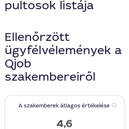
pultosok listája
Ellenőrzött
ügyfélvélemények a
Qjob
szakembereiről
A szakemberek átlagos értékelése
4,6