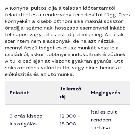
A Konyhai pultos díja általában időtartamtól,
feladattól és a rendezvény terhelésétől függ. Pécs
környékén a kisebb otthoni alkalmaknál sokszor
óradíjjal számolnak, hosszabb eseménynél inkább
fél napos vagy teljes esti díj jelenik meg. Az árak
szerintem nem alacsonyak, de ha azt nézzük,
mennyi feszültséget és plusz munkát vesz le a
családról, akkor többnyire indokoltnak érződnek.
A túl olcsó ajánlat viszont gyakran gyanús. Ott
sokszor nincs valódi rutin, vagy nincs benne az
előkészítés és az utómunka.
Jellemző
Feladat
Megjegyzés
díj
ital és pult
3 órás kisebb
12.000 -
rendben
kiszolgálás
18.000
tartása