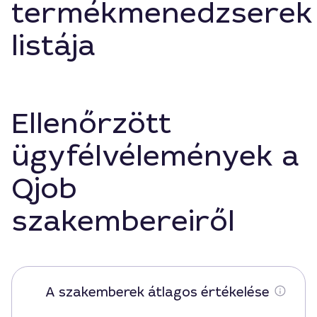
termékmenedzserek
listája
Ellenőrzött
ügyfélvélemények a
Qjob
szakembereiről
A szakemberek átlagos értékelése