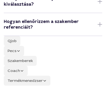
kiválasztása?
Hogyan ellenőrizzem a szakember
referenciáit?
Qjob
Pecs
Szakemberek
Coach
Termékmenedzser