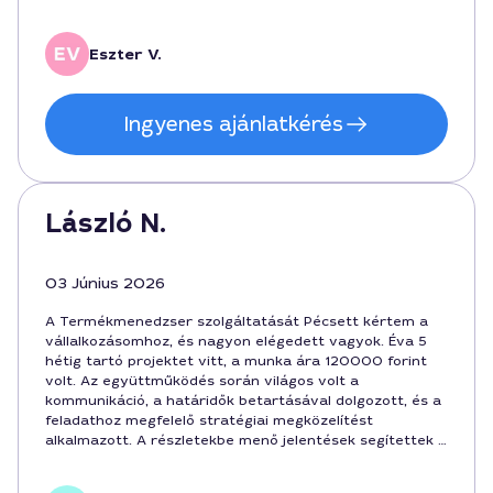
termékkövetelményeket és a piac igényeit egyaránt.
Eszter V.
Ingyenes ajánlatkérés
László N.
03 Június 2026
A Termékmenedzser szolgáltatását Pécsett kértem a
vállalkozásomhoz, és nagyon elégedett vagyok. Éva 5
hétig tartó projektet vitt, a munka ára 120000 forint
volt. Az együttműködés során világos volt a
kommunikáció, a határidők betartásával dolgozott, és a
feladathoz megfelelő stratégiai megközelítést
alkalmazott. A részletekbe menő jelentések segítettek a
döntésekben, és a szolgáltatás ára reális volt a piacon.