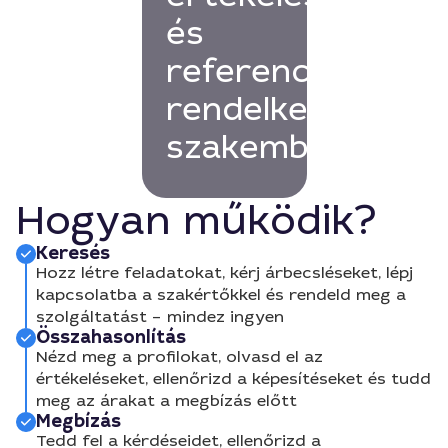
és
referenciákkal
rendelkező
szakembert!
Hogyan működik?
Keresés
Hozz létre feladatokat, kérj árbecsléseket, lépj
kapcsolatba a szakértőkkel és rendeld meg a
szolgáltatást – mindez ingyen
Összahasonlítás
Nézd meg a profilokat, olvasd el az
értékeléseket, ellenőrizd a képesítéseket és tudd
meg az árakat a megbízás előtt
Megbízás
Tedd fel a kérdéseidet, ellenőrizd a