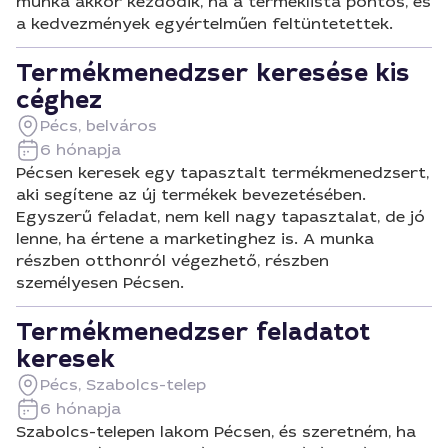
munka akkor kezdődik, ha a terméklista pontos, és
a kedvezmények egyértelműen feltüntetettek.
Termékmenedzser keresése kis
céghez
Pécs, belváros
6 hónapja
Pécsen keresek egy tapasztalt termékmenedzsert,
aki segítene az új termékek bevezetésében.
Egyszerű feladat, nem kell nagy tapasztalat, de jó
lenne, ha értene a marketinghez is. A munka
részben otthonról végezhető, részben
személyesen Pécsen.
Termékmenedzser feladatot
keresek
Pécs, Szabolcs-telep
6 hónapja
Szabolcs-telepen lakom Pécsen, és szeretném, ha