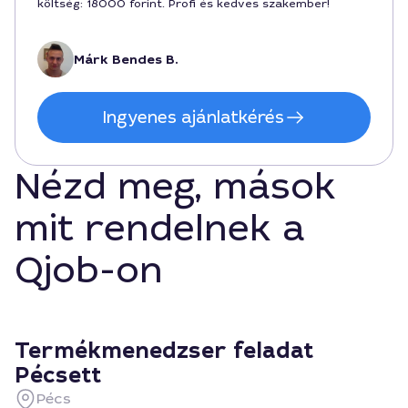
költség: 18000 forint. Profi és kedves szakember!
Márk Bendes B.
Ingyenes ajánlatkérés
Nézd meg, mások
mit rendelnek a
Qjob-on
Termékmenedzser feladat
Pécsett
Pécs