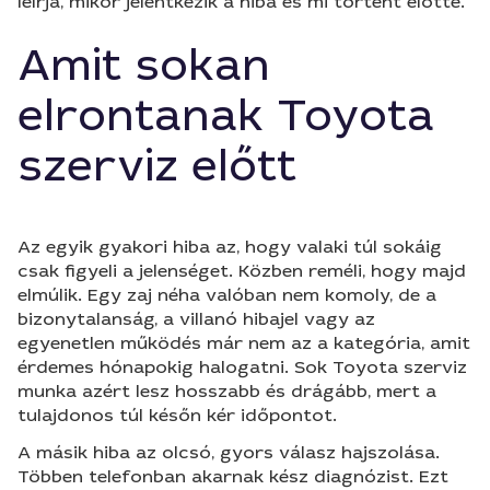
leírja, mikor jelentkezik a hiba és mi történt előtte.
Amit sokan
elrontanak Toyota
szerviz előtt
Az egyik gyakori hiba az, hogy valaki túl sokáig
csak figyeli a jelenséget. Közben reméli, hogy majd
elmúlik. Egy zaj néha valóban nem komoly, de a
bizonytalanság, a villanó hibajel vagy az
egyenetlen működés már nem az a kategória, amit
érdemes hónapokig halogatni. Sok Toyota szerviz
munka azért lesz hosszabb és drágább, mert a
tulajdonos túl későn kér időpontot.
A másik hiba az olcsó, gyors válasz hajszolása.
Többen telefonban akarnak kész diagnózist. Ezt