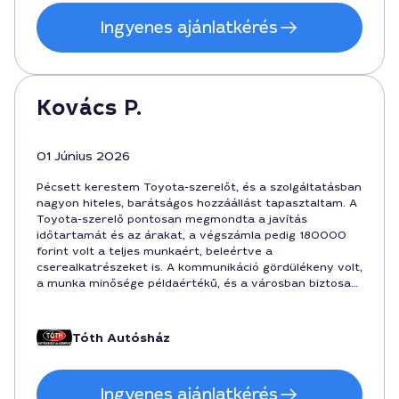
Ingyenes ajánlatkérés
Kovács P.
01 Június 2026
Pécsett kerestem Toyota-szerelőt, és a szolgáltatásban
nagyon hiteles, barátságos hozzáállást tapasztaltam. A
Toyota-szerelő pontosan megmondta a javítás
időtartamát és az árakat, a végszámla pedig 180000
forint volt a teljes munkaért, beleértve a
cserealkatrészeket is. A kommunikáció gördülékeny volt,
a munka minősége példaértékű, és a városban biztosan
visszatérek a következő karosszéria- vagy
motorproblémára.
Tóth Autósház
Ingyenes ajánlatkérés