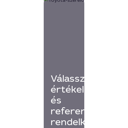
Válassz
értékelésekkel
és
referenciákkal
rendelkező