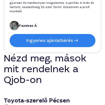
gyorsan és hatékonyan megoldotta. A javítás 4 órán át
tartott, összköltség 55 ezer forint. Köszönöm a profi
munkát!
Fazekas Á.
Ingyenes ajánlatkérés
Nézd meg, mások
mit rendelnek a
Qjob-on
Toyota-szerelő Pécsen