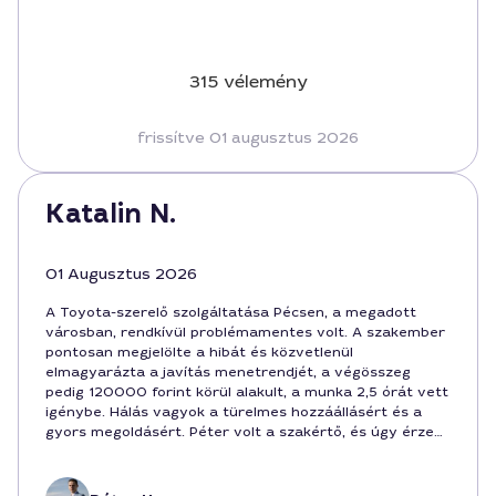
315 vélemény
frissítve 01 augusztus 2026
Katalin N.
01 Augusztus 2026
A Toyota-szerelő szolgáltatása Pécsen, a megadott
városban, rendkívül problémamentes volt. A szakember
pontosan megjelölte a hibát és közvetlenül
elmagyarázta a javítás menetrendjét, a végösszeg
pedig 120000 forint körül alakult, a munka 2,5 órát vett
igénybe. Hálás vagyok a türelmes hozzáállásért és a
gyors megoldásért. Péter volt a szakértő, és úgy érzem,
hogy a hosszú távú megbízhatóság érdekében ezt a
szerelőt érdemes felkeresni a jövőben is.