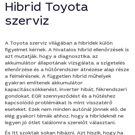
Hibrid Toyota
szerviz
A Toyota szerviz világában a hibridek külön
figyelmet kérnek. A hivatalos hibrid ellenőrzések is
azt mutatják, hogy a diagnosztika, az
akkumulátor állapotának vizsgálata, a szigetelés
ellenőrzése és a hűtőrendszer átnézése alap része
a felmérésnek. A független hibrid műhelyek
gyakran említenek akkumulátor
kapacitáscsökkenést, inverter hibát, fékrendszeri
gondokat, EGR szennyeződést és a hűtéshez
kapcsolódó problémákat is mint visszatérő
eseteket. Ezek nem minden autónál jönnek elő, de
elég gyakori témák ahhoz, hogy a hibrideknél ne
legyen jó ötlet találomra szerelőt választani.
És itt szoktak sokan hibázni. Azt hiszik, hogy ha