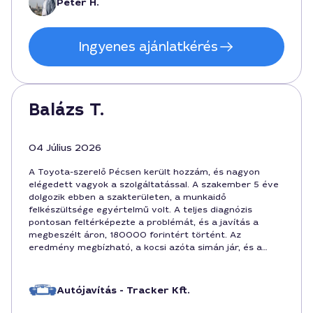
Péter H.
Ingyenes ajánlatkérés
Balázs T.
04 Július 2026
A Toyota-szerelő Pécsen került hozzám, és nagyon
elégedett vagyok a szolgáltatással. A szakember 5 éve
dolgozik ebben a szakterületen, a munkaidő
felkészültsége egyértelmű volt. A teljes diagnózis
pontosan feltérképezte a problémát, és a javítás a
megbeszélt áron, 180000 forintért történt. Az
eredmény megbízható, a kocsi azóta simán jár, és a
szerelő udvarias, érthetően kommunikál.
Autójavítás - Tracker Kft.