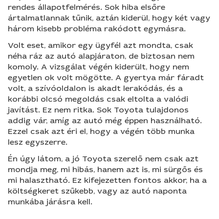
rendes állapotfelmérés. Sok hiba elsőre
ártalmatlannak tűnik, aztán kiderül, hogy két vagy
három kisebb probléma rakódott egymásra.
Volt eset, amikor egy ügyfél azt mondta, csak
néha ráz az autó alapjáraton, de biztosan nem
komoly. A vizsgálat végén kiderült, hogy nem
egyetlen ok volt mögötte. A gyertya már fáradt
volt, a szívóoldalon is akadt lerakódás, és a
korábbi olcsó megoldás csak eltolta a valódi
javítást. Ez nem ritka. Sok Toyota tulajdonos
addig vár, amíg az autó még éppen használható.
Ezzel csak azt éri el, hogy a végén több munka
lesz egyszerre.
Én úgy látom, a jó Toyota szerelő nem csak azt
mondja meg, mi hibás, hanem azt is, mi sürgős és
mi halasztható. Ez kifejezetten fontos akkor, ha a
költségkeret szűkebb, vagy az autó naponta
munkába járásra kell.