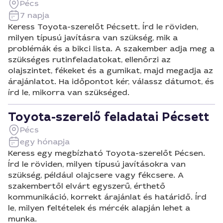
Pécs
7 napja
Keress Toyota-szerelőt Pécsett. Írd le röviden,
milyen típusú javításra van szükség, mik a
problémák és a bikci lista. A szakember adja meg a
szükséges rutinfeladatokat, ellenőrzi az
olajszintet, fékeket és a gumikat, majd megadja az
árajánlatot. Ha időpontot kér, válassz dátumot, és
írd le, mikorra van szükséged.
Toyota-szerelő feladatai Pécsett
Pécs
egy hónapja
Keress egy megbízható Toyota-szerelőt Pécsen.
Írd le röviden, milyen típusú javításokra van
szükség, például olajcsere vagy fékcsere. A
szakembertől elvárt egyszerű, érthető
kommunikáció, korrekt árajánlat és határidő. Írd
le, milyen feltételek és mércék alapján lehet a
munka.