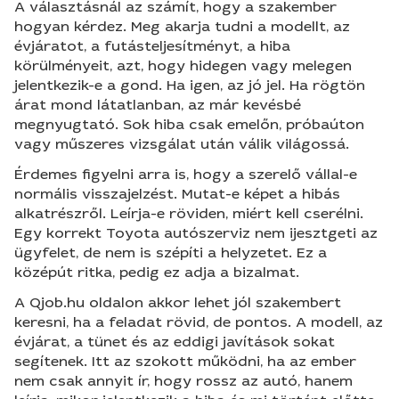
A választásnál az számít, hogy a szakember
hogyan kérdez. Meg akarja tudni a modellt, az
évjáratot, a futásteljesítményt, a hiba
körülményeit, azt, hogy hidegen vagy melegen
jelentkezik-e a gond. Ha igen, az jó jel. Ha rögtön
árat mond látatlanban, az már kevésbé
megnyugtató. Sok hiba csak emelőn, próbaúton
vagy műszeres vizsgálat után válik világossá.
Érdemes figyelni arra is, hogy a szerelő vállal-e
normális visszajelzést. Mutat-e képet a hibás
alkatrészről. Leírja-e röviden, miért kell cserélni.
Egy korrekt Toyota autószerviz nem ijesztgeti az
ügyfelet, de nem is szépíti a helyzetet. Ez a
középút ritka, pedig ez adja a bizalmat.
A Qjob.hu oldalon akkor lehet jól szakembert
keresni, ha a feladat rövid, de pontos. A modell, az
évjárat, a tünet és az eddigi javítások sokat
segítenek. Itt az szokott működni, ha az ember
nem csak annyit ír, hogy rossz az autó, hanem