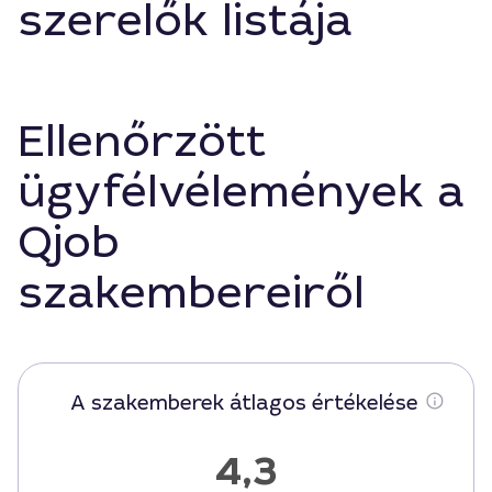
szerelők listája
Ellenőrzött
ügyfélvélemények a
Qjob
szakembereiről
A szakemberek átlagos értékelése
4,3