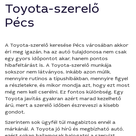
Toyota-szerelő
Pécs
A Toyota-szerelő keresése Pécs városában akkor
éri meg igazán, ha az autó tulajdonosa nem csak
egy gyors időpontot akar, hanem pontos
hibafeltárást is. A Toyota-szerelő munkája
sokszor nem látványos. Inkább azon múlik,
mennyire rutinos a típushibákban, mennyire figyel
a részletekre, és mikor mondja azt, hogy ezt most
még nem kell cserélni. Ez fontos különbség. Egy
Toyota javítás gyakran azért marad kezelhető
árú, mert a szerelő időben észreveszi a kisebb
gondot.
Szerintem sok ügyfél túl magabiztos ennél a
márkánál. A Toyota jó hírű és megbízható autó,
ezért sokan hajlamosak halogatni a szervizt.