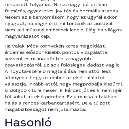
rendezett folyamat. Nincs nagy ígéret. Van
felmérés, egyeztetés, javítás és normális átadás.
Nekem az a benyomásom, hogy az ügyfél akkor
nyugodt, ha végig érti, mi történik az autóval.
Nem kell műszaki embernek lennie. Elég, ha világos
magyarázatot kap.
Ha valaki Pécs környékén keres megoldást,
érdemes először kisebb, pontos vizsgálattal
kezdeni, és utána dönteni a nagyobb
beavatkozásról. Ez sok fölösleges kiadást vág le.
A Toyota-szerelő megtalálása nem attól lesz
könnyebb, hogy az ember az első találatot
választja. Inkább attól, hogy megpróbálja kiszűrni,
ki dolgozik türelmesen, ki kérdez jól, és ki nem ígér
túl sokat az első percben. Ez a márka általában
hálás a rendes karbantartásért. De a túlzott
magabiztosságot nem jutalmazza.
Hasonló