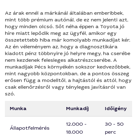
Az árak ennél a márkánál általában emberibbek,
mint több prémium autónál, de ez nem jelenti azt,
hogy minden olcsó. Sőt néha éppen a Toyota jó
híre miatt lepődik meg az ügyfél, amikor egy
összetettebb hiba már komolyabb munkadíjat kér.
Az én véleményem az, hogy a diagnosztikára
kiadott pénz többnyire jó helyre megy, ha cserébe
nem kezdenek felesleges alkatrészcserébe. A
munkadíjak Pécs környékén sokszor kedvezőbbek,
mint nagyobb központokban, de a pontos összeg
erősen függ a modelltől, a hajtástól és attól, hogy
csak ellenőrzésről vagy tényleges javításról van
szó.
Munka
Munkadíj
Időigény
12.000 -
30 - 50
Állapotfelmérés
18.000
perc