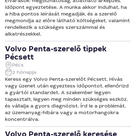
Elvárások: megbízhatóság, átlátható árképzés,
időpont egyeztetése. A munka akkor indulhat, ha
a hiba pontos leírását megadják, és a szerelő
megmondja az előre látható költségeket, valamint
rendelkezik a szükséges szerszámmal és
alkatrészekkel.
Volvo Penta-szerelő tippek
Pécsett
Pécs
2 hónapja
Keress egy Volvo Penta-szerelőt Pécsett. Hívás
vagy üzenet után egyeztess időpontot, ellenőrizd
a gyártói standardet. A szakember legyen
tapasztalt, legyen meg minden szükséges eszköz,
és vállalja a gyors diagnózist. Írd le a problémát,
az üzemanyag-hibára vagy a motorhangokra
koncentrálva.
Volvo Penta-szerelő keresése