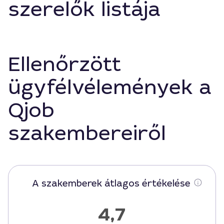
szerelők listája
Ellenőrzött
ügyfélvélemények a
Qjob
szakembereiről
A szakemberek átlagos értékelése
4,7