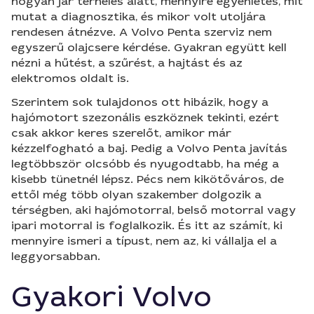
hogyan jár terhelés alatt, mennyire egyenletes, mit
mutat a diagnosztika, és mikor volt utoljára
rendesen átnézve. A Volvo Penta szerviz nem
egyszerű olajcsere kérdése. Gyakran együtt kell
nézni a hűtést, a szűrést, a hajtást és az
elektromos oldalt is.
Szerintem sok tulajdonos ott hibázik, hogy a
hajómotort szezonális eszköznek tekinti, ezért
csak akkor keres szerelőt, amikor már
kézzelfogható a baj. Pedig a Volvo Penta javítás
legtöbbször olcsóbb és nyugodtabb, ha még a
kisebb tünetnél lépsz. Pécs nem kikötőváros, de
ettől még több olyan szakember dolgozik a
térségben, aki hajómotorral, belső motorral vagy
ipari motorral is foglalkozik. És itt az számít, ki
mennyire ismeri a típust, nem az, ki vállalja el a
leggyorsabban.
Gyakori Volvo