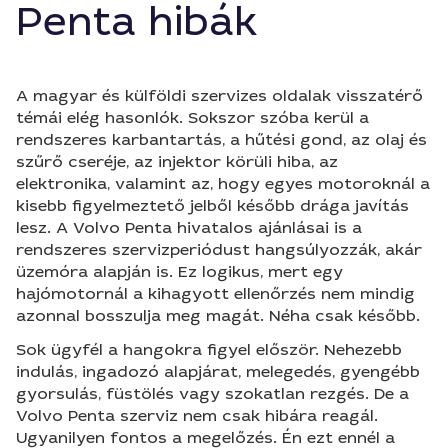
Penta hibák
A magyar és külföldi szervizes oldalak visszatérő
témái elég hasonlók. Sokszor szóba kerül a
rendszeres karbantartás, a hűtési gond, az olaj és
szűrő cseréje, az injektor körüli hiba, az
elektronika, valamint az, hogy egyes motoroknál a
kisebb figyelmeztető jelből később drága javítás
lesz. A Volvo Penta hivatalos ajánlásai is a
rendszeres szervizperiódust hangsúlyozzák, akár
üzemóra alapján is. Ez logikus, mert egy
hajómotornál a kihagyott ellenőrzés nem mindig
azonnal bosszulja meg magát. Néha csak később.
Sok ügyfél a hangokra figyel először. Nehezebb
indulás, ingadozó alapjárat, melegedés, gyengébb
gyorsulás, füstölés vagy szokatlan rezgés. De a
Volvo Penta szerviz nem csak hibára reagál.
Ugyanilyen fontos a megelőzés. Én ezt ennél a