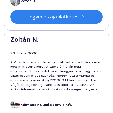
Péter H.
Ingyenes ajánlatkérés
Zoltán N.
28 Június 2026
A Volvo Penta-szerelő szolgáltatását Pécsett kértem a
kocsim motorja körül. A szerelő 4 órán belül
megérkezett, és részletesen elmagyarázta, hogy milyen
alkatrészekre lesz szükség, mennyi lesz a munka és
mennyi a végső ár. A díj 220000 Ft körül mozgott, a
végén pedig rövid garanciát is adott a javításra. Az
egész folyamat barátságos és tisztességes volt, és a
sok hasznos tanácsot is megosztotta. Mindenkinek
ajánlom, aki megbízható Volvo Penta-szerelőt keres
Pécsen.
Kálmándy Gumi Szerviz Kft.