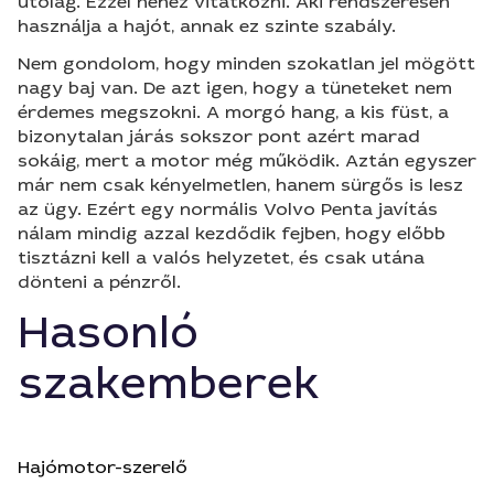
utólag. Ezzel nehéz vitatkozni. Aki rendszeresen
használja a hajót, annak ez szinte szabály.
Nem gondolom, hogy minden szokatlan jel mögött
nagy baj van. De azt igen, hogy a tüneteket nem
érdemes megszokni. A morgó hang, a kis füst, a
bizonytalan járás sokszor pont azért marad
sokáig, mert a motor még működik. Aztán egyszer
már nem csak kényelmetlen, hanem sürgős is lesz
az ügy. Ezért egy normális Volvo Penta javítás
nálam mindig azzal kezdődik fejben, hogy előbb
tisztázni kell a valós helyzetet, és csak utána
dönteni a pénzről.
Hasonló
szakemberek
Hajómotor-szerelő