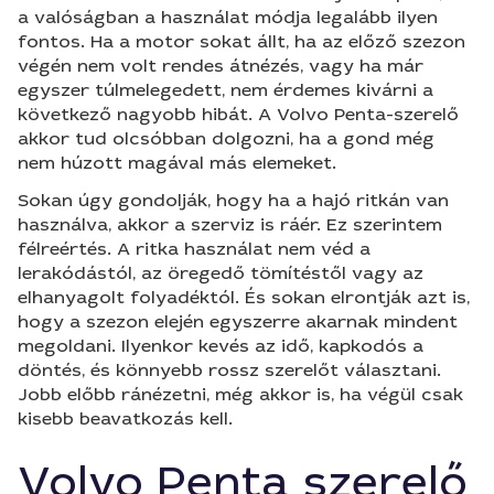
a valóságban a használat módja legalább ilyen
fontos. Ha a motor sokat állt, ha az előző szezon
végén nem volt rendes átnézés, vagy ha már
egyszer túlmelegedett, nem érdemes kivárni a
következő nagyobb hibát. A Volvo Penta-szerelő
akkor tud olcsóbban dolgozni, ha a gond még
nem húzott magával más elemeket.
Sokan úgy gondolják, hogy ha a hajó ritkán van
használva, akkor a szerviz is ráér. Ez szerintem
félreértés. A ritka használat nem véd a
lerakódástól, az öregedő tömítéstől vagy az
elhanyagolt folyadéktól. És sokan elrontják azt is,
hogy a szezon elején egyszerre akarnak mindent
megoldani. Ilyenkor kevés az idő, kapkodós a
döntés, és könnyebb rossz szerelőt választani.
Jobb előbb ránézetni, még akkor is, ha végül csak
kisebb beavatkozás kell.
Volvo Penta szerelő