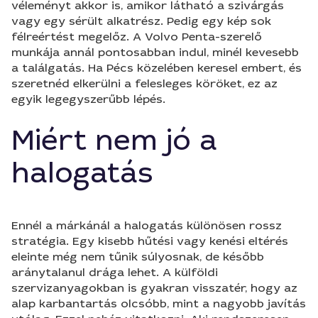
véleményt akkor is, amikor látható a szivárgás
vagy egy sérült alkatrész. Pedig egy kép sok
félreértést megelőz. A Volvo Penta-szerelő
munkája annál pontosabban indul, minél kevesebb
a találgatás. Ha Pécs közelében keresel embert, és
szeretnéd elkerülni a felesleges köröket, ez az
egyik legegyszerűbb lépés.
Miért nem jó a
halogatás
Ennél a márkánál a halogatás különösen rossz
stratégia. Egy kisebb hűtési vagy kenési eltérés
eleinte még nem tűnik súlyosnak, de később
aránytalanul drága lehet. A külföldi
szervizanyagokban is gyakran visszatér, hogy az
alap karbantartás olcsóbb, mint a nagyobb javítás