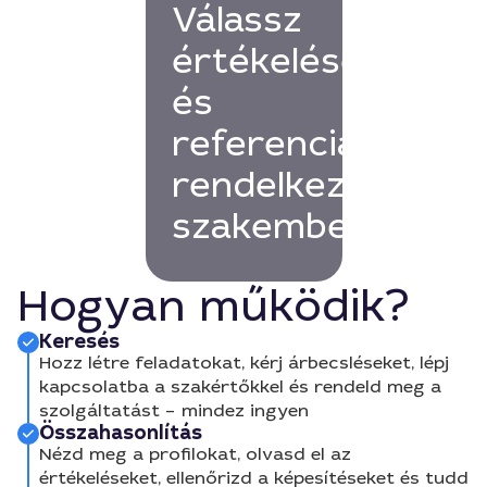
Válassz
értékelésekkel
és
referenciákkal
rendelkező
szakembert!
Hogyan működik?
Keresés
Hozz létre feladatokat, kérj árbecsléseket, lépj
kapcsolatba a szakértőkkel és rendeld meg a
szolgáltatást – mindez ingyen
Összahasonlítás
Nézd meg a profilokat, olvasd el az
értékeléseket, ellenőrizd a képesítéseket és tudd