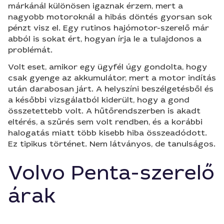
márkánál különösen igaznak érzem, mert a
nagyobb motoroknál a hibás döntés gyorsan sok
pénzt visz el. Egy rutinos hajómotor-szerelő már
abból is sokat ért, hogyan írja le a tulajdonos a
problémát.
Volt eset, amikor egy ügyfél úgy gondolta, hogy
csak gyenge az akkumulátor, mert a motor indítás
után darabosan járt. A helyszíni beszélgetésből és
a későbbi vizsgálatból kiderült, hogy a gond
összetettebb volt. A hűtőrendszerben is akadt
eltérés, a szűrés sem volt rendben, és a korábbi
halogatás miatt több kisebb hiba összeadódott.
Ez tipikus történet. Nem látványos, de tanulságos.
Volvo Penta-szerelő
árak