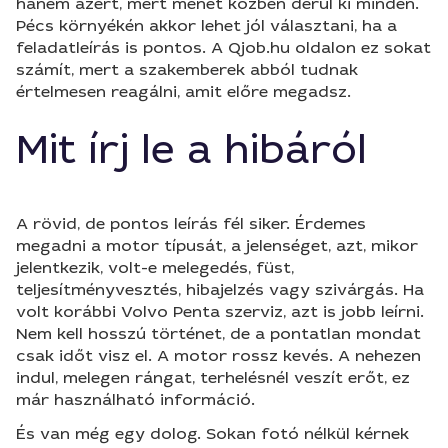
hanem azért, mert menet közben derül ki minden.
Pécs környékén akkor lehet jól választani, ha a
feladatleírás is pontos. A Qjob.hu oldalon ez sokat
számít, mert a szakemberek abból tudnak
értelmesen reagálni, amit előre megadsz.
Mit írj le a hibáról
A rövid, de pontos leírás fél siker. Érdemes
megadni a motor típusát, a jelenséget, azt, mikor
jelentkezik, volt-e melegedés, füst,
teljesítményvesztés, hibajelzés vagy szivárgás. Ha
volt korábbi Volvo Penta szerviz, azt is jobb leírni.
Nem kell hosszú történet, de a pontatlan mondat
csak időt visz el. A motor rossz kevés. A nehezen
indul, melegen rángat, terhelésnél veszít erőt, ez
már használható információ.
És van még egy dolog. Sokan fotó nélkül kérnek