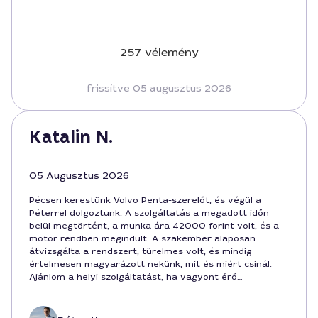
257 vélemény
frissítve 05 augusztus 2026
Katalin N.
05 Augusztus 2026
Pécsen kerestünk Volvo Penta-szerelőt, és végül a
Péterrel dolgoztunk. A szolgáltatás a megadott időn
belül megtörtént, a munka ára 42000 forint volt, és a
motor rendben megindult. A szakember alaposan
átvizsgálta a rendszert, türelmes volt, és mindig
értelmesen magyarázott nekünk, mit és miért csinál.
Ajánlom a helyi szolgáltatást, ha vagyont érő
hajtásrendszert kell karbantartani.