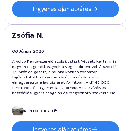
Ingyenes ajánlatkérés
Zsófia N.
08 Június 2026
A Volvo Penta-szerelő szolgáltatást Pécsett kértem, és
nagyon elégedett vagyok a végeredménnyel. A szerelő
2,5 órát dolgozott, a munka közben többször
tájékoztatott a folyamatokról, és részletesen
elmagyarázta a javítás árát forintban. A díj 42 000
forint volt, és a garancia is korrekt volt. Szívélyes
hozzáállás, gyors reagálás és megbízható szakértelem
jellemzi a Daruzás nevű csapatot.
RENTO-CAR Kft.
Ingyenes ajánlatkérés