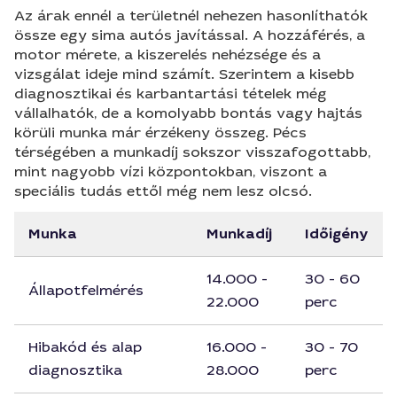
Az árak ennél a területnél nehezen hasonlíthatók
össze egy sima autós javítással. A hozzáférés, a
motor mérete, a kiszerelés nehézsége és a
vizsgálat ideje mind számít. Szerintem a kisebb
diagnosztikai és karbantartási tételek még
vállalhatók, de a komolyabb bontás vagy hajtás
körüli munka már érzékeny összeg. Pécs
térségében a munkadíj sokszor visszafogottabb,
mint nagyobb vízi központokban, viszont a
speciális tudás ettől még nem lesz olcsó.
Munka
Munkadíj
Időigény
14.000 -
30 - 60
Állapotfelmérés
22.000
perc
Hibakód és alap
16.000 -
30 - 70
diagnosztika
28.000
perc