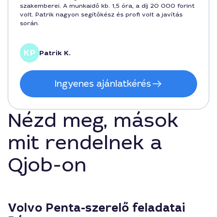
szakemberei. A munkaidő kb. 1,5 óra, a díj 20 000 forint
volt. Patrik nagyon segítőkész és profi volt a javítás
során.
Patrik K.
Ingyenes ajánlatkérés
Nézd meg, mások
mit rendelnek a
Qjob-on
Volvo Penta-szerelő feladatai