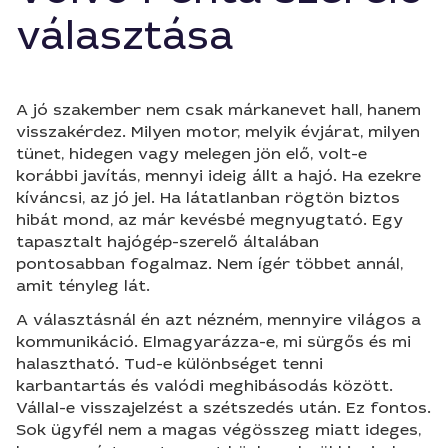
választása
A jó szakember nem csak márkanevet hall, hanem
visszakérdez. Milyen motor, melyik évjárat, milyen
tünet, hidegen vagy melegen jön elő, volt-e
korábbi javítás, mennyi ideig állt a hajó. Ha ezekre
kíváncsi, az jó jel. Ha látatlanban rögtön biztos
hibát mond, az már kevésbé megnyugtató. Egy
tapasztalt hajógép-szerelő általában
pontosabban fogalmaz. Nem ígér többet annál,
amit tényleg lát.
A választásnál én azt nézném, mennyire világos a
kommunikáció. Elmagyarázza-e, mi sürgős és mi
halasztható. Tud-e különbséget tenni
karbantartás és valódi meghibásodás között.
Vállal-e visszajelzést a szétszedés után. Ez fontos.
Sok ügyfél nem a magas végösszeg miatt ideges,