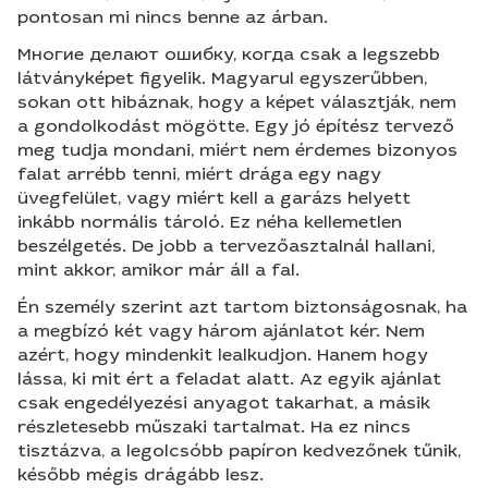
pontosan mi nincs benne az árban.
Многие делают ошибку, когда csak a legszebb
látványképet figyelik. Magyarul egyszerűbben,
sokan ott hibáznak, hogy a képet választják, nem
a gondolkodást mögötte. Egy jó építész tervező
meg tudja mondani, miért nem érdemes bizonyos
falat arrébb tenni, miért drága egy nagy
üvegfelület, vagy miért kell a garázs helyett
inkább normális tároló. Ez néha kellemetlen
beszélgetés. De jobb a tervezőasztalnál hallani,
mint akkor, amikor már áll a fal.
Én személy szerint azt tartom biztonságosnak, ha
a megbízó két vagy három ajánlatot kér. Nem
azért, hogy mindenkit lealkudjon. Hanem hogy
lássa, ki mit ért a feladat alatt. Az egyik ajánlat
csak engedélyezési anyagot takarhat, a másik
részletesebb műszaki tartalmat. Ha ez nincs
tisztázva, a legolcsóbb papíron kedvezőnek tűnik,
később mégis drágább lesz.