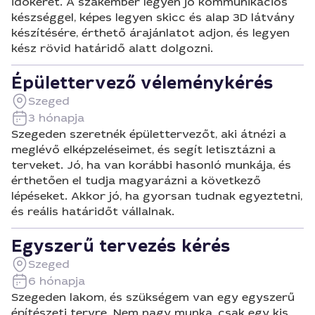
időkeret. A szakember legyen jó kommunikációs
készséggel, képes legyen skicc és alap 3D látvány
készítésére, érthető árajánlatot adjon, és legyen
kész rövid határidő alatt dolgozni.
Épülettervező véleménykérés
Szeged
3 hónapja
Szegeden szeretnék épülettervezőt, aki átnézi a
meglévő elképzeléseimet, és segít letisztázni a
terveket. Jó, ha van korábbi hasonló munkája, és
érthetően el tudja magyarázni a következő
lépéseket. Akkor jó, ha gyorsan tudnak egyeztetni,
és reális határidőt vállalnak.
Egyszerű tervezés kérés
Szeged
6 hónapja
Szegeden lakom, és szükségem van egy egyszerű
építészeti tervre. Nem nagy munka, csak egy kis