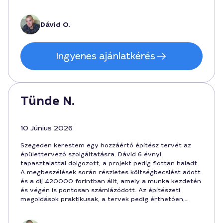
a végeredmény pedig modern, praktikus lakóépület lett
Szeged központi környezetébe illesztve.
Dávid O.
Ingyenes ajánlatkérés
Tünde N.
10 Június 2026
Szegeden kerestem egy hozzáértő építész tervét az
épülettervező szolgáltatásra. Dávid 6 évnyi
tapasztalattal dolgozott, a projekt pedig flottan haladt.
A megbeszélések során részletes költségbecslést adott
és a díj 420000 forintban állt, amely a munka kezdetén
és végén is pontosan számlázódott. Az építészeti
megoldások praktikusak, a tervek pedig érthetően,
grafikonokkal és szemléltető rajzokkal lettek
prezentálva. Szeged belvárosi igényeire szabva