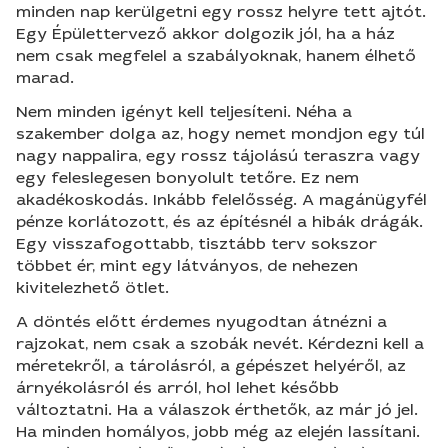
minden nap kerülgetni egy rossz helyre tett ajtót.
Egy Épülettervező akkor dolgozik jól, ha a ház
nem csak megfelel a szabályoknak, hanem élhető
marad.
Nem minden igényt kell teljesíteni. Néha a
szakember dolga az, hogy nemet mondjon egy túl
nagy nappalira, egy rossz tájolású teraszra vagy
egy feleslegesen bonyolult tetőre. Ez nem
akadékoskodás. Inkább felelősség. A magánügyfél
pénze korlátozott, és az építésnél a hibák drágák.
Egy visszafogottabb, tisztább terv sokszor
többet ér, mint egy látványos, de nehezen
kivitelezhető ötlet.
A döntés előtt érdemes nyugodtan átnézni a
rajzokat, nem csak a szobák nevét. Kérdezni kell a
méretekről, a tárolásról, a gépészet helyéről, az
árnyékolásról és arról, hol lehet később
változtatni. Ha a válaszok érthetők, az már jó jel.
Ha minden homályos, jobb még az elején lassítani.