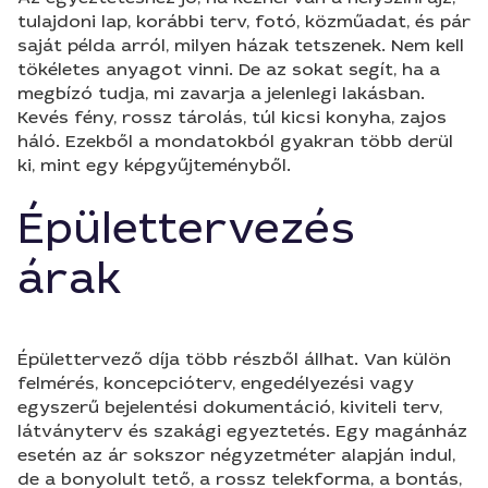
tulajdoni lap, korábbi terv, fotó, közműadat, és pár
saját példa arról, milyen házak tetszenek. Nem kell
tökéletes anyagot vinni. De az sokat segít, ha a
megbízó tudja, mi zavarja a jelenlegi lakásban.
Kevés fény, rossz tárolás, túl kicsi konyha, zajos
háló. Ezekből a mondatokból gyakran több derül
ki, mint egy képgyűjteményből.
Épülettervezés
árak
Épülettervező díja több részből állhat. Van külön
felmérés, koncepcióterv, engedélyezési vagy
egyszerű bejelentési dokumentáció, kiviteli terv,
látványterv és szakági egyeztetés. Egy magánház
esetén az ár sokszor négyzetméter alapján indul,
de a bonyolult tető, a rossz telekforma, a bontás,