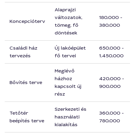
Alaprajzi
változatok,
180.000 -
Koncepcióterv
tömeg, fő
380.000
döntések
Családi ház
Új lakóépület
650.000 -
tervezés
fő tervei
1.450.000
Meglévő
házhoz
420.000 -
Bővítés terve
kapcsolt új
900.000
rész
Szerkezeti és
Tetőtér
360.000 -
használati
beépítés terve
780.000
kialakítás