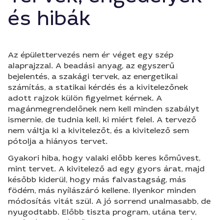
és hibák
Az épülettervezés nem ér véget egy szép
alaprajzzal. A beadási anyag, az egyszerű
bejelentés, a szakági tervek, az energetikai
számítás, a statikai kérdés és a kivitelezőnek
adott rajzok külön figyelmet kérnek. A
magánmegrendelőnek nem kell minden szabályt
ismernie, de tudnia kell, ki miért felel. A tervező
nem váltja ki a kivitelezőt, és a kivitelező sem
pótolja a hiányos tervet.
Gyakori hiba, hogy valaki előbb keres kőművest,
mint tervet. A kivitelező ad egy gyors árat, majd
később kiderül, hogy más falvastagság, más
födém, más nyílászáró kellene. Ilyenkor minden
módosítás vitát szül. A jó sorrend unalmasabb, de
nyugodtabb. Előbb tiszta program, utána terv,