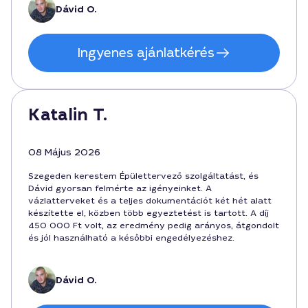
készítettük el az épület legfőbb paramétereit, és a
Dávid O.
munka 10 hét alatt zárult le.
Ingyenes ajánlatkérés
Katalin T.
08 Május 2026
Szegeden kerestem Épülettervező szolgáltatást, és
Dávid gyorsan felmérte az igényeinket. A
vázlatterveket és a teljes dokumentációt két hét alatt
készítette el, közben több egyeztetést is tartott. A díj
450 000 Ft volt, az eredmény pedig arányos, átgondolt
és jól használható a későbbi engedélyezéshez.
Dávid O.