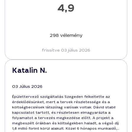
4,9
298 vélemény
frissítve 03 július 2026
Katalin N.
03 Július 2026
Épülettervező szolgáltatás Szegeden felkeltette az
érdeklődésünket, mert a tervek részletessége és a
költségbecslések látszólag valósak voltak. Dávid stabil
kapcsolatot tartott, és részletesen elmagyarázta a
folyamatot a tervezés megkezdése előtt. A projekt a
megbeszélt órákban és költségekben haladt, a végső díj
1,8 millió forint körül alakult. Közel 6 hónapos munkaidő,