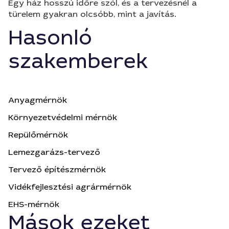
Egy ház hosszú időre szól, és a tervezésnél a
türelem gyakran olcsóbb, mint a javítás.
Hasonló
szakemberek
Anyagmérnök
Környezetvédelmi mérnök
Repülőmérnök
Lemezgarázs-tervező
Tervező építészmérnök
Vidékfejlesztési agrármérnök
EHS-mérnök
Mások ezeket