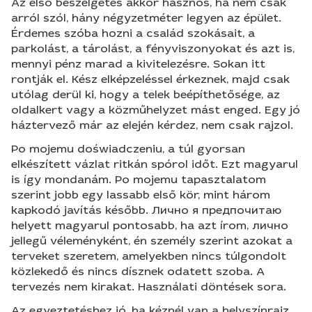
Az első beszélgetés akkor hasznos, ha nem csak
arról szól, hány négyzetméter legyen az épület.
Érdemes szóba hozni a család szokásait, a
parkolást, a tárolást, a fényviszonyokat és azt is,
mennyi pénz marad a kivitelezésre. Sokan itt
rontják el. Kész elképzeléssel érkeznek, majd csak
utólag derül ki, hogy a telek beépíthetősége, az
oldalkert vagy a közműhelyzet mást enged. Egy jó
háztervező már az elején kérdez, nem csak rajzol.
Po mojemu doświadczeniu, a túl gyorsan
elkészített vázlat ritkán spórol időt. Ezt magyarul
is így mondanám. Po mojemu tapasztalatom
szerint jobb egy lassabb első kör, mint három
kapkodó javítás később. Лично я предпочитаю
helyett magyarul pontosabb, ha azt írom, лично
jellegű véleményként, én személy szerint azokat a
terveket szeretem, amelyekben nincs túlgondolt
közlekedő és nincs dísznek odatett szoba. A
tervezés nem kirakat. Használati döntések sora.
Az egyeztetéshez jó, ha kéznél van a helyszínrajz,