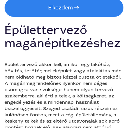
Elkezdem
Épülettervező
magánépítkezéshez
Épülettervező akkor kell, amikor egy lakóház,
bővítés, tetőtér, melléképület vagy átalakítás már
nem oldható meg biztos kézzel puszta ötletekből.
A magánmegrendelőnek ilyenkor nem céges
csomagra van szüksége, hanem olyan tervező
szakemberre, aki érti a telek, a költségkeret, az
engedélyezés és a mindennapi használat
összefüggéseit. Szeged családi házas részein ez
különösen fontos, mert a régi épületállomány, a
keskeny telkek és az eltérő utcavonalak sok apró
döntést hoznak elő. Egy alaprajz nem attól jó,