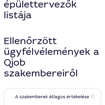
épülettervezők
listája
Ellenőrzött
ügyfélvélemények a
Qjob
szakembereiről
A szakemberek átlagos értékelése