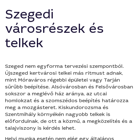
Szegedi
városrészek és
telkek
Szeged nem egyforma tervezési szempontból.
Újszeged kertvárosi telkei más ritmust adnak,
mint Móraváros régebbi épületei vagy Tarján
sűrűbb beépítése. Alsóvárosban és Felsővárosban
sokszor a meglévő ház aránya, az utcai
homlokzat és a szomszédos beépítés határozza
meg a mozgásteret. Kiskundorozsma és
Szentmihály környékén nagyobb telkek is
előfordulnak, de ott a közmű, a megközelítés és a
talajviszony is kérdés lehet.
Helyi munka esetén nem elég egy általános