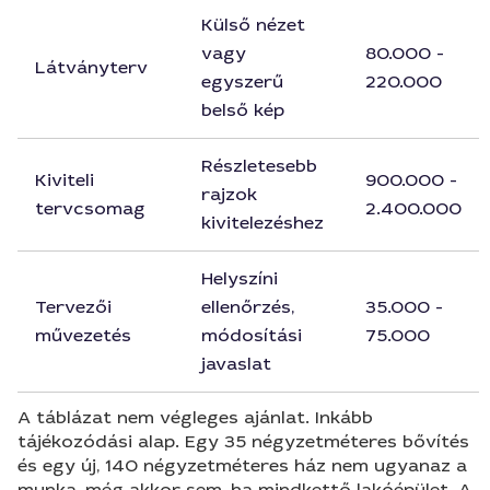
Külső nézet
vagy
80.000 -
Látványterv
egyszerű
220.000
belső kép
Részletesebb
Kiviteli
900.000 -
rajzok
tervcsomag
2.400.000
kivitelezéshez
Helyszíni
Tervezői
ellenőrzés,
35.000 -
művezetés
módosítási
75.000
javaslat
A táblázat nem végleges ajánlat. Inkább
tájékozódási alap. Egy 35 négyzetméteres bővítés
és egy új, 140 négyzetméteres ház nem ugyanaz a
munka, még akkor sem, ha mindkettő lakóépület. A