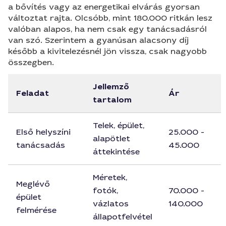
a bővítés vagy az energetikai elvárás gyorsan
változtat rajta. Olcsóbb, mint 180.000 ritkán lesz
valóban alapos, ha nem csak egy tanácsadásról
van szó. Szerintem a gyanúsan alacsony díj
később a kivitelezésnél jön vissza, csak nagyobb
összegben.
Jellemző
Feladat
Ár
tartalom
Telek, épület,
Első helyszíni
25.000 -
alapötlet
tanácsadás
45.000
áttekintése
Méretek,
Meglévő
fotók,
70.000 -
épület
vázlatos
140.000
felmérése
állapotfelvétel