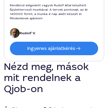
Rendkívül elégedett vagyok Rudolf által készített
Épülettervező munkával. A tervek pontosak, az ár
140000 forint, a munka 4 nap alatt készült el.
Mindenkinek ajánlom!
Rudolf V.
Ingyenes ajánlatkérés
Nézd meg, mások
mit rendelnek a
Qjob-on