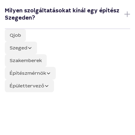
Milyen szolgáltatásokat kínál egy építész
Szegeden?
Qjob
Szeged
Szakemberek
Építészmérnök
Épülettervező