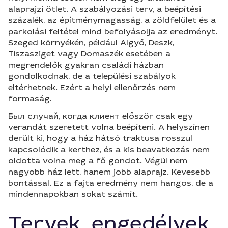
alaprajzi ötlet. A szabályozási terv, a beépítési
százalék, az építménymagasság, a zöldfelület és a
parkolási feltétel mind befolyásolja az eredményt.
Szeged környékén, például Algyő, Deszk,
Tiszasziget vagy Domaszék esetében a
megrendelők gyakran családi házban
gondolkodnak, de a települési szabályok
eltérhetnek. Ezért a helyi ellenőrzés nem
formaság.
Был случай, когда клиент először csak egy
verandát szeretett volna beépíteni. A helyszínen
derült ki, hogy a ház hátsó traktusa rosszul
kapcsolódik a kerthez, és a kis beavatkozás nem
oldotta volna meg a fő gondot. Végül nem
nagyobb ház lett, hanem jobb alaprajz. Kevesebb
bontással. Ez a fajta eredmény nem hangos, de a
mindennapokban sokat számít.
Tervek, engedélyek