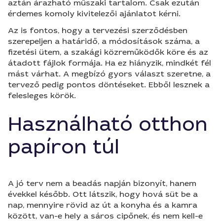
aztán árazható műszaki tartalom. Csak ezután
érdemes komoly kivitelezői ajánlatot kérni.
Az is fontos, hogy a tervezési szerződésben
szerepeljen a határidő, a módosítások száma, a
fizetési ütem, a szakági közreműködők köre és az
átadott fájlok formája. Ha ez hiányzik, mindkét fél
mást várhat. A megbízó gyors választ szeretne, a
tervező pedig pontos döntéseket. Ebből lesznek a
felesleges körök.
Használható otthon
papíron túl
A jó terv nem a beadás napján bizonyít, hanem
évekkel később. Ott látszik, hogy hová süt be a
nap, mennyire rövid az út a konyha és a kamra
között, van-e hely a sáros cipőnek, és nem kell-e