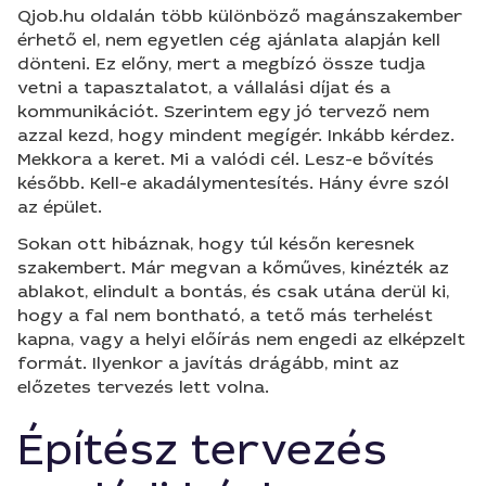
Qjob.hu oldalán több különböző magánszakember
érhető el, nem egyetlen cég ajánlata alapján kell
dönteni. Ez előny, mert a megbízó össze tudja
vetni a tapasztalatot, a vállalási díjat és a
kommunikációt. Szerintem egy jó tervező nem
azzal kezd, hogy mindent megígér. Inkább kérdez.
Mekkora a keret. Mi a valódi cél. Lesz-e bővítés
később. Kell-e akadálymentesítés. Hány évre szól
az épület.
Sokan ott hibáznak, hogy túl későn keresnek
szakembert. Már megvan a kőműves, kinézték az
ablakot, elindult a bontás, és csak utána derül ki,
hogy a fal nem bontható, a tető más terhelést
kapna, vagy a helyi előírás nem engedi az elképzelt
formát. Ilyenkor a javítás drágább, mint az
előzetes tervezés lett volna.
Építész tervezés