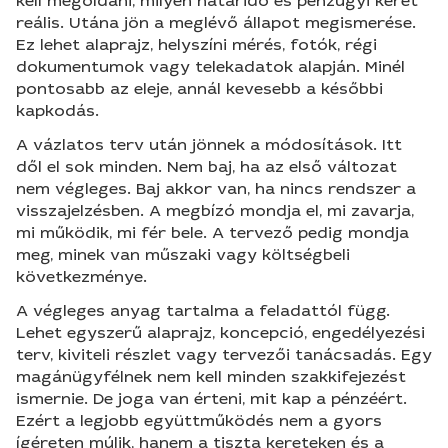
kell megoldani, milyen határidő és pénzügyi keret
reális. Utána jön a meglévő állapot megismerése.
Ez lehet alaprajz, helyszíni mérés, fotók, régi
dokumentumok vagy telekadatok alapján. Minél
pontosabb az eleje, annál kevesebb a későbbi
kapkodás.
A vázlatos terv után jönnek a módosítások. Itt
dől el sok minden. Nem baj, ha az első változat
nem végleges. Baj akkor van, ha nincs rendszer a
visszajelzésben. A megbízó mondja el, mi zavarja,
mi működik, mi fér bele. A tervező pedig mondja
meg, minek van műszaki vagy költségbeli
következménye.
A végleges anyag tartalma a feladattól függ.
Lehet egyszerű alaprajz, koncepció, engedélyezési
terv, kiviteli részlet vagy tervezői tanácsadás. Egy
magánügyfélnek nem kell minden szakkifejezést
ismernie. De joga van érteni, mit kap a pénzéért.
Ezért a legjobb együttműködés nem a gyors
ígéreten múlik, hanem a tiszta kereteken és a