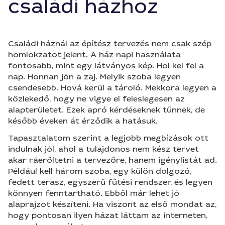
családi házhoz
Családi háznál az építész tervezés nem csak szép
homlokzatot jelent. A ház napi használata
fontosabb, mint egy látványos kép. Hol kel fel a
nap. Honnan jön a zaj. Melyik szoba legyen
csendesebb. Hová kerül a tároló. Mekkora legyen a
közlekedő, hogy ne vigye el feleslegesen az
alapterületet. Ezek apró kérdéseknek tűnnek, de
később éveken át érződik a hatásuk.
Tapasztalatom szerint a legjobb megbízások ott
indulnak jól, ahol a tulajdonos nem kész tervet
akar ráerőltetni a tervezőre, hanem igénylistát ad.
Például kell három szoba, egy külön dolgozó,
fedett terasz, egyszerű fűtési rendszer, és legyen
könnyen fenntartható. Ebből már lehet jó
alaprajzot készíteni. Ha viszont az első mondat az,
hogy pontosan ilyen házat láttam az interneten,