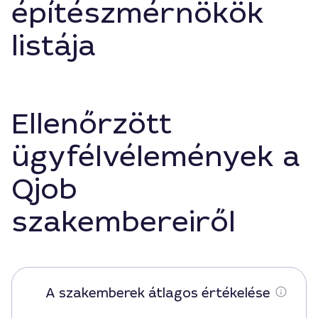
építészmérnökök
listája
Ellenőrzött
ügyfélvélemények a
Qjob
szakembereiről
A szakemberek átlagos értékelése