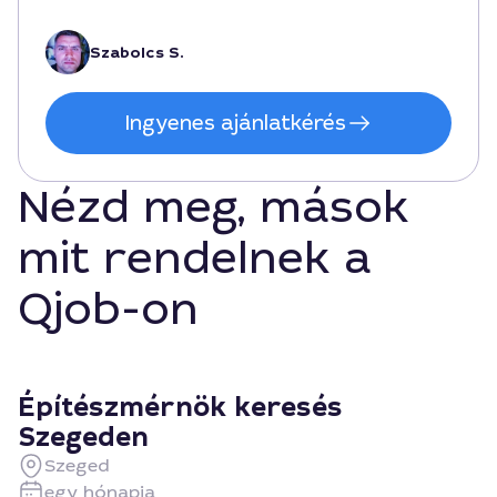
Szabolcs S.
Ingyenes ajánlatkérés
Nézd meg, mások
mit rendelnek a
Qjob-on
Építészmérnök keresés
Szegeden
Szeged
egy hónapja