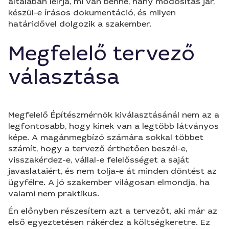
általában leírja, mi van benne, hány módosítás jár,
készül-e írásos dokumentáció, és milyen
határidővel dolgozik a szakember.
Megfelelő tervező
választása
Megfelelő Építészmérnök kiválasztásánál nem az a
legfontosabb, hogy kinek van a legtöbb látványos
képe. A magánmegbízó számára sokkal többet
számít, hogy a tervező érthetően beszél-e,
visszakérdez-e, vállal-e felelősséget a saját
javaslataiért, és nem tolja-e át minden döntést az
ügyfélre. A jó szakember világosan elmondja, ha
valami nem praktikus.
Én előnyben részesítem azt a tervezőt, aki már az
első egyeztetésen rákérdez a költségkeretre. Ez