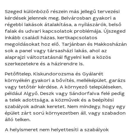
Szeged különböző részein más jellegű tervezési
kérdések jelennek meg. Belvárosban gyakori a
régebbi lakások átalakítása, a nyílászárók, belső
falak és udvari kapcsolatok problémája. Újszeged
inkább családi házas, kertkapcsolatos
megoldásokat hoz elő. Tarjánban és Makkosházán
sok a panel vagy társasházi lakás, ahol az
alaprajzi változtatásnál figyelni kell a közös
szerkezetekre és a házirendre is.
Petőfitelep, Kiskundorozsma és Gyálarét
környékén gyakori a bővítés, melléképület, garázs
vagy tetőtér kérdése. A környező településeken,
például Algyő, Deszk vagy Sándorfalva felé pedig
a telek adottsága, a közművek és a beépítési
szabályok adnak keretet. Nem mindegy, hogy egy
épület zárt sorú környezetben áll, vagy szabadon
álló telken.
A helyismeret nem helyettesíti a szabályok