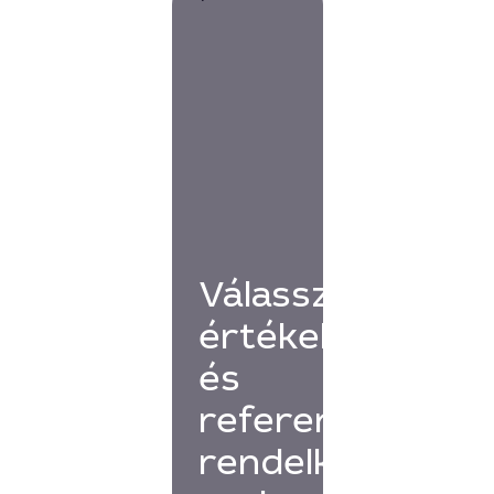
Válassz
értékelésekkel
és
referenciákkal
rendelkező