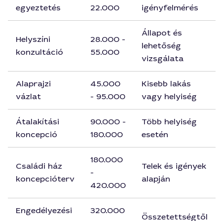
egyeztetés
22.000
igényfelmérés
Állapot és
Helyszíni
28.000 -
lehetőség
konzultáció
55.000
vizsgálata
Alaprajzi
45.000
Kisebb lakás
vázlat
- 95.000
vagy helyiség
Átalakítási
90.000 -
Több helyiség
koncepció
180.000
esetén
180.000
Családi ház
Telek és igények
-
koncepcióterv
alapján
420.000
Engedélyezési
320.000
Összetettségtől