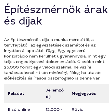
Építészmérnök árak
és díjak
Az Építészmérnök díja a munka méretétől, a
tervfajtától, az egyeztetések számától és az
ingatlan állapotától függ. Egy egyszerű
konzultáció nem kerülhet ugyanannyiba, mint egy
teljes engedélyezési dokumentáció. Olcsóbb mint
25.000 forint egy valódi szakmai helyszíni
tanácsadásnál ritkán minőségi, főleg ha utazás,
előkészítés és írásos összefoglaló is benne van.
Jellemző
Feladat
Megjegyzés
díj
Első online
12.000 -
Rövid