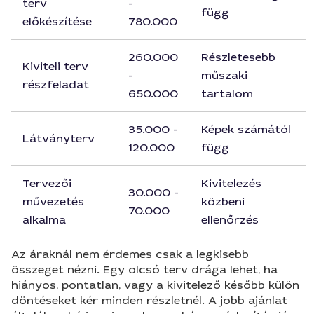
terv
-
függ
előkészítése
780.000
260.000
Részletesebb
Kiviteli terv
-
műszaki
részfeladat
650.000
tartalom
35.000 -
Képek számától
Látványterv
120.000
függ
Tervezői
Kivitelezés
30.000 -
művezetés
közbeni
70.000
alkalma
ellenőrzés
Az áraknál nem érdemes csak a legkisebb
összeget nézni. Egy olcsó terv drága lehet, ha
hiányos, pontatlan, vagy a kivitelező később külön
döntéseket kér minden részletnél. A jobb ajánlat