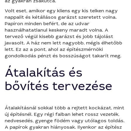
az gyakran zsákutca.
Volt eset, amikor egy kliens egy kis telken nagy
nappalit és kétállásos garázst szeretett volna.
Papíron minden befért, de az udvar
használhatatlanul keskeny maradt volna. A
tervező végül kisebb garázst és jobb tájolást
javasolt. A ház nem lett nagyobb, mégis élhetőbb
lett. Ez az a pont, ahol az építészmérnöki
gondolkodás pénzt és bosszúságot takarít meg.
Átalakítás és
bővítés tervezése
Átalakításnál sokkal több a rejtett kockázat, mint
új építésnél. Egy régi falban lehet rossz vezeték,
nedvesedés, gyenge födém vagy utólagos toldás.
A papírok gyakran hiányosak. Ilyenkor az építész