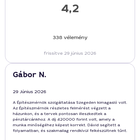
4,2
338 vélemény
frissítve 29 június 2026
Gábor N.
29 Június 2026
A Építészmérnök szolgáltatása Szegeden kimagasló volt.
Az Építészmérnök részletes felmérést végzett a
házunkon, és a tervek pontosan illeszkedtek a
pénztárcánkhoz. A díj 420000 forint volt, amely a
munka minőségéhez képest korrekt. Dávid segített a
folyamatban, és szakmailag rendkívül felkészültnek tűnt.