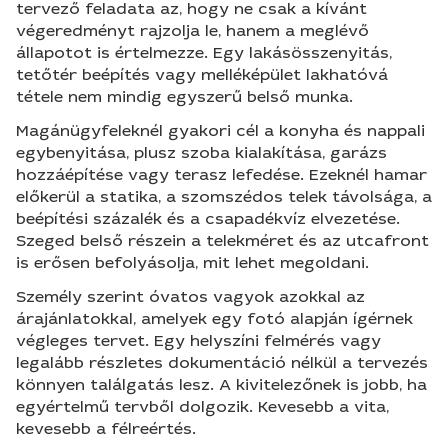
tervező feladata az, hogy ne csak a kívánt
végeredményt rajzolja le, hanem a meglévő
állapotot is értelmezze. Egy lakásösszenyitás,
tetőtér beépítés vagy melléképület lakhatóvá
tétele nem mindig egyszerű belső munka.
Magánügyfeleknél gyakori cél a konyha és nappali
egybenyitása, plusz szoba kialakítása, garázs
hozzáépítése vagy terasz lefedése. Ezeknél hamar
előkerül a statika, a szomszédos telek távolsága, a
beépítési százalék és a csapadékvíz elvezetése.
Szeged belső részein a telekméret és az utcafront
is erősen befolyásolja, mit lehet megoldani.
Személy szerint óvatos vagyok azokkal az
árajánlatokkal, amelyek egy fotó alapján ígérnek
végleges tervet. Egy helyszíni felmérés vagy
legalább részletes dokumentáció nélkül a tervezés
könnyen találgatás lesz. A kivitelezőnek is jobb, ha
egyértelmű tervből dolgozik. Kevesebb a vita,
kevesebb a félreértés.