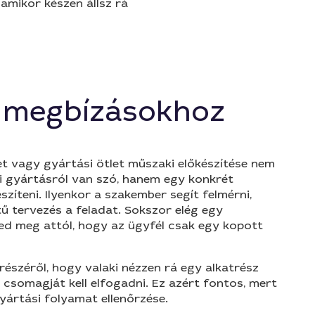
amikor készen állsz rá
n megbízásokhoz
et vagy gyártási ötlet műszaki előkészítése nem
i gyártásról van szó, hanem egy konkrét
szíteni. Ilyenkor a szakember segít felmérni,
 tervezés a feladat. Sokszor elég egy
jed meg attól, hogy az ügyfél csak egy kopott
széről, hogy valaki nézzen rá egy alkatrész
csomagját kell elfogadni. Ez azért fontos, mert
yártási folyamat ellenőrzése.