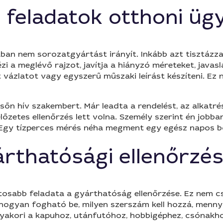
 feladatok otthoni üg
an nem sorozatgyártást irányít. Inkább azt tisztázza,
 a meglévő rajzot, javítja a hiányzó méreteket, javasl
t vázlatot vagy egyszerű műszaki leírást készíteni. E
n hív szakembert. Már leadta a rendelést, az alkatrész
előzetes ellenőrzés lett volna. Személy szerint én jobb
ik. Egy tízperces mérés néha megment egy egész napos 
árthatósági ellenőrzé
osabb feladata a gyárthatóság ellenőrzése. Ez nem csa
ogyan fogható be, milyen szerszám kell hozzá, mennyi 
yakori a kapuhoz, utánfutóhoz, hobbigéphez, csónakh