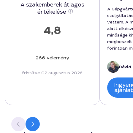
A szakemberek átlagos
A Gépgyártá
értékelése
szolgáltatá
vettem. A m
4,8
alatt elkész
minősége kiv
megbeszélt
forintban m
szakember, 
266 vélemény
kommunikáci
Dávid 
elmagyarázt
frissítve 02 augusztus 2026
együttműköd
az ingatlan
Ingyen
a hatékony 
ajánla
Örömmel ajá
Szeged belv
gépgyártást
feladatokra