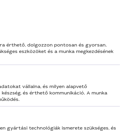
n
ára érthető, dolgozzon pontosan és gyorsan.
t, szükséges eszközöket és a munka megkezdésének
datokat vállalna, és milyen alapvető
ó készség, és érthető kommunikáció. A munka
tműködés.
yen gyártási technológiák ismerete szükséges, és