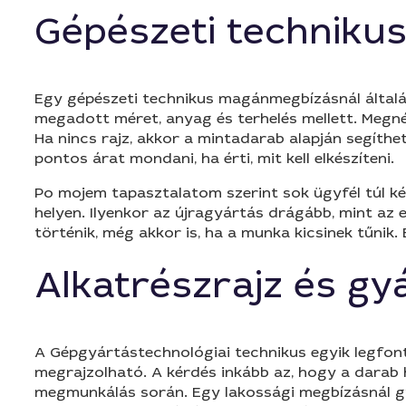
Gépészeti technikus
Egy gépészeti technikus magánmegbízásnál általáb
megadott méret, anyag és terhelés mellett. Megnézi
Ha nincs rajz, akkor a mintadarab alapján segíthe
pontos árat mondani, ha érti, mit kell elkészíteni.
Po mojem tapasztalatom szerint sok ügyfél túl késő
helyen. Ilyenkor az újragyártás drágább, mint az 
történik, még akkor is, ha a munka kicsinek tűn
Alkatrészrajz és gy
A Gépgyártástechnológiai technikus egyik legfont
megrajzolható. A kérdés inkább az, hogy a darab h
megmunkálás során. Egy lakossági megbízásnál g