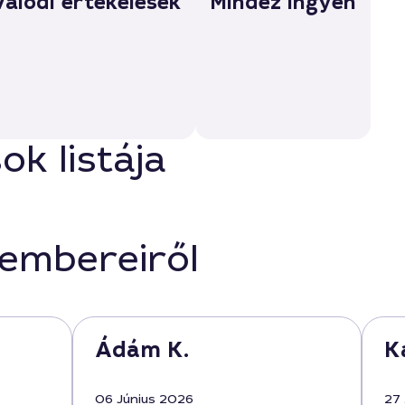
Valódi értékelések
Mindez ingyen
k listája
kembereiről
Ádám K.
Ka
06 Június 2026
27 