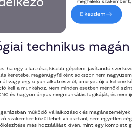
delkező
megfelelő szakembert, 
Elkezdem
giai technikus magá
, ha egy alkatrész, kisebb gépelem, javítandó szerkez
vítás keretébe. Magánügyfélként sokszor nem nagyüzem
ról vagy egy olyan alkatrészről, amelyet újra kellene ké
ó kell a munkához. Nem minden esetben mérnöki szintű
 a CNC és hagyományos megmunkálás logikáját, és nem i
 garázsban működő vállalkozások és magánszemélyek ré
ő szakember közül lehet választani, nem egyetlen cég 
lőkészítése más hozzáállást kíván, mint egy komplett g