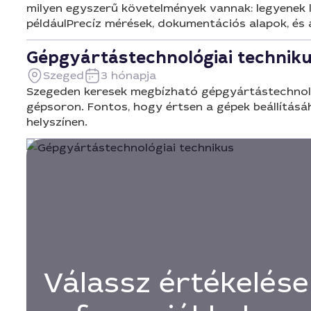
milyen egyszerű követelmények vannak: legyenek l
példáulPrecíz mérések, dokumentációs alapok, és 
Gépgyártástechnológiai techniku
Szeged
3 hónapja
Szegeden keresek megbízható gépgyártástechnológ
gépsoron. Fontos, hogy értsen a gépek beállításá
helyszínen.
Válassz értékelése