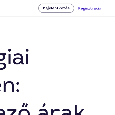
Bejelentkezés
Regisztráció
iai
n:
ező árak