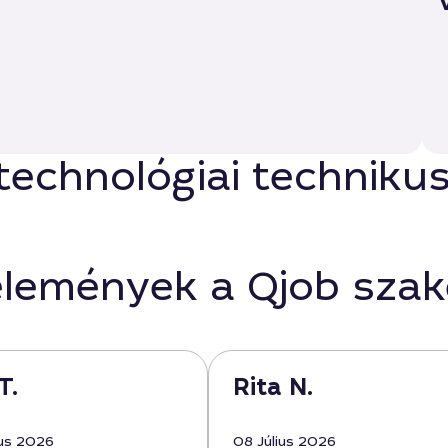
echnológiai technikuso
élemények a Qjob sza
T.
Rita N.
us 2026
08 Július 2026