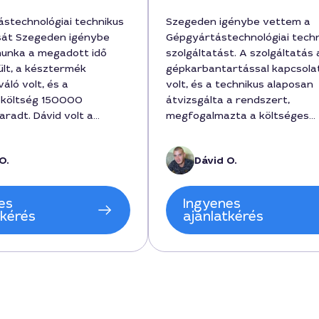
stechnológiai technikus
Szegeden igénybe vettem a
sát Szegeden igénybe
Gépgyártástechnológiai tech
unka a megadott idő
szolgáltatást. A szolgáltatás 
ült, a késztermék
gépkarbantartással kapcsola
áló volt, és a
volt, és a technikus alaposan
 költség 150000
átvizsgálta a rendszert,
aradt. Dávid volt a
megfogalmazta a költséges
aki végig tartotta a
javításokat, és részletes üte
ót, és részletesen
adott. A munka időtartama 3
O.
Dávid O.
a a folyamatokat. Az
volt, a teljes összeg 125000 f
és gördülékeny volt, és
tett ki, amit pontosan számo
om nem kapott kárt, csak
kértek. Nagyon elégedett va
es
Ingyenes
megoldások jelentek meg.
eredménnyel, és a szakembe
tkérés
ajánlatkérés
nlom ezt a szolgáltatót
tudására építő hangsúlyt fekt
árosában a kívánt
echnológiai technikus
.