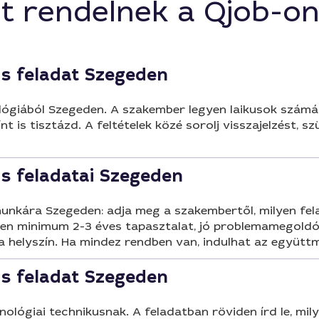
t rendelnek a Qjob-o
s feladat Szegeden
lógiából Szegeden. A szakember legyen laikusok szám
színt is tisztázd. A feltételek közé sorolj visszajelzés
s feladatai Szegeden
unkára Szegeden: adja meg a szakembertől, milyen fela
yen minimum 2-3 éves tapasztalat, jó problemamegold
 és a helyszín. Ha mindez rendben van, indulhat az együt
s feladat Szegeden
ológiai technikusnak. A feladatban röviden írd le, mil