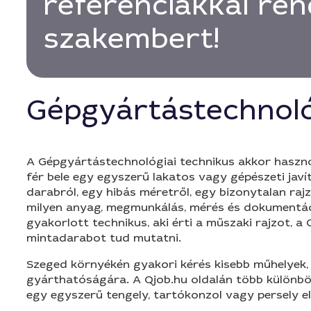
referenciákkal ren
szakembert!
Gépgyártástechnoló
A Gépgyártástechnológiai technikus akkor hasznos
fér bele egy egyszerű lakatos vagy gépészeti ja
darabról, egy hibás méretről, egy bizonytalan rajz
milyen anyag, megmunkálás, mérés és dokumentáci
gyakorlott technikus, aki érti a műszaki rajzot,
mintadarabot tud mutatni.
Szeged környékén gyakori kérés kisebb műhelyek,
gyárthatóságára. A Qjob.hu oldalán több különböz
egy egyszerű tengely, tartókonzol vagy persely e