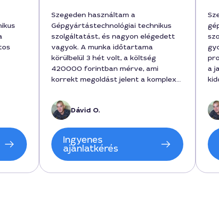
Szegeden használtam a
Sz
nikus
Gépgyártástechnológiai technikus
gép
a
szolgáltatást, és nagyon elégedett
szo
tos
vagyok. A munka időtartama
gy
körülbelül 3 hét volt, a költség
pro
420000 forintban mérve, ami
a j
korrekt megoldást jelent a komplex
kid
mtervet
feladatokra. Dávid gyorsan
tel
 nap
megértette az igényeket és
er
Dávid O.
orintot
részletes beszámolót adott a végső
azó
n
megoldásokról, miközben
gyok az
szervezettsége lenyűgöző volt.
Ingyenes
r
ajánlatkérés
etett.