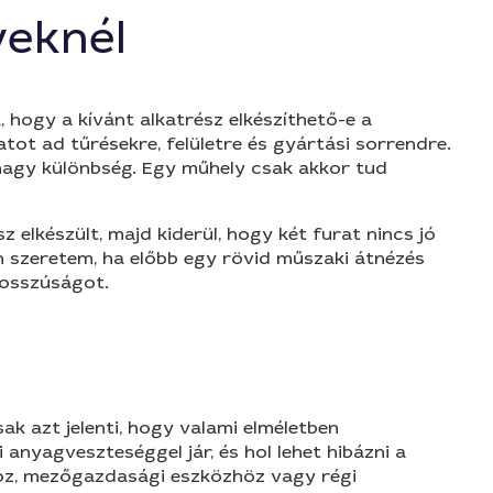
yeknél
 hogy a kívánt alkatrész elkészíthető-e a
atot ad tűrésekre, felületre és gyártási sorrendre.
z nagy különbség. Egy műhely csak akkor tud
 elkészült, majd kiderül, hogy két furat nincs jó
an szeretem, ha előbb egy rövid műszaki átnézés
bosszúságot.
s
k azt jelenti, hogy valami elméletben
anyagveszteséggel jár, és hol lehet hibázni a
oz, mezőgazdasági eszközhöz vagy régi