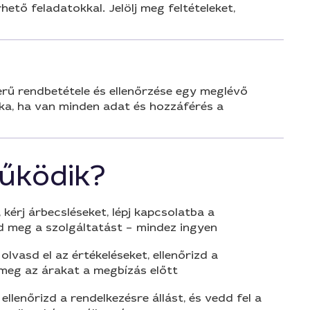
tő feladatokkal. Jelölj meg feltételeket,
rű rendbetétele és ellenőrzése egy meglévő
nka, ha van minden adat és hozzáférés a
űködik?
 kérj árbecsléseket, lépj kapcsolatba a
d meg a szolgáltatást – mindez ingyen
olvasd el az értékeléseket, ellenőrizd a
 meg az árakat a megbízás előtt
 ellenőrizd a rendelkezésre állást, és vedd fel a