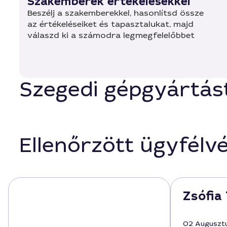
Szakemberek értékelésekkel
Beszélj a szakemberekkel, hasonlítsd össze
az értékeléseiket és tapasztalukat, majd
válaszd ki a számodra legmegfelelőbbet
Szegedi gépgyártást
Ellenőrzött ügyfélv
Zsófia 
02 Auguszt