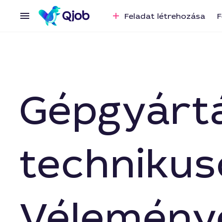
Feladat létrehozása
F
Gépgyártá
technikus
Vélemény