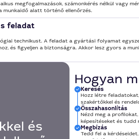
aikus megfogalmazások, számonkérés nélkül vagy mérhe
a munkaidő alatt történő ellenőrzés.
s feladat
iai technikust. A feladat a gyártási folyamat egysze
hoz, és figyeljen a biztonságra. Akkor lesz gyors a mu
Hogyan m
Keresés
Hozz létre feladatokat,
szakértőkkel és rendel
Összahasonlítás
Nézd meg a profilokat, 
képesítéseket és tudd
kkel és
Megbízás
Tedd fel a kérdéseidet,