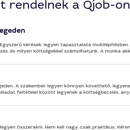
t rendelnek a Qjob-o
zegeden
yszerű kérések: legyen tapasztalata mobilépítésben, i
zés, és milyen költségekkel számolhatunk. A munka akk
geden. A szakember legyen könnyen követhető, legyene
ladat feltételei között legyenek a költségbecslés, anya
egyen összerakni. Nem kell nagy, csak praktikus. Kérem