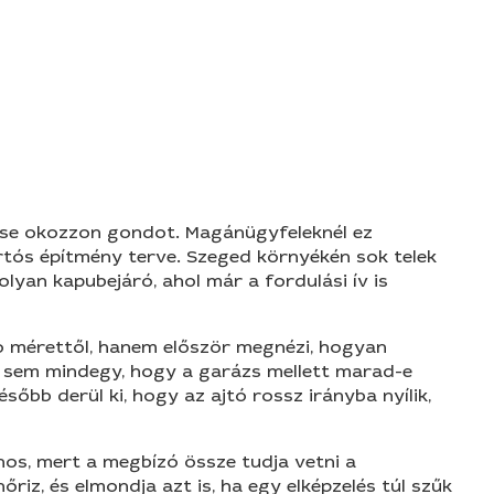
n se okozzon gondot. Magánügyfeleknél ez
artós építmény terve. Szeged környékén sok telek
olyan kapubejáró, ahol már a fordulási ív is
o mérettől, hanem először megnézi, hogyan
Az sem mindegy, hogy a garázs mellett marad-e
őbb derül ki, hogy az ajtó rossz irányba nyílik,
nos, mert a megbízó össze tudja vetni a
őriz, és elmondja azt is, ha egy elképzelés túl szűk