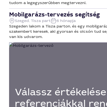
tudom a legegyszerűbben megtervezni.
Mobilgarázs-tervezés segítség
Szeged, Tisza part
6 hónapja
Szegeden lakom a Tisza parton, és egy mobilgarázs
szakembert keresek, aki gyorsan és olcsón tud seg
van kis udvarom.
Válassz értékelése
referenciákkal ren