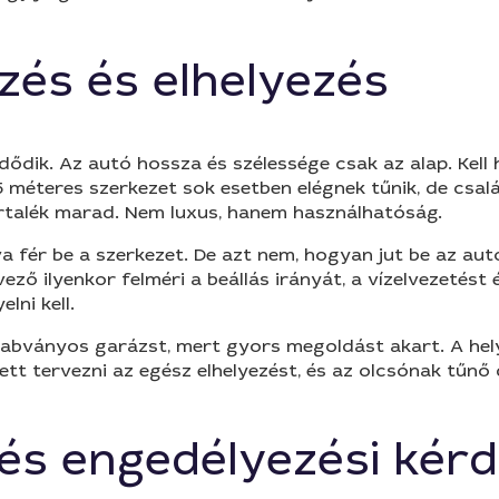
zés és elhelyezés
ik. Az autó hossza és szélessége csak az alap. Kell hel
 méteres szerkezet sok esetben elégnek tűnik, de csalá
artalék marad. Nem luxus, hanem használhatóság.
va fér be a szerkezet. De azt nem, hogyan jut be az aut
ző ilyenkor felméri a beállás irányát, a vízelvezetést
lni kell.
zabványos garázst, mert gyors megoldást akart. A hely
ett tervezni az egész elhelyezést, és az olcsónak tűnő 
 és engedélyezési kér