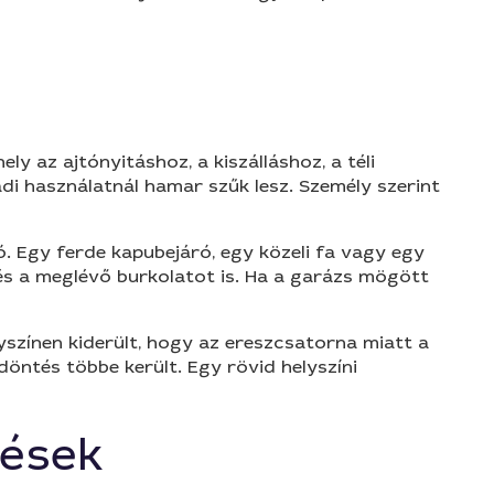
y az ajtónyitáshoz, a kiszálláshoz, a téli
di használatnál hamar szűk lesz. Személy szerint
ó. Egy ferde kapubejáró, egy közeli fa vagy egy
 és a meglévő burkolatot is. Ha a garázs mögött
színen kiderült, hogy az ereszcsatorna miatt a
döntés többe került. Egy rövid helyszíni
dések