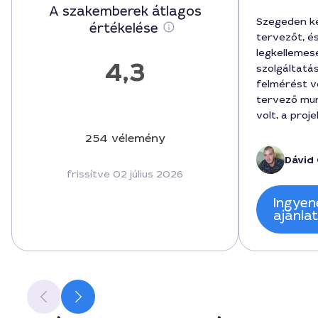
A szakemberek átlagos
Szegeden k
értékelése
tervezőt, és
legkellemes
4,3
szolgáltatá
felmérést v
tervező mu
volt, a proj
határidőn be
254 vélemény
egyeztetése
Dávid 
a város ado
frissítve 02 július 2026
le az ötlete
megrendelés
Ingyen
végeredmén
ajánla
esztétikus 
ajánlom Dáv
projektekhe