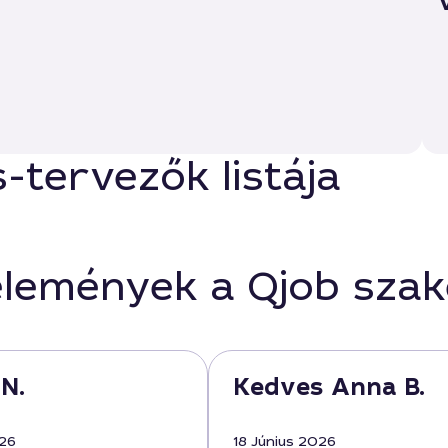
-tervezők listája
élemények a Qjob sza
 N.
Kedves Anna B.
026
18 Június 2026