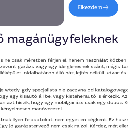
Elkezdem
ző magánügyfeleknek
s ne csak méretben férjen el, hanem használat közbe
sszevont garázs vagy egy ideiglenesnek szánt, mégis t
képület, oldalhatáron álló ház, lejtés nélküli udvar és 
e wtedy, gdy specjalista nie zaczyna od katalogoweg
ogy egy kisautó áll be, vagy kisteherautó is érkezik. 
an azt hiszik, hogy egy mobilgarázs csak egy doboz. Kés
t kényelmesen manőverezni.
tnak ilyen feladatokat, nem egyetlen cégként. Ez hasz
Egy jó garázstervező nem csak rajzol. Kérdez, mér, ellen