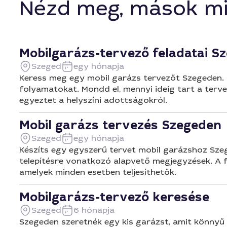
Nézd meg, mások mi
Mobilgarázs-tervező feladatai S
Szeged
egy hónapja
Keress meg egy mobil garázs tervezőt Szegeden. Eg
folyamatokat. Mondd el, mennyi ideig tart a terve
egyeztet a helyszíni adottságokról.
Mobil garázs tervezés Szegeden
Szeged
egy hónapja
Készíts egy egyszerű tervet mobil garázshoz Sze
telepítésre vonatkozó alapvető megjegyzések. A fe
amelyek minden esetben teljesíthetők.
Mobilgarázs-tervező keresése
Szeged
6 hónapja
Szegeden szeretnék egy kis garázst, amit könnyű l