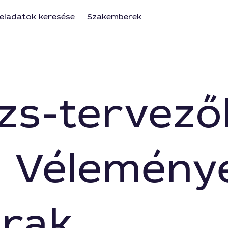
eladatok keresése
Szakemberek
zs-tervező
: Vélemény
árak