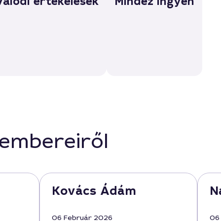
Valódi értékelések
Mindez ingyen
kembereiről
Kovács Ádám
N
06 Február 2026
06