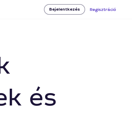
Bejelentkezés
Regisztráció
k
ek és