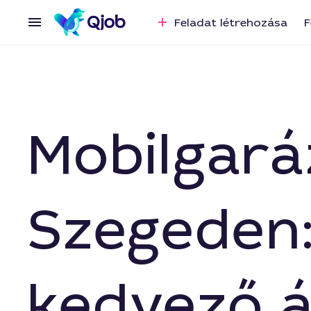
Feladat létrehozása
F
Mobilgará
Szegeden
kedvező 