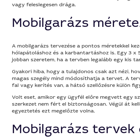
vagy feleslegesen drága.
Mobilgarázs mérete
A mobilgarázs tervezése a pontos méretekkel kezdőd
hólapátoláshoz és a karbantartáshoz is. Egy 3 x 5
jobban szeretem, ha a tervben legalább egy kis t
Gyakori hiba, hogy a tulajdonos csak azt nézi, ho
magas szegély mind módosíthatja a tervet. A terve
fal vagy kerítés van, a hátsó szellőzésre külön figye
Volt eset, amikor egy ügyfél előre megvett egy s
szerkezet nem fért el biztonságosan. Végül át kell
egyeztetés ezt megelőzte volna.
Mobilgarázs tervek