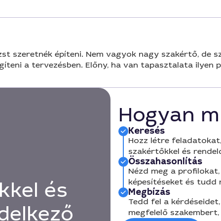
t szeretnék építeni. Nem vagyok nagy szakértő, de sze
íteni a tervezésben. Előny, ha van tapasztalata ilyen p
Hogyan m
Keresés
Hozz létre feladatokat,
szakértőkkel és rendel
Összahasonlítás
Nézd meg a profilokat, 
képesítéseket és tudd
kkel és
Megbízás
Tedd fel a kérdéseidet,
delkező
megfelelő szakembert, 