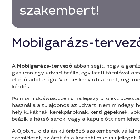
szakembert!
Mobilgarázs-terve
A
Mobilgarázs-tervező
abban segít, hogy a garáz
gyakran egy udvari beálló, egy kerti tárolóval ö
eltérő adottságú. Van keskeny utcafront, régi mellé
kérdés.
Po moim doświadczeniu najlepszy projekt powstaj
használja a tulajdonos az udvart. Nem mindegy, h
hely kukáknak, kerékpároknak, kerti gépeknek. Sok
beázik a hátsó sarok, vagy a kapu előtt nem lehe
A Qjob.hu oldalán különböző szakemberek vállalha
szemléletet, az árat és a korábbi munkák jellegét. 