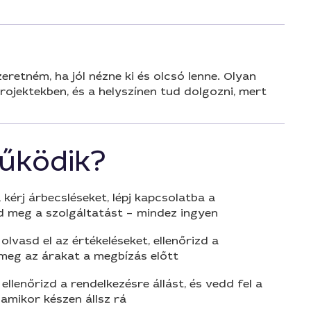
retném, ha jól nézne ki és olcsó lenne. Olyan
rojektekben, és a helyszínen tud dolgozni, mert
űködik?
 kérj árbecsléseket, lépj kapcsolatba a
d meg a szolgáltatást – mindez ingyen
olvasd el az értékeléseket, ellenőrizd a
 meg az árakat a megbízás előtt
 ellenőrizd a rendelkezésre állást, és vedd fel a
amikor készen állsz rá