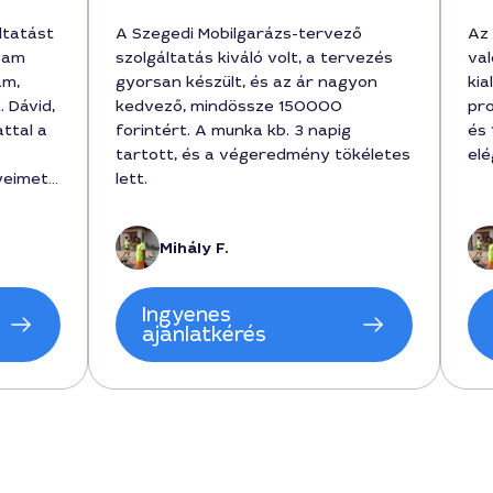
ltatást
A Szegedi Mobilgarázs-tervező
Az
zam
szolgáltatás kiváló volt, a tervezés
val
am,
gyorsan készült, és az ár nagyon
kia
 Dávid,
kedvező, mindössze 150000
pro
ttal a
forintért. A munka kb. 3 napig
és 
tartott, és a végeredmény tökéletes
el
yeimet,
lett.
gyan
jekt ára
Mihály F.
t
dent
Ingyenes
ánlom a
ajánlatkérés