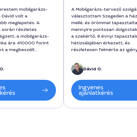
erestem mobilgarázs-
A Mobilgarázs-tervező szolgá
 Dávid volt a
választottam Szegeden a há
ebb meglepetés. A
mellé, és örömmel tapasztalt
s során részletes
mennyire pontosan dolgoztak.
égzett, a mobilgarázs-
a szakértő, 8 évnyi tapasztala
nka ára 410000 forint
hátizsákjában érkezett, és
ekt a megbeszélt
részletesen felmérte az igén
lül elkészült. Az
megmutatta a tervekben, ho
k gördülékenyek voltak,
lesz praktikus a garázs. A pro
O.
Dávid O.
ttságaihoz igazítva adta
1 800 000 forint volt, a teljes
ket, amit végül a
munkaidő pedig két hétet vet
emhez igazított. A
igénybe, a végső költség min
es
Ingyenes
y praktikus és
tartalmazott. Kifejezetten aj
tkérés
ajánlatkérés
lett Szegeden, bátran
szolgáltatást, mert Szeged
idot a hasonló
városában ritkán találni ilyen
z.
megbízható és ötletekkel teli
tervezőt.