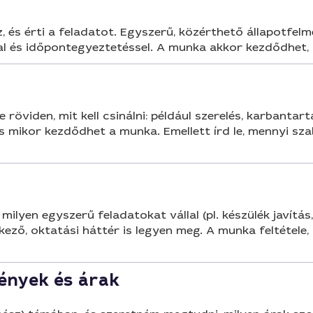
, és érti a feladatot. Egyszerű, közérthető állapotfel
al és időpontegyeztetéssel. A munka akkor kezdődhet, 
 röviden, mit kell csinálni: például szerelés, karbantar
mikor kezdődhet a munka. Emellett írd le, mennyi sza
 milyen egyszerű feladatokat vállal (pl. készülék javítá
ező, oktatási háttér is legyen meg. A munka feltétele,
mények és árak