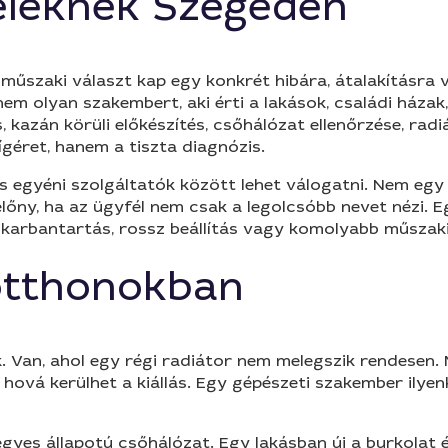
leknek Szegeden
 műszaki választ kap egy konkrét hibára, átalakításra 
m olyan szakembert, aki érti a lakások, családi házak,
s, kazán körüli előkészítés, csőhálózat ellenőrzése, ra
géret, hanem a tiszta diagnózis.
egyéni szolgáltatók között lehet válogatni. Nem egy c
z előny, ha az ügyfél nem csak a legolcsóbb nevet nézi.
karbantartás, rossz beállítás vagy komolyabb műszaki
otthonokban
. Van, ahol egy régi radiátor nem melegszik rendesen.
, hová kerülhet a kiállás. Egy gépészeti szakember ilyen
es állapotú csőhálózat. Egy lakásban új a burkolat és