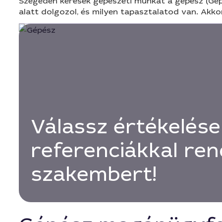
Szegeden keresek gépészeti munkát a gépész (Gépés
alatt dolgozol, és milyen tapasztalatod van. Akko
Válassz értékelése
referenciákkal ren
szakembert!