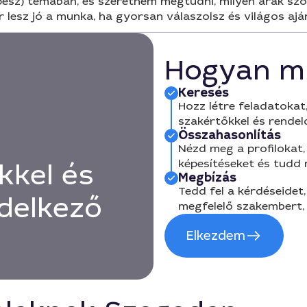
z) témában, és szeretném megtudni, milyen árak szoktak
r lesz jó a munka, ha gyorsan válaszolsz és világos ajá
Hogyan m
Keresés
Hozz létre feladatokat,
szakértőkkel és rendel
Összahasonlítás
Nézd meg a profilokat, 
képesítéseket és tudd
kkel és
Megbízás
Tedd fel a kérdéseidet,
delkező
megfelelő szakembert, 
Elkezdem