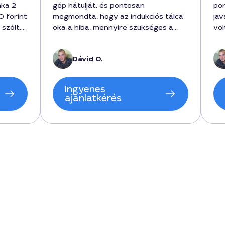
nka 2
gép hátulját, és pontosan
pon
00 forint
megmondta, hogy az indukciós tálca
jav
 szólt.
oka a hiba, mennyire szükséges a
vol
s
csere. A munka költsége 42000
ko
sban
forint volt, és a beszámolt garancia 6
Aj
Dávid O.
ik.
hónap. A szolgáltatás gyors volt, és
a beszélgetés közben érthetően
elmagyarázta, amit csinál, így a
Ingyenes
jövőben is őt hívom.
ajánlatkérés
n