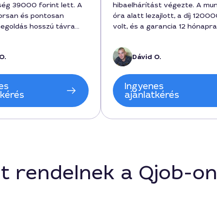
ség 39000 forint lett. A
hibaelhárítást végezte. A mu
orsan és pontosan
óra alatt lezajlott, a díj 1200
megoldás hosszú távra
volt, és a garancia 12 hónapra
gbeszélt időpontban
Szerény, pontos és készsége
, és részletesen
hozzáállás jellemezte, a váro
O.
Dávid O.
a a folyamatot,
kellő tapasztalattal rendelkez
arancia feltételeit is
A szolgáltatás a
es
Ingyenes
tán rendkívül korszerű
tkérés
ajánlatkérés
árosban élő ügyfélnek
t rendelnek a Qjob-o