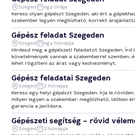
Szeged
egy órája
Keress olyan gépészt Szegeden, aki ért a gépekhez
szakember legyen megbízható, korrekt árajánlatt
Gépész feladat Szegeden
Szeged
egy hónapja
Hirdesd meg a gépészeti feladatot Szegeden. Írd le
követelmények vannak a szakemberrel szemben, és 
lehet rögzíteni az árat vagy kedvezményt.
Gépész feladatai Szegeden
Szeged
2 hónapja
Keress egy helyi gépészt Szegeden. Írja le röviden,
milyen legyen a szakember: megbízható, időben érk
garancia a javításra.
Gépészeti segítség – rövid véle
Szeged
3 hónapja