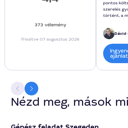
pontos költ
szerelés gy
történt, a 
szóló. A me
373 vélemény
megérkezett
Dávid 
elmagyarázt
frissítve 07 augusztus 2026
miközben a g
ismertette. 
Ingyen
tisztaság u
ajánla
volt, és a v
ajánlom.
Nézd meg, mások mi
Gépész feladat Szegeden