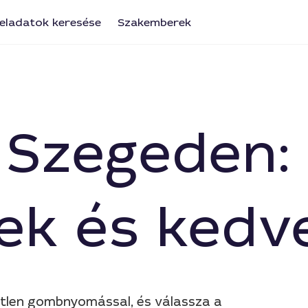
eladatok keresése
Szakemberek
 Szegeden:
ek és kedv
etlen gombnyomással, és válassza a