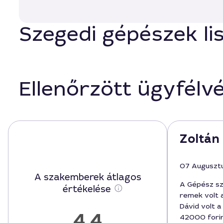
Szegedi gépészek lis
Ellenőrzött ügyfélv
Zoltán 
07 Auguszt
A szakemberek átlagos
A Gépész sz
értékelése
remek volt 
Dávid volt 
4,4
42000 forin