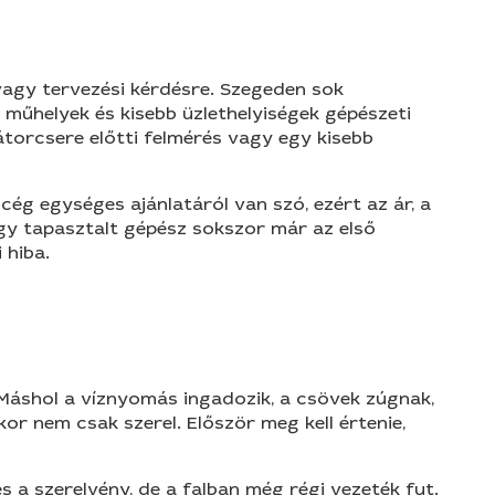
vagy tervezési kérdésre. Szegeden sok
 műhelyek és kisebb üzlethelyiségek gépészeti
diátorcsere előtti felmérés vagy egy kisebb
ég egységes ajánlatáról van szó, ezért az ár, a
 Egy tapasztalt gépész sokszor már az első
 hiba.
 Máshol a víznyomás ingadozik, a csövek zúgnak,
kor nem csak szerel. Először meg kell értenie,
 a szerelvény, de a falban még régi vezeték fut.