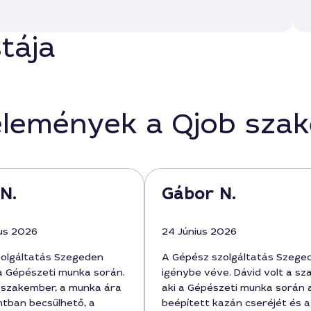
tája
élemények a Qjob sza
N.
Gábor N.
us 2026
24 Június 2026
olgáltatás Szegeden
A Gépész szolgáltatás Szege
a Gépészeti munka során.
igénybe véve. Dávid volt a sz
a szakember, a munka ára
aki a Gépészeti munka során 
tban becsülhető, a
beépített kazán cseréjét és a