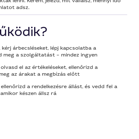
 lenni. Kérem, jelezd, mit vállalsz, mennyi idő
nlatot adsz.
űködik?
 kérj árbecsléseket, lépj kapcsolatba a
d meg a szolgáltatást – mindez ingyen
olvasd el az értékeléseket, ellenőrizd a
 meg az árakat a megbízás előtt
 ellenőrizd a rendelkezésre állást, és vedd fel a
amikor készen állsz rá