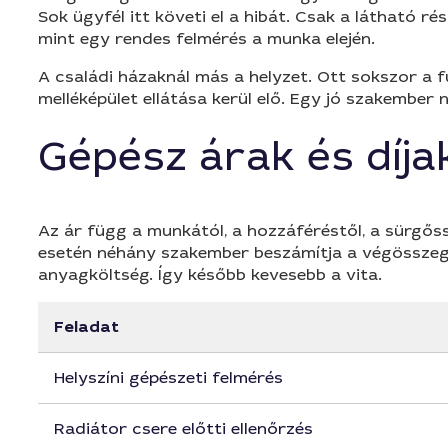
Sok ügyfél itt követi el a hibát. Csak a látható r
mint egy rendes felmérés a munka elején.
A családi házaknál más a helyzet. Ott sokszor a 
melléképület ellátása kerül elő. Egy jó szakember 
Gépész árak és díja
Az ár függ a munkától, a hozzáféréstől, a sürgőssé
esetén néhány szakember beszámítja a végösszegbe
anyagköltség. Így később kevesebb a vita.
Feladat
Helyszíni gépészeti felmérés
Radiátor csere előtti ellenőrzés