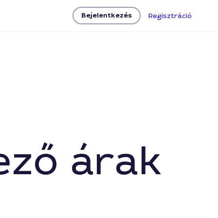
Bejelentkezés
Regisztráció
ező árak