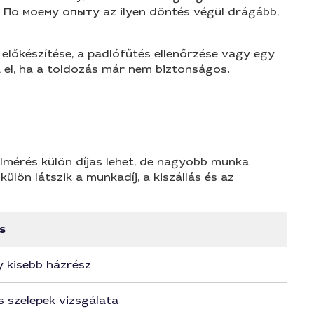
ell. По моему опыту az ilyen döntés végül drágább,
előkészítése, a padlófűtés ellenőrzése vagy egy
ja el, ha a toldozás már nem biztonságos.
felmérés külön díjas lehet, de nagyobb munka
ön látszik a munkadíj, a kiszállás és az
s
 kisebb házrész
s szelepek vizsgálata