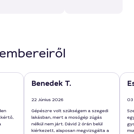
kembereiről
Benedek T.
E
22 Június 2026
03
den
Gépészre volt szükségem a szegedi
Sz
akértő,
lakásban, mert a mosógép zúgás
egy
a
nélkül nem járt. Dávid 2 órán belül
gyo
kiérkezett, alaposan megvizsgálta a
mun