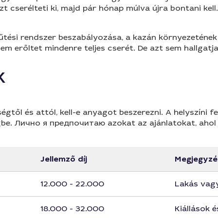
észt cserélteti ki, majd pár hónap múlva újra bontani k
fűtési rendszer beszabályozása, a kazán környezetének 
nem erőltet mindenre teljes cserét. De azt sem hallgat
k
gtől és attól, kell-e anyagot beszerezni. A helyszíni 
. Лично я предпочитаю azokat az ajánlatokat, ahol kül
Jellemző díj
Megjegyzé
12.000 - 22.000
Lakás vagy
18.000 - 32.000
Kiállások é