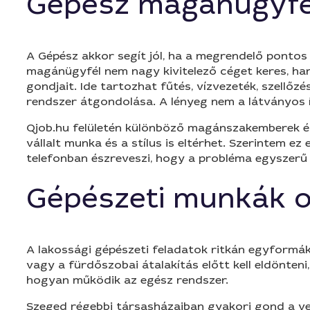
Gépész magánügyfe
A Gépész akkor segít jól, ha a megrendelő pontos
magánügyfél nem nagy kivitelező céget keres, hane
gondjait. Ide tartozhat fűtés, vízvezeték, szellőzé
rendszer átgondolása. A lényeg nem a látványos í
Qjob.hu felületén különböző magánszakemberek és 
vállalt munka és a stílus is eltérhet. Szerintem e
telefonban észreveszi, hogy a probléma egyszerű 
Gépészeti munkák 
A lakossági gépészeti feladatok ritkán egyformák
vagy a fürdőszobai átalakítás előtt kell eldönteni
hogyan működik az egész rendszer.
Szeged régebbi társasházaiban gyakori gond a vegy