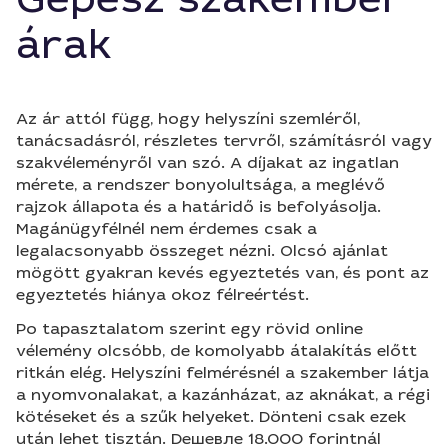
árak
Az ár attól függ, hogy helyszíni szemléről,
tanácsadásról, részletes tervről, számításról vagy
szakvéleményről van szó. A díjakat az ingatlan
mérete, a rendszer bonyolultsága, a meglévő
rajzok állapota és a határidő is befolyásolja.
Magánügyfélnél nem érdemes csak a
legalacsonyabb összeget nézni. Olcsó ajánlat
mögött gyakran kevés egyeztetés van, és pont az
egyeztetés hiánya okoz félreértést.
Po tapasztalatom szerint egy rövid online
vélemény olcsóbb, de komolyabb átalakítás előtt
ritkán elég. Helyszíni felmérésnél a szakember látja
a nyomvonalakat, a kazánházat, az aknákat, a régi
kötéseket és a szűk helyeket. Dönteni csak ezek
után lehet tisztán. Dешевле 18.000 forintnál