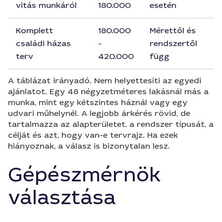
vitás munkáról
180.000
esetén
Komplett
180.000
Mérettől és
családi házas
-
rendszertől
terv
420.000
függ
A táblázat irányadó. Nem helyettesíti az egyedi
ajánlatot. Egy 48 négyzetméteres lakásnál más a
munka, mint egy kétszintes háznál vagy egy
udvari műhelynél. A legjobb árkérés rövid, de
tartalmazza az alapterületet, a rendszer típusát, a
célját és azt, hogy van-e tervrajz. Ha ezek
hiányoznak, a válasz is bizonytalan lesz.
Gépészmérnök
választása