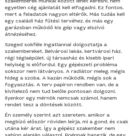
szakemberek munkái között lehet keresni, nem
egyetlen cég ajánlatát kell elfogadni. Ez fontos,
mert a feladatok nagyon eltérők. Más tudás kell
egy családi ház fűtési tervéhez, és más egy
garázsban működő kis gép vagy elszívó
átnézéséhez.
Szeged sokféle ingatlannal dolgoztatja a
szakembereket. Belvárosi lakás, kertvárosi ház,
régi téglaépület, új társasház és kisebb ipari
helyiség is előfordul. Egy gépészeti probléma
sokszor nem látványos. A radiátor meleg, mégis
hideg a szoba. A kazán működik, mégis sok a
fogyasztás. A terv papíron rendben van, de a
kivitelező nem tud belőle pontosan dolgozni.
Ilyenkor egy mérnök nemcsak számol, hanem
rendet tesz a döntések között.
Én személy szerint azt szeretem, amikor a
megbízó először röviden leírja, mi a gond, és csak
utána kér árat. Így a gépész szakember nem
sablon alapján válaszol. Poénnak hangzik, de egy