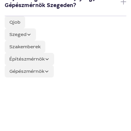
Gépészmérnök Szegeden?
Qjob
Szeged
Szakemberek
Építészmérnök
Gépészmérnök