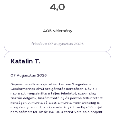
4,0
405 vélemény
frissítve 07 augusztus 2026
Katalin T.
07 Augusztus 2026
Gépészmérnök szolgáltatást kértem Szegeden a
Gépészmérnök című szolgáltatás keretében. Dávid 5
nap alatt megcsinálta a teljes feladatot, szakmailag
tisztán dolgozik, kiszámítható díj és pontos feltüntetett
költségek. A munkaidő alatt a munka mechanikailag is
megbizonyosodott, a végeredményért pedig külön díjat
nem számolt fel. Az ár 150 000 forint volt, és a projekt