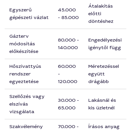
Átalakítás
Egyszerű
45.000
előtti
gépészeti vázlat
- 85.000
döntéshez
Gázterv
80.000 -
Engedélyezési
módosítás
140.000
igénytől függ
előkészítése
Hőszivattyús
60.000
Méretezéssel
rendszer
-
együtt
egyeztetése
120.000
drágább
Szellőzés vagy
30.000 -
Lakásnál és
elszívás
65.000
kis üzletnél
vizsgálata
Szakvélemény
70.000 -
Írásos anyag