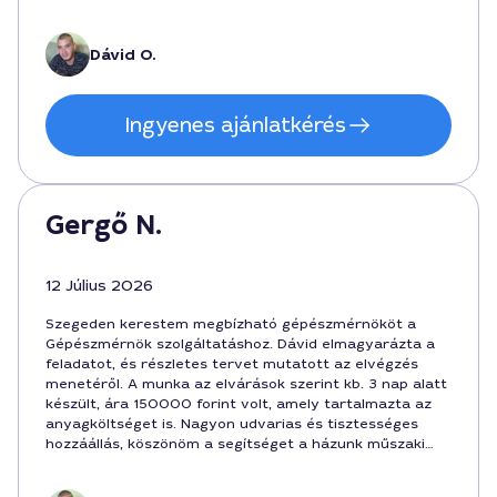
hossza 2,5 óra volt. A végeredmény tökéletesen
működik a Szeged városában, és a hibaelhárítás is
sikeresnek bizonyult. Délutáni egyeztetés is
Dávid O.
gördülékeny volt, a jövőben is őt választanám.
Ingyenes ajánlatkérés
Gergő N.
12 Július 2026
Szegeden kerestem megbízható gépészmérnököt a
Gépészmérnök szolgáltatáshoz. Dávid elmagyarázta a
feladatot, és részletes tervet mutatott az elvégzés
menetéről. A munka az elvárások szerint kb. 3 nap alatt
készült, ára 150000 forint volt, amely tartalmazta az
anyagköltséget is. Nagyon udvarias és tisztességes
hozzáállás, köszönöm a segítséget a házunk műszaki
felújításához a Szeged belvárosában.