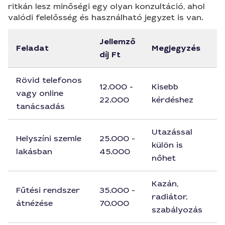
ritkán lesz minőségi egy olyan konzultáció, ahol
valódi felelősség és használható jegyzet is van.
Jellemző
Feladat
Megjegyzés
díj Ft
Rövid telefonos
12.000 -
Kisebb
vagy online
22.000
kérdéshez
tanácsadás
Utazással
Helyszíni szemle
25.000 -
külön is
lakásban
45.000
nőhet
Kazán,
Fűtési rendszer
35.000 -
radiátor,
átnézése
70.000
szabályozás