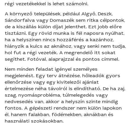
régi vezetékekkel is lehet számolni.
A környező települések, például Algyő, Deszk,
Sándorfalva vagy Domaszék sem ritka célpontok,
de a kiszállás külön díjat jelenthet. Ezt jobb előre
tisztázni. Egy rövid munka is fél naposra nyúlhat,
ha a helyszínen nincs hozzáférés a kazánhoz,
hiányzik a kulcs az aknához, vagy senki nem tudja,
hol fut a régi vezeték. A megrendelő itt sokat
segíthet. Fotóval, alaprajzzal és pontos címmel.
Nem minden feladat igényel személyes
megjelenést. Egy terv átnézése, hőleadók gyors
ellenőrzése vagy egy kivitelezői ajánlat
értelmezése néha távolról is elindítható. De ha zaj,
szag, nyomásprobléma, túlmelegedés vagy
nedvesedés van, akkor a helyszín szinte mindig
fontos. A gépészeti rendszer nem külön lapokon
él, hanem falakban, födémekben, aknákban és
használati szokásokban.