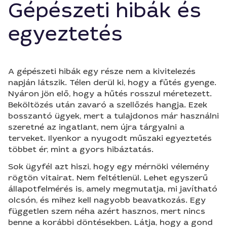
Gépészeti hibák és
egyeztetés
A gépészeti hibák egy része nem a kivitelezés
napján látszik. Télen derül ki, hogy a fűtés gyenge.
Nyáron jön elő, hogy a hűtés rosszul méretezett.
Beköltözés után zavaró a szellőzés hangja. Ezek
bosszantó ügyek, mert a tulajdonos már használni
szeretné az ingatlant, nem újra tárgyalni a
terveket. Ilyenkor a nyugodt műszaki egyeztetés
többet ér, mint a gyors hibáztatás.
Sok ügyfél azt hiszi, hogy egy mérnöki vélemény
rögtön vitairat. Nem feltétlenül. Lehet egyszerű
állapotfelmérés is, amely megmutatja, mi javítható
olcsón, és mihez kell nagyobb beavatkozás. Egy
független szem néha azért hasznos, mert nincs
benne a korábbi döntésekben. Látja, hogy a gond