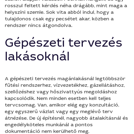
rosszul feltett kérdés néha drágább, mint maga a
helyszíni szemle. Sok vita abból indul, hogy a
tulajdonos csak egy pecsétet akar, közben a
rendszer nincs átgondolva.
Gépészeti tervezés
lakásoknál
A gépészeti tervezés magánlakásnál legtöbbször
fűtési rendszerhez, vízvezetékhez, gázellátáshoz,
szellőzéshez vagy hőszivattyús megoldáshoz
kapcsolódik. Nem minden esetben kell teljes
tervcsomag. Van, amikor elég egy konzultáció,
egy egyszerű vázlat vagy egy meglévő terv
átnézése. De új építésnél, nagyobb átalakításnál és
engedélyköteles munkánál a pontos
dokumentáció nem kerülhető meg.