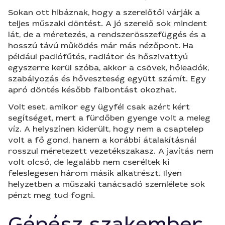
Sokan ott hibáznak, hogy a szerelőtől várják a
teljes műszaki döntést. A jó szerelő sok mindent
lát, de a méretezés, a rendszerösszefüggés és a
hosszú távú működés már más nézőpont. Ha
például padlófűtés, radiátor és hőszivattyú
egyszerre kerül szóba, akkor a csövek, hőleadók,
szabályozás és hőveszteség együtt számít. Egy
apró döntés később falbontást okozhat.
Volt eset, amikor egy ügyfél csak azért kért
segítséget, mert a fürdőben gyenge volt a meleg
víz. A helyszínen kiderült, hogy nem a csaptelep
volt a fő gond, hanem a korábbi átalakításnál
rosszul méretezett vezetékszakasz. A javítás nem
volt olcsó, de legalább nem cseréltek ki
feleslegesen három másik alkatrészt. Ilyen
helyzetben a műszaki tanácsadó szemlélete sok
pénzt meg tud fogni.
Gépész szakember