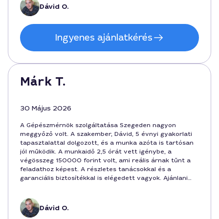
Dávid O.
Ingyenes ajánlatkérés
Márk T.
30 Május 2026
A Gépészmérnök szolgáltatása Szegeden nagyon
meggyőző volt. A szakember, Dávid, 5 évnyi gyakorlati
tapasztalattal dolgozott, és a munka azóta is tartósan
jól működik. A munkaidő 2,5 órát vett igénybe, a
végösszeg 150000 forint volt, ami reális árnak tűnt a
feladathoz képest. A részletes tanácsokkal és a
garanciális biztosítékkal is elégedett vagyok. Ajánlani
tudom mindenkinek, aki megbízható gépészmérnököt
keres Szegeden a gépjavításban.
Dávid O.