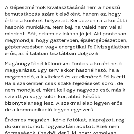
A Gépészmérnök kiválasztásánál nem a hosszú
bemutatkozás számít elsőként, hanem az, hogy
érti-e a konkrét helyzetet. Kérdezzen rá a korábbi
hasonló munkákra. Nem baj, ha valaki nem vállal
mindent. Sőt, nekem ez inkább jó jel. Aki pontosan
megmondja, hogy gáztervben, épületgépészetben,
géptervezésben vagy energetikai felülvizsgálatban
erős, az általában tisztábban dolgozik.
Magánügyfélnél különösen fontos a közérthető
magyarázat. Egy terv akkor használható, ha a
megrendelő, a kivitelező és az ellenőrző fél is érti.
Ha a szakember csak szakkifejezéseket sorol, de
nem mondja el, miért kell egy nagyobb cső, másik
szivattyú vagy külön kör, abból később
bizonytalanság lesz. A szakmai alap legyen erős,
de a kommunikáció legyen egyszerű.
Érdemes megnézni, kér-e fotókat, alaprajzot, régi
dokumentumot, fogyasztási adatot. Ezek nem
formaságok. Ezekből derül ki, hogy komolyan