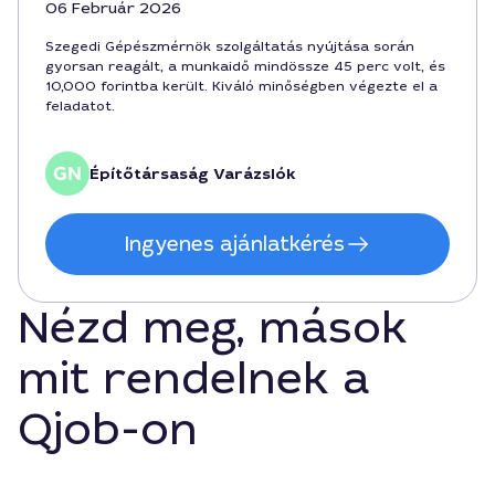
06 Február 2026
Szegedi Gépészmérnök szolgáltatás nyújtása során
gyorsan reagált, a munkaidő mindössze 45 perc volt, és
10,000 forintba került. Kiváló minőségben végezte el a
feladatot.
Építőtársaság Varázslók
Ingyenes ajánlatkérés
Nézd meg, mások
mit rendelnek a
Qjob-on