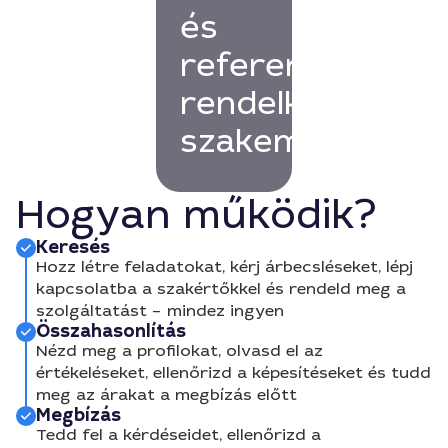
és
referenciákkal
rendelkező
szakembert!
Hogyan működik?
Keresés
Hozz létre feladatokat, kérj árbecsléseket, lépj
kapcsolatba a szakértőkkel és rendeld meg a
szolgáltatást – mindez ingyen
Összahasonlítás
Nézd meg a profilokat, olvasd el az
értékeléseket, ellenőrizd a képesítéseket és tudd
meg az árakat a megbízás előtt
Megbízás
Tedd fel a kérdéseidet, ellenőrizd a