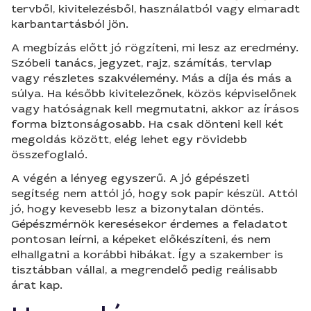
tervből, kivitelezésből, használatból vagy elmaradt
karbantartásból jön.
A megbízás előtt jó rögzíteni, mi lesz az eredmény.
Szóbeli tanács, jegyzet, rajz, számítás, tervlap
vagy részletes szakvélemény. Más a díja és más a
súlya. Ha később kivitelezőnek, közös képviselőnek
vagy hatóságnak kell megmutatni, akkor az írásos
forma biztonságosabb. Ha csak dönteni kell két
megoldás között, elég lehet egy rövidebb
összefoglaló.
A végén a lényeg egyszerű. A jó gépészeti
segítség nem attól jó, hogy sok papír készül. Attól
jó, hogy kevesebb lesz a bizonytalan döntés.
Gépészmérnök keresésekor érdemes a feladatot
pontosan leírni, a képeket előkészíteni, és nem
elhallgatni a korábbi hibákat. Így a szakember is
tisztábban vállal, a megrendelő pedig reálisabb
árat kap.