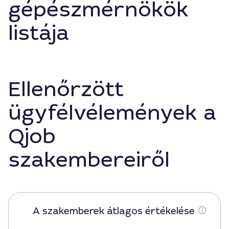
gépészmérnökök
listája
Ellenőrzött
ügyfélvélemények a
Qjob
szakembereiről
A szakemberek átlagos értékelése