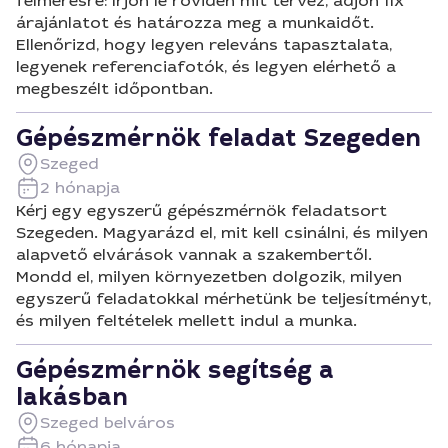
felmérésre: írjon le röviden mit tervez, adjon fix
árajánlatot és határozza meg a munkaidőt.
Ellenőrizd, hogy legyen releváns tapasztalata,
legyenek referenciafotók, és legyen elérhető a
megbeszélt időpontban.
Gépészmérnök feladat Szegeden
Szeged
2 hónapja
Kérj egy egyszerű gépészmérnök feladatsort
Szegeden. Magyarázd el, mit kell csinálni, és milyen
alapvető elvárások vannak a szakembertől.
Mondd el, milyen környezetben dolgozik, milyen
egyszerű feladatokkal mérhetünk be teljesítményt,
és milyen feltételek mellett indul a munka.
Gépészmérnök segítség a
lakásban
Szeged belváros
6 hónapja