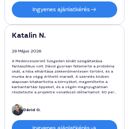
Ingyenes ajánlatkérés
Katalin N.
29 Május 2026
A Medenceszerelő Szegeden kínált szolgáltatása
fantasztikus volt. Dávid gyorsan felismerte a probléma
okát, a hiba elhárítása zökkenőmentesen történt, és a
munka ára végig érthető maradt. A szerelés közben
alaposan kitakarította a környéket, megemlítette a
karbantartási tippeket, és a végén megnyugtatóan
részletezte a projektre vonatkozó időtartamot. 60 perc
alatt végezett, 18 000 forintért rendben volt a díj.
Dávid O.
Ingyenes ajánlatkérés