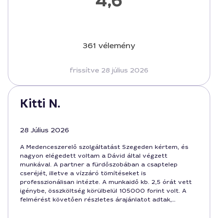
4,6
361 vélemény
frissítve 28 július 2026
Kitti N.
28 Július 2026
A Medenceszerelő szolgáltatást Szegeden kértem, és
nagyon elégedett voltam a Dávid által végzett
munkával. A partner a fürdőszobában a csaptelep
cseréjét, illetve a vízzáró tömítéseket is
professzionálisan intézte. A munkaidő kb. 2,5 órát vett
igénybe, összköltség körülbelül 105000 forint volt. A
felmérést követően részletes árajánlatot adtak,
amelyben a munka minősége és a garancia
egyértelműen szerepelt. Szeged városában ezt a