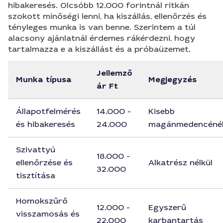
hibakeresés. Olcsóbb 12.000 forintnál ritkán
szokott minőségi lenni, ha kiszállás, ellenőrzés és
tényleges munka is van benne. Szerintem a túl
alacsony ajánlatnál érdemes rákérdezni, hogy
tartalmazza e a kiszállást és a próbaüzemet.
Jellemző
Munka típusa
Megjegyzés
ár Ft
Állapotfelmérés
14.000 -
Kisebb
és hibakeresés
24.000
magánmedencéné
Szivattyú
18.000 -
ellenőrzése és
Alkatrész nélkül
32.000
tisztítása
Homokszűrő
12.000 -
Egyszerű
visszamosás és
22.000
karbantartás