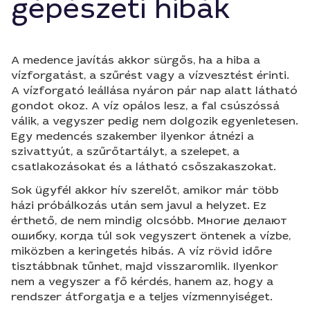
gépészeti hibák
A medence javítás akkor sürgős, ha a hiba a
vízforgatást, a szűrést vagy a vízvesztést érinti.
A vízforgató leállása nyáron pár nap alatt látható
gondot okoz. A víz opálos lesz, a fal csúszóssá
válik, a vegyszer pedig nem dolgozik egyenletesen.
Egy medencés szakember ilyenkor átnézi a
szivattyút, a szűrőtartályt, a szelepet, a
csatlakozásokat és a látható csőszakaszokat.
Sok ügyfél akkor hív szerelőt, amikor már több
házi próbálkozás után sem javul a helyzet. Ez
érthető, de nem mindig olcsóbb. Многие делают
ошибку, когда túl sok vegyszert öntenek a vízbe,
miközben a keringetés hibás. A víz rövid időre
tisztábbnak tűnhet, majd visszaromlik. Ilyenkor
nem a vegyszer a fő kérdés, hanem az, hogy a
rendszer átforgatja e a teljes vízmennyiséget.