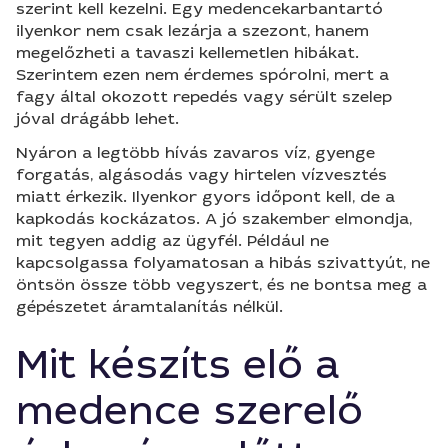
szerint kell kezelni. Egy medencekarbantartó
ilyenkor nem csak lezárja a szezont, hanem
megelőzheti a tavaszi kellemetlen hibákat.
Szerintem ezen nem érdemes spórolni, mert a
fagy által okozott repedés vagy sérült szelep
jóval drágább lehet.
Nyáron a legtöbb hívás zavaros víz, gyenge
forgatás, algásodás vagy hirtelen vízvesztés
miatt érkezik. Ilyenkor gyors időpont kell, de a
kapkodás kockázatos. A jó szakember elmondja,
mit tegyen addig az ügyfél. Például ne
kapcsolgassa folyamatosan a hibás szivattyút, ne
öntsön össze több vegyszert, és ne bontsa meg a
gépészetet áramtalanítás nélkül.
Mit készíts elő a
medence szerelő