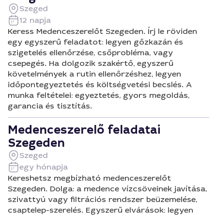
Szeged
12 napja
Keress Medenceszerelőt Szegeden. Írj le röviden
egy egyszerű feladatot: legyen gőzkazán és
szigetelés ellenőrzése, csőprobléma, vagy
csepegés. Ha dolgozik szakértő, egyszerű
követelmények a rutin ellenőrzéshez, legyen
időpontegyeztetés és költségvetési becslés. A
munka feltételei: egyeztetés, gyors megoldás,
garancia és tisztítás.
Medenceszerelő feladatai
Szegeden
Szeged
egy hónapja
Kereshetsz megbízható medenceszerelőt
Szegeden. Dolga: a medence vízcsöveinek javítása,
szivattyú vagy filtrációs rendszer beüzemelése,
csaptelep-szerelés. Egyszerű elvárások: legyen