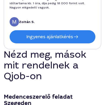
időtartama kb. 1 óra, díja pedig 18 000 forint volt.
Nagyon elégedett vagyok.
Zoltán S.
Ingyenes ajánlatkérés
Nézd meg, mások
mit rendelnek a
Qjob-on
Medenceszerelő feladat
Szegeden