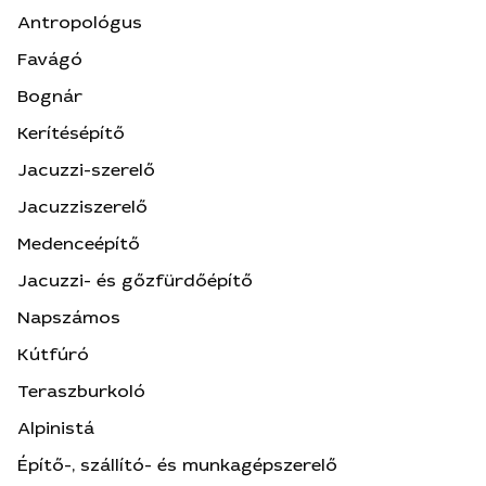
Antropológus
Favágó
Bognár
Kerítésépítő
Jacuzzi-szerelő
Jacuzziszerelő
Medenceépítő
Jacuzzi- és gőzfürdőépítő
Napszámos
Kútfúró
Teraszburkoló
Alpinistá
Építő-, szállító- és munkagépszerelő