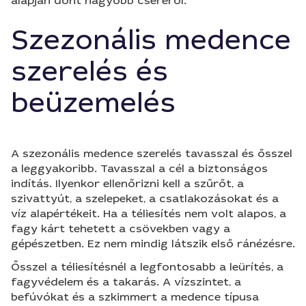
alapján dönt nagyobb cseréről.
Szezonális medence
szerelés és
beüzemelés
A szezonális medence szerelés tavasszal és ősszel
a leggyakoribb. Tavasszal a cél a biztonságos
indítás. Ilyenkor ellenőrizni kell a szűrőt, a
szivattyút, a szelepeket, a csatlakozásokat és a
víz alapértékeit. Ha a téliesítés nem volt alapos, a
fagy kárt tehetett a csövekben vagy a
gépészetben. Ez nem mindig látszik első ránézésre.
Ősszel a téliesítésnél a legfontosabb a leürítés, a
fagyvédelem és a takarás. A vízszintet, a
befúvókat és a szkimmert a medence típusa