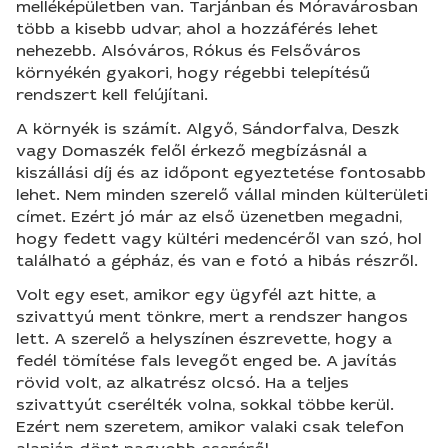
melléképületben van. Tarjánban és Móravárosban
több a kisebb udvar, ahol a hozzáférés lehet
nehezebb. Alsóváros, Rókus és Felsőváros
környékén gyakori, hogy régebbi telepítésű
rendszert kell felújítani.
A környék is számít. Algyő, Sándorfalva, Deszk
vagy Domaszék felől érkező megbízásnál a
kiszállási díj és az időpont egyeztetése fontosabb
lehet. Nem minden szerelő vállal minden külterületi
címet. Ezért jó már az első üzenetben megadni,
hogy fedett vagy kültéri medencéről van szó, hol
található a gépház, és van e fotó a hibás részről.
Volt egy eset, amikor egy ügyfél azt hitte, a
szivattyú ment tönkre, mert a rendszer hangos
lett. A szerelő a helyszínen észrevette, hogy a
fedél tömítése fals levegőt enged be. A javítás
rövid volt, az alkatrész olcsó. Ha a teljes
szivattyút cserélték volna, sokkal többe kerül.
Ezért nem szeretem, amikor valaki csak telefon