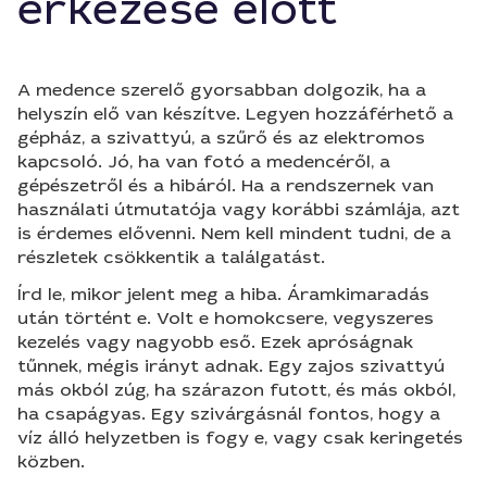
érkezése előtt
A medence szerelő gyorsabban dolgozik, ha a
helyszín elő van készítve. Legyen hozzáférhető a
gépház, a szivattyú, a szűrő és az elektromos
kapcsoló. Jó, ha van fotó a medencéről, a
gépészetről és a hibáról. Ha a rendszernek van
használati útmutatója vagy korábbi számlája, azt
is érdemes elővenni. Nem kell mindent tudni, de a
részletek csökkentik a találgatást.
Írd le, mikor jelent meg a hiba. Áramkimaradás
után történt e. Volt e homokcsere, vegyszeres
kezelés vagy nagyobb eső. Ezek apróságnak
tűnnek, mégis irányt adnak. Egy zajos szivattyú
más okból zúg, ha szárazon futott, és más okból,
ha csapágyas. Egy szivárgásnál fontos, hogy a
víz álló helyzetben is fogy e, vagy csak keringetés
közben.