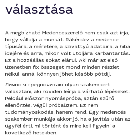
választása
A megbízható Medenceszerelő nem csak azt írja,
hogy vállalja a munkát. Rákérdez a medence
típusára, a méretére, a szivattyú adataira, a hiba
idejére és arra, mikor volt utoljára karbantartás.
Ez a hozzáállás sokat elárul. Aki már az első
üzenetben fix összeget mond minden részlet
nélkül, annál könnyen jöhet később pótdíj.
Лично я предпочитаю olyan szakembert
választani, aki röviden leírja a várható lépéseket.
Például először nyomáspróba, aztán szűrő
ellenőrzés, végül próbaüzem. Ez nem
tudományoskodás, hanem rend. Egy medencés
szakember munkája akkor jó, ha a javítás után az
ügyfél érti, mi történt és mire kell figyelni a
következő hetekben.