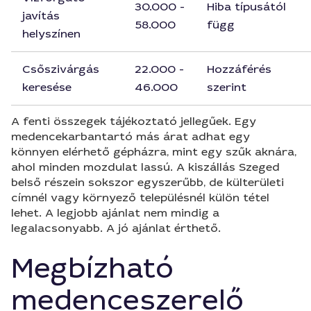
30.000 -
Hiba típusától
javítás
58.000
függ
helyszínen
Csőszivárgás
22.000 -
Hozzáférés
keresése
46.000
szerint
A fenti összegek tájékoztató jellegűek. Egy
medencekarbantartó más árat adhat egy
könnyen elérhető gépházra, mint egy szűk aknára,
ahol minden mozdulat lassú. A kiszállás Szeged
belső részein sokszor egyszerűbb, de külterületi
címnél vagy környező településnél külön tétel
lehet. A legjobb ajánlat nem mindig a
legalacsonyabb. A jó ajánlat érthető.
Megbízható
medenceszerelő