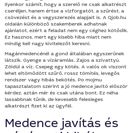
Ilyenkor számít, hogy a szerelő ne csak alkatrészt
cseréljen, hanem értse a vízforgatót, a szűrést, a
csövezést és a vegyszerezés alapjait is. A Qjob.hu
oldalán különböző szakemberek adhatnak
ajánlatot, ezért a feladat nem egy céghez kötődik.
Ez hasznos, mert egy kisebb hiba miatt nem
mindig kell nagy kivitelezőt keresni.
Magánmedencénél a gond általában egyszerűnek
látszik. Gyenge a vízáramlás. Zajos a szivattyú.
Zöldül a víz. Csepeg egy kötés. A valós ok viszont
lehet eltömődött szűrő, rossz tömítés, levegős
rendszer vagy hibás bekötés. Po mojmu
tapasztalatom szerint a jó medence javító először
kérdez, aztán mér és csak utána bont. Ez néha
lassabbnak tűnik, de kevesebb felesleges
alkatrészt fizet ki az ügyfél.
Medence javítás és