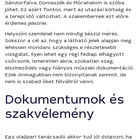
Sándorfalva, Domaszék és Mórahalom is szóba
jöhet. Ez azért fontos, mert az utazási költség és
a terepi idő változhat. A szakembernek ezt előre
érdemes jeleznie.
Helyszíni szemlénél nem mindig készül mérés.
Sokszor a cél az, hogy a látható jelek alapján meg
lehessen mondani, szükséges e részletesebb
vizsgálat. Ilyen lehet egy régi fedlap, elhagyott
csőcsonk, ismeretlen akna, szokatlan szag,
elszíneződés vagy hiányos műszaki dokumentáció.
Ezek önmagukban nem bizonyítanak semmit, de
nem is szabad őket félvállról venni.
Dokumentumok és
szakvélemény
Egy olajipari tanácsadó akkor tud jól dolgozni, ha