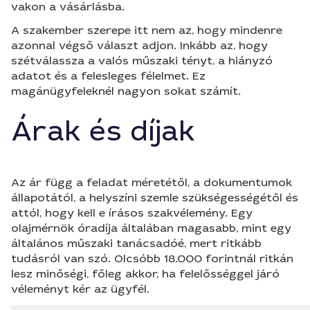
vakon a vásárlásba.
A szakember szerepe itt nem az, hogy mindenre
azonnal végső választ adjon. Inkább az, hogy
szétválassza a valós műszaki tényt, a hiányzó
adatot és a felesleges félelmet. Ez
magánügyfeleknél nagyon sokat számít.
Árak és díjak
Az ár függ a feladat méretétől, a dokumentumok
állapotától, a helyszíni szemle szükségességétől és
attól, hogy kell e írásos szakvélemény. Egy
olajmérnök óradíja általában magasabb, mint egy
általános műszaki tanácsadóé, mert ritkább
tudásról van szó. Olcsóbb 18.000 forintnál ritkán
lesz minőségi, főleg akkor, ha felelősséggel járó
véleményt kér az ügyfél.