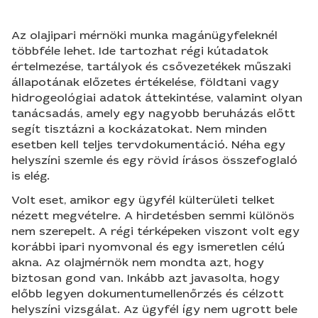
Az olajipari mérnöki munka magánügyfeleknél
többféle lehet. Ide tartozhat régi kútadatok
értelmezése, tartályok és csővezetékek műszaki
állapotának előzetes értékelése, földtani vagy
hidrogeológiai adatok áttekintése, valamint olyan
tanácsadás, amely egy nagyobb beruházás előtt
segít tisztázni a kockázatokat. Nem minden
esetben kell teljes tervdokumentáció. Néha egy
helyszíni szemle és egy rövid írásos összefoglaló
is elég.
Volt eset, amikor egy ügyfél külterületi telket
nézett megvételre. A hirdetésben semmi különös
nem szerepelt. A régi térképeken viszont volt egy
korábbi ipari nyomvonal és egy ismeretlen célú
akna. Az olajmérnök nem mondta azt, hogy
biztosan gond van. Inkább azt javasolta, hogy
előbb legyen dokumentumellenőrzés és célzott
helyszíni vizsgálat. Az ügyfél így nem ugrott bele