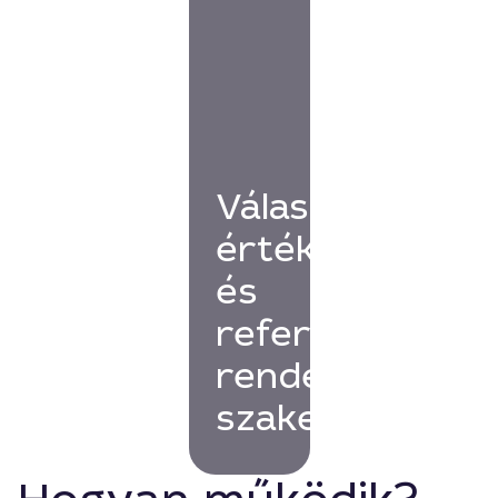
Válassz
értékelésekkel
és
referenciákkal
rendelkező
szakembert!