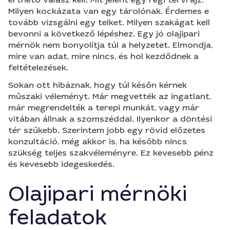
Milyen kockázata van egy tárolónak. Érdemes e
tovább vizsgálni egy telket. Milyen szakágat kell
bevonni a következő lépéshez. Egy jó olajipari
mérnök nem bonyolítja túl a helyzetet. Elmondja,
mire van adat, mire nincs, és hol kezdődnek a
feltételezések.
Sokan ott hibáznak, hogy túl későn kérnek
műszaki véleményt. Már megvették az ingatlant,
már megrendelték a terepi munkát, vagy már
vitában állnak a szomszéddal. Ilyenkor a döntési
tér szűkebb. Szerintem jobb egy rövid előzetes
konzultáció, még akkor is, ha később nincs
szükség teljes szakvéleményre. Ez kevesebb pénz
és kevesebb idegeskedés.
Olajipari mérnöki
feladatok