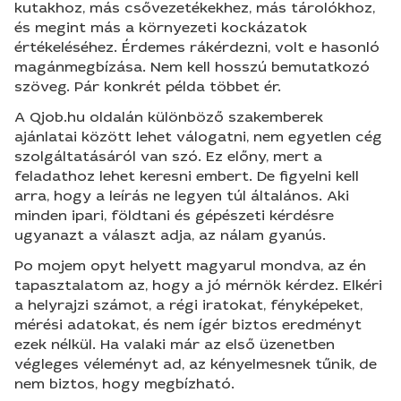
kutakhoz, más csővezetékekhez, más tárolókhoz,
és megint más a környezeti kockázatok
értékeléséhez. Érdemes rákérdezni, volt e hasonló
magánmegbízása. Nem kell hosszú bemutatkozó
szöveg. Pár konkrét példa többet ér.
A Qjob.hu oldalán különböző szakemberek
ajánlatai között lehet válogatni, nem egyetlen cég
szolgáltatásáról van szó. Ez előny, mert a
feladathoz lehet keresni embert. De figyelni kell
arra, hogy a leírás ne legyen túl általános. Aki
minden ipari, földtani és gépészeti kérdésre
ugyanazt a választ adja, az nálam gyanús.
Po mojem opyt helyett magyarul mondva, az én
tapasztalatom az, hogy a jó mérnök kérdez. Elkéri
a helyrajzi számot, a régi iratokat, fényképeket,
mérési adatokat, és nem ígér biztos eredményt
ezek nélkül. Ha valaki már az első üzenetben
végleges véleményt ad, az kényelmesnek tűnik, de
nem biztos, hogy megbízható.