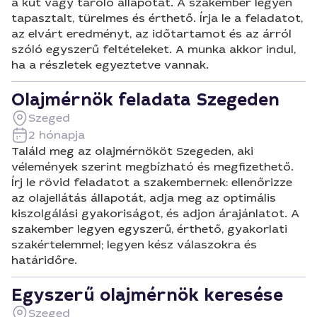
a kút vagy tároló állapotát. A szakember legyen
tapasztalt, türelmes és érthető. Írja le a feladatot,
az elvárt eredményt, az időtartamot és az árról
szóló egyszerű feltételeket. A munka akkor indul,
ha a részletek egyeztetve vannak.
Olajmérnök feladata Szegeden
Szeged
2 hónapja
Találd meg az olajmérnököt Szegeden, aki
vélemények szerint megbízható és megfizethető.
Írj le rövid feladatot a szakembernek: ellenőrizze
az olajellátás állapotát, adja meg az optimális
kiszolgálási gyakoriságot, és adjon árajánlatot. A
szakember legyen egyszerű, érthető, gyakorlati
szakértelemmel; legyen kész válaszokra és
határidőre.
Egyszerű olajmérnök keresése
Szeged