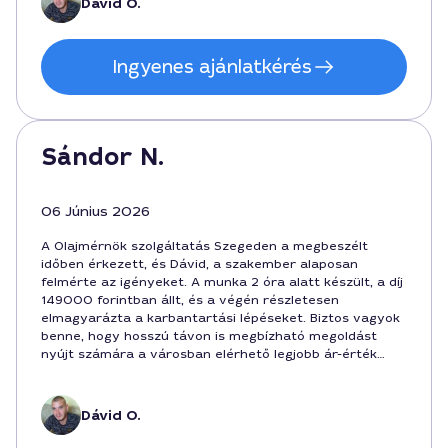
Dávid O.
Ingyenes ajánlatkérés
Sándor N.
06 Június 2026
A Olajmérnök szolgáltatás Szegeden a megbeszélt
időben érkezett, és Dávid, a szakember alaposan
felmérte az igényeket. A munka 2 óra alatt készült, a díj
149000 forintban állt, és a végén részletesen
elmagyarázta a karbantartási lépéseket. Biztos vagyok
benne, hogy hosszú távon is megbízható megoldást
nyújt számára a városban elérhető legjobb ár-érték
arányú szakemberek közé tartozik.
Dávid O.