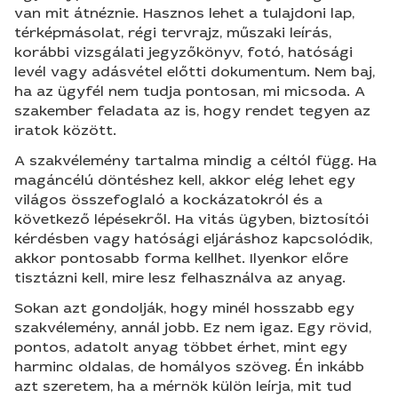
van mit átnéznie. Hasznos lehet a tulajdoni lap,
térképmásolat, régi tervrajz, műszaki leírás,
korábbi vizsgálati jegyzőkönyv, fotó, hatósági
levél vagy adásvétel előtti dokumentum. Nem baj,
ha az ügyfél nem tudja pontosan, mi micsoda. A
szakember feladata az is, hogy rendet tegyen az
iratok között.
A szakvélemény tartalma mindig a céltól függ. Ha
magáncélú döntéshez kell, akkor elég lehet egy
világos összefoglaló a kockázatokról és a
következő lépésekről. Ha vitás ügyben, biztosítói
kérdésben vagy hatósági eljáráshoz kapcsolódik,
akkor pontosabb forma kellhet. Ilyenkor előre
tisztázni kell, mire lesz felhasználva az anyag.
Sokan azt gondolják, hogy minél hosszabb egy
szakvélemény, annál jobb. Ez nem igaz. Egy rövid,
pontos, adatolt anyag többet érhet, mint egy
harminc oldalas, de homályos szöveg. Én inkább
azt szeretem, ha a mérnök külön leírja, mit tud