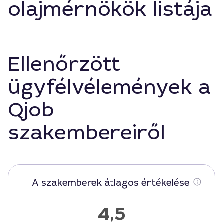
olajmérnökök listája
Ellenőrzött
ügyfélvélemények a
Qjob
szakembereiről
A szakemberek átlagos értékelése
4,5