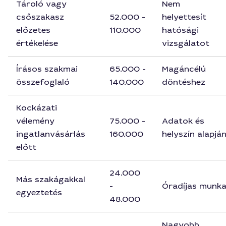
Tároló vagy
Nem
csőszakasz
52.000 -
helyettesít
előzetes
110.000
hatósági
értékelése
vizsgálatot
Írásos szakmai
65.000 -
Magáncélú
összefoglaló
140.000
döntéshez
Kockázati
vélemény
75.000 -
Adatok és
ingatlanvásárlás
160.000
helyszín alapjá
előtt
24.000
Más szakágakkal
-
Óradíjas munk
egyeztetés
48.000
Nagyobb