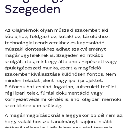
Szegeden
Az Olajmérnök olyan műszaki szakember, aki
kőolajhoz, földgázhoz, kutakhoz, tárolókhoz,
technológiai rendszerekhez és kapcsolódó
műszaki döntésekhez adhat szakvéleményt
magánügyfeleknek is. Szegeden ez ritkább
szolgáltatás, mint egy általános gépészeti vagy
épületgépészeti munka, ezért a megfelelő
szakember kiválasztása különösen fontos. Nem
minden feladat jelent nagy ipari projektet.
Előfordulhat családi ingatlan, külterületi terület,
régi ipari telek, fúrási dokumentáció vagy
környezetvédelmi kérdés is, ahol olajipari mérnöki
szemléletre van szükség.
A magánmegbízásoknál a leggyakoribb cél nem az,
hogy valaki hosszú tanulmányt kapjon. Inkább
érthető válasz kell. Mit jelent egy régi tervrajz.