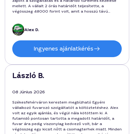
zajlott a szolgáltatás és a határidő türelmes kezelése
mellett. A vállalt 2 órás határidőt teljesítette, a
végösszeg 48000 forint volt, amit a hosszú távú
együttműködés reményében elfogadtam. Ajánlani
tudom általános költözésre és kisebb szállításokra is
Székesfehérváron.
Alex D.
Ingyenes ajánlatkérés
László B.
08 Június 2026
Székesfehérváron kerestem megbízható Egyéni
vállalkozó fuvarozó szolgáltatót a költöztetéshez. Alex
volt az egyik ajánlás, és végül nála kötöttem ki. A
futamidő pontosan tartotta a megadott határidőt, a
fuvar ára pedig viszonylag kedvező volt, bár a
végösszeg egy kicsit nőtt a csomagterhek miatt. Minden