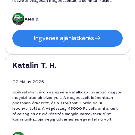
részlete világosan megbeszéltük, a kommunikáció
gördülékeny volt, és a helyszínen is kedves volt a
hozzáállás. Székesfehérváron érdemes ezt a
szolgáltatót választani, ha valaki hatékony és korrekt
Alex D.
árú fuvarozót keres.
Ingyenes ajánlatkérés
Katalin T. H.
02 Május 2026
Székesfehérváron az egyéni vállalkozó fuvarozó nagyon
megbízhatónak bizonyult. A megbeszélt időpontban
pontosan érkezett, és a szállítást 3 órán belül
lebonyolította. A végösszeg 45000 Ft volt, ami a kért
távolság és az előkészítés alapján korrektnek tűnt.
Kommunikációja végig udvarias és egyértelmű volt.