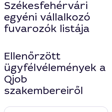
Székesfehérvári
egyéni vállalkozó
fuvarozók listája
Ellenőrzött
ügyfélvélemények a
Qjob
szakembereiről