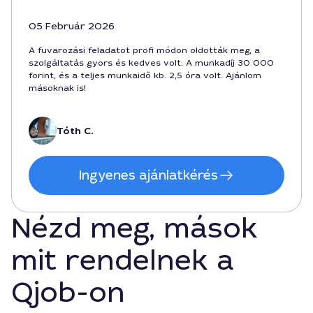
05 Február 2026
A fuvarozási feladatot profi módon oldották meg, a
szolgáltatás gyors és kedves volt. A munkadíj 30 000
forint, és a teljes munkaidő kb. 2,5 óra volt. Ajánlom
másoknak is!
Tóth C.
Ingyenes ajánlatkérés
Nézd meg, mások
mit rendelnek a
Qjob-on