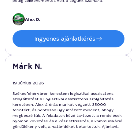
pedig zökkenőmentes volt a cégünk számára.
Alex D.
Ingyenes ajánlatkérés
Márk N.
19 Június 2026
Székesfehérváron kerestem logisztikai asszisztens
szolgáltatást a Logisztikai asszisztens szolgáltatás
keretében. Alex 4 órás munkát végzett 35000
forintért, és pontosan úgy intézett mindent, ahogy
megbeszéltük. A feladatok közé tartozott a rendelések
nyomon követése és a készletfrissítés, a kommunikáció
gördülékeny volt, a határidőket betartottuk. Ajánlani
tudom más vállalkozóknak is.