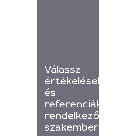
Válassz
értékelésekkel
és
referenciákkal
rendelkező
szakembert!