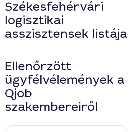
Székesfehérvári
logisztikai
asszisztensek listája
Ellenőrzött
ügyfélvélemények a
Qjob
szakembereiről