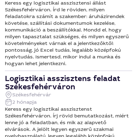
Keress egy logisztikai asszisztensi állást
Székesfehérváron. Írd le röviden, milyen
feladatokra számít a szakember: áruházirendek
követése, szállítási dokumentumok kezelése,
kommunikáció a beszállítókkal. Mondd el, hogy
milyen tapasztalat szükséges, és milyen egyszerű
követelményeket várnak el a jelentkezőktől:
pontosság, jó Excel tudás, legalább középfokú
nyelvtudás. Ismertesd, mikor indul a munka és
hogyan lehet jelentkezni.
Logisztikai asszisztens feladat
Székesfehérváron
Székesfehérvár
2 hónapja
Keress egy logisztikai asszisztenst
Székesfehérváron. Írj rövid bemutatkozást, miért
lenne jó a feladatban, és mik az alapvető
elvárások. A jelölt legyen egyszerű szakmai
nyelvhasználatú, legyen legalább középfokú