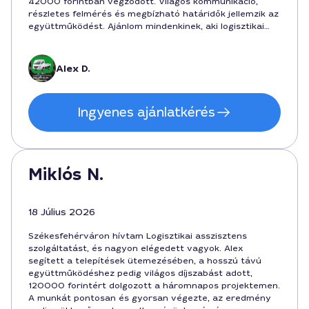
42000 forintban végződött. Világos kommunikáció,
részletes felmérés és megbízható határidők jellemzik az
együttműködést. Ajánlom mindenkinek, aki logisztikai
támogatásra keres megbízható szakértőt
Székesfehérváron.
Alex D.
Ingyenes ajánlatkérés
Miklós N.
18 Július 2026
Székesfehérváron hívtam Logisztikai asszisztens
szolgáltatást, és nagyon elégedett vagyok. Alex
segített a telepítések ütemezésében, a hosszú távú
együttműködéshez pedig világos díjszabást adott,
120000 forintért dolgozott a háromnapos projektemen.
A munkát pontosan és gyorsan végezte, az eredmény