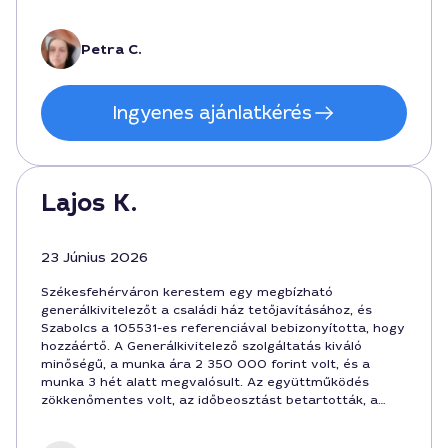
korrekciókat zavartalanul intéztük. Szívből ajánlom
Székesfehérváron a szolgáltatást.
Petra C.
Ingyenes ajánlatkérés
Lajos K.
23 Június 2026
Székesfehérváron kerestem egy megbízható
generálkivitelezőt a családi ház tetőjavításához, és
Szabolcs a 105531-es referenciával bebizonyította, hogy
hozzáértő. A Generálkivitelező szolgáltatás kiváló
minőségű, a munka ára 2 350 000 forint volt, és a
munka 3 hét alatt megvalósult. Az együttműködés
zökkenőmentes volt, az időbeosztást betartották, a
városban végzett kivitelezés pedig tökéletesen
illeszkedett a helyi környezethez. A szakértői hozzáállás