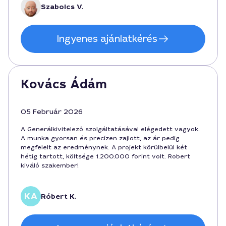
és az alapos felmérés nagyon tetszett, köszönöm
Szabolcs V.
mindenkinek.
Ingyenes ajánlatkérés
Kovács Ádám
05 Február 2026
A Generálkivitelező szolgáltatásával elégedett vagyok.
A munka gyorsan és precízen zajlott, az ár pedig
megfelelt az eredménynek. A projekt körülbelül két
hétig tartott, költsége 1.200.000 forint volt. Robert
kiváló szakember!
Róbert K.