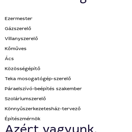
Ezermester
Gázszerelő
Villanyszerelő
Kőműves
Ács
Közösségépítő
Teka mosogatógép-szerelő
Páraelszívó-beépítés szakember
Szoláriumszerelő
Könnyűszerkezetesház-tervező
Építészmérnök
Azért vagyunk,