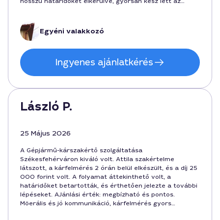
hosszú határidőket elkerülve, gyorsan kész lett az
értékelés, amit a biztosító is elfogadott.
Székesfehérváron nagyon ajánlott szakember.
Egyéni valakkozó
Ingyenes ajánlatkérés
László P.
25 Május 2026
A Gépjármű-kárszakértő szolgáltatása
Székesfehérváron kiváló volt. Attila szakértelme
látszott, a kárfelmérés 2 órán belül elkészült, és a díj 25
000 forint volt. A folyamat áttekinthető volt, a
határidőket betartották, és érthetően jelezte a további
lépéseket. AJánlási érték: megbízható és pontos.
Möerális és jó kommunikáció, kárfelmérés gyors
intézkedései legyenek a jövőben is.