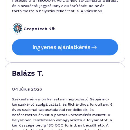
illetékes díja 185000 Ft volt, amely tartalmazta a bírálat
és a szakértői jegyzőkönyv elkészítését, de az ár
tartalmazta a helyszíni felmérést is. A városban
elérhető, megbízható szolgáltatást kaptam, amely
megkönnyítette a biztosítóval való egyeztetést.
Grepotech Kft
Ingyenes ajánlatkérés
Balázs T.
04 Július 2026
Székesfehérváron kerestem megbízható Gépjármű-
kárszakértő szolgáltatást, és Richárdhoz fordultam. 6
éves szakmai tapasztalattal rendelkezik, és
határozottan érvelt a pontos kárfelmérés mellett. A
helyszínen részletesen elmagyarázta a folyamatot, a
kár összege pedig 180 000 forintban becsülhető. A