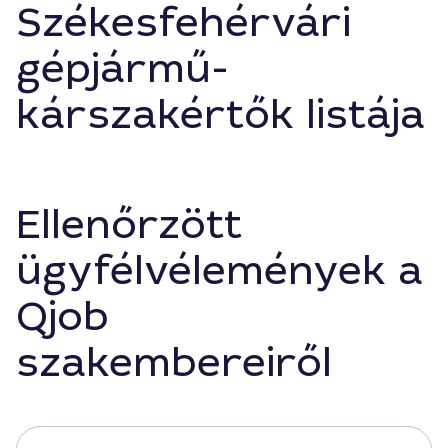
Székesfehérvári
gépjármű-
kárszakértők listája
Ellenőrzött
ügyfélvélemények a
Qjob
szakembereiről