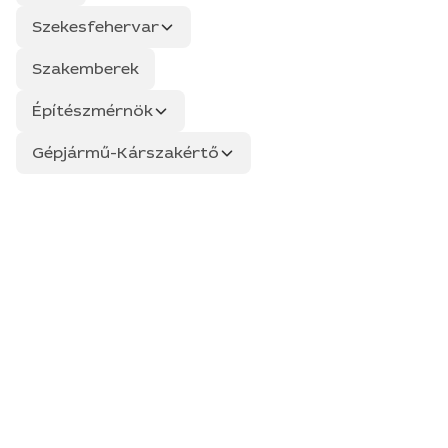
Szekesfehervar
Szakemberek
Építészmérnök
Gépjármű-Kárszakértő