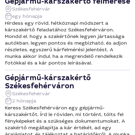
Gépjármű-kárszakértő felmérése
Székesfehérvár
egy hónapja
Hirdess egy rövid, hétköznapi módszert a
kárszakértő feladatához Székesfehérváron.
Mondd el, hogy a szakértőnek legyen jártassága
autókban, legyen pontos és megbízható, és adjon
részletes, egyszerű kárfelmérési jelentést. A
munka akkor indul, ha a megrendelő rendelkezik
fotókkal és a kár pontos leírásával.
Gépjármű-kárszakértő
Székesfehérváron
Székesfehérvár
2 hónapja
Keress Székesfehérváron egy gépjármű-
kárszakértőt. Írd le röviden, mi történt, tölts fel
fényképeket és a szükséges dokumentumokat. A
szakértő megállapítja a kár értékét, ad egy
árajánlatot, és tájékoztat a határidőkről. A munka