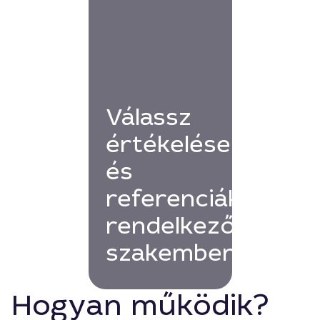
Válassz
értékelésekkel
és
referenciákkal
rendelkező
szakembert!
Hogyan működik?