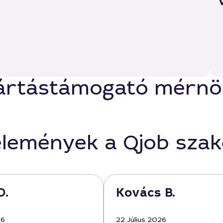
ártástámogató mérnök
élemények a Qjob sza
D.
Kovács B.
26
22 Július 2026