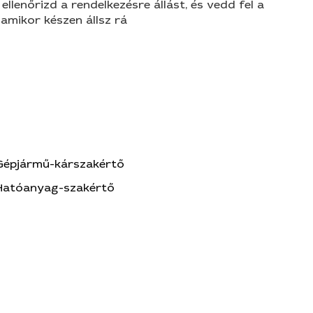
 ellenőrizd a rendelkezésre állást, és vedd fel a
amikor készen állsz rá
Gépjármű-kárszakértő
Hatóanyag-szakértő