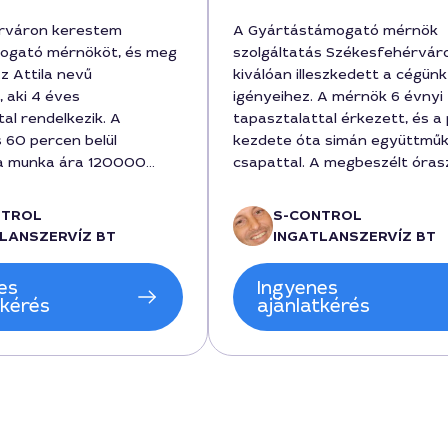
rváron kerestem
A Gyártástámogató mérnök
ogató mérnököt, és meg
szolgáltatás Székesfehérvár
az Attila nevű
kiválóan illeszkedett a cégünk
 aki 4 éves
igényeihez. A mérnök 6 évnyi
al rendelkezik. A
tapasztalattal érkezett, és a 
s 60 percen belül
kezdete óta simán együttműk
 a munka ára 120000
csapattal. A megbeszélt óra
és a vállalatnál egyedi
elvégzett munka során a term
t javasolt a gyártási
folyamatokat optimalizálta, a
NTROL
S-CONTROL
ra. Az együttműködés
bejelentett költség előírásait
LANSZERVÍZ BT
INGATLANSZERVÍZ BT
 volt, érthetően
betartotta, és 4 órán belül
 minden lépést, a
visszajelzést adott a fejleszté
es
Ingyenes
 betartottuk.
javaslatokról. A szolgáltatás á
tkérés
ajánlatkérés
ben elégedett vagyok a
200 000 Ft volt, amely mag
és a gyors reagálással,
foglalta a bevezetett megol
tilának a hasznos
nyomon követését és a részl
és a részletes
dokumentációt is. Jövőre is s
 a Gyártástámogató
veszik igénybe a vállalatunk
gáltatásról
stablitást és növekedést seg