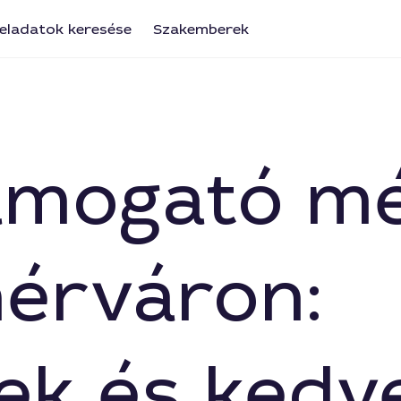
eladatok keresése
Szakemberek
ámogató m
érváron:
ek és kedv