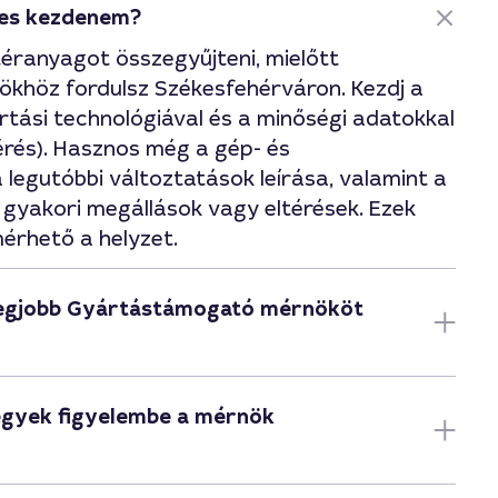
mes kezdenem?
éranyagot összegyűjteni, mielőtt
höz fordulsz Székesfehérváron. Kezdj a
rtási technológiával és a minőségi adatokkal
amérés). Hasznos még a gép- és
legutóbbi változtatások leírása, valamint a
gyakori megállások vagy eltérések. Ezek
érhető a helyzet.
legjobb Gyártástámogató mérnököt
egyek figyelembe a mérnök