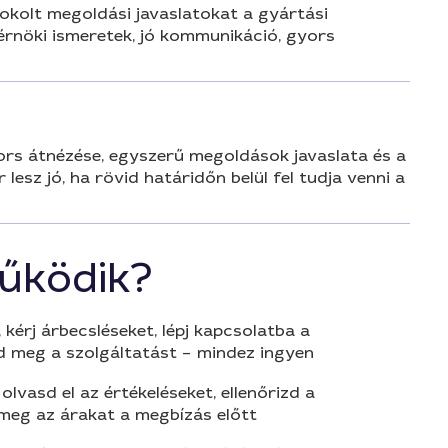
kolt megoldási javaslatokat a gyártási
érnöki ismeretek, jó kommunikáció, gyors
rs átnézése, egyszerű megoldások javaslata és a
lesz jó, ha rövid határidőn belül fel tudja venni a
űködik?
 kérj árbecsléseket, lépj kapcsolatba a
d meg a szolgáltatást – mindez ingyen
olvasd el az értékeléseket, ellenőrizd a
 meg az árakat a megbízás előtt