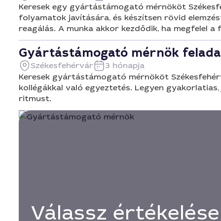
Keresek egy gyártástámogató mérnököt Székesfehé
folyamatok javítására, és készítsen rövid elemzé
reagálás. A munka akkor kezdődik, ha megfelel a 
Gyártástámogató mérnök felada
Székesfehérvár
3 hónapja
Keresek gyártástámogató mérnököt Székesfehérvá
kollégákkal való egyeztetés. Legyen gyakorlatias, 
ritmust.
Válassz értékelése