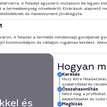
rvárra. A feladat egyszerű: mutasson be legyen indo
st a termelékenység növeléséről. Elvárások: alapvető m
feltételeknek, és menedzsment jóváhagyta.
t
ron. A feladat a termelés mindennapi gondjainak gyo
jól kommunikáljon, és vállaljon rugalmas kezdést. Akkor 
Hogyan m
Keresés
Hozz létre feladatokat,
szakértőkkel és rendel
Összahasonlítás
Nézd meg a profilokat, 
képesítéseket és tudd
kkel és
Megbízás