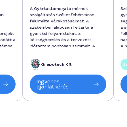
A Gyártástámogató mérnök
Sz
on
szolgáltatás Székesfehérváron
gy
felülmúlta várakozásaimat. A
seg
szakember alaposan feltárta a
a s
projekt
gyártási folyamatokat, a
fel
ödött a
költségbecslés és a tervezett
nap
számban
időtartam pontosan stimmelt. A
A m
elési
munka ára 320000 forint volt, és a
azó
projekt 3 hónap alatt zárult le, a
ha
Grepotech Kft
munka során pedig szinte
zökkenőmentesen történt a
si
beüzemelés. Az együttműködés
Ingyenes
ra 1
gördülékeny volt, köszönöm a
ajánlatkérés
ában
részletes tanácsokat és a precíz
dások
kivitelezést.
etes
zívesen
ítő