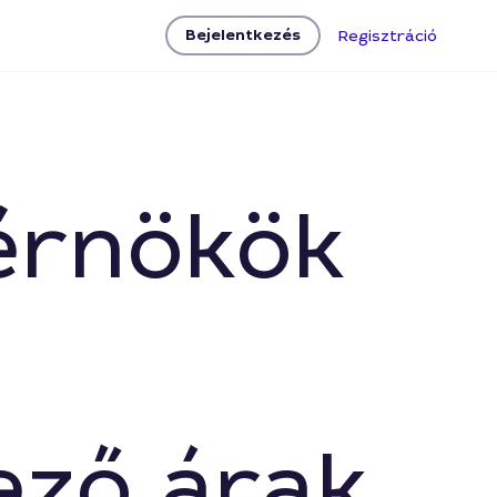
Bejelentkezés
Regisztráció
érnökök
ező árak