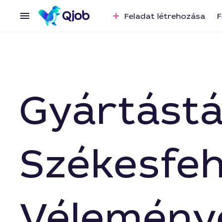
Feladat létrehozása
F
Gyártást
Székesfeh
Vélemény