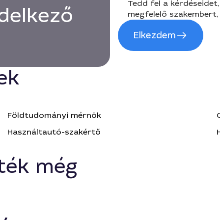
Tedd fel a kérdéseidet,
delkező
megfelelő szakembert, 
Elkezdem
ek
Földtudományi mérnök
Használtautó-szakértő
ték még