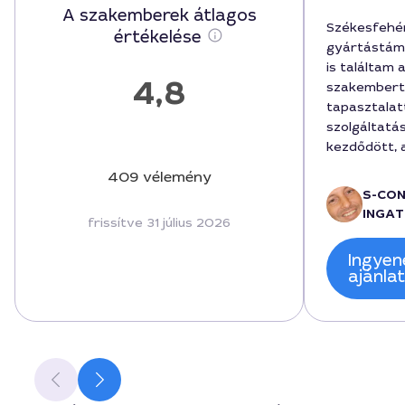
A szakemberek átlagos
Székesfehé
értékelése
gyártástám
is találtam 
4,8
szakembert,
tapasztalatt
szolgáltatá
kezdődött,
forint volt, 
409 vélemény
megoldásoka
S-CO
folyamatok
INGAT
frissítve 31 július 2026
gördülékeny
magyarázott
Ingyen
határidőket
ajánla
Összességé
minőséggel 
köszönöm At
tanácsokat 
beszámolót
mérnök szol