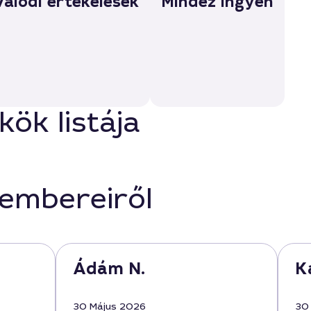
Valódi értékelések
Mindez ingyen
ök listája
kembereiről
Ádám N.
K
30 Május 2026
30 