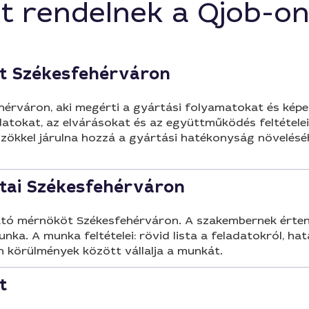
rváron.
szakértőit a városban.
t rendelnek a Qjob-o
t Székesfehérváron
rváron, aki megérti a gyártási folyamatokat és képe
adatokat, az elvárásokat és az együttműködés feltétele
közökkel járulna hozzá a gyártási hatékonyság növelé
tai Székesfehérváron
ó mérnököt Székesfehérváron. A szakembernek értenie
. A munka feltételei: rövid lista a feladatokról, hat
en körülmények között vállalja a munkát.
t