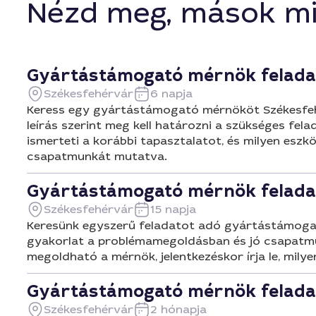
Székesfehé
Nézd meg, mások mi
Gyártástámogató mérnök felada
Székesfehérvár
6 napja
Keress egy gyártástámogató mérnököt Székesfehé
leírás szerint meg kell határozni a szükséges fel
ismerteti a korábbi tapasztalatot, és milyen esz
csapatmunkát mutatva.
Gyártástámogató mérnök felada
Székesfehérvár
15 napja
Keresünk egyszerű feladatot adó gyártástámogat
gyakorlat a problémamegoldásban és jó csapatmunka
megoldható a mérnök, jelentkezéskor írja le, mily
Gyártástámogató mérnök felada
Székesfehérvár
2 hónapja