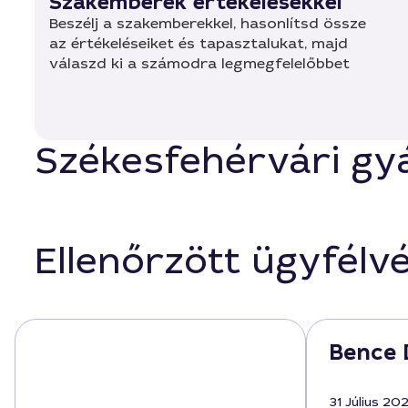
Szakemberek értékelésekkel
Beszélj a szakemberekkel, hasonlítsd össze
az értékeléseiket és tapasztalukat, majd
válaszd ki a számodra legmegfelelőbbet
Székesfehérvári gy
Ellenőrzött ügyfélv
Bence 
31 Július 20