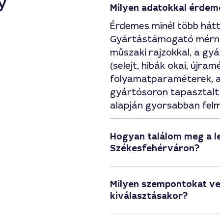
y
Milyen adatokkal érde
Érdemes minél több hátt
Gyártástámogató mérnök
műszaki rajzokkal, a gyá
(selejt, hibák okai, újr
folyamatparaméterek, a 
gyártósoron tapasztalt 
alapján gyorsabban felm
Hogyan találom meg a 
Székesfehérváron?
Milyen szempontokat v
kiválasztásakor?