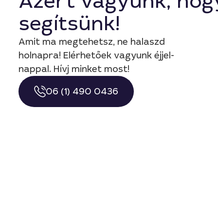
Azért vagyunk, hog
segítsünk!
Amit ma megtehetsz, ne halaszd
holnapra! Elérhetőek vagyunk éjjel-
nappal. Hívj minket most!
06 (1) 490 0436